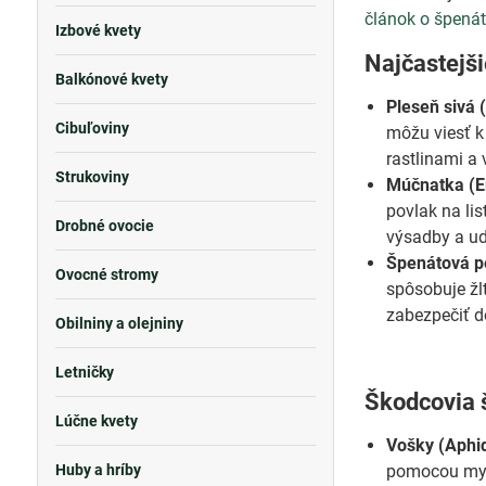
článok o špená
Izbové kvety
Najčastejš
Balkónové kvety
Pleseň sivá (
Cibuľoviny
môžu viesť k
rastlinami a 
Strukoviny
Múčnatka (E
povlak na lis
Drobné ovocie
výsadby a udr
Špenátová p
Ovocné stromy
spôsobuje žl
zabezpečiť d
Obilniny a olejniny
Letničky
Škodcovia 
Lúčne kvety
Vošky (Aphi
Huby a hríby
pomocou mydl