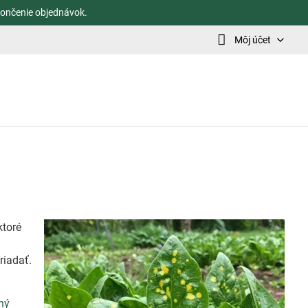
ončenie objednávok.
Môj účet
ktoré
riadať.
ný