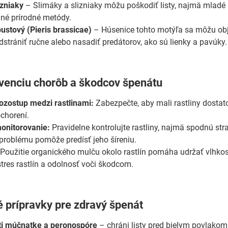
izniaky
– Slimáky a slizniaky môžu poškodiť listy, najmä mladé r
iné prírodné metódy.
ustový (Pieris brassicae)
– Húsenice tohto motýľa sa môžu obja
dstrániť ručne alebo nasadiť predátorov, ako sú lienky a pavúky.
evenciu chorôb a škodcov špenátu
ozostup medzi rastlinami:
Zabezpečte, aby mali rastliny dostato
chorení.
onitorovanie:
Pravidelne kontrolujte rastliny, najmä spodnú st
 problému pomôže predísť jeho šíreniu.
Použitie organického mulču okolo rastlín pomáha udržať vlhko
stres rastlín a odolnosť voči škodcom.
 prípravky pre zdravý špenát
ti múčnatke a peronospóre
– chráni listy pred bielym povlako