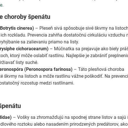
te
.
ie choroby špenátu
Botrytis cinerea)
– Pleseň sivá spôsobuje sivé škvrny na listoch
 ich rozkladu. Prevencia zahŕňa dostatočnú cirkuláciu vzduchu
vyhýbanie sa zalievaniu priamo na listy.
rysiphe cichoracearum)
– Múčnatka sa prejavuje ako biely prá
toch, ktorý môže oslabiť rastlinu. Najlepšie je zabrániť preplneni
žiavať listy suché.
eronospóra (Peronospora farinosa)
– Táto plesňová choroba
té škvrny na listoch a môže rastlinu vážne poškodiť. Na preven
ostatočný rozostup medzi rastlinami.
špenátu
didae)
– Vošky sa zhromažďujú na spodnej strane listov a sajú š
ového roztoku alebo nasadením prirodzených predátorov, ako 