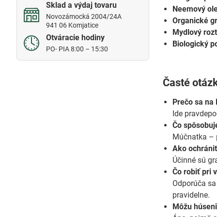
Sklad a výdaj tovaru
Neemový ole
Novozámocká 2004/24A
Organické gr
941 06 Komjatice
Mydlový roz
Otváracie hodiny
Biologický p
PO- PIA 8:00 – 15:30
Časté otáz
Prečo sa na 
Ide pravdepo
Čo spôsobuje
Múčnatka – p
Ako ochráni
Účinné sú gra
Čo robiť pri
Odporúča sa 
pravidelne.
Môžu húseni