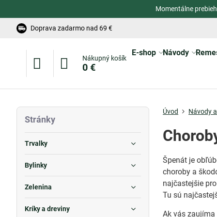
Momentálne prebieh
Doprava zadarmo nad 69 €
E-shop
Návody
Reme
Nákupný košík
0 €
Úvod
Návody a 
Stránky
Choroby
Trvalky
Špenát je obľúb
Bylinky
choroby a škodc
najčastejšie pr
Zelenina
Tu sú najčastejš
Kríky a dreviny
Ak vás zaujíma 