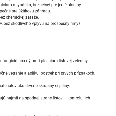
niciam mlynárika, bezpečný pre jedlé plodiny.
zpečné pre úžitkovú záhradu.
bez chemickej záťaže.
ov, bez škodlivého vplyvu na prospešný hmyz.
ungicíd určený proti plesniam listovej zeleniny.
né vetranie a aplikuj postrek pri prvých príznakoch.
teriálov ako drvené škrupiny či piliny.
ú najmä na spodnej strane listov – kontroluj ich