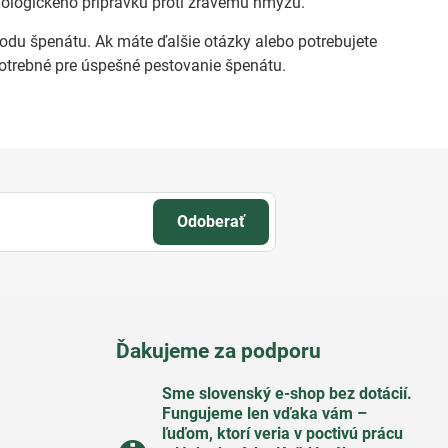
biologického prípravku proti žravému hmyzu.
odu špenátu. Ak máte ďalšie otázky alebo potrebujete
potrebné pre úspešné pestovanie špenátu.
Odoberať
Ďakujeme za podporu
Sme slovenský e-shop bez dotácií​.
Fungujeme len vďaka vám –
ľuďom, ktorí veria v poctivú prácu