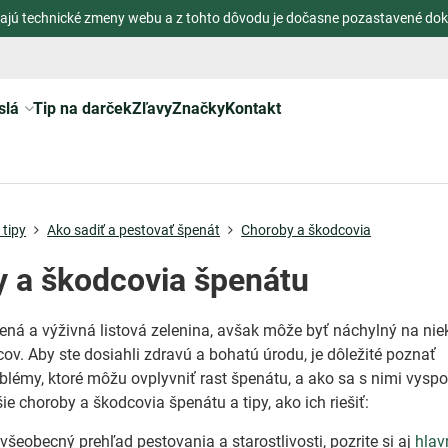
ajú technické zmeny webu a z tohto dôvodu je dočasne pozastavené dok
slá
Tip na darček
Zľavy
Značky
Kontakt
tipy
Ako sadiť a pestovať špenát
Choroby a škodcovia
 a škodcovia špenátu
ená a výživná listová zelenina, avšak môže byť náchylný na nie
ov. Aby ste dosiahli zdravú a bohatú úrodu, je dôležité poznať
oblémy, ktoré môžu ovplyvniť rast špenátu, a ako sa s nimi vyspo
ie choroby a škodcovia špenátu a tipy, ako ich riešiť:
všeobecný prehľad pestovania a starostlivosti, pozrite si aj
hlav