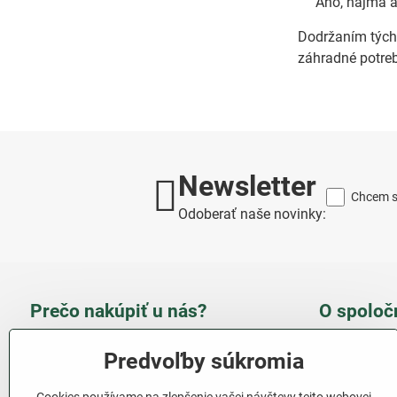
Áno, najmä a
Dodržaním týcht
záhradné potreb
Newsletter
Chcem sa
Odoberať naše novinky:
Prečo nakúpiť u nás?
O spoloč
Takmer 100 % spokojných
Slove
Predvoľby súkromia
zákazníkov
obcho