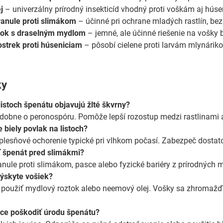
j
– univerzálny prírodný insekticíd vhodný proti voškám aj húse
anule proti slimákom
– účinné pri ochrane mladých rastlín, be
tok s draselným mydlom
– jemné, ale účinné riešenie na vošky 
ostrek proti húseniciam
– pôsobí cielene proti larvám mlynárik
ky
listoch špenátu objavujú žlté škvrny?
dobne o peronospóru. Pomôže lepší rozostup medzi rastlinami a f
 biely povlak na listoch?
lesňové ochorenie typické pri vlhkom počasí. Zabezpeč dostatoč
ť špenát pred slimákmi?
nule proti slimákom, pasce alebo fyzické bariéry z prírodných ma
 výskyte vošiek?
použiť mydlový roztok alebo neemový olej. Vošky sa zhromažďuj
ce poškodiť úrodu špenátu?