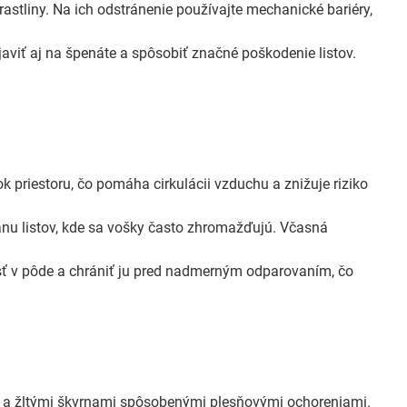
astliny. Na ich odstránenie používajte mechanické bariéry,
viť aj na špenáte a spôsobiť značné poškodenie listov.
k priestoru, čo pomáha cirkulácii vzduchu a znižuje riziko
ranu listov, kde sa vošky často zhromažďujú. Včasná
sť v pôde a chrániť ju pred nadmerným odparovaním, čo
m a žltými škvrnami spôsobenými plesňovými ochoreniami.