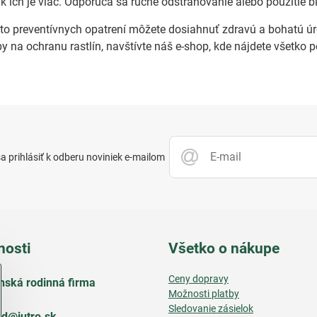
k ich je viac. Odporúča sa ručné odstraňovanie alebo použitie 
o preventívnych opatrení môžete dosiahnuť zdravú a bohatú úr
y na ochranu rastlín, navštívte náš e-shop, kde nájdete všetko 
 prihlásiť k odberu noviniek e-mailom
nosti
Všetko o nákupe
Ceny dopravy
nská rodinná firma
Možnosti platby
Sledovanie zásielok
d​@jutro​.sk