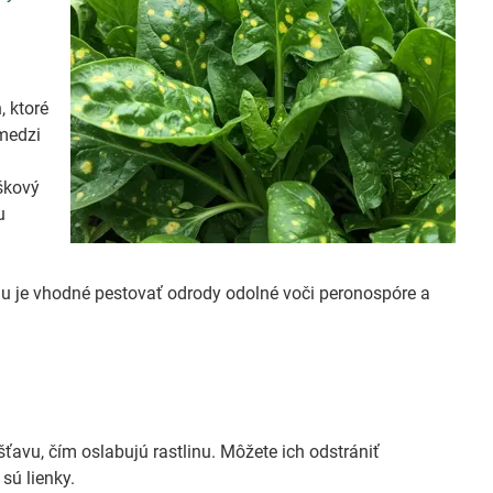
, ktoré
 medzi
škový
u
ciu je vhodné pestovať odrody odolné voči peronospóre a
ťavu, čím oslabujú rastlinu. Môžete ich odstrániť
sú lienky.