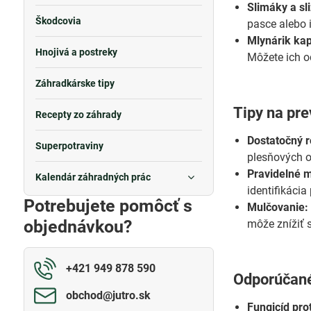
Slimáky a sl
Škodcovia
pasce alebo 
Mlynárik kap
Hnojivá a postreky
Môžete ich o
Záhradkárske tipy
Tipy na pr
Recepty zo záhrady
Dostatočný r
Superpotraviny
plesňových o
Pravidelné m
Kalendár záhradných prác
identifikácia
Potrebujete pomôcť s
Mulčovanie:
objednávkou?
môže znížiť 
+421 949 878 590
Odporúčané
obchod​@jutro​.sk
Fungicíd pro