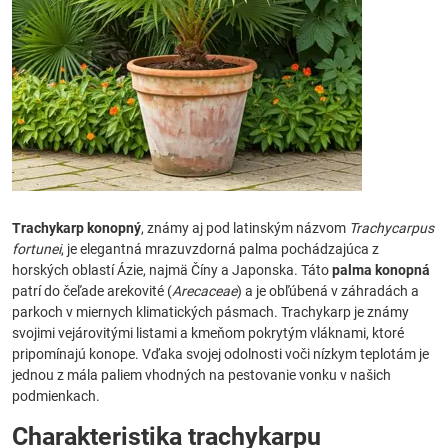
Trachykarp konopný
, známy aj pod latinským názvom
Trachycarpus
fortunei
, je elegantná mrazuvzdorná palma pochádzajúca z
horských oblastí Ázie, najmä Číny a Japonska. Táto
palma konopná
patrí do čeľade arekovité (
Arecaceae
) a je obľúbená v záhradách a
parkoch v miernych klimatických pásmach. Trachykarp je známy
svojimi vejárovitými listami a kmeňom pokrytým vláknami, ktoré
pripomínajú konope. Vďaka svojej odolnosti voči nízkym teplotám je
jednou z mála paliem vhodných na pestovanie vonku v našich
podmienkach.
Charakteristika trachykarpu