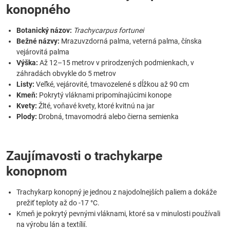
konopného
Botanický názov:
Trachycarpus fortunei
Bežné názvy:
Mrazuvzdorná palma, veterná palma, čínska
vejárovitá palma
Výška:
Až 12–15 metrov v prirodzených podmienkach, v
záhradách obvykle do 5 metrov
Listy:
Veľké, vejárovité, tmavozelené s dĺžkou až 90 cm
Kmeň:
Pokrytý vláknami pripomínajúcimi konope
Kvety:
Žlté, voňavé kvety, ktoré kvitnú na jar
Plody:
Drobná, tmavomodrá alebo čierna semienka
Zaujímavosti o trachykarpe
konopnom
Trachykarp konopný je jednou z najodolnejších paliem a dokáže
prežiť teploty až do -17 °C.
Kmeň je pokrytý pevnými vláknami, ktoré sa v minulosti používali
na výrobu lán a textílií.