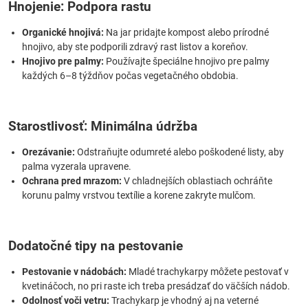
Hnojenie: Podpora rastu
Organické hnojivá:
Na jar pridajte kompost alebo prírodné
hnojivo, aby ste podporili zdravý rast listov a koreňov.
Hnojivo pre palmy:
Používajte špeciálne hnojivo pre palmy
každých 6–8 týždňov počas vegetačného obdobia.
Starostlivosť: Minimálna údržba
Orezávanie:
Odstraňujte odumreté alebo poškodené listy, aby
palma vyzerala upravene.
Ochrana pred mrazom:
V chladnejších oblastiach ochráňte
korunu palmy vrstvou textílie a korene zakryte mulčom.
Dodatočné tipy na pestovanie
Pestovanie v nádobách:
Mladé trachykarpy môžete pestovať v
kvetináčoch, no pri raste ich treba presádzať do väčších nádob.
Odolnosť voči vetru:
Trachykarp je vhodný aj na veterné