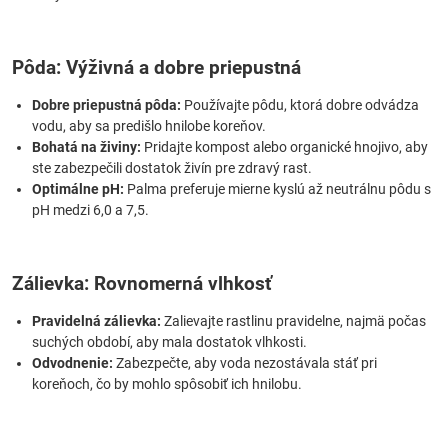
Pôda: Výživná a dobre priepustná
Dobre priepustná pôda:
Používajte pôdu, ktorá dobre odvádza
vodu, aby sa predišlo hnilobe koreňov.
Bohatá na živiny:
Pridajte kompost alebo organické hnojivo, aby
ste zabezpečili dostatok živín pre zdravý rast.
Optimálne pH:
Palma preferuje mierne kyslú až neutrálnu pôdu s
pH medzi 6,0 a 7,5.
Zálievka: Rovnomerná vlhkosť
Pravidelná zálievka:
Zalievajte rastlinu pravidelne, najmä počas
suchých období, aby mala dostatok vlhkosti.
Odvodnenie:
Zabezpečte, aby voda nezostávala stáť pri
koreňoch, čo by mohlo spôsobiť ich hnilobu.