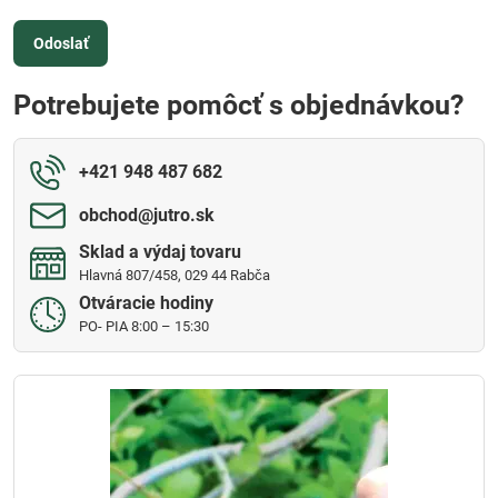
Odoslať
Potrebujete pomôcť s objednávkou?
+421 948 487 682
obchod​@jutro​.sk
Sklad a výdaj tovaru
Hlavná 807/458, 029 44 Rabča
Otváracie hodiny
PO- PIA 8:00 – 15:30