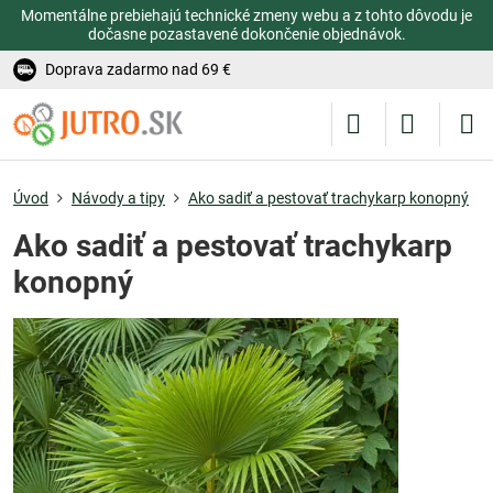
Momentálne prebiehajú technické zmeny webu a z tohto dôvodu je
dočasne pozastavené dokončenie objednávok.
Doprava zadarmo nad 69 €
Úvod
Návody a tipy
Ako sadiť a pestovať trachykarp konopný
Ako sadiť a pestovať trachykarp
konopný