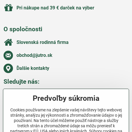
Pri nákupe nad 39 € darček na výber
O spoločnosti
Slovenská rodinná firma
obchod​@jutro​.sk
Ďalšie kontakty
Sledujte nás:
Facebook
Pinterest
Instagram
Blog
Predvoľby súkromia
Všetko o nákupe
Cookies používame na zlepšenie vašej návštevy tejto webovej
stránky, analýzu jej výkonnosti a zhromažďovanie údajov o jej
používaní. Na tento účel môžeme použiť nástroje a služby
Ďakujeme za podporu
tretích strán a zhromaždené údaje sa môžu preniesť k
partnerom v EÚ, USA alebo iných krajinách. Súbory cookies na