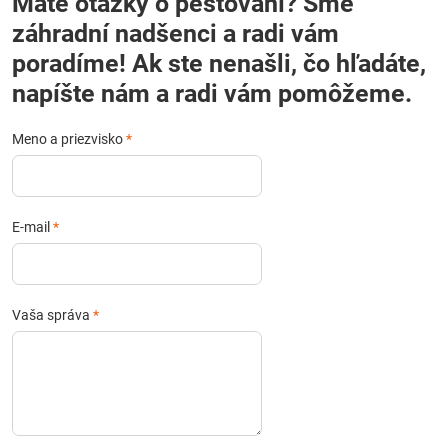
Máte otázky o pestovaní? Sme
záhradní nadšenci a radi vám
poradíme! Ak ste nenašli, čo hľadáte,
napíšte nám a radi vám pomôžeme.
Meno a priezvisko
*
E-mail
*
Vaša správa
*