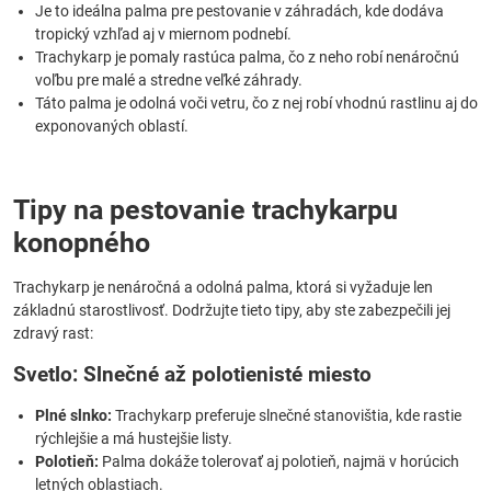
Je to ideálna palma pre pestovanie v záhradách, kde dodáva
tropický vzhľad aj v miernom podnebí.
Trachykarp je pomaly rastúca palma, čo z neho robí nenáročnú
voľbu pre malé a stredne veľké záhrady.
Táto palma je odolná voči vetru, čo z nej robí vhodnú rastlinu aj do
exponovaných oblastí.
Tipy na pestovanie trachykarpu
konopného
Trachykarp je nenáročná a odolná palma, ktorá si vyžaduje len
základnú starostlivosť. Dodržujte tieto tipy, aby ste zabezpečili jej
zdravý rast:
Svetlo: Slnečné až polotienisté miesto
Plné slnko:
Trachykarp preferuje slnečné stanovištia, kde rastie
rýchlejšie a má hustejšie listy.
Polotieň:
Palma dokáže tolerovať aj polotieň, najmä v horúcich
letných oblastiach.