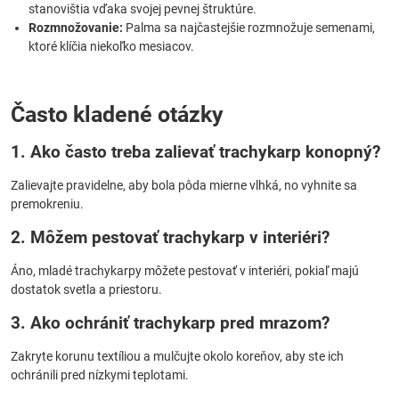
stanovištia vďaka svojej pevnej štruktúre.
Rozmnožovanie:
Palma sa najčastejšie rozmnožuje semenami,
ktoré klíčia niekoľko mesiacov.
Často kladené otázky
1. Ako často treba zalievať trachykarp konopný?
Zalievajte pravidelne, aby bola pôda mierne vlhká, no vyhnite sa
premokreniu.
2. Môžem pestovať trachykarp v interiéri?
Áno, mladé trachykarpy môžete pestovať v interiéri, pokiaľ majú
dostatok svetla a priestoru.
3. Ako ochrániť trachykarp pred mrazom?
Zakryte korunu textíliou a mulčujte okolo koreňov, aby ste ich
ochránili pred nízkymi teplotami.