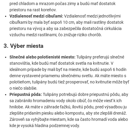
pred chladom a mrazom počas zimy a budú mať dostatok
priestoru na rast koreňov.
Vzdialenosť medzi cibuľami:
Vzdialenosť medzi jednotlivými
cibuľkami by mala byť aspoň 10 cm, aby mali rastliny dostatok
priestoru na vývoj a aby sa zabezpečila dostatočná cirkulácia
vzduchu medzi rastlinami, čo znižuje riziko chorôb.
3. Výber miesta
Slnečné alebo polotienisté miesto:
Tulipány preferujú slnečné
stanovištia, kde budú mať dostatok svetla na kvitnutie. V
ideálnom prípade by mali byť na mieste, kde budú aspoň 6 hodín
denne vystavené priamemu slnečnému svetlu. Ak máte miesto s
polotieňom, tulipány budú tiež prosperovať, no kvitnutie môže byť
o niečo slabšie.
Priepustná pôda:
Tulipány potrebujú dobre priepustnú pôdu, aby
sa zabránilo hromadeniu vody okolo cibúľ, čo môže viesť k ich
hnilobe. Ak máte v záhrade ťažkú, ílovitú pôdu, pred výsadbou ju
zlepšite pridaním piesku alebo kompostu, aby ste zlepšili drenáž.
Zároveň sa vyhýbajte miestam, kde sa často hromadí voda alebo
kde je vysoká hladina podzemnej vody.