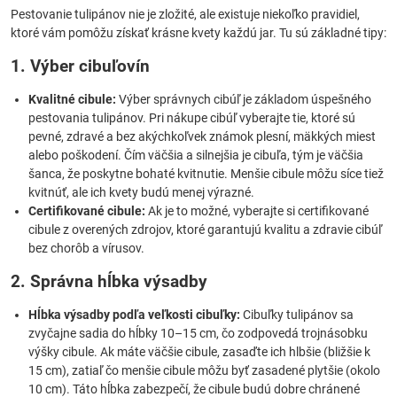
Pestovanie tulipánov nie je zložité, ale existuje niekoľko pravidiel,
ktoré vám pomôžu získať krásne kvety každú jar. Tu sú základné tipy:
1. Výber cibuľovín
Kvalitné cibule:
Výber správnych cibúľ je základom úspešného
pestovania tulipánov. Pri nákupe cibúľ vyberajte tie, ktoré sú
pevné, zdravé a bez akýchkoľvek známok plesní, mäkkých miest
alebo poškodení. Čím väčšia a silnejšia je cibuľa, tým je väčšia
šanca, že poskytne bohaté kvitnutie. Menšie cibule môžu síce tiež
kvitnúť, ale ich kvety budú menej výrazné.
Certifikované cibule:
Ak je to možné, vyberajte si certifikované
cibule z overených zdrojov, ktoré garantujú kvalitu a zdravie cibúľ
bez chorôb a vírusov.
2. Správna hĺbka výsadby
Hĺbka výsadby podľa veľkosti cibuľky:
Cibuľky tulipánov sa
zvyčajne sadia do hĺbky 10–15 cm, čo zodpovedá trojnásobku
výšky cibule. Ak máte väčšie cibule, zasaďte ich hlbšie (bližšie k
15 cm), zatiaľ čo menšie cibule môžu byť zasadené plytšie (okolo
10 cm). Táto hĺbka zabezpečí, že cibule budú dobre chránené