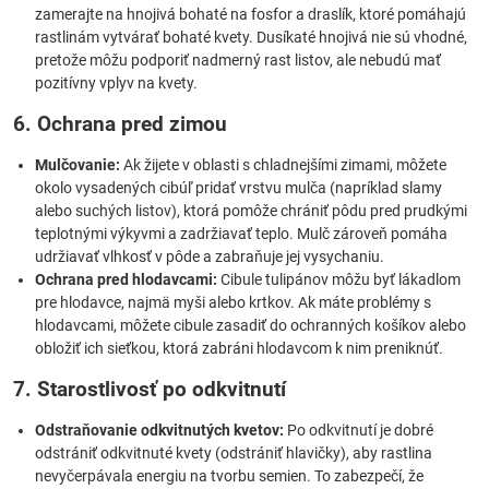
zamerajte na hnojivá bohaté na fosfor a draslík, ktoré pomáhajú
rastlinám vytvárať bohaté kvety. Dusíkaté hnojivá nie sú vhodné,
pretože môžu podporiť nadmerný rast listov, ale nebudú mať
pozitívny vplyv na kvety.
6. Ochrana pred zimou
Mulčovanie:
Ak žijete v oblasti s chladnejšími zimami, môžete
okolo vysadených cibúľ pridať vrstvu mulča (napríklad slamy
alebo suchých listov), ktorá pomôže chrániť pôdu pred prudkými
teplotnými výkyvmi a zadržiavať teplo. Mulč zároveň pomáha
udržiavať vlhkosť v pôde a zabraňuje jej vysychaniu.
Ochrana pred hlodavcami:
Cibule tulipánov môžu byť lákadlom
pre hlodavce, najmä myši alebo krtkov. Ak máte problémy s
hlodavcami, môžete cibule zasadiť do ochranných košíkov alebo
obložiť ich sieťkou, ktorá zabráni hlodavcom k nim preniknúť.
7. Starostlivosť po odkvitnutí
Odstraňovanie odkvitnutých kvetov:
Po odkvitnutí je dobré
odstrániť odkvitnuté kvety (odstrániť hlavičky), aby rastlina
nevyčerpávala energiu na tvorbu semien. To zabezpečí, že