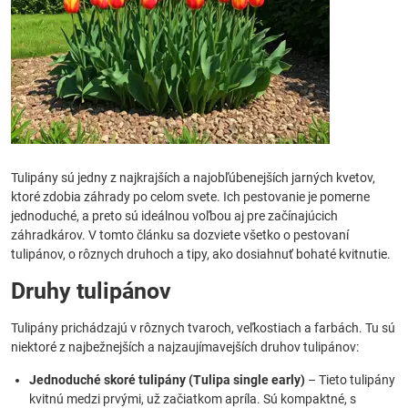
Tulipány sú jedny z najkrajších a najobľúbenejších jarných kvetov,
ktoré zdobia záhrady po celom svete. Ich pestovanie je pomerne
jednoduché, a preto sú ideálnou voľbou aj pre začínajúcich
záhradkárov. V tomto článku sa dozviete všetko o pestovaní
tulipánov, o rôznych druhoch a tipy, ako dosiahnuť bohaté kvitnutie.
Druhy tulipánov
Tulipány prichádzajú v rôznych tvaroch, veľkostiach a farbách. Tu sú
niektoré z najbežnejších a najzaujímavejších druhov tulipánov:
Jednoduché skoré tulipány (Tulipa single early)
– Tieto tulipány
kvitnú medzi prvými, už začiatkom apríla. Sú kompaktné, s