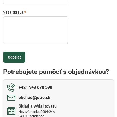
Vaša správa
*
Odoslať
Potrebujete pomôcť s objednávkou?
+421 949 878 590
obchod​@jutro​.sk
Sklad a výdaj tovaru
Novozámocká 2004/24A
941 06 Komjatice