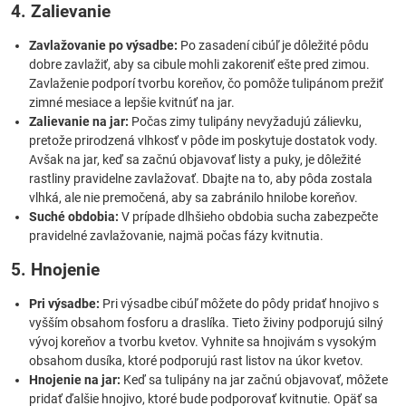
4. Zalievanie
Zavlažovanie po výsadbe:
Po zasadení cibúľ je dôležité pôdu
dobre zavlažiť, aby sa cibule mohli zakoreniť ešte pred zimou.
Zavlaženie podporí tvorbu koreňov, čo pomôže tulipánom prežiť
zimné mesiace a lepšie kvitnúť na jar.
Zalievanie na jar:
Počas zimy tulipány nevyžadujú zálievku,
pretože prirodzená vlhkosť v pôde im poskytuje dostatok vody.
Avšak na jar, keď sa začnú objavovať listy a puky, je dôležité
rastliny pravidelne zavlažovať. Dbajte na to, aby pôda zostala
vlhká, ale nie premočená, aby sa zabránilo hnilobe koreňov.
Suché obdobia:
V prípade dlhšieho obdobia sucha zabezpečte
pravidelné zavlažovanie, najmä počas fázy kvitnutia.
5. Hnojenie
Pri výsadbe:
Pri výsadbe cibúľ môžete do pôdy pridať hnojivo s
vyšším obsahom fosforu a draslíka. Tieto živiny podporujú silný
vývoj koreňov a tvorbu kvetov. Vyhnite sa hnojivám s vysokým
obsahom dusíka, ktoré podporujú rast listov na úkor kvetov.
Hnojenie na jar:
Keď sa tulipány na jar začnú objavovať, môžete
pridať ďalšie hnojivo, ktoré bude podporovať kvitnutie. Opäť sa