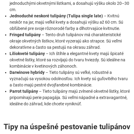
jednoduchými okvetnými lístkami, a dosahujú výšku okolo 20–30
cm.
Jednoduché neskoré tulipány (Tulipa single late)
– Kvitnú
neskôr na jar, majú veľké kvety a dosahujú výšku až 60 cm. Sú
obľúbené pre svoje rôznorodé farby a dlhotrvajúce kvitnutie.
Fringed tulipány
– Tento druh tulipánov má charakteristické
okraje okvetných lístkov, ktoré vyzerajú ako strapce. Sú veľmi
dekoratívne a často sa pestujú na okrasu záhrad.
Liliokveté tulipány
– Ich štíhle a elegantné kvety majú špicaté
okvetné lístky, ktoré sa rozvíjajú do tvaru hviezdy. Sú ideálne na
kombinácie v kvetinových záhonoch.
Darwinove hybridy
– Tieto tulipány sú veľké, robustné a
vyznačujú sa vysokou odolnosťou. Ich kvety sú guľovitého tvaru
a často majú pestré dvojfarebné kombinácie.
Parrot tulipány
– Tieto tulipány majú zvlnené okvetné lístky, ktoré
pripomínajú perie papagája. Sú veľmi nápadné a extravagantné,
ideálne do záhrad, kde chcete vyniknúť.
Tipy na úspešné pestovanie tulipánov