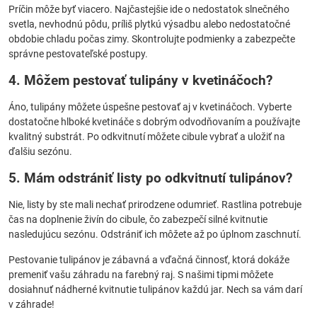
Príčin môže byť viacero. Najčastejšie ide o nedostatok slnečného
svetla, nevhodnú pôdu, príliš plytkú výsadbu alebo nedostatočné
obdobie chladu počas zimy. Skontrolujte podmienky a zabezpečte
správne pestovateľské postupy.
4. Môžem pestovať tulipány v kvetináčoch?
Áno, tulipány môžete úspešne pestovať aj v kvetináčoch. Vyberte
dostatočne hlboké kvetináče s dobrým odvodňovaním a používajte
kvalitný substrát. Po odkvitnutí môžete cibule vybrať a uložiť na
ďalšiu sezónu.
5. Mám odstrániť listy po odkvitnutí tulipánov?
Nie, listy by ste mali nechať prirodzene odumrieť. Rastlina potrebuje
čas na doplnenie živín do cibule, čo zabezpečí silné kvitnutie
nasledujúcu sezónu. Odstrániť ich môžete až po úplnom zaschnutí.
Pestovanie tulipánov je zábavná a vďačná činnosť, ktorá dokáže
premeniť vašu záhradu na farebný raj. S našimi tipmi môžete
dosiahnuť nádherné kvitnutie tulipánov každú jar. Nech sa vám darí
v záhrade!