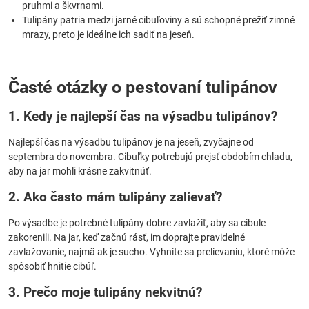
pruhmi a škvrnami.
Tulipány patria medzi jarné cibuľoviny a sú schopné prežiť zimné
mrazy, preto je ideálne ich sadiť na jeseň.
Časté otázky o pestovaní tulipánov
1. Kedy je najlepší čas na výsadbu tulipánov?
Najlepší čas na výsadbu tulipánov je na jeseň, zvyčajne od
septembra do novembra. Cibuľky potrebujú prejsť obdobím chladu,
aby na jar mohli krásne zakvitnúť.
2. Ako často mám tulipány zalievať?
Po výsadbe je potrebné tulipány dobre zavlažiť, aby sa cibule
zakorenili. Na jar, keď začnú rásť, im doprajte pravidelné
zavlažovanie, najmä ak je sucho. Vyhnite sa prelievaniu, ktoré môže
spôsobiť hnitie cibúľ.
3. Prečo moje tulipány nekvitnú?