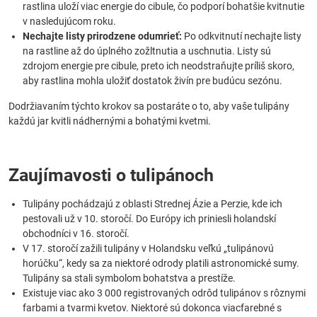
rastlina uloží viac energie do cibule, čo podporí bohatšie kvitnutie
v nasledujúcom roku.
Nechajte listy prirodzene odumrieť:
Po odkvitnutí nechajte listy
na rastline až do úplného zožltnutia a uschnutia. Listy sú
zdrojom energie pre cibule, preto ich neodstraňujte príliš skoro,
aby rastlina mohla uložiť dostatok živín pre budúcu sezónu.
Dodržiavaním týchto krokov sa postaráte o to, aby vaše tulipány
každú jar kvitli nádhernými a bohatými kvetmi.
Zaujímavosti o tulipánoch
Tulipány pochádzajú z oblasti Strednej Ázie a Perzie, kde ich
pestovali už v 10. storočí. Do Európy ich priniesli holandskí
obchodníci v 16. storočí.
V 17. storočí zažili tulipány v Holandsku veľkú „tulipánovú
horúčku“, kedy sa za niektoré odrody platili astronomické sumy.
Tulipány sa stali symbolom bohatstva a prestíže.
Existuje viac ako 3 000 registrovaných odrôd tulipánov s rôznymi
farbami a tvarmi kvetov. Niektoré sú dokonca viacfarebné s