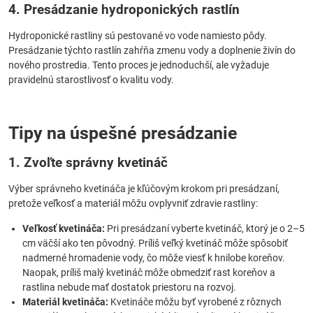
4. Presádzanie hydroponických rastlín
Hydroponické rastliny sú pestované vo vode namiesto pôdy.
Presádzanie týchto rastlín zahŕňa zmenu vody a doplnenie živín do
nového prostredia. Tento proces je jednoduchší, ale vyžaduje
pravidelnú starostlivosť o kvalitu vody.
Tipy na úspešné presádzanie
1. Zvoľte správny kvetináč
Výber správneho kvetináča je kľúčovým krokom pri presádzaní,
pretože veľkosť a materiál môžu ovplyvniť zdravie rastliny:
Veľkosť kvetináča:
Pri presádzaní vyberte kvetináč, ktorý je o 2–5
cm väčší ako ten pôvodný. Príliš veľký kvetináč môže spôsobiť
nadmerné hromadenie vody, čo môže viesť k hnilobe koreňov.
Naopak, príliš malý kvetináč môže obmedziť rast koreňov a
rastlina nebude mať dostatok priestoru na rozvoj.
Materiál kvetináča:
Kvetináče môžu byť vyrobené z rôznych