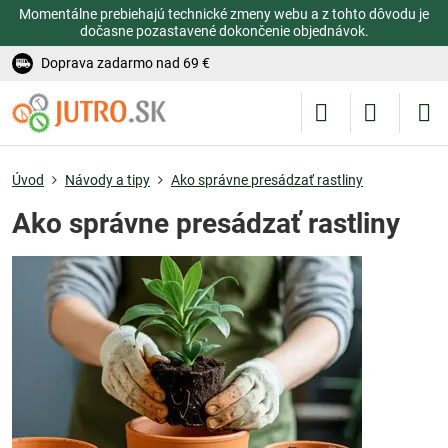
Momentálne prebiehajú technické zmeny webu a z tohto dôvodu je
dočasne pozastavené dokončenie objednávok.
Doprava zadarmo nad 69 €
Úvod
Návody a tipy
Ako správne presádzať rastliny
Ako správne presádzať rastliny