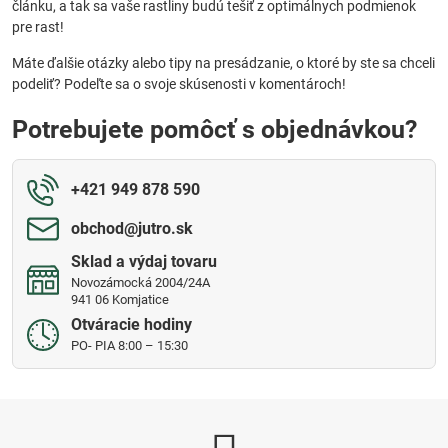
článku, a tak sa vaše rastliny budú tešiť z optimálnych podmienok
pre rast!
Máte ďalšie otázky alebo tipy na presádzanie, o ktoré by ste sa chceli
podeliť? Podeľte sa o svoje skúsenosti v komentároch!
Potrebujete pomôcť s objednávkou?
+421 949 878 590
obchod​@jutro​.sk
Sklad a výdaj tovaru
Novozámocká 2004/24A
941 06 Komjatice
Otváracie hodiny
PO- PIA 8:00 – 15:30