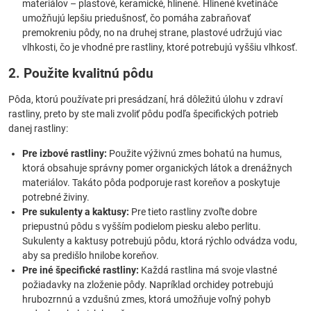
materiálov – plastové, keramické, hlinené. Hlinené kvetináče
umožňujú lepšiu priedušnosť, čo pomáha zabraňovať
premokreniu pôdy, no na druhej strane, plastové udržujú viac
vlhkosti, čo je vhodné pre rastliny, ktoré potrebujú vyššiu vlhkosť.
2. Použite kvalitnú pôdu
Pôda, ktorú používate pri presádzaní, hrá dôležitú úlohu v zdraví
rastliny, preto by ste mali zvoliť pôdu podľa špecifických potrieb
danej rastliny:
Pre izbové rastliny:
Použite výživnú zmes bohatú na humus,
ktorá obsahuje správny pomer organických látok a drenážnych
materiálov. Takáto pôda podporuje rast koreňov a poskytuje
potrebné živiny.
Pre sukulenty a kaktusy:
Pre tieto rastliny zvoľte dobre
priepustnú pôdu s vyšším podielom piesku alebo perlitu.
Sukulenty a kaktusy potrebujú pôdu, ktorá rýchlo odvádza vodu,
aby sa predišlo hnilobe koreňov.
Pre iné špecifické rastliny:
Každá rastlina má svoje vlastné
požiadavky na zloženie pôdy. Napríklad orchidey potrebujú
hrubozrnnú a vzdušnú zmes, ktorá umožňuje voľný pohyb