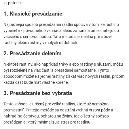
jej potrieb:
1. Klasické presádzanie
Najbežnejší spôsob presádzania rastlín spočíva v tom, že rastlinu
vyberiete z pôvodného kvetináča alebo záhona a umiestnite ju do
väčšieho s čerstvou pôdou. Táto metóda je ideálna pre izbové
rastliny alebo rastliny v malých nádobách.
2. Presádzanie delením
Niektoré rastliny, ako napríklad trávy alebo rastliny s hľuzami, môžu
byť rozdelené na viac častí a presadené samostatne. Týmto
spôsobom môžete z jednej rastliny získať viac nových rastlín, pričom
každá časť bude mať vlastné korene.
3. Presádzanie bez vybratia
Tento spôsob je určený pre veľké rastliny, ktoré už nemožno
premiestniť. Pri tejto metóde sa odstráni vrchná vrstva pôdy a
nahradí sa čerstvou, bohatou na živiny. Ide o šetrný spôsob
presádzania, ktorý minimalizuje stres pre rastlinu.