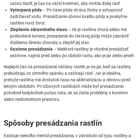
začnú tlačiť, je čas na väčší kvetináč, aby mohla ďalej rásť.
Vyčerpaná pôda
– Po čase pôda stráca živiny a schopnosť
zadržiavať vodu. Presádzanie obnoví kvalitu pôdy a poskytne
rastline nový život.
Zlepšenie zdravotného stavu
– Ak je rastlina chorá alebo má
poškodené korene, presadenie do čerstvej pôdy môže zabrániť
ďalšiemu šíreniu choroby a zlepšiť jej stav.
Sezónne presádzanie
– Niektoré rastliny je vhodné presádzať
sezónne, najmä pred alebo po období rastu, ako je jar alebo jeseň.
Najlepší čas na presádzanie väčšiny rastlín je na jar, keď sa rastliny
prebúdzajú zo zimného spánku a začínajú rásť. Jar je ideálna,
pretože rastlina má dostatok času na aklimatizáciu a obnovu pred
letným obdobím. Pri izbových rastlinách môže byť presádzanie
potrebné kedykoľvek počas roka, ak sa zistia problémy s koreňmi
alebo nedostatkom priestoru.
Spôsoby presádzania rastlín
Existuje niekoľko metód presádzania, v závislosti od typu rastliny a