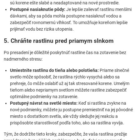
sú korene ešte slabé a neadaptované na nové prostredie.
Postupné nasiaknutie pôdy:
Je lepšie zalievať rastlinu menšími
dávkami, aby sa pôda mohla postupne nasiaknuť vodou a
zabezpečiť rovnomernú vlhkosť. To umožňuje koreňom lepšie
prijímať vodu bez rizika utopenia.
5. Chráňte rastlinu pred priamym slnkom
Po presadení je dôležité poskytnúť rastline čas na zotavenie bez
nadmerného stresu:
Umiestnite rastlinu do tieňa alebo polotieňa:
Priame slnečné
svetlo môže spôsobiť, že rastlina rýchlo vysychá alebo sa
prehreje, čo môže oslabiť už aj tak stresované korene. Umelým
tieňom alebo nepriamym svetlom môžete rastline zabezpečiť
optimálne podmienky na zotavenie.
Postupný návrat na svetlé miesto:
Keď si rastlina zvykne na
nové podmienky, môžete ju postupne premiestniť na jej pôvodné
miesto s dostatkom svetla, ale vždy sledujte jej reakciu a
prispôsobte starostlivosť podľa toho, ako sa rastlina vyvíja.
Tým, že dodržíte tieto kroky, zabezpečíte, že vaša rastlina prežije