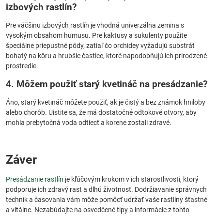
izbových rastlín?
Pre väčšinu izbových rastlín je vhodná univerzálna zemina s
vysokým obsahom humusu. Pre kaktusy a sukulenty použite
špeciálne priepustné pôdy, zatiaľ čo orchidey vyžadujú substrát
bohatý na kôru a hrubšie častice, ktoré napodobňujú ich prirodzené
prostredie.
4. Môžem použiť starý kvetináč na presádzanie?
Áno, starý kvetináč môžete použiť, ak je čistý a bez známok hniloby
alebo chorôb. Uistite sa, že má dostatočné odtokové otvory, aby
mohla prebytočná voda odtiecť a korene zostali zdravé.
Záver
Presádzanie rastlín
je kľúčovým krokom v ich starostlivosti, ktorý
podporuje ich zdravý rast a dlhú životnosť. Dodržiavanie správnych
techník a časovania vám môže pomôcť udržať vaše rastliny šťastné
a vitálne. Nezabúdajte na osvedčené tipy a informácie z tohto