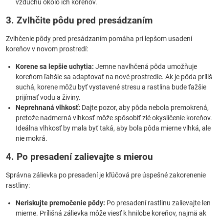
vzduchu okolo ich koreňov.
3. Zvlhčite pôdu pred presádzaním
Zvlhčenie pôdy pred presádzaním pomáha pri lepšom usadení
koreňov v novom prostredí:
Korene sa lepšie uchytia:
Jemne navlhčená pôda umožňuje
koreňom ľahšie sa adaptovať na nové prostredie. Ak je pôda príliš
suchá, korene môžu byť vystavené stresu a rastlina bude ťažšie
prijímať vodu a živiny.
Neprehnaná vlhkosť:
Dajte pozor, aby pôda nebola premokrená,
pretože nadmerná vlhkosť môže spôsobiť zlé okysličenie koreňov.
Ideálna vlhkosť by mala byť taká, aby bola pôda mierne vlhká, ale
nie mokrá.
4. Po presadení zalievajte s mierou
Správna zálievka po presadení je kľúčová pre úspešné zakorenenie
rastliny:
Neriskujte premočenie pôdy:
Po presadení rastlinu zalievajte len
mierne. Prílišná zálievka môže viesť k hnilobe koreňov, najmä ak