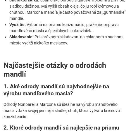
Charakteristika:
Španielska odroda s guľatými plodmi a jemnou,
sladkou dužinou. Má vyšší obsah oleja, čo ju robí krémovou a
chutnou. Marcona mandľa je často považovaná za „gurmánske“
mandle.
Využitie:
Výborná na priamu konzumáciu, praženie, prípravu
mandľového masla a špeciálnych cukroviniek.
Skladovanie:
Pri správnom skladovaní na chladnom a suchom
mieste vydrží niekoľko mesiacov.
Najčastejšie otázky o odrodách
mandlí
1. Aké odrody mandlí sú najvhodnejšie na
výrobu mandľového masla?
Odrody Nonpareil a Marcona sú ideálne na výrobu mandľového
masla vďaka svojej jemnej a sladkej chuti, ktorá vytvára krémovú
konzistenciu.
2. Ktoré odrody mandlí sú najlepšie na priamu