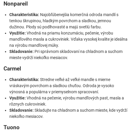
Nonpareil
Charakteristika:
Najobľúbenejšia komerčná odroda mandlí s
tenkou škrupinou, hladkým povrchom a sladkou, jemnou
dužinou. Plody sú podlhovasté a majú svetlú farbu.
Využitie:
Vhodná na priamu konzumáciu, pečenie, výrobu
mandľového masla a cukroviniek. Vďaka vysokej kvalite je ideálna
na výrobu mandľovej múky.
Skladovanie:
Pri správnom skladovaní na chladnom a suchom
mieste vydrží niekoľko mesiacov.
Carmel
Charakteristika:
Stredne veľké až veľké mandle s mierne
vráskavým povrchom a sladkou chuťou. Odroda je vysoko
výnosná a populárna v priemyselnom spracovaní.
Využitie:
Vhodná na pečenie, výrobu mandľových past, masla a
rôznych cukroviniek.
Skladovanie:
Skladujte na chladnom a suchom mieste, kde vydrží
niekoľko mesiacov.
Tuono