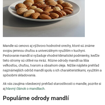
Mandle sú cenovo aj výživovo hodnotné orechy, ktoré sú známe
svojou jemnou chuťou a univerzálnym využitím v kuchyni.
Pestovanie mandlí si vyžaduje vhodné klimatické podmienky, keďže
tieto stromy sú citlivé na mráz. Rôzne odrody mandlí sa líšia
veľkosťou, chuťou, tvarom a obsahom oleja. Nižšie nájdete prehľad
najznámejších odrôd mandlí spolu s ich charakteristikami, využitím a
spôsobmi skladovania.
Ak vás zaujíma všeobecný prehľad starostlivosti o mandle, pozrite si
aj
hlavný článok o mandliach
.
Populárne odrody mandlí