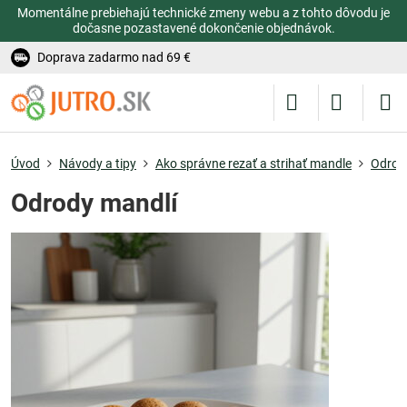
Momentálne prebiehajú technické zmeny webu a z tohto dôvodu je
dočasne pozastavené dokončenie objednávok.
Doprava zadarmo nad 69 €
Úvod
Návody a tipy
Ako správne rezať a strihať mandle
Odrod
Odrody mandlí