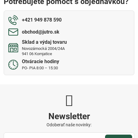
Potrebujete pomôcť s objednávkou?
+421 949 878 590
obchod​@jutro​.sk
Sklad a výdaj tovaru
Novozámocká 2004/24A
941 06 Komjatice
Otváracie hodiny
PO- PIA 8:00 – 15:30
Newsletter
Odoberať naše novinky: