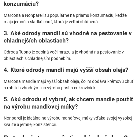
konzumáciu?
Marcona a Nonpareil sú populárne na priamu konzumáciu, keďže
majú jemnú a sladkú chuť, ktorá je veľmi obľúbená.
3. Aké odrody mandlí sú vhodné na pestovanie v
chladnejších oblastiach?
Odroda Tuono je odolná voči mrazu a je vhodná na pestovanie v
oblastiach s chladnejším podnebím.
4. Ktoré odrody mandlí majú vyšší obsah oleja?
Marcona mandle majú vyšší obsah oleja, čo im dodáva krémovú chuť
a robí ich vhodnými na výrobu past a cukroviniek.
5. Akú odrodu si vybrať, ak chcem mandle použiť
na výrobu mandľovej múky?
Nonpareil je ideálna na výrobu mandľovej múky vďaka svojej vysokej
kvalite a jemnej konzistencii.