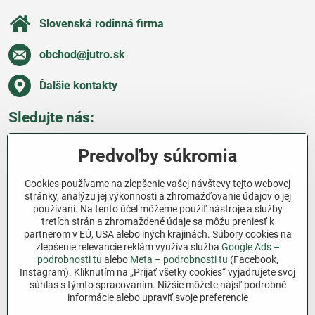
Slovenská rodinná firma
obchod​@jutro​.sk
Ďalšie kontakty
Sledujte nás:
Facebook
Pinterest
Instagram
Blog
Predvoľby súkromia
Všetko o nákupe
Cookies používame na zlepšenie vašej návštevy tejto webovej
stránky, analýzu jej výkonnosti a zhromažďovanie údajov o jej
používaní. Na tento účel môžeme použiť nástroje a služby
Ďakujeme za podporu
tretích strán a zhromaždené údaje sa môžu preniesť k
partnerom v EÚ, USA alebo iných krajinách. Súbory cookies na
Sme slovenský e-shop bez dotácií​. Fungujeme len
zlepšenie relevancie reklám využíva služba
Google Ads –
vďaka vám – ľuďom, ktorí veria v poctivú prácu a
podrobnosti tu
alebo
Meta – podrobnosti tu
(Facebook,
Instagram). Kliknutím na „Prijať všetky cookies“ vyjadrujete svoj
lásku k pôde​. Každý nákup na Jutro​.sk nám pomáha
súhlas s týmto spracovaním. Nižšie môžete nájsť podrobné
pokračovať v tom, čo má zmysel – pomáhať
informácie alebo upraviť svoje preferencie
záhradkárom zadarmo a srdcom​.