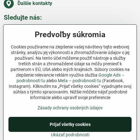
Ďalšie kontakty
Sledujte nás:
Facebook
Pinterest
Instagram
Blog
Predvoľby súkromia
Všetko o nákupe
Cookies používame na zlepšenie vašej návštevy tejto webovej
stránky, analýzu jej výkonnosti a zhromažďovanie údajov o jej
používaní. Na tento účel môžeme použiť nástroje a služby
Ďakujeme za podporu
tretích strán a zhromaždené údaje sa môžu preniesť k
partnerom v EÚ, USA alebo iných krajinách. Súbory cookies na
Sme slovenský e-shop bez dotácií​. Fungujeme len
zlepšenie relevancie reklám využíva služba
Google Ads –
vďaka vám – ľuďom, ktorí veria v poctivú prácu a
podrobnosti tu
alebo
Meta – podrobnosti tu
(Facebook,
Instagram). Kliknutím na „Prijať všetky cookies“ vyjadrujete svoj
lásku k pôde​. Každý nákup na Jutro​.sk nám pomáha
súhlas s týmto spracovaním. Nižšie môžete nájsť podrobné
pokračovať v tom, čo má zmysel – pomáhať
informácie alebo upraviť svoje preferencie
záhradkárom zadarmo a srdcom​.
Zásady ochrany osobných údajov
©
2026
Copyright
Predvoľby súkromia
Prijať všetky cookies
Zásady ochrany osobných údajov
Podmienky používania
Ukázať podrobnosti
Vytvorené pomocou:
BiznisWeb.sk