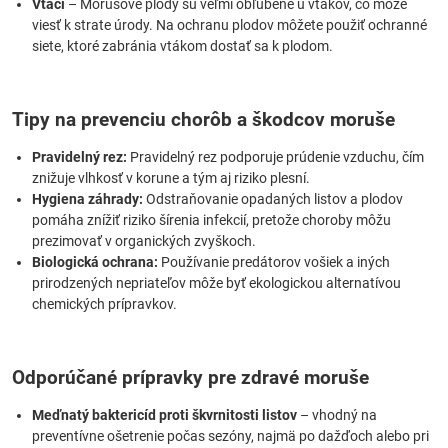
Vtáci
– Morušové plody sú veľmi obľúbené u vtákov, čo môže
viesť k strate úrody. Na ochranu plodov môžete použiť ochranné
siete, ktoré zabránia vtákom dostať sa k plodom.
Tipy na prevenciu chorôb a škodcov moruše
Pravidelný rez:
Pravidelný rez podporuje prúdenie vzduchu, čím
znižuje vlhkosť v korune a tým aj riziko plesní.
Hygiena záhrady:
Odstraňovanie opadaných listov a plodov
pomáha znížiť riziko šírenia infekcií, pretože choroby môžu
prezimovať v organických zvyškoch.
Biologická ochrana:
Používanie predátorov vošiek a iných
prirodzených nepriateľov môže byť ekologickou alternatívou
chemických prípravkov.
Odporúčané prípravky pre zdravé moruše
Meďnatý baktericíd proti škvrnitosti listov
– vhodný na
preventívne ošetrenie počas sezóny, najmä po dažďoch alebo pri