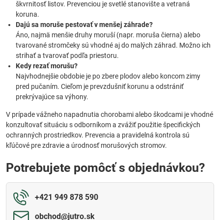
škvrnitosť listov. Prevenciou je svetlé stanovište a vetraná
koruna.
Dajú sa moruše pestovať v menšej záhrade?
Áno, najmä menšie druhy moruší (napr. moruša čierna) alebo
tvarované stromčeky sú vhodné aj do malých záhrad. Možno ich
strihať a tvarovať podľa priestoru.
Kedy rezať morušu?
Najvhodnejšie obdobie je po zbere plodov alebo koncom zimy
pred pučaním. Cieľom je prevzdušniť korunu a odstrániť
prekrývajúce sa výhony.
V prípade vážneho napadnutia chorobami alebo škodcami je vhodné
konzultovať situáciu s odborníkom a zvážiť použitie špecifických
ochranných prostriedkov. Prevencia a pravidelná kontrola sú
kľúčové pre zdravie a úrodnosť morušových stromov.
Potrebujete pomôcť s objednávkou?
+421 949 878 590
obchod​@jutro​.sk