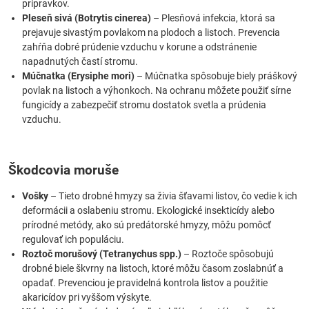
prípravkov.
Pleseň sivá (Botrytis cinerea)
– Plesňová infekcia, ktorá sa
prejavuje sivastým povlakom na plodoch a listoch. Prevencia
zahŕňa dobré prúdenie vzduchu v korune a odstránenie
napadnutých častí stromu.
Múčnatka (Erysiphe mori)
– Múčnatka spôsobuje biely práškový
povlak na listoch a výhonkoch. Na ochranu môžete použiť sírne
fungicídy a zabezpečiť stromu dostatok svetla a prúdenia
vzduchu.
Škodcovia moruše
Vošky
– Tieto drobné hmyzy sa živia šťavami listov, čo vedie k ich
deformácii a oslabeniu stromu. Ekologické insekticídy alebo
prírodné metódy, ako sú predátorské hmyzy, môžu pomôcť
regulovať ich populáciu.
Roztoč morušový (Tetranychus spp.)
– Roztoče spôsobujú
drobné biele škvrny na listoch, ktoré môžu časom zoslabnúť a
opadať. Prevenciou je pravidelná kontrola listov a použitie
akaricídov pri vyššom výskyte.