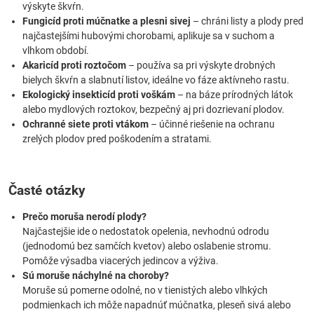
výskyte škvŕn.
Fungicíd proti múčnatke a plesni sivej
– chráni listy a plody pred
najčastejšími hubovými chorobami, aplikuje sa v suchom a
vlhkom období.
Akaricíd proti roztočom
– používa sa pri výskyte drobných
bielych škvŕn a slabnutí listov, ideálne vo fáze aktívneho rastu.
Ekologický insekticíd proti voškám
– na báze prírodných látok
alebo mydlových roztokov, bezpečný aj pri dozrievaní plodov.
Ochranné siete proti vtákom
– účinné riešenie na ochranu
zrelých plodov pred poškodením a stratami.
Časté otázky
Prečo moruša nerodí plody?
Najčastejšie ide o nedostatok opelenia, nevhodnú odrodu
(jednodomú bez samčích kvetov) alebo oslabenie stromu.
Pomôže výsadba viacerých jedincov a výživa.
Sú moruše náchylné na choroby?
Moruše sú pomerne odolné, no v tienistých alebo vlhkých
podmienkach ich môže napadnúť múčnatka, pleseň sivá alebo