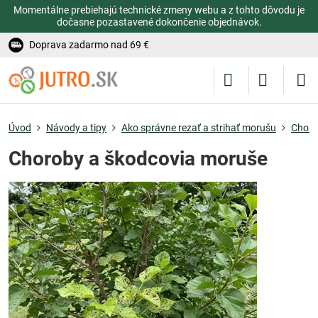
Momentálne prebiehajú technické zmeny webu a z tohto dôvodu je
dočasne pozastavené dokončenie objednávok.
Doprava zadarmo nad 69 €
Úvod
Návody a tipy
Ako správne rezať a strihať morušu
Choro
Choroby a škodcovia moruše