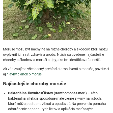
Moruše môžu byť náchylné na rôzne choroby a škodcov, ktorí môžu
ovplyvniť ich rast, zdravie a úrodu. Nižšie sú uvedené najčastejšie
choroby a škodcovia moruší a tipy, ako ich identifikovať a riešiť.
Ak vás zaujíma všeobecný prehľad starostlivosti o moruše, pozrite si
aj
hlavný článok o moruši
.
Najčastejšie choroby moruše
Bakteriálna škvrnitosť listov (Xanthomonas mori)
– Táto
bakteriálna infekcia spôsobuje malé čierne škvrny na listoch,
ktoré môžu postupne žltnúť a opadávať. Na prevenciu pomáha
odstránenie napadnutých listov a aplikácia meďnatých