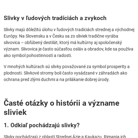
Slivky v ľudových tradíciách a zvykoch
Slivky majú dôležitú úlohu v ľudových tradíciách strednej a východnej
Európy. Na Slovensku a v Česku sa zo sliviek tradične vyrába
slivovica – obľúbený destilát, ktorý má kultúrny aj spoločenský
význam. Slivovica je často súčasťou osláv a obradov, kde sa používa
ako symbol pohostinnosti a radosti.
V mnohých kultúrach sú slivky považované za symbol prosperity a
plodnosti. Slivkové stromy boli často vysádzané v záhradách ako
ochrana pred zlými duchmi a na prilákanie dobrej úrody.
Časté otázky o histórii a význame
sliviek
1. Odkiaľ pochádzajú slivky?
Slivky pochádzajú z oblastí Strednej Ázie a Kaukazu. Rimania ich