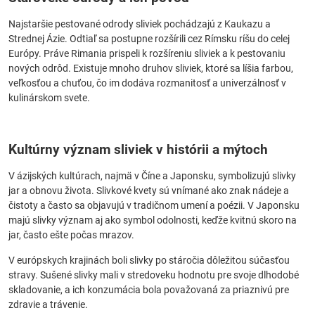
Najstaršie pestované odrody sliviek pochádzajú z Kaukazu a
Strednej Ázie. Odtiaľ sa postupne rozšírili cez Rímsku ríšu do celej
Európy. Práve Rimania prispeli k rozšíreniu sliviek a k pestovaniu
nových odrôd. Existuje mnoho druhov sliviek, ktoré sa líšia farbou,
veľkosťou a chuťou, čo im dodáva rozmanitosť a univerzálnosť v
kulinárskom svete.
Kultúrny význam sliviek v histórii a mýtoch
V ázijských kultúrach, najmä v Číne a Japonsku, symbolizujú slivky
jar a obnovu života. Slivkové kvety sú vnímané ako znak nádeje a
čistoty a často sa objavujú v tradičnom umení a poézii. V Japonsku
majú slivky význam aj ako symbol odolnosti, keďže kvitnú skoro na
jar, často ešte počas mrazov.
V európskych krajinách boli slivky po stáročia dôležitou súčasťou
stravy. Sušené slivky mali v stredoveku hodnotu pre svoje dlhodobé
skladovanie, a ich konzumácia bola považovaná za priaznivú pre
zdravie a trávenie.