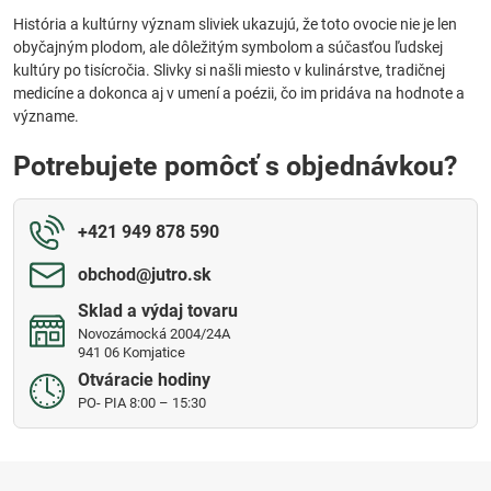
História a kultúrny význam sliviek ukazujú, že toto ovocie nie je len
obyčajným plodom, ale dôležitým symbolom a súčasťou ľudskej
kultúry po tisícročia. Slivky si našli miesto v kulinárstve, tradičnej
medicíne a dokonca aj v umení a poézii, čo im pridáva na hodnote a
význame.
Potrebujete pomôcť s objednávkou?
+421 949 878 590
obchod​@jutro​.sk
Sklad a výdaj tovaru
Novozámocká 2004/24A
941 06 Komjatice
Otváracie hodiny
PO- PIA 8:00 – 15:30