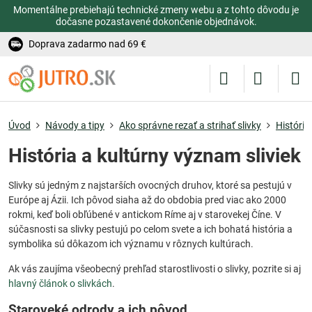
Momentálne prebiehajú technické zmeny webu a z tohto dôvodu je
dočasne pozastavené dokončenie objednávok.
Doprava zadarmo nad 69 €
Úvod
Návody a tipy
Ako správne rezať a strihať slivky
História
História a kultúrny význam sliviek
Slivky sú jedným z najstarších ovocných druhov, ktoré sa pestujú v
Európe aj Ázii. Ich pôvod siaha až do obdobia pred viac ako 2000
rokmi, keď boli obľúbené v antickom Ríme aj v starovekej Číne. V
súčasnosti sa slivky pestujú po celom svete a ich bohatá história a
symbolika sú dôkazom ich významu v rôznych kultúrach.
Ak vás zaujíma všeobecný prehľad starostlivosti o slivky, pozrite si aj
hlavný článok o slivkách
.
Staroveké odrody a ich pôvod