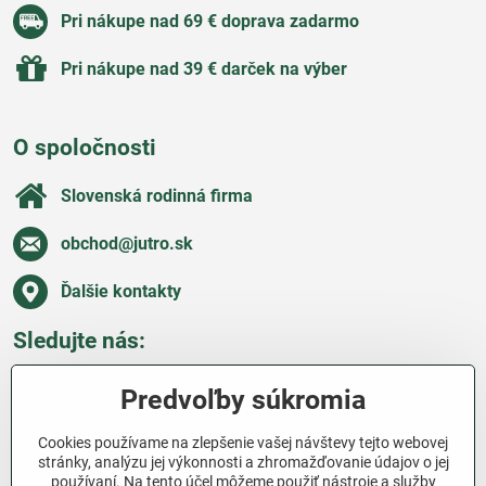
Pri nákupe nad 69 € doprava zadarmo
Pri nákupe nad 39 € darček na výber
O spoločnosti
Slovenská rodinná firma
obchod​@jutro​.sk
Ďalšie kontakty
Sledujte nás:
Facebook
Pinterest
Instagram
Blog
Predvoľby súkromia
Všetko o nákupe
Cookies používame na zlepšenie vašej návštevy tejto webovej
stránky, analýzu jej výkonnosti a zhromažďovanie údajov o jej
používaní. Na tento účel môžeme použiť nástroje a služby