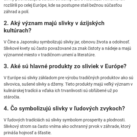
rozšírili po celej Európe, kde sa postupne stali bežnou súčasťou
záhrad a polí.
2. Aký význam majú slivky v ázijských
kultúrach?
V Číne a Japonsku symbolizujú slivky jar, obnovu života a odolnosť.
Slivkové kvety sú často považované za znak čistoty a nádeje a majú
významné miesto v tradičnom umení a literatúre.
3. Aké sú hlavné produkty zo sliviek v Európe?
V Európe sú slivky základom pre výrobu tradičných produktov ako sú
slivovica, sušené slivky a džemy. Tieto produkty majú veľký význam v
kulinárskej tradícii a vďaka ich trvanlivosti sú obľúbené už po
stáročia.
4. Čo symbolizujú slivky v ľudových zvykoch?
V ľudových tradíciách sú slivky symbolom prosperity a plodnosti.
Slivkový strom sa často vníma ako ochranný prvok v záhrade, ktorý
prináša hojnosť a šťastie.