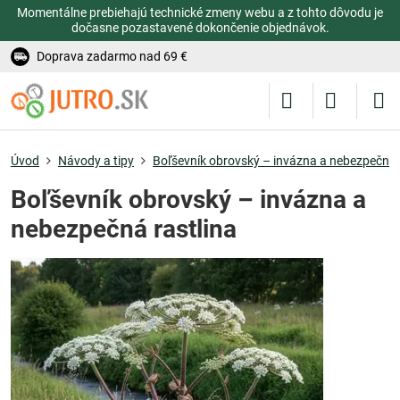
Momentálne prebiehajú technické zmeny webu a z tohto dôvodu je
dočasne pozastavené dokončenie objednávok.
Doprava zadarmo nad 69 €
Úvod
Návody a tipy
Boľševník obrovský – invázna a nebezpečná 
Boľševník obrovský – invázna a
nebezpečná rastlina