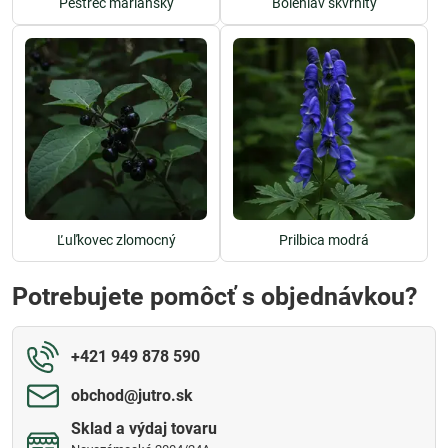
Pestrec mariánsky
Bolehlav škvrnitý
Ľuľkovec zlomocný
Prilbica modrá
Potrebujete pomôcť s objednávkou?
+421 949 878 590
obchod​@jutro​.sk
Sklad a výdaj tovaru