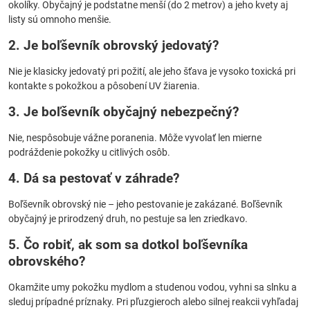
okolíky. Obyčajný je podstatne menší (do 2 metrov) a jeho kvety aj
listy sú omnoho menšie.
2. Je boľševník obrovský jedovatý?
Nie je klasicky jedovatý pri požití, ale jeho šťava je vysoko toxická pri
kontakte s pokožkou a pôsobení UV žiarenia.
3. Je boľševník obyčajný nebezpečný?
Nie, nespôsobuje vážne poranenia. Môže vyvolať len mierne
podráždenie pokožky u citlivých osôb.
4. Dá sa pestovať v záhrade?
Boľševník obrovský nie – jeho pestovanie je zakázané. Boľševník
obyčajný je prirodzený druh, no pestuje sa len zriedkavo.
5. Čo robiť, ak som sa dotkol boľševníka
obrovského?
Okamžite umy pokožku mydlom a studenou vodou, vyhni sa slnku a
sleduj prípadné príznaky. Pri pľuzgieroch alebo silnej reakcii vyhľadaj