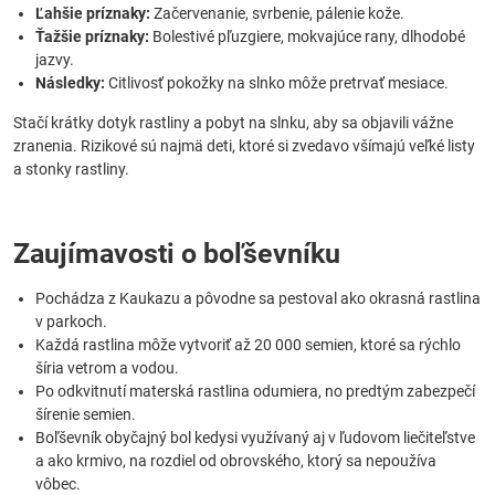
Ľahšie príznaky:
Začervenanie, svrbenie, pálenie kože.
Ťažšie príznaky:
Bolestivé pľuzgiere, mokvajúce rany, dlhodobé
jazvy.
Následky:
Citlivosť pokožky na slnko môže pretrvať mesiace.
Stačí krátky dotyk rastliny a pobyt na slnku, aby sa objavili vážne
zranenia. Rizikové sú najmä deti, ktoré si zvedavo všímajú veľké listy
a stonky rastliny.
Zaujímavosti o boľševníku
Pochádza z Kaukazu a pôvodne sa pestoval ako okrasná rastlina
v parkoch.
Každá rastlina môže vytvoriť až 20 000 semien, ktoré sa rýchlo
šíria vetrom a vodou.
Po odkvitnutí materská rastlina odumiera, no predtým zabezpečí
šírenie semien.
Boľševník obyčajný bol kedysi využívaný aj v ľudovom liečiteľstve
a ako krmivo, na rozdiel od obrovského, ktorý sa nepoužíva
vôbec.