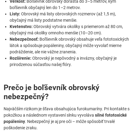
Veľkosť:
Boľševník obrovský dorastá do 3–5 metrov, kým
boľševník obyčajný len do 1–2 metrov.
Listy:
Obrovský má listy obrovských rozmerov (až 1,5 m),
obyčajný má listy podstatne menšie.
Kvetenstvo:
Obrovský vytvára okolíky s priemerom až 80 cm,
obyčajný má okolíky omnoho menšie (10–20 cm).
Nebezpečnosť:
Boľševník obrovský obsahuje veľa fototoxických
látok a spôsobuje popáleniny, obyčajný môže vyvolať mierne
podráždenie, ale nie vážne zranenia.
Rozšírenie:
Obrovský je nepôvodný a invázny, obyčajný je
prirodzenou súčasťou našej flóry.
Prečo je boľševník obrovský
nebezpečný?
Najväčším rizikom je šťava obsahujúca furokumaríny. Pri kontakte s
pokožkou a následnom vystavení slnku vyvoláva
silné fototoxické
popáleniny
. Nebezpečný je aj pre oči – môže spôsobiť trvalé
poškodenie zraku.