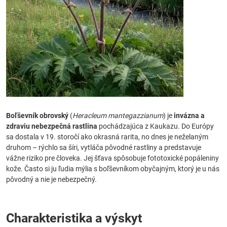
Boľševník obrovský
(
Heracleum mantegazzianum
) je
invázna a
zdraviu nebezpečná rastlina
pochádzajúca z Kaukazu. Do Európy
sa dostala v 19. storočí ako okrasná rarita, no dnes je neželaným
druhom – rýchlo sa šíri, vytláča pôvodné rastliny a predstavuje
vážne riziko pre človeka. Jej šťava spôsobuje fototoxické popáleniny
kože. Často si ju ľudia mýlia s boľševníkom obyčajným, ktorý je u nás
pôvodný a nie je nebezpečný.
Charakteristika a výskyt