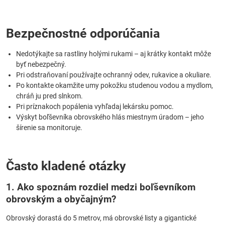
Bezpečnostné odporúčania
Nedotýkajte sa rastliny holými rukami – aj krátky kontakt môže
byť nebezpečný.
Pri odstraňovaní používajte ochranný odev, rukavice a okuliare.
Po kontakte okamžite umy pokožku studenou vodou a mydlom,
chráň ju pred slnkom.
Pri príznakoch popálenia vyhľadaj lekársku pomoc.
Výskyt boľševníka obrovského hlás miestnym úradom – jeho
šírenie sa monitoruje.
Často kladené otázky
1. Ako spoznám rozdiel medzi boľševníkom
obrovským a obyčajným?
Obrovský dorastá do 5 metrov, má obrovské listy a gigantické