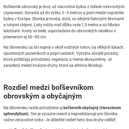
Boľševník obrovský je dvoj- až viacročná bylina z čeľade mrkvovitých
(Apiaceae). Dorastá až do výšky 3–5 metrov a patrí medzi najväčšie
byliny v Európe. Stonka je hrubá, dutá, so silnými fialovými škvrnami
a tuhými chlpmi. Listy môžu mať dĺžku vyše 1,5 metra a sú hlboko
laločnaté. Kvety sú biele, usporiadané do obrovských okolíkov s
priemerom aj 50–80 cm.
Na Slovensku sa šíri najmä v okolí vodných tokov, na vlhkých lúkach,
opustených pozemkoch a popri cestách. Vytvára súvislé porasty,
ktoré potláčajú prirodzenú vegetáciu a menia ekosystémy. Je
zaradený medzi invázne druhy, ktoré sa aktívne likvidujú.
Rozdiel medzi boľševníkom
obrovským a obyčajným
Na Slovensku rastie prirodzene aj
boľševník obyčajný (Heracleum
sphondylium)
. Ten je výrazne menší a nepredstavuje pre človeka
vážne zdravotné riziko. Je dôležité vedieť tieto dva druhy odlíšiť: