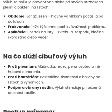
Výluh sa aplikuje preventívne alebo pri prvých príznakoch
plesní a baktérií na listoch:
Obdobie:
Jar až jeseň – hlavne vo vlhkom počasí a po
dažďoch.
Frekvencia:
1–2× týždenne podľa závažnosti problému.
Aplikácia:
Postrek na listy – zvrchu aj zospodu, ideálne
skoro ráno alebo večer.
Na čo slúži cibuľový výluh
Proti plesniam:
Múčnatka, hrdza, peronospóra a iné
hubové ochorenia.
Proti baktériám:
Bakteriálne škvrnitosti a hniloby na
listoch a výhonkoch.
Podpora obrany rastlín:
Výluh stimuluje prirodzenú
odolnosť rastlín.
Postup prípravy