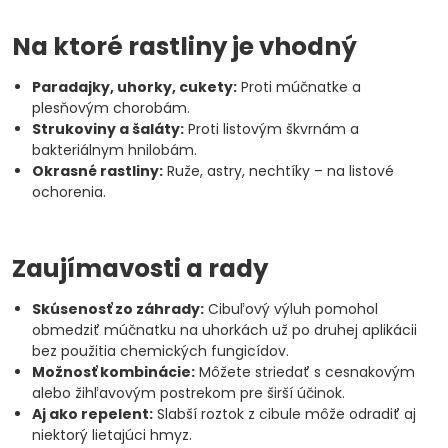
Na ktoré rastliny je vhodný
Paradajky, uhorky, cukety:
Proti múčnatke a
plesňovým chorobám.
Strukoviny a šaláty:
Proti listovým škvrnám a
bakteriálnym hnilobám.
Okrasné rastliny:
Ruže, astry, nechtíky – na listové
ochorenia.
Zaujímavosti a rady
Skúsenosť zo záhrady:
Cibuľový výluh pomohol
obmedziť múčnatku na uhorkách už po druhej aplikácii
bez použitia chemických fungicídov.
Možnosť kombinácie:
Môžete striedať s cesnakovým
alebo žihľavovým postrekom pre širší účinok.
Aj ako repelent:
Slabší roztok z cibule môže odradiť aj
niektorý lietajúci hmyz.