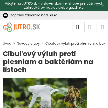
Vitajte na JUTRO.sk - v slovenskom e-shope pre vášnivých
✕
záhradkárov, kutilov alebo gazdinky.
Doprava zadarmo nad 69 €
Úvod
Návody a tipy
Cibuľový výluh proti plesniam a bakt
Cibuľový výluh proti
plesniam a baktériám na
listoch