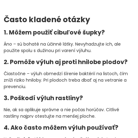
Často kladené otázky
1. Môžem použiť cibuľové šupky?
Áno – sú bohaté na účinné látky. Nevyhadzujte ich, ale
použite spolu s dužinou pri varení výluhu.
2. Pomôže výluh aj proti hnilobe plodov?
Čiastočne – výluh obmedzí šírenie baktérií na listoch, čím
zníži riziko hniloby. Pri plodoch treba dbať aj na vetranie a
prevenciu.
3. Poškodí výluh rastliny?
Nie, ak sa aplikuje správne a nie počas horúčav. Citlivé
rastliny najprv otestujte na menšej ploche.
4. Ako často môžem výluh používať?