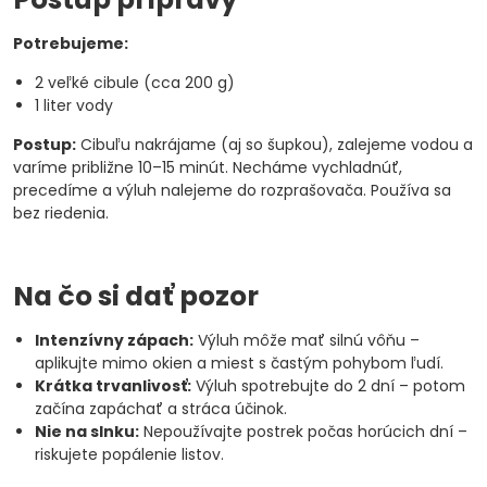
Potrebujeme:
2 veľké cibule (cca 200 g)
1 liter vody
Postup:
Cibuľu nakrájame (aj so šupkou), zalejeme vodou a
varíme približne 10–15 minút. Necháme vychladnúť,
precedíme a výluh nalejeme do rozprašovača. Používa sa
bez riedenia.
Na čo si dať pozor
Intenzívny zápach:
Výluh môže mať silnú vôňu –
aplikujte mimo okien a miest s častým pohybom ľudí.
Krátka trvanlivosť:
Výluh spotrebujte do 2 dní – potom
začína zapáchať a stráca účinok.
Nie na slnku:
Nepoužívajte postrek počas horúcich dní –
riskujete popálenie listov.