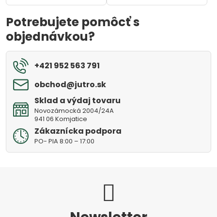
Potrebujete pomôcť s
objednávkou?
+421 952 563 791
obchod​@jutro​.sk
Sklad a výdaj tovaru
Novozámocká 2004/24A
941 06 Komjatice
Zákaznícka podpora
PO- PIA 8:00 – 17:00