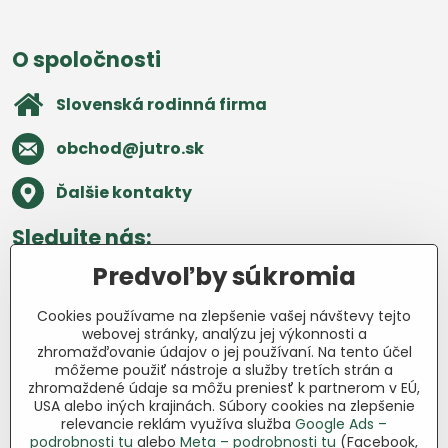
O spoločnosti
Slovenská rodinná firma
obchod​@jutro​.sk
Ďalšie kontakty
Sledujte nás:
Predvoľby súkromia
Facebook
Pinterest
Instagram
Blog
Cookies používame na zlepšenie vašej návštevy tejto
Všetko o nákupe
webovej stránky, analýzu jej výkonnosti a
zhromažďovanie údajov o jej používaní. Na tento účel
môžeme použiť nástroje a služby tretích strán a
Ďakujeme za podporu
zhromaždené údaje sa môžu preniesť k partnerom v EÚ,
USA alebo iných krajinách. Súbory cookies na zlepšenie
Sme slovenský e-shop bez dotácií​.
relevancie reklám využíva služba
Google Ads –
Fungujeme len vďaka vám – ľuďom, ktorí
podrobnosti tu
alebo
Meta – podrobnosti tu
(Facebook,