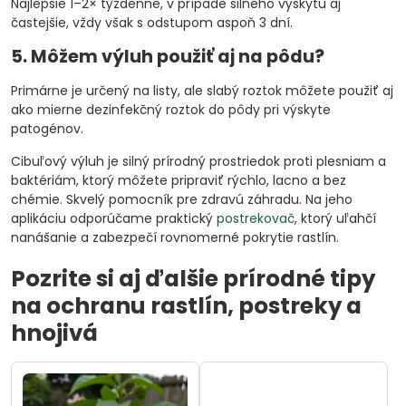
Najlepšie 1–2× týždenne, v prípade silného výskytu aj
častejšie, vždy však s odstupom aspoň 3 dní.
5. Môžem výluh použiť aj na pôdu?
Primárne je určený na listy, ale slabý roztok môžete použiť aj
ako mierne dezinfekčný roztok do pôdy pri výskyte
patogénov.
Cibuľový výluh je silný prírodný prostriedok proti plesniam a
baktériám, ktorý môžete pripraviť rýchlo, lacno a bez
chémie. Skvelý pomocník pre zdravú záhradu. Na jeho
aplikáciu odporúčame praktický
postrekovač
, ktorý uľahčí
nanášanie a zabezpečí rovnomerné pokrytie rastlín.
Pozrite si aj ďalšie prírodné tipy
na ochranu rastlín, postreky a
hnojivá