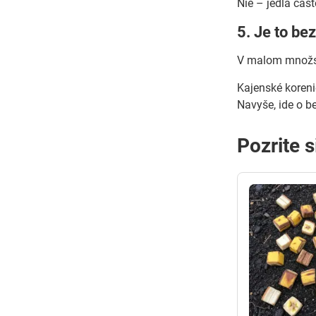
Nie – jedlá čas
5. Je to b
V malom množstv
Kajenské koreni
Navyše, ide o b
Pozrite s