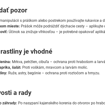
 dať pozor
 manipulácii s práškom alebo postrekom používajte rukavice a dá
rnom mieste:
Prášok môže podráždiť dýchacie cesty – aplikujte 
oviť:
Účinok sa znižuje vlhkosťou – je potrebné opakovať apliká
rastliny je vhodné
lenina:
Mrkva, petržlen, cibuľa – ochrana proti hrabošom a larv
prika, šalát:
Proti voškám, mravcom a larvám molíc.
liny:
Ruže, astry, begónie – ochrana proti roztočom a hmyzu.
osti a rady
o záhrady:
Po nasypaní kajenského korenia do otvorov po hrabo