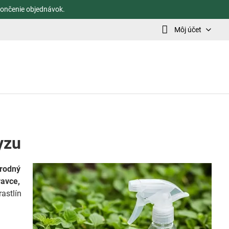
ončenie objednávok.
Môj účet
yzu
írodný
ravce,
rastlín