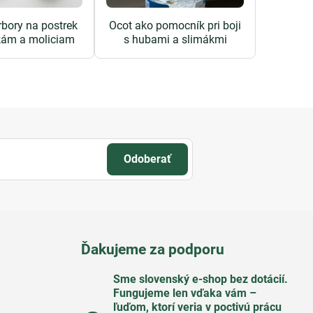
rbory na postrek
Ocot ako pomocník pri boji
kám a moliciam
s hubami a slimákmi
Odoberať
Ďakujeme za podporu
Sme slovenský e-shop bez dotácií​.
Fungujeme len vďaka vám –
ľuďom, ktorí veria v poctivú prácu