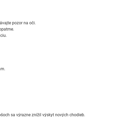
vajte pozor na oči.
opatrne.
ciu.
ám.
šoch sa výrazne znížil výskyt nových chodieb.