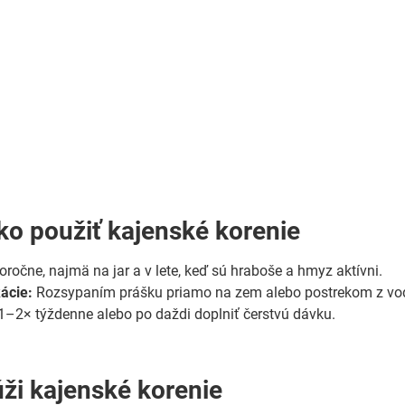
ko použiť kajenské korenie
oročne, najmä na jar a v lete, keď sú hraboše a hmyz aktívni.
ácie:
Rozsypaním prášku priamo na zem alebo postrekom z vod
1–2× týždenne alebo po daždi doplniť čerstvú dávku.
úži kajenské korenie