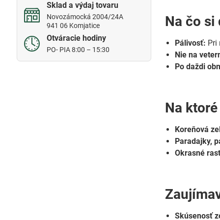
Sklad a výdaj tovaru
Novozámocká 2004/24A
Na čo si
941 06 Komjatice
Otváracie hodiny
Pálivosť:
Pri
PO- PIA 8:00 – 15:30
Nie na vete
Po daždi obn
Na ktoré 
Koreňová ze
Paradajky, pa
Okrasné rast
Zaujímav
Skúsenosť z