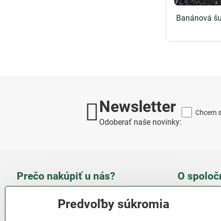
Banánová šu
Newsletter
Chcem sa
Odoberať naše novinky:
Prečo nakúpiť u nás?
O spoloč
Takmer 100 % spokojných
Slove
Predvoľby súkromia
zákazníkov