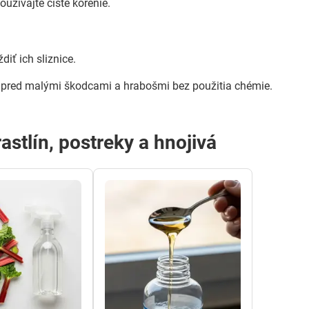
užívajte čisté korenie.
ť ich sliznice.
ny pred malými škodcami a hrabošmi bez použitia chémie.
rastlín, postreky a hnojivá