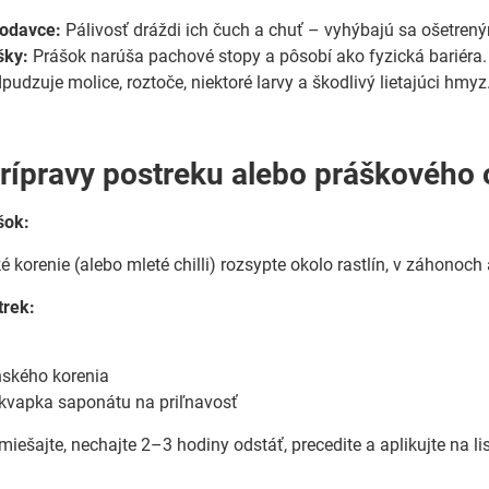
lodavce:
Pálivosť dráždi ich čuch a chuť – vyhýbajú sa ošetre
šky:
Prášok narúša pachové stopy a pôsobí ako fyzická bariéra.
udzuje molice, roztoče, niektoré larvy a škodlivý lietajúci hmyz
rípravy postreku alebo práškového
šok:
é korenie (alebo mleté chilli) rozsypte okolo rastlín, v záhonoch
trek:
nského korenia
1 kvapka saponátu na priľnavosť
iešajte, nechajte 2–3 hodiny odstáť, precedite a aplikujte na li