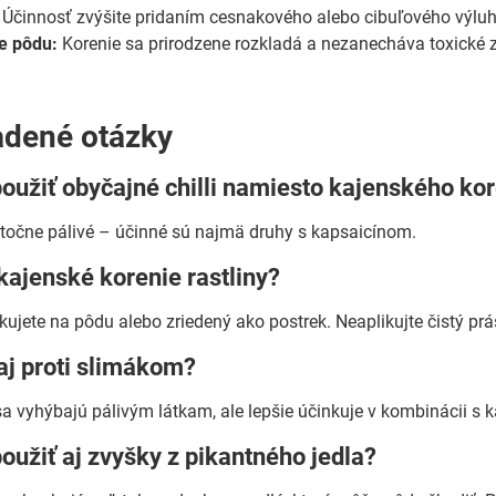
Účinnosť zvýšite pridaním cesnakového alebo cibuľového výluh
e pôdu:
Korenie sa prirodzene rozkladá a nezanecháva toxické 
adené otázky
oužiť obyčajné chilli namiesto kajenského ko
atočne pálivé – účinné sú najmä druhy s kapsaicínom.
kajenské korenie rastliny?
ikujete na pôdu alebo zriedený ako postrek. Neaplikujte čistý pr
aj proti slimákom?
a vyhýbajú pálivým látkam, ale lepšie účinkuje v kombinácii 
užiť aj zvyšky z pikantného jedla?