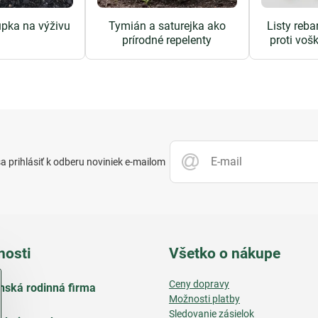
pka na výživu
Tymián a saturejka ako
Listy reba
prírodné repelenty
proti voš
 prihlásiť k odberu noviniek e-mailom
nosti
Všetko o nákupe
Ceny dopravy
nská rodinná firma
Možnosti platby
Sledovanie zásielok