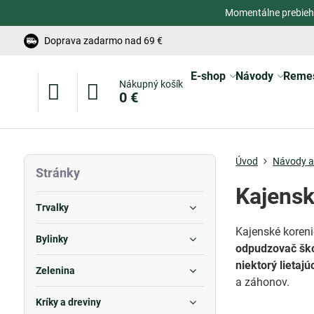
Momentálne prebieh
Doprava zadarmo nad 69 €
E-shop
Návody
Reme
Nákupný košík
0 €
Úvod
Návody a 
Stránky
Kajensk
Trvalky
Kajenské koreni
Bylinky
odpudzovač šk
niektorý lietajú
Zelenina
a záhonov.
Kríky a dreviny