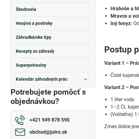
Hraboše a h
Škodcovia
Mravce a vo
Iný hmyz:
Odp
Hnojivá a postreky
Záhradkárske tipy
Postup p
Recepty zo záhrady
Variant 1 – Prá
Superpotraviny
Čisté kajensk
Kalendár záhradných prác
Variant 2 – Pos
Potrebujete pomôcť s
1 liter vody
objednávkou?
1–2 ČL kaje
(Voliteľne) 
+421 949 878 590
Zmes dobre prem
obchod​@jutro​.sk