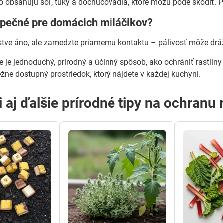
to obsahujú soľ, tuky a dochucovadlá, ktoré môžu pôde škodiť. Po
ezpečné pre domácich miláčikov?
e áno, ale zamedzte priamemu kontaktu – pálivosť môže dráždi
e je jednoduchý, prírodný a účinný spôsob, ako ochrániť rastli
ežne dostupný prostriedok, ktorý nájdete v každej kuchyni.
i aj ďalšie prírodné tipy na ochranu 