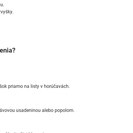
u.
zvyšky.
renia?
ášok priamo na listy v horúčavách.
s kávovou usadeninou alebo popolom.