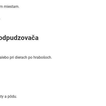
ným miestam.
.
 odpudzovača
 alebo pri dierach po hrabošoch.
sty a pôdu.