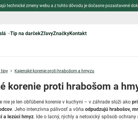
ajú technické zmeny webu a z tohto dôvodu je dočasne pozastavené dok
slá
Tip na darček
Zľavy
Značky
Kontakt
tipy
Kajenské korenie proti hrabošom a hmyzu
é korenie proti hrabošom a hm
e nie je len obľúbené korenie v kuchyni – v záhrade slúži ako
pr
odcov
. Jeho intenzívna pálivosť a vôňa
odpudzujú hrabošov, m
ci a lezúci hmyz
. Ide o lacný, rýchly a netoxický spôsob ochrany 