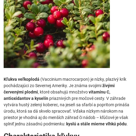
Kľukva veľkoplodá
(Vaccinium macrocarpon) je nízky, plazivý krík
pochádzajúci zo Severnej Ameriky. Je známa svojimi
živými
červenými plodmi
, ktoré obsahujú množstvo
vitamínu C,
antioxidantov a kyselín
priaznivých pre močové cesty. V záhrade
vytvára hustý zelený koberec, na jeseň sa sfarbí a popritom prináša
úrodu, ktorá sa dá skvelo spracovať. Vďaka nízkym nárokom na
priestor je vhodná aj do menších záhrad či nádob – kľúčové je však
splniť jednu zásadnú podmienku:
kyslú a stále mierne vlhkú pôdu
.