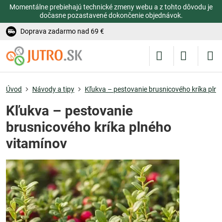
Momentálne prebiehajú technické zmeny webu a z tohto dôvodu je
dočasne pozastavené dokončenie objednávok.
Doprava zadarmo nad 69 €
Úvod
Návody a tipy
Kľukva – pestovanie brusnicového kríka pln
Kľukva – pestovanie
brusnicového kríka plného
vitamínov