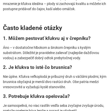
mrazenie je kľukva ideálna – plody si zachovajú kvalitu a môžete ich
postupne pridávať do čajov, kaší alebo omáčok.
Často kladené otázky
1. Môžem pestovať kľukvu aj v črepníku?
Áno – v dostatočne hlbokom a širokom črepníku s kyslým
substrátom. Dôležité je pravidelne zalievať (najlepšie dažďovou
vodou) a zabezpečiť dobrý odtok prebytočnej vody.
2. Je kľukva to isté čo brusnica?
Nie úplne. Kľukva veľkoplodá je príbuzný druh s väčšími plodmi, kým
brusnica obyčajná je menší divo rastúci druh. Obe patria medzi
vresovcovité a vyžadujú kyslé stanovište.
3. Potrebuje kľukva opelovača?
Je samoopelivá, no viac rastlín vedľa seba zvyčajne zvyšuje úrodu,
pretože opelenie býva lepšie a porast je vitalnejší.