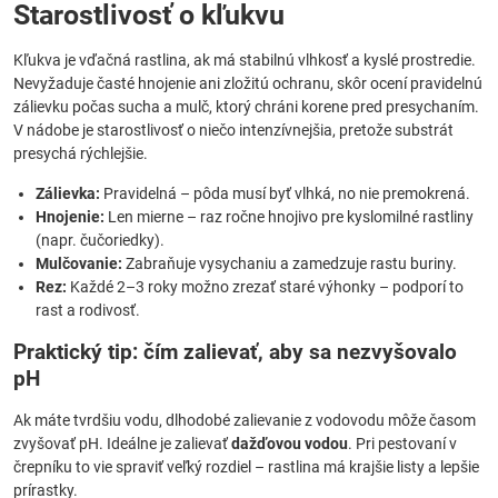
Starostlivosť o kľukvu
Kľukva je vďačná rastlina, ak má stabilnú vlhkosť a kyslé prostredie.
Nevyžaduje časté hnojenie ani zložitú ochranu, skôr ocení pravidelnú
zálievku počas sucha a mulč, ktorý chráni korene pred presychaním.
V nádobe je starostlivosť o niečo intenzívnejšia, pretože substrát
presychá rýchlejšie.
Zálievka:
Pravidelná – pôda musí byť vlhká, no nie premokrená.
Hnojenie:
Len mierne – raz ročne hnojivo pre kyslomilné rastliny
(napr. čučoriedky).
Mulčovanie:
Zabraňuje vysychaniu a zamedzuje rastu buriny.
Rez:
Každé 2–3 roky možno zrezať staré výhonky – podporí to
rast a rodivosť.
Praktický tip: čím zalievať, aby sa nezvyšovalo
pH
Ak máte tvrdšiu vodu, dlhodobé zalievanie z vodovodu môže časom
zvyšovať pH. Ideálne je zalievať
dažďovou vodou
. Pri pestovaní v
črepníku to vie spraviť veľký rozdiel – rastlina má krajšie listy a lepšie
prírastky.