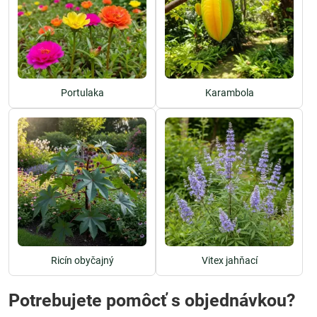
Portulaka
Karambola
Ricín obyčajný
Vitex jahňací
Potrebujete pomôcť s objednávkou?