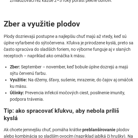
Zmladzovací rez každé 2–3 roky porast pekne obnoví.
Zber a využitie plodov
Plody dozrievajú postupne a najlepšiu chuť majú až vtedy, keď sú
úplne vyfarbené do sýtočervena. Kľukva je prirodzene kyslá, preto sa
často spracúva do sladších foriem, no výborne funguje aj v slaných
receptoch – napríklad ako omáčka k mäsu.
Zber:
September – november, keď bobule úplne dozrejú a majú
sýtu červenú farbu.
Využitie:
Na džemy, šťavy, sušenie, mrazenie, do čajov aj omáčok
ku mäsu.
Účinky:
Prevencia infekcií močových ciest, posilnenie imunity,
podpora trávenia.
Tip: ako spracovať kľukvu, aby nebola príliš
kyslá
Ak chcete jemnejšiu chuť, pomáha krátke
preblanšírovanie
plodov
alebo kombinácia so sladším ovocím (napríklad jablká či hrušky). Na