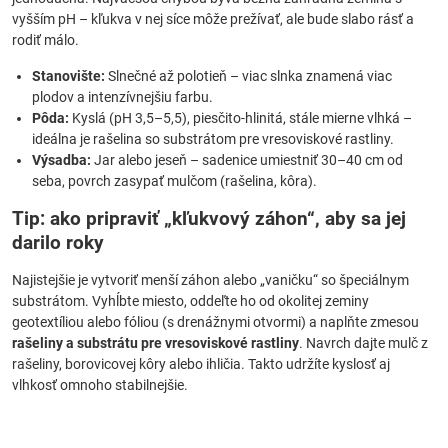
vyšším pH – kľukva v nej síce môže prežívať, ale bude slabo rásť a
rodiť málo.
Stanovište:
Slnečné až polotieň – viac slnka znamená viac
plodov a intenzívnejšiu farbu.
Pôda:
Kyslá (pH 3,5–5,5), piesčito-hlinitá, stále mierne vlhká –
ideálna je rašelina so substrátom pre vresoviskové rastliny.
Výsadba:
Jar alebo jeseň – sadenice umiestniť 30–40 cm od
seba, povrch zasypať mulčom (rašelina, kôra).
Tip: ako pripraviť „kľukvový záhon“, aby sa jej
darilo roky
Najistejšie je vytvoriť menší záhon alebo „vaničku“ so špeciálnym
substrátom. Vyhĺbte miesto, oddeľte ho od okolitej zeminy
geotextíliou alebo fóliou (s drenážnymi otvormi) a naplňte zmesou
rašeliny a substrátu pre vresoviskové rastliny
. Navrch dajte mulč z
rašeliny, borovicovej kôry alebo ihličia. Takto udržíte kyslosť aj
vlhkosť omnoho stabilnejšie.