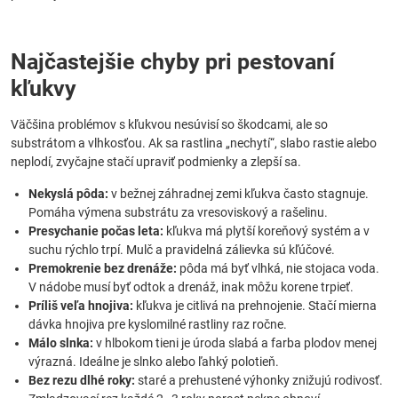
Najčastejšie chyby pri pestovaní
kľukvy
Väčšina problémov s kľukvou nesúvisí so škodcami, ale so
substrátom a vlhkosťou. Ak sa rastlina „nechytí“, slabo rastie alebo
neplodí, zvyčajne stačí upraviť podmienky a zlepší sa.
Nekyslá pôda:
v bežnej záhradnej zemi kľukva často stagnuje.
Pomáha výmena substrátu za vresoviskový a rašelinu.
Presychanie počas leta:
kľukva má plytší koreňový systém a v
suchu rýchlo trpí. Mulč a pravidelná zálievka sú kľúčové.
Premokrenie bez drenáže:
pôda má byť vlhká, nie stojaca voda.
V nádobe musí byť odtok a drenáž, inak môžu korene trpieť.
Príliš veľa hnojiva:
kľukva je citlivá na prehnojenie. Stačí mierna
dávka hnojiva pre kyslomilné rastliny raz ročne.
Málo slnka:
v hlbokom tieni je úroda slabá a farba plodov menej
výrazná. Ideálne je slnko alebo ľahký polotieň.
Bez rezu dlhé roky:
staré a prehustené výhonky znižujú rodivosť.