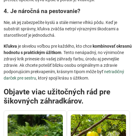
4. Je náročná na pestovanie?
Nie, ak jej zabezpečíte kyslú a stále mierne vlhkú pôdu. Keď je
substrát správny, kľukva zväčša netrpí výraznými škodcami a
starostlivosť je jednoduchá.
Kľukva
je skvelou voľbou pre každého, kto chce
kombinovať okrasnú
hodnotu s praktickým úžitkom
. Tento nenápadný, no výnimočne
zdravý krík prinesie do vašej záhrady farbu, úrodu aj pevnejšie
zdravie. Ak chcete potešiť blízku osobu originálnym a zdravie
podporujúcim prekvapením, krásnym tipom môže byť
netradičný
darček pre sestru
, ktorý spojí krásu s úžitkom.
Objavte viac užitočných rád pre
šikovných záhradkárov.