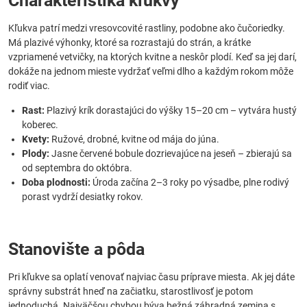
Charakteristika kľukvy
Kľukva patrí medzi vresovcovité rastliny, podobne ako čučoriedky.
Má plazivé výhonky, ktoré sa rozrastajú do strán, a krátke
vzpriamené vetvičky, na ktorých kvitne a neskôr plodí. Keď sa jej darí,
dokáže na jednom mieste vydržať veľmi dlho a každým rokom môže
rodiť viac.
Rast:
Plazivý krík dorastajúci do výšky 15–20 cm – vytvára hustý
koberec.
Kvety:
Ružové, drobné, kvitne od mája do júna.
Plody:
Jasne červené bobule dozrievajúce na jeseň – zbierajú sa
od septembra do októbra.
Doba plodnosti:
Úroda začína 2–3 roky po výsadbe, plne rodivý
porast vydrží desiatky rokov.
Stanovište a pôda
Pri kľukve sa oplatí venovať najviac času príprave miesta. Ak jej dáte
správny substrát hneď na začiatku, starostlivosť je potom
jednoduchá. Najväčšou chybou býva bežná záhradná zemina s