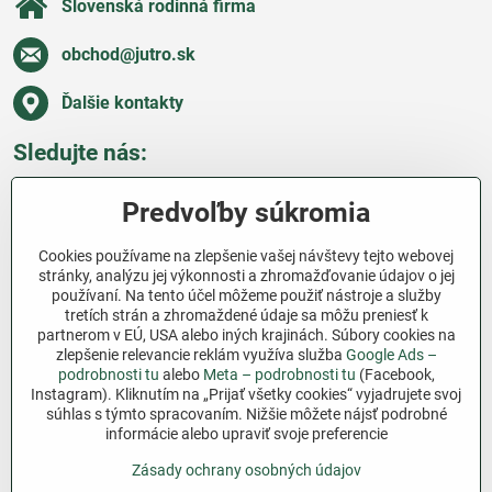
Slovenská rodinná firma
obchod​@jutro​.sk
Ďalšie kontakty
Sledujte nás:
Facebook
Pinterest
Instagram
Blog
Predvoľby súkromia
Všetko o nákupe
Cookies používame na zlepšenie vašej návštevy tejto webovej
stránky, analýzu jej výkonnosti a zhromažďovanie údajov o jej
používaní. Na tento účel môžeme použiť nástroje a služby
Ďakujeme za podporu
tretích strán a zhromaždené údaje sa môžu preniesť k
partnerom v EÚ, USA alebo iných krajinách. Súbory cookies na
Sme slovenský e-shop bez dotácií​. Fungujeme len
zlepšenie relevancie reklám využíva služba
Google Ads –
vďaka vám – ľuďom, ktorí veria v poctivú prácu a
podrobnosti tu
alebo
Meta – podrobnosti tu
(Facebook,
Instagram). Kliknutím na „Prijať všetky cookies“ vyjadrujete svoj
lásku k pôde​. Každý nákup na Jutro​.sk nám pomáha
súhlas s týmto spracovaním. Nižšie môžete nájsť podrobné
pokračovať v tom, čo má zmysel – pomáhať
informácie alebo upraviť svoje preferencie
záhradkárom zadarmo a srdcom​.
Zásady ochrany osobných údajov