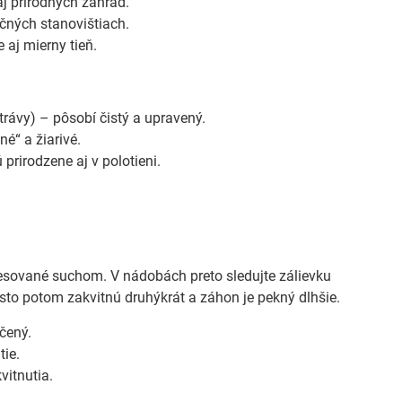
 prírodných záhrad.
čných stanovištiach.
 aj mierny tieň.
trávy) – pôsobí čistý a upravený.
né“ a žiarivé.
rirodzene aj v polotieni.
tresované suchom. V nádobách preto sledujte zálievku
často potom zakvitnú druhýkrát a záhon je pekný dlhšie.
čený.
tie.
vitnutia.