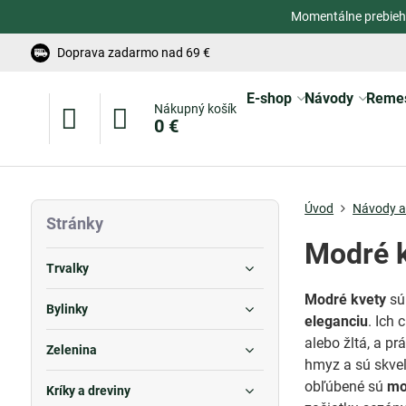
Momentálne prebieh
Doprava zadarmo nad 69 €
E-shop
Návody
Reme
Nákupný košík
0 €
Úvod
Návody a 
Stránky
Modré k
Trvalky
Modré kvety
sú
Bylinky
eleganciu
. Ich
alebo žltá, a pr
Zelenina
hmyz a sú skvel
obľúbené sú
mo
Kríky a dreviny