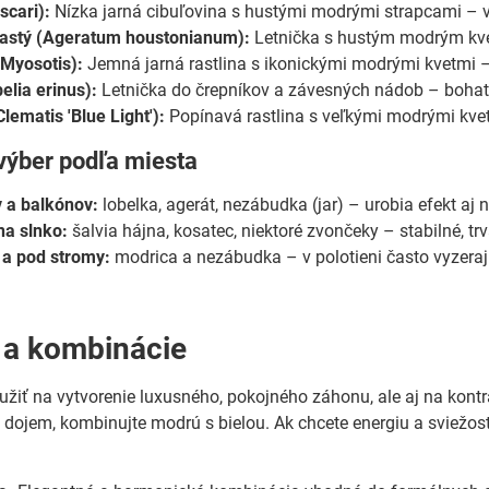
scari):
Nízka jarná cibuľovina s hustými modrými strapcami – 
astý (Ageratum houstonianum):
Letnička s hustým modrým kve
Myosotis):
Jemná jarná rastlina s ikonickými modrými kvetmi –
elia erinus):
Letnička do črepníkov a závesných nádob – bohato
lematis 'Blue Light'):
Popínavá rastlina s veľkými modrými kve
 výber podľa miesta
 a balkónov:
lobelka, agerát, nezábudka (jar) – urobia efekt aj 
na slnko:
šalvia hájna, kosatec, niektoré zvončeky – stabilné, t
 a pod stromy:
modrica a nezábudka – v polotieni často vyzerajú
 a kombinácie
žiť na vytvorenie luxusného, pokojného záhonu, ale aj na kontras
dojem, kombinujte modrú s bielou. Ak chcete energiu a sviežosť, 