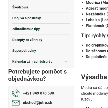
Modrica (Mu
Škodcovia
Agerát modr
Nezábudka (
Hnojivá a postreky
Lobelka (Lob
Plamienok (C
Záhradkárske tipy
Tip: rýchly
Recepty zo záhrady
Do črepníkov
Superpotraviny
Do záhonov 
Do polotieňa
Kalendár záhradných prác
Potrebujete pomôcť s
Výsadba
objednávkou?
Modrá sa dá pou
+421 949 878 590
chcete moderný 
ružovú.
obchod​@jutro​.sk