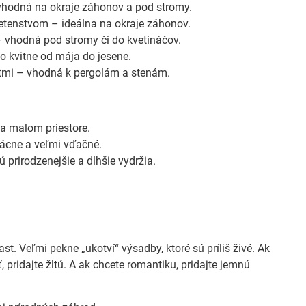
vhodná na okraje záhonov a pod stromy.
tenstvom – ideálna na okraje záhonov.
 vhodná pod stromy či do kvetináčov.
 kvitne od mája do jesene.
tmi – vhodná k pergolám a stenám.
na malom priestore.
rvácne a veľmi vďačné.
 prirodzenejšie a dlhšie vydržia.
t. Veľmi pekne „ukotví“ výsadby, ktoré sú príliš živé. Ak
pridajte žltú. A ak chcete romantiku, pridajte jemnú