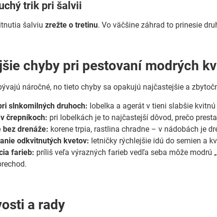
chý trik pri šalvii
itnutia šalviu
zrežte o tretinu
. Vo väčšine záhrad to prinesie dr
jšie chyby pri pestovaní modrých k
ývajú náročné, no tieto chyby sa opakujú najčastejšie a zbytoč
pri slnkomilných druhoch:
lobelka a agerát v tieni slabšie kvitnú 
v črepníkoch:
pri lobelkách je to najčastejší dôvod, prečo prest
 bez drenáže:
korene trpia, rastlina chradne – v nádobách je d
anie odkvitnutých kvetov:
letničky rýchlejšie idú do semien a kv
ia farieb:
príliš veľa výrazných farieb vedľa seba môže modrú „
prechod.
osti a rady