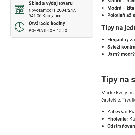
Modrá + biel
Sklad a výdaj tovaru
Modrá + žltá
Novozámocká 2004/24A
Polotieň až 
941 06 Komjatice
Otváracie hodiny
Tipy na je
PO- PIA 8:00 – 15:30
Elegantný z
Svieži kontra
Jarný modrý
Tipy na s
Modré kvety čas
častejšie. Trval
Zálievka:
Pra
Hnojenie:
Kaž
Odstraňovani