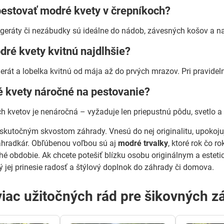
estovať modré kvety v črepníkoch?
ageráty či nezábudky sú ideálne do nádob, závesných košov a na 
dré kvety kvitnú najdlhšie?
gerát a lobelka kvitnú od mája až do prvých mrazov. Pri pravidel
é kvety náročné na pestovanie?
 kvetov je nenáročná – vyžaduje len priepustnú pôdu, svetlo a 
skutočným skvostom záhrady. Vnesú do nej originalitu, upokoj
áhradkár. Obľúbenou voľbou sú aj
modré trvalky
, ktoré rok čo 
hé obdobie. Ak chcete potešiť blízku osobu originálnym a est
rý jej prinesie radosť a štýlový doplnok do záhrady či domova.
viac užitočných rád pre šikovných z