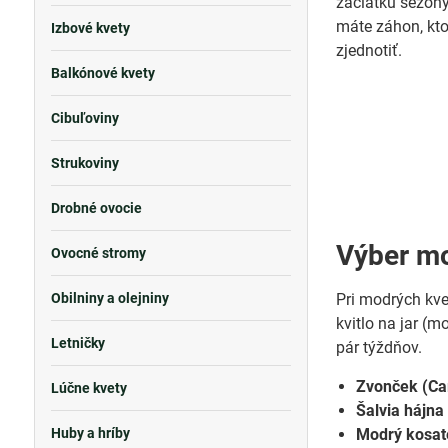
začiatku sezóny
máte záhon, ktor
Izbové kvety
zjednotiť.
Balkónové kvety
Cibuľoviny
Strukoviny
Drobné ovocie
Výber mo
Ovocné stromy
Obilniny a olejniny
Pri modrých kve
kvitlo na jar (m
Letničky
pár týždňov.
Zvonček (Ca
Lúčne kvety
Šalvia hájna 
Huby a hríby
Modrý kosate