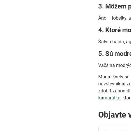
3. Môžem p
Áno – lobelky, 
4. Ktoré mo
Šalvia hájna, a
5. Sú modr
Väčšina modrých
Modré kvety sú 
návštevník aj z
zdobiť záhon dl
kamarátku
, kto
Objavte 