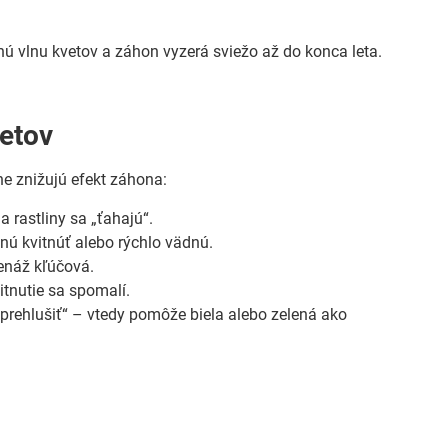
uhú vlnu kvetov a záhon vyzerá sviežo až do konca leta.
vetov
ne znižujú efekt záhona:
a rastliny sa „ťahajú“.
anú kvitnúť alebo rýchlo vädnú.
renáž kľúčová.
itnutie sa spomalí.
prehlušiť“ – vtedy pomôže biela alebo zelená ako