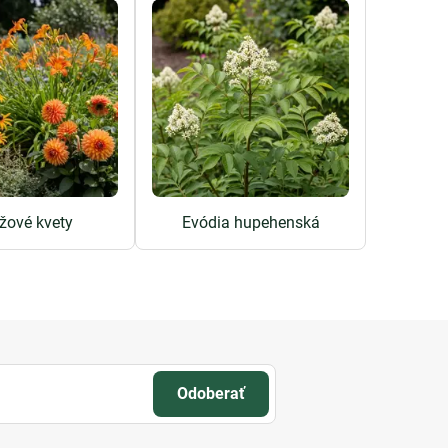
žové kvety
Evódia hupehenská
Odoberať