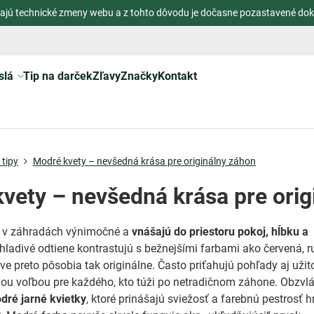
ajú technické zmeny webu a z tohto dôvodu je dočasne pozastavené dok
slá
Tip na darček
Zľavy
Značky
Kontakt
tipy
Modré kvety – nevšedná krása pre originálny záhon
vety – nevšedná krása pre orig
 v záhradách výnimočné a
vnášajú do priestoru pokoj, hĺbku a
 chladivé odtiene kontrastujú s bežnejšími farbami ako červená, 
áve preto pôsobia tak originálne. Často priťahujú pohľady aj uži
ou voľbou pre každého, kto túži po netradičnom záhone. Obzvl
dré jarné kvietky
, ktoré prinášajú sviežosť a farebnú pestrosť 