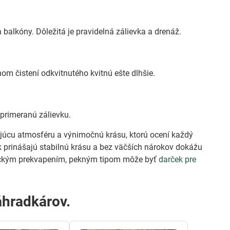
balkóny. Dôležitá je pravidelná zálievka a drenáž.
nom čistení odkvitnutého kvitnú ešte dlhšie.
primeranú zálievku.
ujúcu atmosféru a výnimočnú krásu, ktorú ocení každý
rok prinášajú stabilnú krásu a bez väčších nárokov dokážu
etickým prekvapením, pekným tipom môže byť
darček pre
áhradkárov.