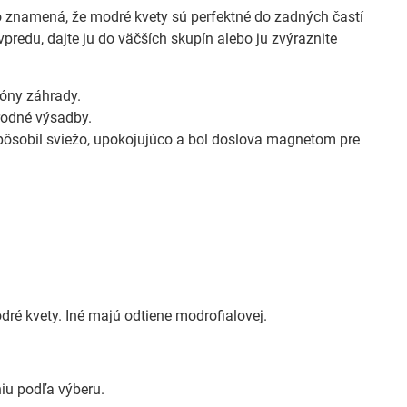
to znamená, že modré kvety sú perfektné do zadných častí
predu, dajte ju do väčších skupín alebo ju zvýraznite
zóny záhrady.
rodné výsadby.
pôsobil sviežo, upokojujúco a bol doslova magnetom pre
ré kvety. Iné majú odtiene modrofialovej.
niu podľa výberu.