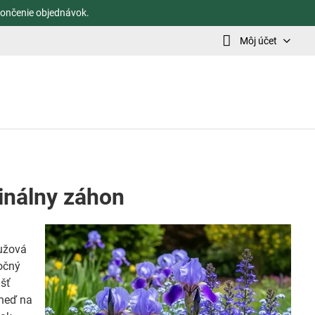
ončenie objednávok.
Môj účet
inálny záhon
ružová
točný
ášť
hneď na