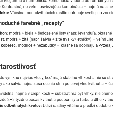
a:
Elegantná a harmonická kombinácia vhodná do formálnych aj
:
Kontrastná, no veľmi osviežujúca kombinácia – najmä na slne
slnko:
Väčšina modrokvitnúcich rastlín obľubuje svetlo, no znesie
dnoduché farebné „recepty“
áhon:
modrá + biela + šedozelené listy (napr. levanduľa, okrasné 
st:
modrá + žltá (napr. šalvia + žlté trvalky/letničky) – veľmi „let
 koberec:
modrice + nezábudky – krásne sa dopĺňajú a vyzerajú p
tarostlivosť
to vyniknú najviac vtedy, keď majú stabilnú vlhkosť a nie sú s
ky ako šalvia hájna zasa ocenia strih po prvej vlne kvitnutia – 
videlná, najmä v črepníkoch – substrát má byť vlhký, nie premo
dé 2–3 týždne počas kvitnutia podporí sýtu farbu a dlhé kvitnu
e odkvitnutých kvetov:
Udrží rastliny vitálne a predĺži obdobie k