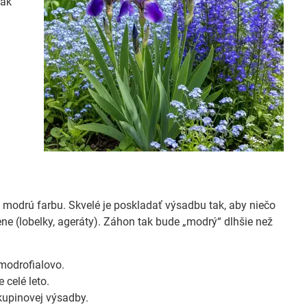
 ak
 modrú farbu. Skvelé je poskladať výsadbu tak, aby niečo
sene (lobelky, ageráty). Záhon tak bude „modrý“ dlhšie než
modrofialovo.
 celé leto.
kupinovej výsadby.