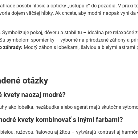
áhrade pôsobí hlbšie a opticky „ustupuje“ do pozadia. V praxi 
voria dojem väčšej hĺbky. Ak chcete, aby modrá naopak vynikla v
:
Symbolizuje pokoj, dôveru a stabilitu – ideálna pre relaxačné 
Sú symbolom spomienky – výborné na prirodzené záhony a prí
o záhrady:
Modrý záhon s lobelkami, šalviou a bielymi astrami 
adené otázky
é kvety naozaj modré?
ruhy ako lobelka, nezábudka alebo agerát majú skutočne sýtomod
 modré kvety kombinovať s inými farbami?
bielou, ružovou, fialovou aj žltou – vytvárajú kontrast aj harmó