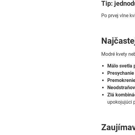
Tip: jednodu
Po prvej vlne kv
Najčaste
Modré kvety neb
Málo svetla 
Presychanie 
Premokrenie
Neodstraňov
Zlá kombinác
upokojujúci 
Zaujímav