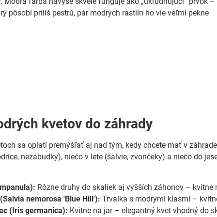
. Modrá farba navyše skvele funguje ako „ukľudňujúci“ prvok –
ý pôsobí príliš pestrú, pár modrých rastlín ho vie veľmi pekne
drých kvetov do záhrady
toch sa oplatí premýšľať aj nad tým, kedy chcete mať v záhrade
odrice, nezábudky), niečo v lete (šalvie, zvončeky) a niečo do je
mpanula):
Rôzne druhy do skaliek aj vyšších záhonov – kvitne 
(Salvia nemorosa 'Blue Hill'):
Trvalka s modrými klasmi – kvitne
c (Iris germanica):
Kvitne na jar – elegantný kvet vhodný do s