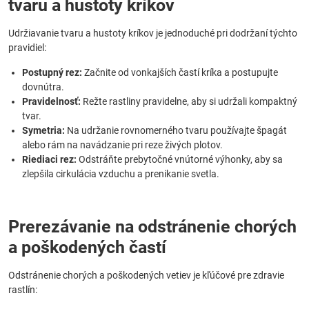
tvaru a hustoty kríkov
Udržiavanie tvaru a hustoty kríkov je jednoduché pri dodržaní týchto
pravidiel:
Postupný rez:
Začnite od vonkajších častí kríka a postupujte
dovnútra.
Pravidelnosť:
Režte rastliny pravidelne, aby si udržali kompaktný
tvar.
Symetria:
Na udržanie rovnomerného tvaru používajte špagát
alebo rám na navádzanie pri reze živých plotov.
Riediaci rez:
Odstráňte prebytočné vnútorné výhonky, aby sa
zlepšila cirkulácia vzduchu a prenikanie svetla.
Prerezávanie na odstránenie chorých
a poškodených častí
Odstránenie chorých a poškodených vetiev je kľúčové pre zdravie
rastlín: