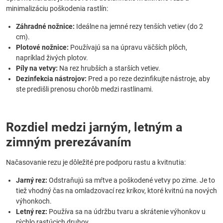
minimalizáciu poškodenia rastlín:
Záhradné nožnice:
Ideálne na jemné rezy tenších vetiev (do 2
cm).
Plotové nožnice:
Používajú sa na úpravu väčších plôch,
napríklad živých plotov.
Píly na vetvy:
Na rez hrubších a starších vetiev.
Dezinfekcia nástrojov:
Pred a po reze dezinfikujte nástroje, aby
ste predišli prenosu chorôb medzi rastlinami.
Rozdiel medzi jarným, letným a
zimným prerezávaním
Načasovanie rezu je dôležité pre podporu rastu a kvitnutia:
Jarný rez:
Odstraňujú sa mŕtve a poškodené vetvy po zime. Je to
tiež vhodný čas na omladzovací rez kríkov, ktoré kvitnú na nových
výhonkoch.
Letný rez:
Používa sa na údržbu tvaru a skrátenie výhonkov u
rýchlo rastúcich druhov.