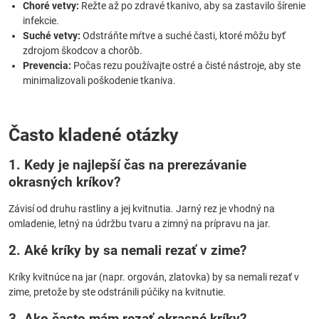
Choré vetvy:
Režte až po zdravé tkanivo, aby sa zastavilo šírenie
infekcie.
Suché vetvy:
Odstráňte mŕtve a suché časti, ktoré môžu byť
zdrojom škodcov a chorôb.
Prevencia:
Počas rezu používajte ostré a čisté nástroje, aby ste
minimalizovali poškodenie tkaniva.
Často kladené otázky
1. Kedy je najlepší čas na prerezávanie
okrasných kríkov?
Závisí od druhu rastliny a jej kvitnutia. Jarný rez je vhodný na
omladenie, letný na údržbu tvaru a zimný na prípravu na jar.
2. Aké kríky by sa nemali rezať v zime?
Kríky kvitnúce na jar (napr. orgován, zlatovka) by sa nemali rezať v
zime, pretože by ste odstránili púčiky na kvitnutie.
3. Ako často mám rezať okrasné kríky?