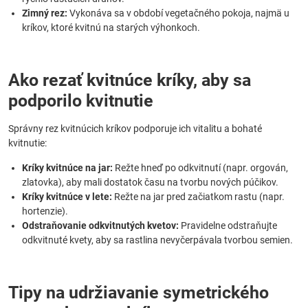
Zimný rez:
Vykonáva sa v období vegetačného pokoja, najmä u
kríkov, ktoré kvitnú na starých výhonkoch.
Ako rezať kvitnúce kríky, aby sa
podporilo kvitnutie
Správny rez kvitnúcich kríkov podporuje ich vitalitu a bohaté
kvitnutie:
Kríky kvitnúce na jar:
Režte hneď po odkvitnutí (napr. orgován,
zlatovka), aby mali dostatok času na tvorbu nových púčikov.
Kríky kvitnúce v lete:
Režte na jar pred začiatkom rastu (napr.
hortenzie).
Odstraňovanie odkvitnutých kvetov:
Pravidelne odstraňujte
odkvitnuté kvety, aby sa rastlina nevyčerpávala tvorbou semien.
Tipy na udržiavanie symetrického