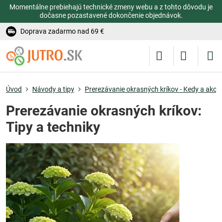
Momentálne prebiehajú technické zmeny webu a z tohto dôvodu je
dočasne pozastavené dokončenie objednávok.
Doprava zadarmo nad 69 €
Úvod
Návody a tipy
Prerezávanie okrasných kríkov - Kedy a ako r
Prerezávanie okrasných kríkov:
Tipy a techniky