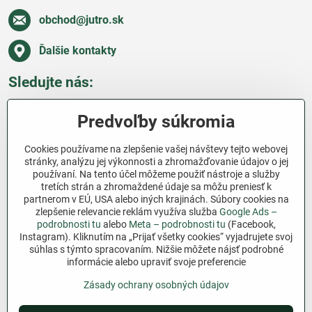
obchod​@jutro​.sk
Ďalšie kontakty
Sledujte nás:
Facebook
Pinterest
Instagram
Blog
Predvoľby súkromia
Všetko o nákupe
Cookies používame na zlepšenie vašej návštevy tejto webovej
stránky, analýzu jej výkonnosti a zhromažďovanie údajov o jej
používaní. Na tento účel môžeme použiť nástroje a služby
Ďakujeme za podporu
tretích strán a zhromaždené údaje sa môžu preniesť k
partnerom v EÚ, USA alebo iných krajinách. Súbory cookies na
Sme slovenský e-shop bez dotácií​. Fungujeme len
zlepšenie relevancie reklám využíva služba
Google Ads –
vďaka vám – ľuďom, ktorí veria v poctivú prácu a
podrobnosti tu
alebo
Meta – podrobnosti tu
(Facebook,
lásku k pôde​. Každý nákup na Jutro​.sk nám pomáha
Instagram). Kliknutím na „Prijať všetky cookies“ vyjadrujete svoj
súhlas s týmto spracovaním. Nižšie môžete nájsť podrobné
pokračovať v tom, čo má zmysel – pomáhať
informácie alebo upraviť svoje preferencie
záhradkárom zadarmo a srdcom​.
Zásady ochrany osobných údajov
©
2026
Copyright