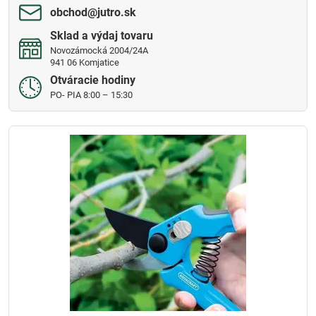
obchod​@jutro​.sk
Sklad a výdaj tovaru
Novozámocká 2004/24A
941 06 Komjatice
Otváracie hodiny
PO- PIA 8:00 – 15:30