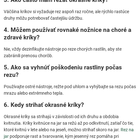
Väčšina kríkov si vyžaduje rez aspoň raz ročne, ale rýchlo rastúce
druhy môžu potrebovať častejšiu údržbu.
4. Môžem používať rovnaké nožnice na choré a
zdravé kríky?
Nie, vždy dezinfikujte nástroje po reze chorých rastlín, aby ste
zabránili prenosu chorôb.
5. Ako sa vyhnúť poškodeniu rastliny počas
rezu?
Používajte ostré nástroje, režte pod uhlom a vyhýbajte sa rezu počas
mrazu alebo extrémneho tepla.
6. Kedy strihať okrasné kríky?
Okrasné kríky sa strihajú v závislosti od ich druhu a obdobia
kvitnutia. Kríky kvitnúce na jar sa režú až po odkvitnutí, zatiaľ čo tie,
ktoré kvitnú v lete alebo na jeseň, možno strihať skoro na jar.
Rez na
jar
podporuje rast a tvarovanie, kým jesenný rez pomáha pri