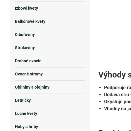
Izbové kvety
Balkónové kvety
Cibuľoviny
Strukoviny
Drobné ovocie
Výhody 
Ovocné stromy
Obilniny a olejniny
Podporuje ra
Dodáva síru
Letničky
Okysľuje pô
Vhodný na ja
Lúčne kvety
Huby a hríby