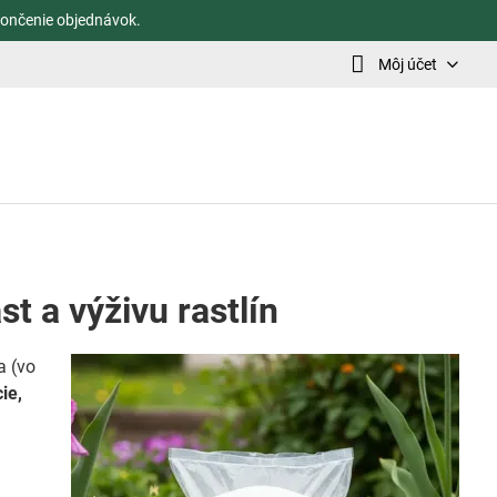
ončenie objednávok.
Môj účet
t a výživu rastlín
a (vo
ie,