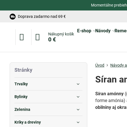
Momentálne prebieh
Doprava zadarmo nad 69 €
E-shop
Návody
Reme
Nákupný košík
0 €
Úvod
Návody a 
Stránky
Síran a
Trvalky
Síran amónny
(
Bylinky
forme amónia) a
obilniny aj okra
Zelenina
Kríky a dreviny