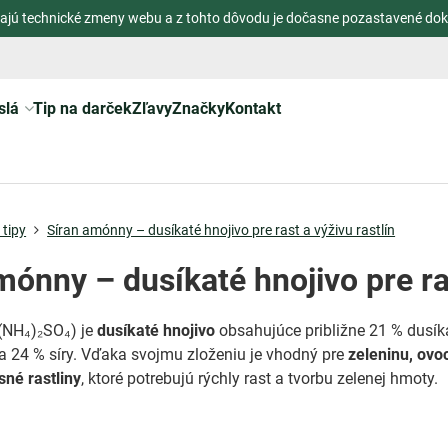
ajú technické zmeny webu a z tohto dôvodu je dočasne pozastavené dok
slá
Tip na darček
Zľavy
Značky
Kontakt
tipy
Síran amónny – dusíkaté hnojivo pre rast a výživu rastlín
mónny – dusíkaté hnojivo pre ras
(NH₄)₂SO₄) je
dusíkaté hnojivo
obsahujúce približne 21 % dusík
 24 % síry. Vďaka svojmu zloženiu je vhodný pre
zeleninu, ovoc
sné rastliny
, ktoré potrebujú rýchly rast a tvorbu zelenej hmoty.