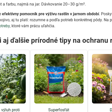
st a farbu, najmä na jar. Dávkovanie 20–30 g/m².
e
efektívny pomocník pre výživu rastlín v jarnom období
. Posky
ojivo, aj tu platí: rozumne a podľa potrieb konkrétnej pôdy. Na
otreby
, ktoré vám prácu uľahčia.
i aj ďalšie prírodné tipy na ochranu 
 výluh proti
Superfosfát
D