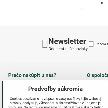
mol
Newsletter
Chcem sa
Odoberať naše novinky:
Prečo nakúpiť u nás?
O spoloč
Takmer 100 % spokojných
Slove
Predvoľby súkromia
zákazníkov
obcho
Cookies používame na zlepšenie vašej návštevy tejto webovej
Nízka cena produktov - ušetríte
stránky, analýzu jej výkonnosti a zhromažďovanie údajov o jej
používaní. Na tento účel môžeme použiť nástroje a služby tretích