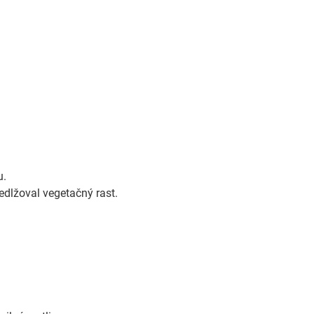
u.
edlžoval vegetačný rast.