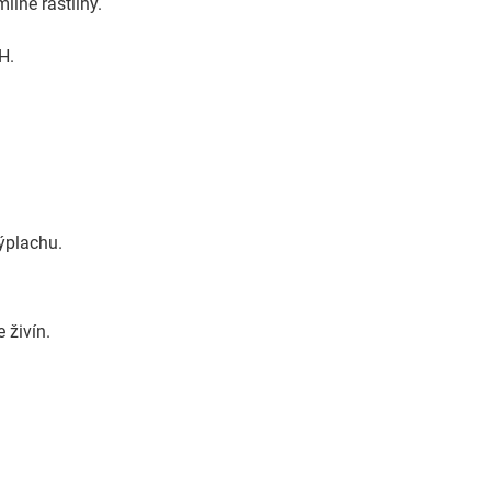
lné rastliny.
H.
ýplachu.
 živín.