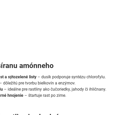
síranu amónneho
st a sýtozelené listy
– dusík podporuje syntézu chlorofylu.
– dôležitú pre tvorbu bielkovín a enzýmov.
du
– ideálne pre rastliny ako čučoriedky, jahody či ihličnany.
rné hnojenie
– štartuje rast po zime.