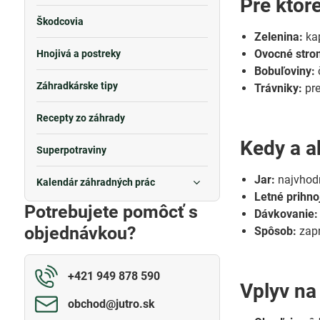
Pre ktoré
Škodcovia
Zelenina:
kap
Ovocné stro
Hnojivá a postreky
Bobuľoviny:
Záhradkárske tipy
Trávniky:
pre
Recepty zo záhrady
Kedy a a
Superpotraviny
Jar:
najvhodn
Kalendár záhradných prác
Letné prihno
Potrebujete pomôcť s
Dávkovanie:
objednávkou?
Spôsob:
zapr
+421 949 878 590
Vplyv na
obchod​@jutro​.sk