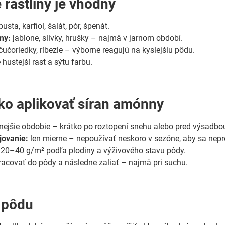
 rastliny je vhodný
usta, karfiol, šalát, pór, špenát.
my:
jablone, slivky, hrušky – najmä v jarnom období.
čučoriedky, ríbezle – výborne reagujú na kyslejšiu pôdu.
 hustejší rast a sýtu farbu.
ko aplikovať síran amónny
ejšie obdobie – krátko po roztopení snehu alebo pred výsadbo
jovanie:
len mierne – nepoužívať neskoro v sezóne, aby sa nepr
20–40 g/m² podľa plodiny a výživového stavu pôdy.
acovať do pôdy a následne zaliať – najmä pri suchu.
 pôdu