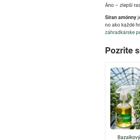
Áno – zlepší ra
Síran amónny
j
no ako každé hn
záhradkárske p
Pozrite s
Bazalkový