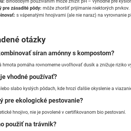
du:
dlhodobým používaním môže znížiť pH – výhodné pre kyslomi
ý pre zásadité pôdy:
môže zhoršiť prijímanie niektorých prvkov.
inovať:
s vápenatými hnojivami (ale nie naraz) na vyrovnanie p
adené otázky
ombinovať síran amónny s kompostom?
á hmota pomáha rovnomerne uvoľňovať dusík a znižuje riziko v
 je vhodné používať?
lebo slabo kyslých pôdach, kde hrozí ďalšie okyslenie a viazanie
ý pre ekologické pestovanie?
etické hnojivo, nie je povolené v certifikovanom bio pestovaní.
 použiť na trávnik?