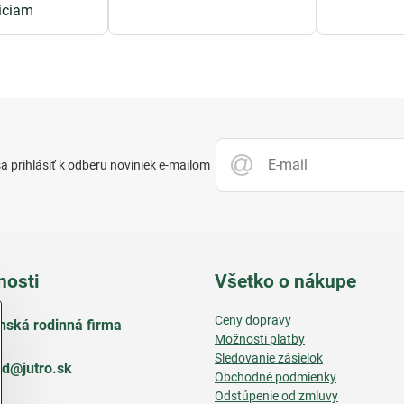
iciam
 prihlásiť k odberu noviniek e-mailom
nosti
Všetko o nákupe
Ceny dopravy
nská rodinná firma
Možnosti platby
Sledovanie zásielok
d​@jutro​.sk
Obchodné podmienky
Odstúpenie od zmluvy