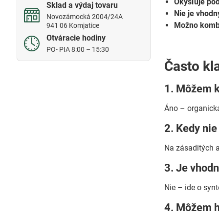
Okysľuje pô
Sklad a výdaj tovaru
Nie je vhodn
Novozámocká 2004/24A
Možno komb
941 06 Komjatice
Otváracie hodiny
PO- PIA 8:00 – 15:30
Často kl
1. Môžem k
Áno – organick
2. Kedy nie
Na zásaditých a
3. Je vhodn
Nie – ide o synt
4. Môžem ho