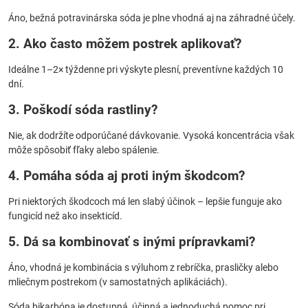
Áno, bežná potravinárska sóda je plne vhodná aj na záhradné účely.
2. Ako často môžem postrek aplikovať?
Ideálne 1–2× týždenne pri výskyte plesní, preventívne každých 10
dní.
3. Poškodí sóda rastliny?
Nie, ak dodržíte odporúčané dávkovanie. Vysoká koncentrácia však
môže spôsobiť fľaky alebo spálenie.
4. Pomáha sóda aj proti iným škodcom?
Pri niektorých škodcoch má len slabý účinok – lepšie funguje ako
fungicíd než ako insekticíd.
5. Dá sa kombinovať s inými prípravkami?
Áno, vhodná je kombinácia s výluhom z rebríčka, prasličky alebo
mliečnym postrekom (v samostatných aplikáciách).
Sóda bikarbóna je dostupná, účinná a jednoduchá pomoc pri