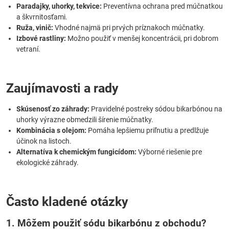
Paradajky, uhorky, tekvice:
Preventívna ochrana pred múčnatkou
a škvrnitosťami.
Ruža, vinič:
Vhodné najmä pri prvých príznakoch múčnatky.
Izbové rastliny:
Možno použiť v menšej koncentrácii, pri dobrom
vetraní.
Zaujímavosti a rady
Skúsenosť zo záhrady:
Pravidelné postreky sódou bikarbónou na
uhorky výrazne obmedzili šírenie múčnatky.
Kombinácia s olejom:
Pomáha lepšiemu priľnutiu a predlžuje
účinok na listoch.
Alternatíva k chemickým fungicídom:
Výborné riešenie pre
ekologické záhrady.
Často kladené otázky
1. Môžem použiť sódu bikarbónu z obchodu?