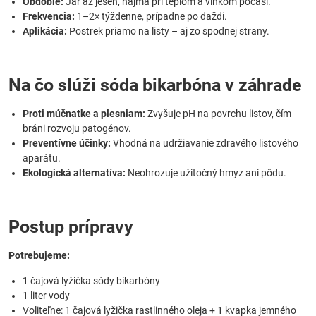
Obdobie:
Jar až jeseň, najmä pri teplom a vlhkom počasí.
Frekvencia:
1–2× týždenne, prípadne po daždi.
Aplikácia:
Postrek priamo na listy – aj zo spodnej strany.
Na čo slúži sóda bikarbóna v záhrade
Proti múčnatke a plesniam:
Zvyšuje pH na povrchu listov, čím
bráni rozvoju patogénov.
Preventívne účinky:
Vhodná na udržiavanie zdravého listového
aparátu.
Ekologická alternatíva:
Neohrozuje užitočný hmyz ani pôdu.
Postup prípravy
Potrebujeme:
1 čajová lyžička sódy bikarbóny
1 liter vody
Voliteľne: 1 čajová lyžička rastlinného oleja + 1 kvapka jemného