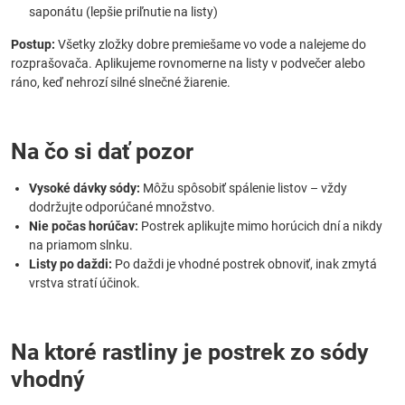
saponátu (lepšie priľnutie na listy)
Postup:
Všetky zložky dobre premiešame vo vode a nalejeme do
rozprašovača. Aplikujeme rovnomerne na listy v podvečer alebo
ráno, keď nehrozí silné slnečné žiarenie.
Na čo si dať pozor
Vysoké dávky sódy:
Môžu spôsobiť spálenie listov – vždy
dodržujte odporúčané množstvo.
Nie počas horúčav:
Postrek aplikujte mimo horúcich dní a nikdy
na priamom slnku.
Listy po daždi:
Po daždi je vhodné postrek obnoviť, inak zmytá
vrstva stratí účinok.
Na ktoré rastliny je postrek zo sódy
vhodný