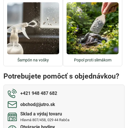
Šampón na vošky
Popol proti slimákom
Potrebujete pomôcť s objednávkou?
+421 948 487 682
obchod​@jutro​.sk
Sklad a výdaj tovaru
Hlavná 807/458, 029 44 Rabča
Otváracie hodiny