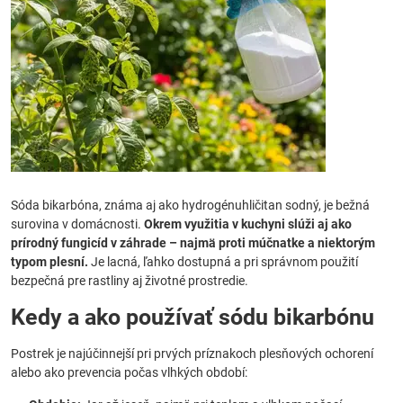
Sóda bikarbóna, známa aj ako hydrogénuhličitan sodný, je bežná
surovina v domácnosti.
Okrem využitia v kuchyni slúži aj ako
prírodný fungicíd v záhrade – najmä proti múčnatke a niektorým
typom plesní.
Je lacná, ľahko dostupná a pri správnom použití
bezpečná pre rastliny aj životné prostredie.
Kedy a ako používať sódu bikarbónu
Postrek je najúčinnejší pri prvých príznakoch plesňových ochorení
alebo ako prevencia počas vlhkých období: