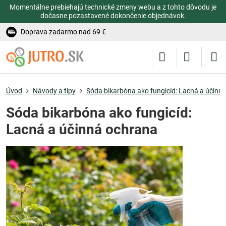
Momentálne prebiehajú technické zmeny webu a z tohto dôvodu je
dočasne pozastavené dokončenie objednávok.
Doprava zadarmo nad 69 €
Úvod
Návody a tipy
Sóda bikarbóna ako fungicíd: Lacná a účinn
Sóda bikarbóna ako fungicíd:
Lacná a účinná ochrana