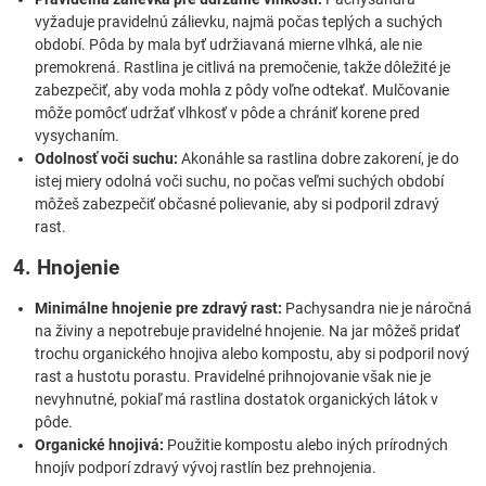
vyžaduje pravidelnú zálievku, najmä počas teplých a suchých
období. Pôda by mala byť udržiavaná mierne vlhká, ale nie
premokrená. Rastlina je citlivá na premočenie, takže dôležité je
zabezpečiť, aby voda mohla z pôdy voľne odtekať. Mulčovanie
môže pomôcť udržať vlhkosť v pôde a chrániť korene pred
vysychaním.
Odolnosť voči suchu:
Akonáhle sa rastlina dobre zakorení, je do
istej miery odolná voči suchu, no počas veľmi suchých období
môžeš zabezpečiť občasné polievanie, aby si podporil zdravý
rast.
4. Hnojenie
Minimálne hnojenie pre zdravý rast:
Pachysandra nie je náročná
na živiny a nepotrebuje pravidelné hnojenie. Na jar môžeš pridať
trochu organického hnojiva alebo kompostu, aby si podporil nový
rast a hustotu porastu. Pravidelné prihnojovanie však nie je
nevyhnutné, pokiaľ má rastlina dostatok organických látok v
pôde.
Organické hnojivá:
Použitie kompostu alebo iných prírodných
hnojív podporí zdravý vývoj rastlín bez prehnojenia.