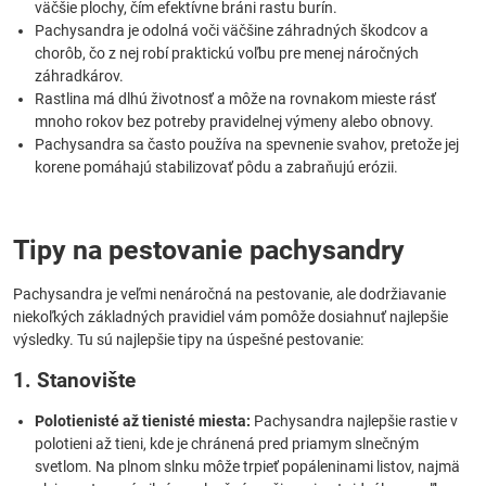
väčšie plochy, čím efektívne bráni rastu burín.
Pachysandra je odolná voči väčšine záhradných škodcov a
chorôb, čo z nej robí praktickú voľbu pre menej náročných
záhradkárov.
Rastlina má dlhú životnosť a môže na rovnakom mieste rásť
mnoho rokov bez potreby pravidelnej výmeny alebo obnovy.
Pachysandra sa často používa na spevnenie svahov, pretože jej
korene pomáhajú stabilizovať pôdu a zabraňujú erózii.
Tipy na pestovanie pachysandry
Pachysandra je veľmi nenáročná na pestovanie, ale dodržiavanie
niekoľkých základných pravidiel vám pomôže dosiahnuť najlepšie
výsledky. Tu sú najlepšie tipy na úspešné pestovanie:
1. Stanovište
Polotienisté až tienisté miesta:
Pachysandra najlepšie rastie v
polotieni až tieni, kde je chránená pred priamym slnečným
svetlom. Na plnom slnku môže trpieť popáleninami listov, najmä