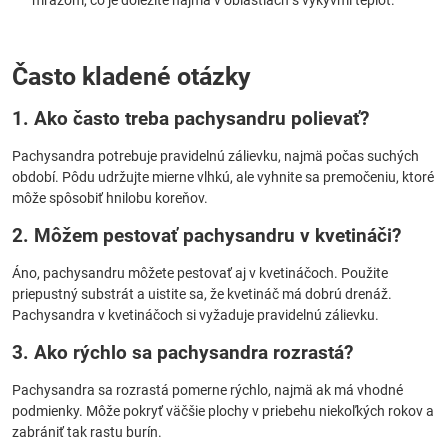
mrazom, čo je dôležité najmä v oblastiach s výkyvmi teplôt.
Často kladené otázky
1. Ako často treba pachysandru polievať?
Pachysandra potrebuje pravidelnú zálievku, najmä počas suchých
období. Pôdu udržujte mierne vlhkú, ale vyhnite sa premočeniu, ktoré
môže spôsobiť hnilobu koreňov.
2. Môžem pestovať pachysandru v kvetináči?
Áno, pachysandru môžete pestovať aj v kvetináčoch. Použite
priepustný substrát a uistite sa, že kvetináč má dobrú drenáž.
Pachysandra v kvetináčoch si vyžaduje pravidelnú zálievku.
3. Ako rýchlo sa pachysandra rozrastá?
Pachysandra sa rozrastá pomerne rýchlo, najmä ak má vhodné
podmienky. Môže pokryť väčšie plochy v priebehu niekoľkých rokov a
zabrániť tak rastu burín.