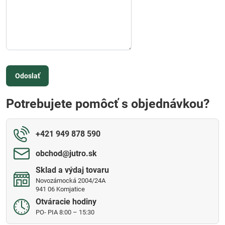
Odoslať
Potrebujete pomôcť s objednávkou?
+421 949 878 590
obchod​@jutro​.sk
Sklad a výdaj tovaru
Novozámocká 2004/24A
941 06 Komjatice
Otváracie hodiny
PO- PIA 8:00 – 15:30