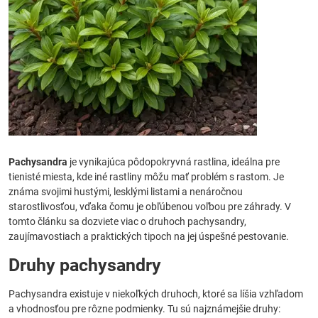
Pachysandra
je vynikajúca pôdopokryvná rastlina, ideálna pre
tienisté miesta, kde iné rastliny môžu mať problém s rastom. Je
známa svojimi hustými, lesklými listami a nenáročnou
starostlivosťou, vďaka čomu je obľúbenou voľbou pre záhrady. V
tomto článku sa dozviete viac o druhoch pachysandry,
zaujímavostiach a praktických tipoch na jej úspešné pestovanie.
Druhy pachysandry
Pachysandra existuje v niekoľkých druhoch, ktoré sa líšia vzhľadom
a vhodnosťou pre rôzne podmienky. Tu sú najznámejšie druhy: