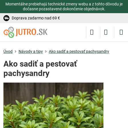
Momentálne prebiehajú technické zmeny webu a z tohto dôvodu je
dočasne pozastavené dokončenie objednávok.
Doprava zadarmo nad 69 €
Úvod
Návody a tipy
Ako sadiť a pestovať pachysandry
Ako sadiť a pestovať
pachysandry