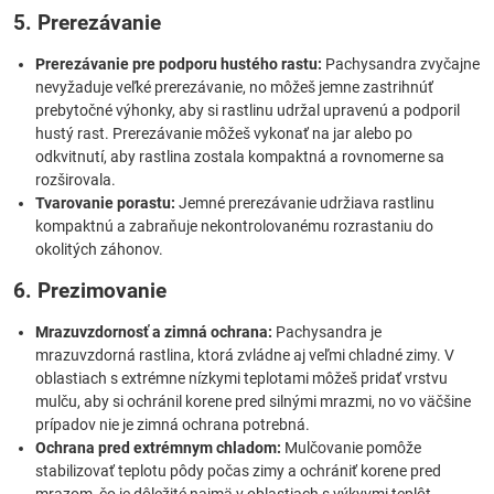
5. Prerezávanie
Prerezávanie pre podporu hustého rastu:
Pachysandra zvyčajne
nevyžaduje veľké prerezávanie, no môžeš jemne zastrihnúť
prebytočné výhonky, aby si rastlinu udržal upravenú a podporil
hustý rast. Prerezávanie môžeš vykonať na jar alebo po
odkvitnutí, aby rastlina zostala kompaktná a rovnomerne sa
rozširovala.
Tvarovanie porastu:
Jemné prerezávanie udržiava rastlinu
kompaktnú a zabraňuje nekontrolovanému rozrastaniu do
okolitých záhonov.
6. Prezimovanie
Mrazuvzdornosť a zimná ochrana:
Pachysandra je
mrazuvzdorná rastlina, ktorá zvládne aj veľmi chladné zimy. V
oblastiach s extrémne nízkymi teplotami môžeš pridať vrstvu
mulču, aby si ochránil korene pred silnými mrazmi, no vo väčšine
prípadov nie je zimná ochrana potrebná.
Ochrana pred extrémnym chladom:
Mulčovanie pomôže
stabilizovať teplotu pôdy počas zimy a ochrániť korene pred