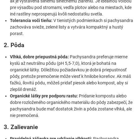
ak je vystavená silnému slnečnému žiareniu. Je ideálnou voľbou
pre výsadbu pod stromami, vedľa plotov alebo na miestach, kde
iné rastliny neprosperujú kvôli nedostatku svetla.
Tolerancia voči tieňu:
V tienistých podmienkach si pachysandra
zachováva svieže, zelené listy a vytvára kompaktný a hustý
porast.
2. Pôda
Vlhká, dobre priepustná pôda:
Pachysandra preferuje mierne
kyslú až neutrálnu pôdu (pH 5,5-7,0), ktorá je bohatá na
organické látky. Dôležitou požiadavkou je dobrá priepustnosť
pôdy, pretože premočenie môže viesť k hnilobe koreňov. Ak máš
ťažkú, ílovitú pôdu, môžeš pridať piesok alebo kompost, aby si
zlepšil drenáž.
Organické látky pre podporu rastu:
Pridanie kompostu alebo
dobre rozloženého organického materiálu do pôdy zabezpečí, že
pachysandra bude mať dostatok živín a pôda zostane vlhká, ale
nie premočená.
3. Zalievanie
Pravidelná zálievka pre udržanie vlhkosti:
Pachysandra