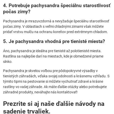
4. Potrebuje pachysandra špeciálnu starostlivosť
počas zimy?
Pachysandra je mrazuvzdorná a nevyžaduje špeciálnu starostlivosť
počas zimy. V oblastiach s veľmi chladnými zimami však môžete
pridať vrstvu mulču na ochranu koreňov pred extrémnym chladom.
5. Je pachysandra vhodná pre tienisté miesta?
Áno, pachysandra je ideálna pre tienisté až polotienisté miesta.
Rastlina sa najlepšie darí na miestach, kde je obmedzené priame
slnko.
Pachysandra je skvelou voľbou pre pôdopokryvné výsadby v
tienistých záhradách, vďaka svojej odolnosti a krásnemu vzhľadu. S
týmito tipmi na pestovanie si môžete vychutnať zdravé a krásne
rastliny vo vašej záhrade. Ak máte ďalšie otázky alebo potrebujete
záhradné produkty, neváhajte nás kontaktovať!
Prezrite si aj naše ďalšie návody na
sadenie trvaliek.