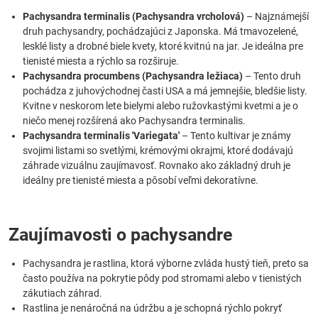
Pachysandra terminalis (Pachysandra vrcholová)
– Najznámejší
druh pachysandry, pochádzajúci z Japonska. Má tmavozelené,
lesklé listy a drobné biele kvety, ktoré kvitnú na jar. Je ideálna pre
tienisté miesta a rýchlo sa rozširuje.
Pachysandra procumbens (Pachysandra ležiaca)
– Tento druh
pochádza z juhovýchodnej časti USA a má jemnejšie, bledšie listy.
Kvitne v neskorom lete bielymi alebo ružovkastými kvetmi a je o
niečo menej rozšírená ako Pachysandra terminalis.
Pachysandra terminalis 'Variegata'
– Tento kultivar je známy
svojimi listami so svetlými, krémovými okrajmi, ktoré dodávajú
záhrade vizuálnu zaujímavosť. Rovnako ako základný druh je
ideálny pre tienisté miesta a pôsobí veľmi dekoratívne.
Zaujímavosti o pachysandre
Pachysandra je rastlina, ktorá výborne zvláda hustý tieň, preto sa
často používa na pokrytie pôdy pod stromami alebo v tienistých
zákutiach záhrad.
Rastlina je nenáročná na údržbu a je schopná rýchlo pokryť