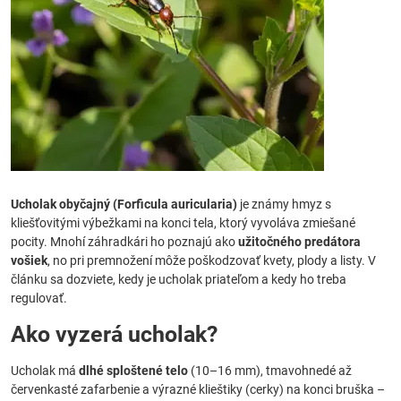
Ucholak obyčajný (Forficula auricularia)
je známy hmyz s
kliešťovitými výbežkami na konci tela, ktorý vyvoláva zmiešané
pocity. Mnohí záhradkári ho poznajú ako
užitočného predátora
vošiek
, no pri premnožení môže poškodzovať kvety, plody a listy. V
článku sa dozviete, kedy je ucholak priateľom a kedy ho treba
regulovať.
Ako vyzerá ucholak?
Ucholak má
dlhé sploštené telo
(10–16 mm), tmavohnedé až
červenkasté zafarbenie a výrazné klieštiky (cerky) na konci bruška –