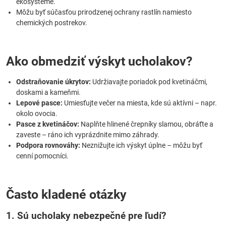
ekosystéme.
Môžu byť súčasťou prirodzenej ochrany rastlín namiesto
chemických postrekov.
Ako obmedziť výskyt ucholakov?
Odstraňovanie úkrytov:
Udržiavajte poriadok pod kvetináčmi,
doskami a kameňmi.
Lepové pasce:
Umiesťujte večer na miesta, kde sú aktívni – napr.
okolo ovocia.
Pasce z kvetináčov:
Naplňte hlinené črepníky slamou, obráťte a
zaveste – ráno ich vyprázdnite mimo záhrady.
Podpora rovnováhy:
Neznižujte ich výskyt úplne – môžu byť
cenní pomocníci.
Často kladené otázky
1. Sú ucholaky nebezpečné pre ľudí?