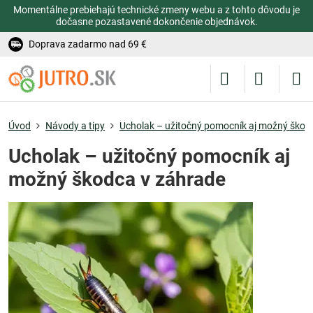
Momentálne prebiehajú technické zmeny webu a z tohto dôvodu je
dočasne pozastavené dokončenie objednávok.
Doprava zadarmo nad 69 €
Úvod
Návody a tipy
Ucholak – užitočný pomocník aj možný škod
Ucholak – užitočný pomocník aj
možný škodca v záhrade