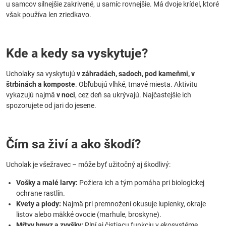
u samcov silnejšie zakrivené, u samíc rovnejšie. Má dvoje krídel, ktoré
však používa len zriedkavo.
Kde a kedy sa vyskytuje?
Ucholaky sa vyskytujú
v záhradách, sadoch, pod kameňmi, v
štrbinách a komposte
. Obľubujú vlhké, tmavé miesta. Aktivitu
vykazujú najmä
v noci
, cez deň sa ukrývajú. Najčastejšie ich
spozorujete od jari do jesene.
Čím sa živí a ako škodí?
Ucholak je všežravec – môže byť užitočný aj škodlivý:
Vošky a malé larvy:
Požiera ich a tým pomáha pri biologickej
ochrane rastlín.
Kvety a plody:
Najmä pri premnožení okusuje lupienky, okraje
listov alebo mäkké ovocie (marhule, broskyne).
Mŕtvy hmyz a zvyšky:
Plní aj čistiacu funkciu v ekosystéme.