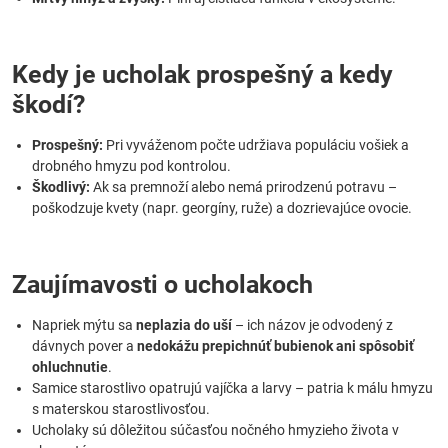
Kedy je ucholak prospešný a kedy
škodí?
Prospešný:
Pri vyváženom počte udržiava populáciu vošiek a
drobného hmyzu pod kontrolou.
Škodlivý:
Ak sa premnoží alebo nemá prirodzenú potravu –
poškodzuje kvety (napr. georgíny, ruže) a dozrievajúce ovocie.
Zaujímavosti o ucholakoch
Napriek mýtu sa
neplazia do uší
– ich názov je odvodený z
dávnych pover a
nedokážu prepichnúť bubienok ani spôsobiť
ohluchnutie
.
Samice starostlivo opatrujú vajíčka a larvy – patria k málu hmyzu
s materskou starostlivosťou.
Ucholaky sú dôležitou súčasťou nočného hmyzieho života v