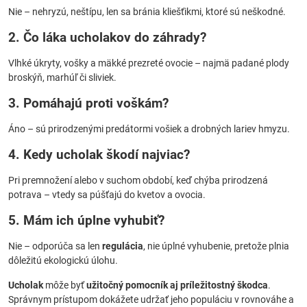
Nie – nehryzú, neštípu, len sa bránia kliešťikmi, ktoré sú neškodné.
2. Čo láka ucholakov do záhrady?
Vlhké úkryty, vošky a mäkké prezreté ovocie – najmä padané plody
broskýň, marhúľ či sliviek.
3. Pomáhajú proti voškám?
Áno – sú prirodzenými predátormi vošiek a drobných lariev hmyzu.
4. Kedy ucholak škodí najviac?
Pri premnožení alebo v suchom období, keď chýba prirodzená
potrava – vtedy sa púšťajú do kvetov a ovocia.
5. Mám ich úplne vyhubiť?
Nie – odporúča sa len
regulácia
, nie úplné vyhubenie, pretože plnia
dôležitú ekologickú úlohu.
Ucholak
môže byť
užitočný pomocník aj príležitostný škodca
.
Správnym prístupom dokážete udržať jeho populáciu v rovnováhe a