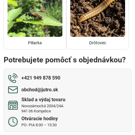
Piliarka
Drôtovec
Potrebujete pomôcť s objednávkou?
+421 949 878 590
obchod​@jutro​.sk
Sklad a výdaj tovaru
Novozámocká 2004/24A
941 06 Komjatice
Otváracie hodiny
PO- PIA 8:00 – 15:30