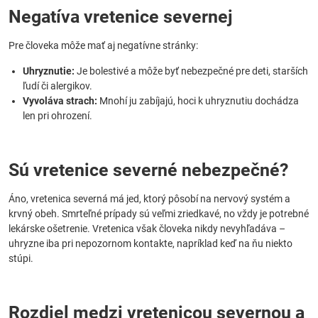
Negatíva vretenice severnej
Pre človeka môže mať aj negatívne stránky:
Uhryznutie:
Je bolestivé a môže byť nebezpečné pre deti, starších
ľudí či alergikov.
Vyvoláva strach:
Mnohí ju zabíjajú, hoci k uhryznutiu dochádza
len pri ohrození.
Sú vretenice severné nebezpečné?
Áno, vretenica severná má jed, ktorý pôsobí na nervový systém a
krvný obeh. Smrteľné prípady sú veľmi zriedkavé, no vždy je potrebné
lekárske ošetrenie. Vretenica však človeka nikdy nevyhľadáva –
uhryzne iba pri nepozornom kontakte, napríklad keď na ňu niekto
stúpi.
Rozdiel medzi vretenicou severnou a