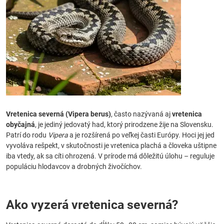
Vretenica severná (Vipera berus)
, často nazývaná aj
vretenica
obyčajná
, je jediný jedovatý had, ktorý prirodzene žije na Slovensku.
Patrí do rodu
Vipera
a je rozšírená po veľkej časti Európy. Hoci jej jed
vyvoláva rešpekt, v skutočnosti je vretenica plachá a človeka uštipne
iba vtedy, ak sa cíti ohrozená. V prírode má dôležitú úlohu – reguluje
populáciu hlodavcov a drobných živočíchov.
Ako vyzerá vretenica severná?