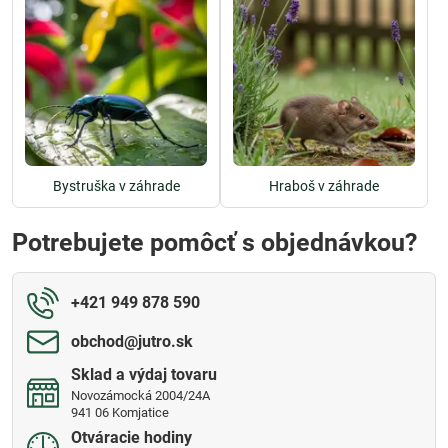
Bystruška v záhrade
Hraboš v záhrade
Potrebujete pomôcť s objednávkou?
+421 949 878 590
obchod​@jutro​.sk
Sklad a výdaj tovaru
Novozámocká 2004/24A
941 06 Komjatice
Otváracie hodiny