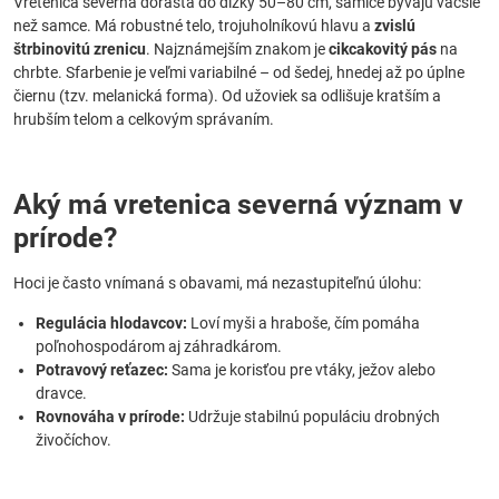
Vretenica severná dorastá do dĺžky 50–80 cm, samice bývajú väčšie
než samce. Má robustné telo, trojuholníkovú hlavu a
zvislú
štrbinovitú zrenicu
. Najznámejším znakom je
cikcakovitý pás
na
chrbte. Sfarbenie je veľmi variabilné – od šedej, hnedej až po úplne
čiernu (tzv. melanická forma). Od užoviek sa odlišuje kratším a
hrubším telom a celkovým správaním.
Aký má vretenica severná význam v
prírode?
Hoci je často vnímaná s obavami, má nezastupiteľnú úlohu:
Regulácia hlodavcov:
Loví myši a hraboše, čím pomáha
poľnohospodárom aj záhradkárom.
Potravový reťazec:
Sama je korisťou pre vtáky, ježov alebo
dravce.
Rovnováha v prírode:
Udržuje stabilnú populáciu drobných
živočíchov.