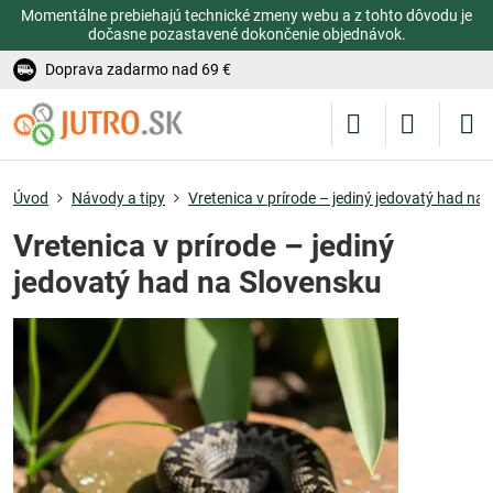
Momentálne prebiehajú technické zmeny webu a z tohto dôvodu je
dočasne pozastavené dokončenie objednávok.
Doprava zadarmo nad 69 €
Úvod
Návody a tipy
Vretenica v prírode – jediný jedovatý had na
Vretenica v prírode – jediný
jedovatý had na Slovensku