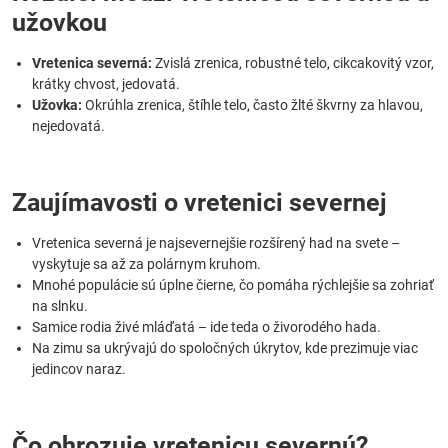
užovkou
Vretenica severná:
Zvislá zrenica, robustné telo, cikcakovitý vzor,
krátky chvost, jedovatá.
Užovka:
Okrúhla zrenica, štíhle telo, často žlté škvrny za hlavou,
nejedovatá.
Zaujímavosti o vretenici severnej
Vretenica severná je najsevernejšie rozšírený had na svete –
vyskytuje sa až za polárnym kruhom.
Mnohé populácie sú úplne čierne, čo pomáha rýchlejšie sa zohriať
na slnku.
Samice rodia živé mláďatá – ide teda o živorodého hada.
Na zimu sa ukrývajú do spoločných úkrytov, kde prezimuje viac
jedincov naraz.
Čo ohrozuje vretenicu severnú?