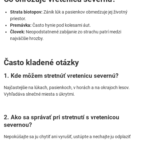
Strata biotopov:
Zánik lúk a pasienkov obmedzuje jej životný
priestor.
Premávka:
Často hynie pod kolesami áut.
Človek:
Neopodstatnené zabíjanie zo strachu patrí medzi
najväčšie hrozby.
Často kladené otázky
1. Kde môžem stretnúť vretenicu severnú?
Najčastejšie na lúkach, pasienkoch, v horách a na okrajoch lesov.
Vyhľadáva slnečné miesta s úkrytmi.
2. Ako sa správať pri stretnutí s vretenicou
severnou?
Nepokúšajte sa ju chytiť ani vyrušiť, ustúpte a nechajte ju odplaziť