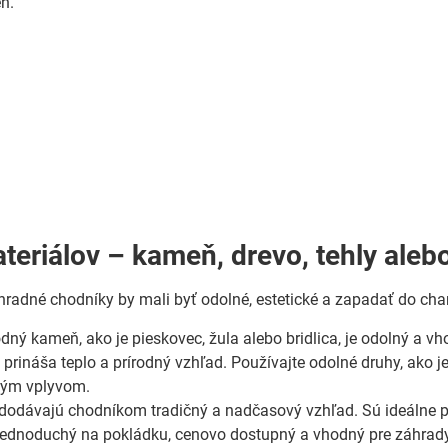
eň.
teriálov – kameň, drevo, tehly alebo
hradné chodníky by mali byť odolné, estetické a zapadať do cha
dný kameň, ako je pieskovec, žula alebo bridlica, je odolný a v
prináša teplo a prírodný vzhľad. Používajte odolné druhy, ako je
ným vplyvom.
dodávajú chodníkom tradičný a nadčasový vzhľad. Sú ideálne pr
 jednoduchý na pokládku, cenovo dostupný a vhodný pre záhrad