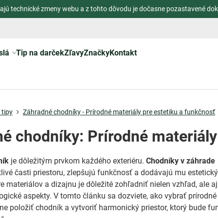
ajú technické zmeny webu a z tohto dôvodu je dočasne pozastavené dok
slá
Tip na darček
Zľavy
Značky
Kontakt
tipy
Záhradné chodníky - Prírodné materiály pre estetiku a funkčnosť
é chodníky: Prírodné materiály
ník
je dôležitým prvkom každého exteriéru.
Chodníky v záhrade
tlivé časti priestoru, zlepšujú funkčnosť a dodávajú mu estetick
e materiálov a dizajnu je dôležité zohľadniť nielen vzhľad, ale aj
logické aspekty. V tomto článku sa dozviete, ako vybrať prírodné
vne položiť chodník a vytvoriť harmonický priestor, ktorý bude f