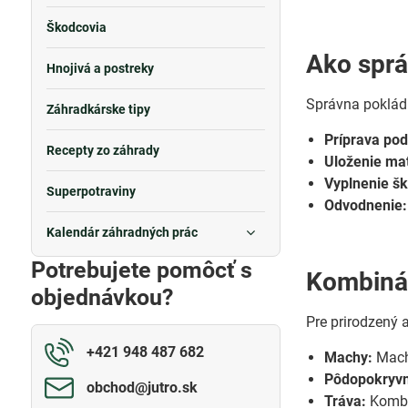
Škodcovia
Ako sprá
Hnojivá a postreky
Správna pokládk
Záhradkárske tipy
Príprava pod
Recepty zo záhrady
Uloženie mat
Vyplnenie šk
Superpotraviny
Odvodnenie:
Kalendár záhradných prác
Potrebujete pomôcť s
Kombinác
objednávkou?
Pre prirodzený
+421 948 487 682
Machy:
Machy
Pôdopokryvné
obchod​@jutro​.sk
Tráva:
Kombin