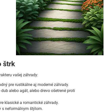
 štrk
rakteru vašej záhrady:
hodný pre rustikálne aj moderné záhrady.
 dub alebo agát, alebo drevo ošetrené proti
e klasické a romantické záhrady.
y s neformálnym štýlom.