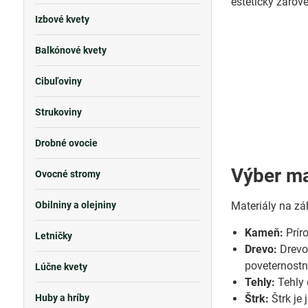
estetický zárov
Izbové kvety
Balkónové kvety
Cibuľoviny
Strukoviny
Drobné ovocie
Výber ma
Ovocné stromy
Obilniny a olejniny
Materiály na zá
Kameň:
Príro
Letničky
Drevo:
Drevo 
poveternost
Lúčne kvety
Tehly:
Tehly 
Huby a hríby
Štrk:
Štrk je