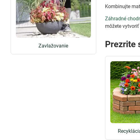
Kombinujte mate
Záhradné chod
môžete vytvoriť 
Prezrite 
Zavlažovanie
Recykláci