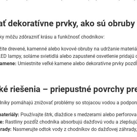
ať dekoratívne prvky, ako sú obruby 
ky môžu zdôrazniť krásu a funkčnosť chodníkov:
ite drevené, kamenné alebo kovové obruby na udržanie materiá
ED lampy, solárne svietidlá alebo zapustené osvetlenie pridajú
kamene:
Umiestnite veľké kamene alebo dekoratívne prvky pozdĺ
ké riešenia – priepustné povrchy p
dníky pomáhajú znižovať problémy so stojacou vodou a podporu
ateriály:
Používajte štrk, dlaždice s medzerami alebo perforov
e:
Rastliny pozdĺž chodníka absorbujú dažďovú vodu a zlepšujú
rady:
Nasmerujte odtok vody z chodníkov do dažďovej záhrady,