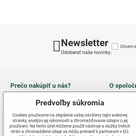
Newsletter
Chcem sa
Odoberať naše novinky:
Prečo nakúpiť u nás?
O spoloč
Takmer 100 % spokojných
Slove
Predvoľby súkromia
zákazníkov
obcho
Cookies používame na zlepšenie vašej návštevy tejto webovej
Nízka cena produktov - ušetríte
stránky, analýzu jej výkonnosti a zhromažďovanie údajov o jej
používaní. Na tento účel môžeme použiť nástroje a služby tretích
Ďalši
Rýchla komunikácia - mail
strán a zhromaždené údaje sa môžu preniesť k partnerom v EÚ,