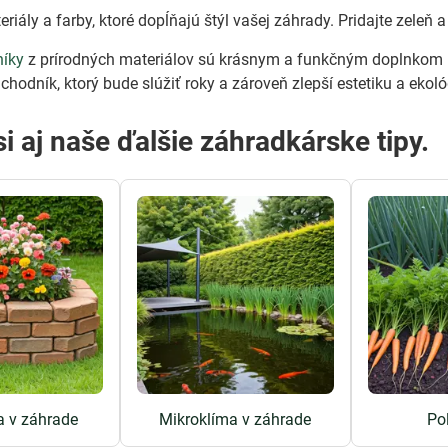
riály a farby, ktoré dopĺňajú štýl vašej záhrady. Pridajte zeleň
níky
z prírodných materiálov sú krásnym a funkčným doplnkom ka
chodník, ktorý bude slúžiť roky a zároveň zlepší estetiku a ekoló
si aj naše ďalšie záhradkárske tipy.
a v záhrade
Mikroklíma v záhrade
Po