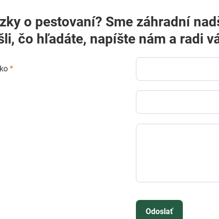
? Sme záhradní nadšenci a radi vám poradíme! Ak
šli, čo hľadáte, napíšte nám a rad
sko
*
Odoslať