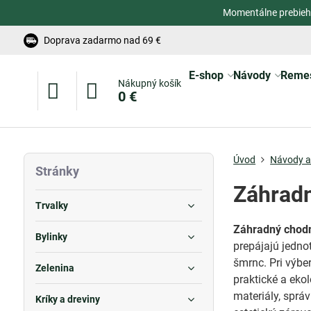
Momentálne prebieh
Doprava zadarmo nad 69 €
E-shop
Návody
Reme
Nákupný košík
0 €
Úvod
Návody a 
Stránky
Záhradn
Trvalky
Záhradný chod
Bylinky
prepájajú jedno
šmrnc. Pri výber
Zelenina
praktické a eko
materiály, sprá
Kríky a dreviny