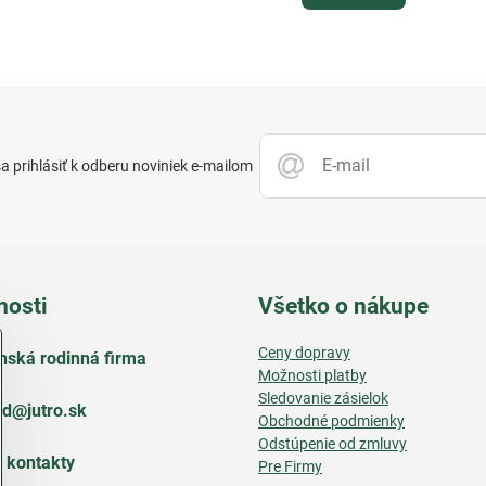
 prihlásiť k odberu noviniek e-mailom
nosti
Všetko o nákupe
Ceny dopravy
nská rodinná firma
Možnosti platby
Sledovanie zásielok
d​@jutro​.sk
Obchodné podmienky
Odstúpenie od zmluvy
e kontakty
Pre Firmy