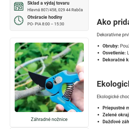
Sklad a výdaj tovaru
Hlavná 807/458, 029 44 Rabča
Otváracie hodiny
Ako prid
PO- PIA 8:00 – 15:30
Dekoratívne prv
Obruby:
Použ
Osvetlenie:
L
Dekoračné 
Ekologic
Ekologické cho
Priepustné m
Zelené okraj
Záhradné nožnice
Dažďové záh