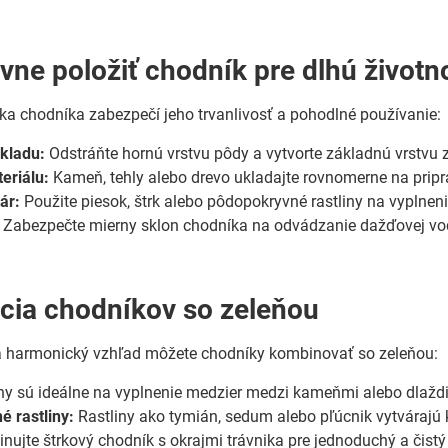
vne položiť chodník pre dlhú život
a chodníka zabezpečí jeho trvanlivosť a pohodlné používanie:
kladu:
Odstráňte hornú vrstvu pôdy a vytvorte základnú vrstvu 
eriálu:
Kameň, tehly alebo drevo ukladajte rovnomerne na pripra
ár:
Použite piesok, štrk alebo pôdopokryvné rastliny na vyplnen
Zabezpečte mierny sklon chodníka na odvádzanie dažďovej vo
ia chodníkov so zeleňou
 a harmonický vzhľad môžete chodníky kombinovať so zeleňou:
 sú ideálne na vyplnenie medzier medzi kameňmi alebo dlaždic
 rastliny:
Rastliny ako tymián, sedum alebo pľúcnik vytvárajú 
ujte štrkový chodník s okrajmi trávnika pre jednoduchý a čistý 