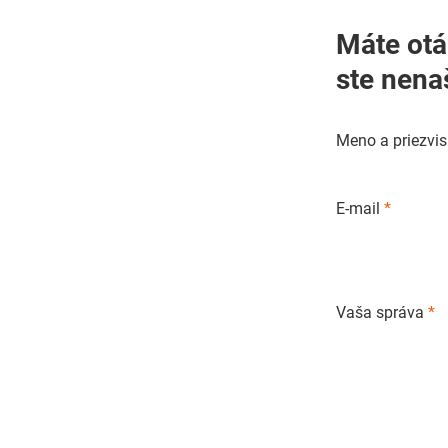
Máte otázky o pestovaní
ste nena
Meno a priezvi
E-mail
*
Vaša správa
*