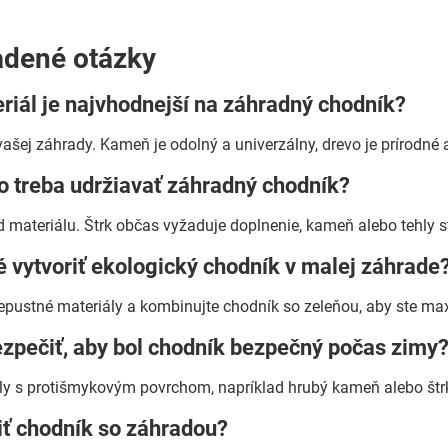
adené otázky
riál je najvhodnejší na záhradný chodník?
vašej záhrady. Kameň je odolný a univerzálny, drevo je prírodné 
o treba udržiavať záhradný chodník?
 materiálu. Štrk občas vyžaduje doplnenie, kameň alebo tehly stač
 vytvoriť ekologický chodník v malej záhrade
iepustné materiály a kombinujte chodník so zeleňou, aby ste max
ezpečiť, aby bol chodník bezpečný počas zimy
ly s protišmykovým povrchom, napríklad hrubý kameň alebo štrk.
iť chodník so záhradou?