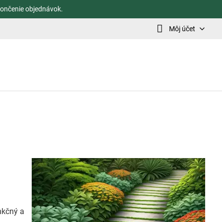
ončenie objednávok.
Môj účet
ý
unkčný a