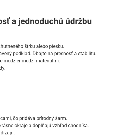
nosť a jednoduchú údržbu
zhutneného štrku alebo piesku.
vený podklad. Dbajte na presnosť a stabilitu.
ie medzier medzi materiálmi.
dy.
ami, čo pridáva prírodný šarm.
krásne okraje a dopĺňajú vzhľad chodníka.
dizajn.