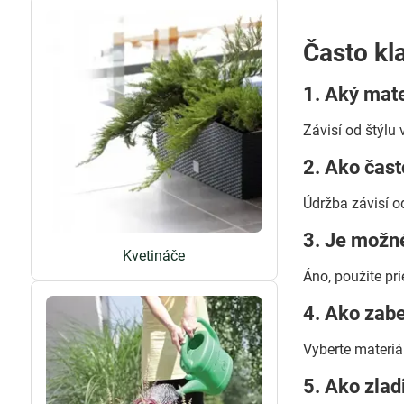
Často kl
1. Aký mate
Závisí od štýlu 
2. Ako čast
Údržba závisí od
3. Je možné
Kvetináče
Áno, použite pr
4. Ako zab
Vyberte materiá
5. Ako zlad