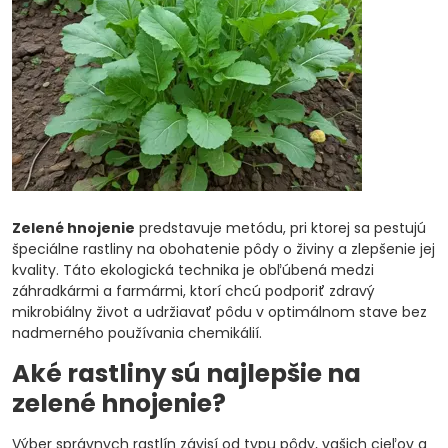
Zelené hnojenie
predstavuje metódu, pri ktorej sa pestujú
špeciálne rastliny na obohatenie pôdy o živiny a zlepšenie jej
kvality. Táto ekologická technika je obľúbená medzi
záhradkármi a farmármi, ktorí chcú podporiť zdravý
mikrobiálny život a udržiavať pôdu v optimálnom stave bez
nadmerného používania chemikálií.
Aké rastliny sú najlepšie na
zelené hnojenie?
Výber správnych rastlín závisí od typu pôdy, vašich cieľov a