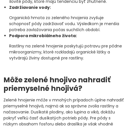
ílovité pôdy, ktoré majú tendenciu byť zhutnené.
Zadržiavanie vody:
Organická hmota zo zeleného hnojenia zvyšuje
schopnosť pôdy zadržiavať vodu. Výsledkom je menšia
potreba zavlažovania počas suchších období.
Podpora mikrobiálneho života:
Rastliny na zelené hnojenie poskytujú potravu pre pôdne
mikroorganizmy, ktoré rozkladajú organické látky a
vytvárajú živiny dostupné pre rastliny.
Môže zelené hnojivo nahradiť
priemyselné hnojivá?
Zelené hnojenie môže v mnohých prípadoch úplne nahradiť
priemyselné hnojivá, najmä ak sa správne zvolia rastliny a
načasovanie. Dusíkaté plodiny, ako lupina a viká, dokážu
pokryť veľkú časť dusíkatých potrieb pôdy. Pre pôdy s
nízkym obsahom fosforu alebo draslíka je však vhodné