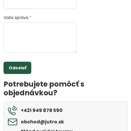
Vaša správa
*
Odoslať
Potrebujete pomôcť s
objednávkou?
+421 949 878 590
obchod​@jutro​.sk