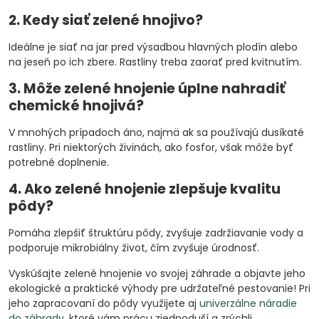
2. Kedy siať zelené hnojivo?
Ideálne je siať na jar pred výsadbou hlavných plodín alebo
na jeseň po ich zbere. Rastliny treba zaorať pred kvitnutím.
3. Môže zelené hnojenie úplne nahradiť
chemické hnojivá?
V mnohých prípadoch áno, najmä ak sa používajú dusíkaté
rastliny. Pri niektorých živinách, ako fosfor, však môže byť
potrebné doplnenie.
4. Ako zelené hnojenie zlepšuje kvalitu
pôdy?
Pomáha zlepšiť štruktúru pôdy, zvyšuje zadržiavanie vody a
podporuje mikrobiálny život, čím zvyšuje úrodnosť.
Vyskúšajte zelené hnojenie vo svojej záhrade a objavte jeho
ekologické a praktické výhody pre udržateľné pestovanie! Pri
jeho zapracovaní do pôdy využijete aj
univerzálne náradie
do záhrady
, ktoré vám prácu zjednoduší a zrýchli.