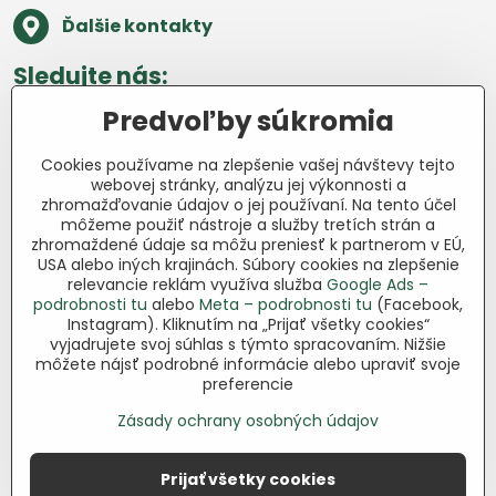
Ďalšie kontakty
Sledujte nás:
Predvoľby súkromia
Facebook
Pinterest
Instagram
Blog
Cookies používame na zlepšenie vašej návštevy tejto
Všetko o nákupe
webovej stránky, analýzu jej výkonnosti a
zhromažďovanie údajov o jej používaní. Na tento účel
môžeme použiť nástroje a služby tretích strán a
Ďakujeme za podporu
zhromaždené údaje sa môžu preniesť k partnerom v EÚ,
USA alebo iných krajinách. Súbory cookies na zlepšenie
Sme slovenský e-shop bez dotácií​.
relevancie reklám využíva služba
Google Ads –
Fungujeme len vďaka vám – ľuďom, ktorí
podrobnosti tu
alebo
Meta – podrobnosti tu
(Facebook,
veria v poctivú prácu a lásku k pôde​. Každý
Instagram). Kliknutím na „Prijať všetky cookies“
nákup na Jutro​.sk nám pomáha pokračovať
vyjadrujete svoj súhlas s týmto spracovaním. Nižšie
môžete nájsť podrobné informácie alebo upraviť svoje
v tom, čo má zmysel – pomáhať
preferencie
záhradkárom zadarmo a srdcom​.
Zásady ochrany osobných údajov
©
2026
Copyright
Predvoľby súkromia
Zásady ochrany osobných údajov
Prijať všetky cookies