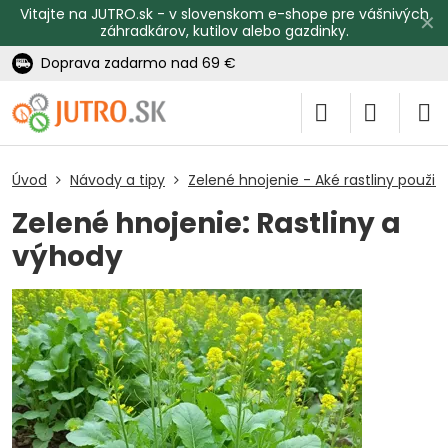
Vitajte na JUTRO.sk - v slovenskom e-shope pre vášnivých
✕
záhradkárov, kutilov alebo gazdinky.
Doprava zadarmo nad 69 €
Úvod
Návody a tipy
Zelené hnojenie - Aké rastliny použiť
Zelené hnojenie: Rastliny a
výhody