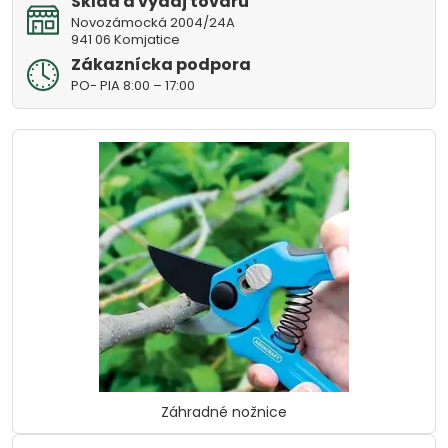
Sklad a výdaj tovaru
Novozámocká 2004/24A
941 06 Komjatice
Zákaznícka podpora
PO- PIA 8:00 – 17:00
Záhradné nožnice