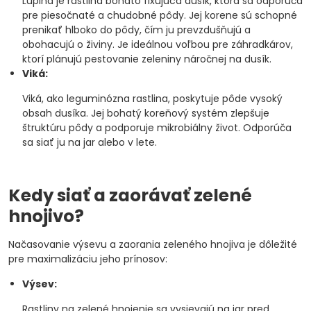
Lupina je rastlina bohato fixujúca dusík, ktorá sa odporúča
pre piesočnaté a chudobné pôdy. Jej korene sú schopné
prenikať hlboko do pôdy, čím ju prevzdušňujú a
obohacujú o živiny. Je ideálnou voľbou pre záhradkárov,
ktorí plánujú pestovanie zeleniny náročnej na dusík.
Viká:
Viká, ako leguminózna rastlina, poskytuje pôde vysoký
obsah dusíka. Jej bohatý koreňový systém zlepšuje
štruktúru pôdy a podporuje mikrobiálny život. Odporúča
sa siať ju na jar alebo v lete.
Kedy siať a zaorávať zelené
hnojivo?
Načasovanie výsevu a zaorania zeleného hnojiva je dôležité
pre maximalizáciu jeho prínosov:
Výsev:
Rastliny na zelené hnojenie sa vysievajú na jar pred