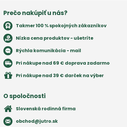
Prečo nakúpiť u nás?
Takmer 100 % spokojných zákazníkov
Nízka cena produktov - ušetríte
Rýchla komunikácia - mail
Pri nákupe nad 69 € doprava zadarmo
Pri nákupe nad 39 € darček na výber
O spoločnosti
Slovenská rodinná firma
obchod​@jutro​.sk