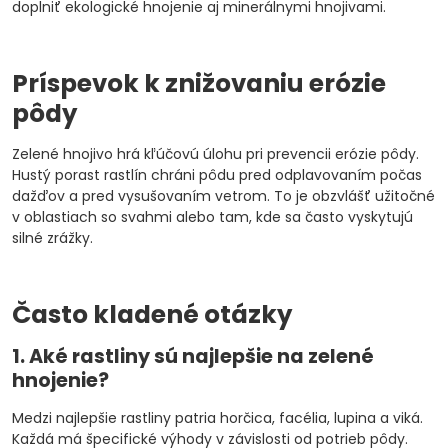
doplniť ekologické hnojenie aj minerálnymi hnojivami.
Príspevok k znižovaniu erózie
pôdy
Zelené hnojivo hrá kľúčovú úlohu pri prevencii erózie pôdy.
Hustý porast rastlín chráni pôdu pred odplavovaním počas
dažďov a pred vysušovaním vetrom. To je obzvlášť užitočné
v oblastiach so svahmi alebo tam, kde sa často vyskytujú
silné zrážky.
Často kladené otázky
1. Aké rastliny sú najlepšie na zelené
hnojenie?
Medzi najlepšie rastliny patria horčica, facélia, lupina a viká.
Každá má špecifické výhody v závislosti od potrieb pôdy.