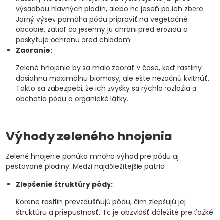
výsadbou hlavných plodín, alebo na jeseň po ich zbere.
Jarný výsev pomáha pôdu pripraviť na vegetačné
obdobie, zatiaľ čo jesenný ju chráni pred eróziou a
poskytuje ochranu pred chladom.
Zaoranie:
Zelené hnojenie by sa malo zaorať v čase, keď rastliny
dosiahnu maximálnu biomasy, ale ešte nezačnú kvitnúť.
Takto sa zabezpečí, že ich zvyšky sa rýchlo rozložia a
obohatia pôdu o organické látky.
Výhody zeleného hnojenia
Zelené hnojenie ponúka mnoho výhod pre pôdu aj
pestované plodiny. Medzi najdôležitejšie patria:
Zlepšenie štruktúry pôdy:
Korene rastlín prevzdušňujú pôdu, čím zlepšujú jej
štruktúru a priepustnosť. To je obzvlášť dôležité pre ťažké