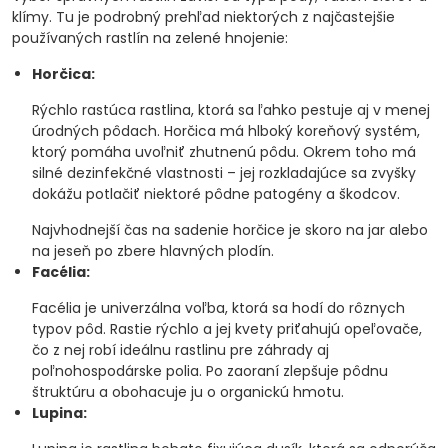
klímy. Tu je podrobný prehľad niektorých z najčastejšie
používaných rastlín na zelené hnojenie:
Horčica:
Rýchlo rastúca rastlina, ktorá sa ľahko pestuje aj v menej
úrodných pôdach. Horčica má hlboký koreňový systém,
ktorý pomáha uvoľniť zhutnenú pôdu. Okrem toho má
silné dezinfekčné vlastnosti – jej rozkladajúce sa zvyšky
dokážu potlačiť niektoré pôdne patogény a škodcov.
Najvhodnejší čas na sadenie horčice je skoro na jar alebo
na jeseň po zbere hlavných plodín.
Facélia:
Facélia je univerzálna voľba, ktorá sa hodí do rôznych
typov pôd. Rastie rýchlo a jej kvety priťahujú opeľovače,
čo z nej robí ideálnu rastlinu pre záhrady aj
poľnohospodárske polia. Po zaoraní zlepšuje pôdnu
štruktúru a obohacuje ju o organickú hmotu.
Lupina: