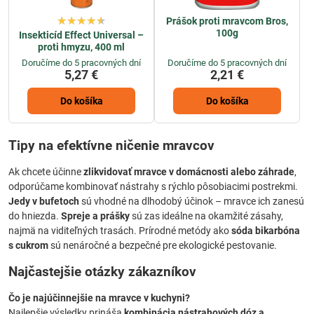
Prášok proti mravcom Bros,
100g
Insekticíd Effect Universal –
proti hmyzu, 400 ml
Doručíme do 5 pracovných dní
Doručíme do 5 pracovných dní
5,27 €
2,21 €
Do košíka
Do košíka
Tipy na efektívne ničenie mravcov
Ak chcete účinne
zlikvidovať mravce v domácnosti alebo záhrade
,
odporúčame kombinovať nástrahy s rýchlo pôsobiacimi postrekmi.
Jedy v bufetoch
sú vhodné na dlhodobý účinok – mravce ich zanesú
do hniezda.
Spreje a prášky
sú zas ideálne na okamžité zásahy,
najmä na viditeľných trasách. Prírodné metódy ako
sóda bikarbóna
s cukrom
sú nenáročné a bezpečné pre ekologické pestovanie.
Najčastejšie otázky zákazníkov
Čo je najúčinnejšie na mravce v kuchyni?
Najlepšie výsledky prináša
kombinácia nástrahových dóz a