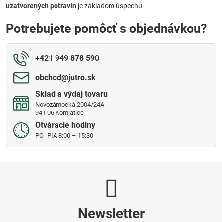
uzatvorených potravín
je základom úspechu.
Potrebujete pomôcť s objednávkou?
+421 949 878 590
obchod​@jutro​.sk
Sklad a výdaj tovaru
Novozámocká 2004/24A
941 06 Komjatice
Otváracie hodiny
PO- PIA 8:00 – 15:30
Newsletter