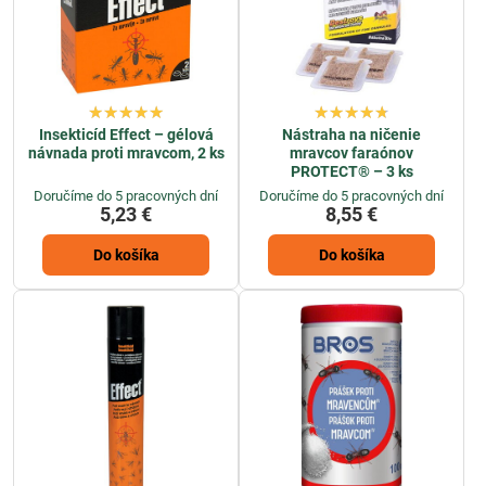
Insekticíd Effect – gélová
Nástraha na ničenie
návnada proti mravcom, 2 ks
mravcov faraónov
PROTECT® – 3 ks
Doručíme do 5 pracovných dní
Doručíme do 5 pracovných dní
5,23 €
8,55 €
Do košíka
Do košíka