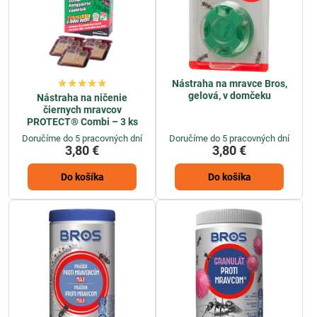
úvahy bezpečnostné opatrenia a environmentálne dôsledky použitia
rôznych prípravkov. Je tiež dôležité dodržiavať návody na použitie a
postupovať s opatrnosťou, aby sa minimalizovalo riziko pre ľudí a
domáce zvieratá.
Nástraha na mravce Bros,
gelová, v domčeku
Nástraha na ničenie
čiernych mravcov
PROTECT® Combi – 3 ks
Doručíme do 5 pracovných dní
Doručíme do 5 pracovných dní
3,80 €
3,80 €
Do košíka
Do košíka