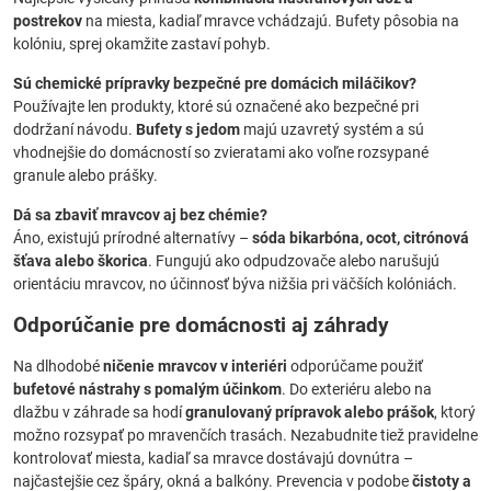
postrekov
na miesta, kadiaľ mravce vchádzajú. Bufety pôsobia na
kolóniu, sprej okamžite zastaví pohyb.
Sú chemické prípravky bezpečné pre domácich miláčikov?
Používajte len produkty, ktoré sú označené ako bezpečné pri
dodržaní návodu.
Bufety s jedom
majú uzavretý systém a sú
vhodnejšie do domácností so zvieratami ako voľne rozsypané
granule alebo prášky.
Dá sa zbaviť mravcov aj bez chémie?
Áno, existujú prírodné alternatívy –
sóda bikarbóna, ocot, citrónová
šťava alebo škorica
. Fungujú ako odpudzovače alebo narušujú
orientáciu mravcov, no účinnosť býva nižšia pri väčších kolóniách.
Odporúčanie pre domácnosti aj záhrady
Na dlhodobé
ničenie mravcov v interiéri
odporúčame použiť
bufetové nástrahy s pomalým účinkom
. Do exteriéru alebo na
dlažbu v záhrade sa hodí
granulovaný prípravok alebo prášok
, ktorý
možno rozsypať po mravenčích trasách. Nezabudnite tiež pravidelne
kontrolovať miesta, kadiaľ sa mravce dostávajú dovnútra –
najčastejšie cez špáry, okná a balkóny. Prevencia v podobe
čistoty a