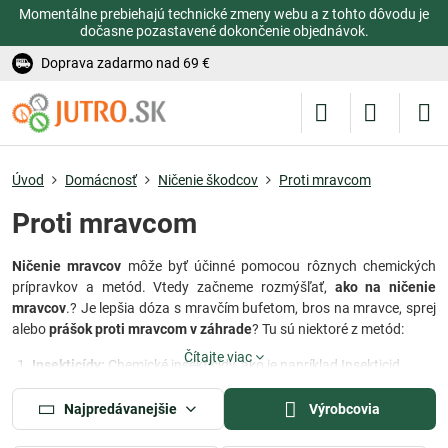
Momentálne prebiehajú technické zmeny webu a z tohto dôvodu je
dočasne pozastavené dokončenie objednávok.
Doprava zadarmo nad 69 €
Úvod
Domácnosť
Ničenie škodcov
Proti mravcom
Proti mravcom
Ničenie mravcov
môže byť účinné pomocou rôznych chemických
prípravkov a metód. Vtedy začneme rozmýšľať,
ako na ničenie
mravcov
.? Je lepšia dóza s mravčím bufetom, bros na mravce, sprej
alebo
prášok proti mravcom v záhrade
? Tu sú niektoré z metód:
Čítajte viac
Insekticídy:
Chemické insekticídy, ako je napríklad Insekticid
Biotoll, sú účinné pri ničení mravcov. Tieto prípravky sa aplikujú
priamo na miesta, kde sa mravce vyskytujú, a účinne ich
Najpredávanejšie
Výrobcovia
eliminujú.