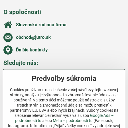
O spoločnosti
Slovenská rodinná firma
obchod​@jutro​.sk
Ďalšie kontakty
Sledujte nás:
Facebook
Pinterest
Instagram
Blog
Predvoľby súkromia
Všetko o nákupe
Cookies používame na zlepšenie vašej návštevy tejto webovej
stránky, analýzu jej výkonnosti a zhromažďovanie údajov o jej
používaní. Na tento účel môžeme použiť nástroje a služby
Ďakujeme za podporu
tretích strán a zhromaždené údaje sa môžu preniesť k
partnerom v EÚ, USA alebo iných krajinách. Súbory cookies na
Sme slovenský e-shop bez dotácií​. Fungujeme len
zlepšenie relevancie reklám využíva služba
Google Ads –
vďaka vám – ľuďom, ktorí veria v poctivú prácu a
podrobnosti tu
alebo
Meta – podrobnosti tu
(Facebook,
Instagram). Kliknutím na „Prijať všetky cookies“ vyjadrujete svoj
lásku k pôde​. Každý nákup na Jutro​.sk nám pomáha