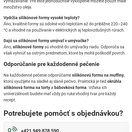
vymazávanie. Pre ešte jednoduchšie vyklopenie môžete použiť malé
množstvo oleja.
Vydržia silikónové formy vysoké teploty?
Áno, kvalitné formy sú odolné voči teplotám až do približne 220–240
°C a vhodné na používanie v elektrických aj teplovzdušných rúrach.
Dajú sa silikónové formy umývať v umývačke?
Áno,
silikónové formy
sú vhodné do umývačky riadu. Odporúča sa
však vyhnúť sa ostrým predmetom, ktoré by mohli poškodiť povrch.
Odporúčanie pre každodenné pečenie
Na každodenné pečenie odporúčame
silikónovú formu na muffiny
,
ktorú využijete na sladké aj slané pečivo. Praktická je tiež
okrúhla
silikónová forma na torty
a
bábovková forma
. Vďaka ich
univerzálnosti budete mať vždy po ruke vhodný tvar pre každý
recept.
Potrebujete pomôcť s objednávkou?
+421 949 878 590