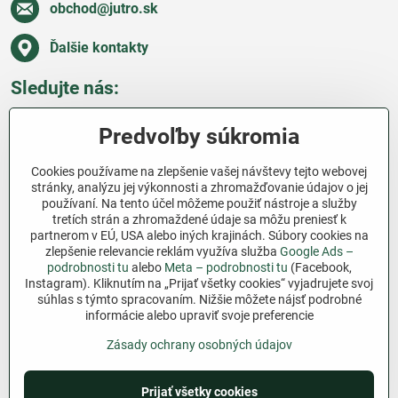
obchod​@jutro​.sk
Ďalšie kontakty
Sledujte nás:
Facebook
Pinterest
Instagram
Blog
Predvoľby súkromia
Všetko o nákupe
Cookies používame na zlepšenie vašej návštevy tejto webovej
stránky, analýzu jej výkonnosti a zhromažďovanie údajov o jej
používaní. Na tento účel môžeme použiť nástroje a služby
Ďakujeme za podporu
tretích strán a zhromaždené údaje sa môžu preniesť k
partnerom v EÚ, USA alebo iných krajinách. Súbory cookies na
Sme slovenský e-shop bez dotácií​. Fungujeme len
zlepšenie relevancie reklám využíva služba
Google Ads –
vďaka vám – ľuďom, ktorí veria v poctivú prácu a
podrobnosti tu
alebo
Meta – podrobnosti tu
(Facebook,
lásku k pôde​. Každý nákup na Jutro​.sk nám pomáha
Instagram). Kliknutím na „Prijať všetky cookies“ vyjadrujete svoj
súhlas s týmto spracovaním. Nižšie môžete nájsť podrobné
pokračovať v tom, čo má zmysel – pomáhať
informácie alebo upraviť svoje preferencie
záhradkárom zadarmo a srdcom​.
Zásady ochrany osobných údajov
©
2026
Copyright
Predvoľby súkromia
Zásady ochrany osobných údajov
Prijať všetky cookies