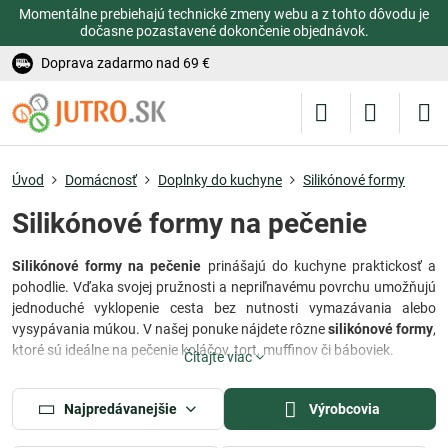
Momentálne prebiehajú technické zmeny webu a z tohto dôvodu je
dočasne pozastavené dokončenie objednávok.
Doprava zadarmo nad 69 €
Úvod
Domácnosť
Doplnky do kuchyne
Silikónové formy
Silikónové formy na pečenie
Silikónové formy na pečenie
prinášajú do kuchyne praktickosť a
pohodlie. Vďaka svojej pružnosti a nepriľnavému povrchu umožňujú
jednoduché vyklopenie cesta bez nutnosti vymazávania alebo
vysypávania múkou. V našej ponuke nájdete rôzne
silikónové formy
,
ktoré sú ideálne na pečenie koláčov, tort, muffinov či báboviek.
Čítajte viac
Každá
silikónová forma na pečenie
je odolná voči vysokým aj
nízkym teplotám, takže ju môžete používať nielen v rúre, ale aj v
Najpredávanejšie
Výrobcovia
mrazničke. Materiál je bezpečný pre styk s potravinami a zachováva