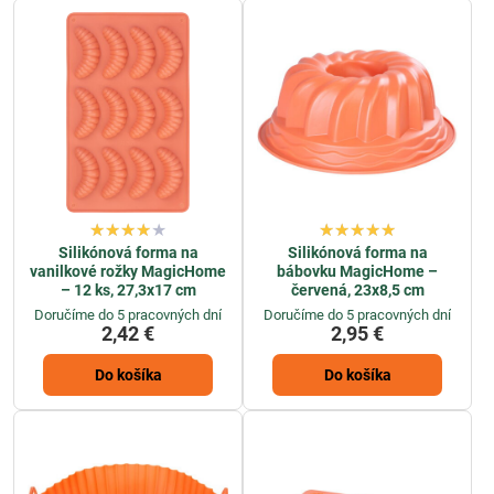
pôvodnú chuť aj vôňu jedla.
Naša ponuka
silikónových foriem
zahŕňa širokú škálu tvarov a
veľkostí – od klasických okrúhlych foriem až po špeciálne formy na
muffiny, pralinky či menšie dezerty. Väčšina modelov je vhodná aj do
umývačky riadu, takže údržba je jednoduchá a rýchla.
Investujte do kvalitnej
silikónovej formy na pečenie
a objavte, aké
jednoduché a zábavné môže byť pečenie. Vďaka ich univerzálnosti
sa stanú nepostrádateľnou súčasťou vašej kuchyne.
Silikónová forma na
Silikónová forma na
vanilkové rožky MagicHome
bábovku MagicHome –
– 12 ks, 27,3x17 cm
červená, 23x8,5 cm
Doručíme do 5 pracovných dní
Doručíme do 5 pracovných dní
2,42 €
2,95 €
Do košíka
Do košíka