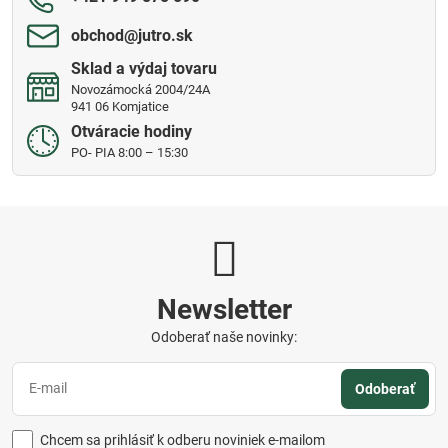
obchod​@jutro​.sk
Sklad a výdaj tovaru
Novozámocká 2004/24A
941 06 Komjatice
Otváracie hodiny
PO- PIA 8:00 – 15:30
Newsletter
Odoberať naše novinky:
Odoberať
Chcem sa prihlásiť k odberu noviniek e-mailom