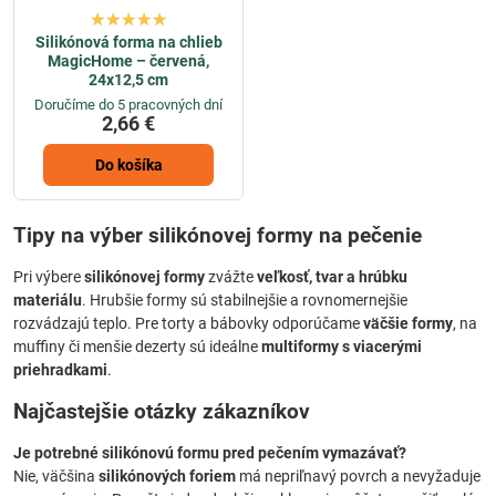
Silikónová forma na chlieb
MagicHome – červená,
24x12,5 cm
Doručíme do 5 pracovných dní
2,66 €
Do košíka
Tipy na výber silikónovej formy na pečenie
Pri výbere
silikónovej formy
zvážte
veľkosť, tvar a hrúbku
materiálu
. Hrubšie formy sú stabilnejšie a rovnomernejšie
rozvádzajú teplo. Pre torty a bábovky odporúčame
väčšie formy
, na
muffiny či menšie dezerty sú ideálne
multiformy s viacerými
priehradkami
.
Najčastejšie otázky zákazníkov
Je potrebné silikónovú formu pred pečením vymazávať?
Nie, väčšina
silikónových foriem
má nepriľnavý povrch a nevyžaduje