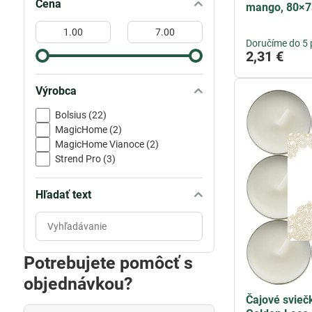
Cena
mango, 80×
Od:
Do:
Doručíme do 5 
2,31 €
Výrobca
Bolsius (22)
MagicHome (2)
MagicHome Vianoce (2)
Strend Pro (3)
Hľadať text
Prehľadať
výsledky
filtra
Potrebujete pomôcť s
fulltextom
objednávkou?
Čajové svieč