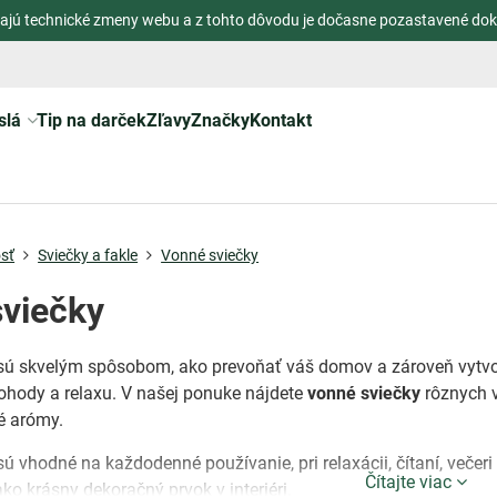
ajú technické zmeny webu a z tohto dôvodu je dočasne pozastavené dok
slá
Tip na darček
Zľavy
Značky
Kontakt
sť
Sviečky a fakle
Vonné sviečky
viečky
ú skvelým spôsobom, ako prevoňať váš domov a zároveň vytvori
ohody a relaxu. V našej ponuke nájdete
vonné sviečky
rôznych v
é arómy.
ú vhodné na každodenné používanie, pri relaxácii, čítaní, večer
Čítajte viac
ko krásny dekoračný prvok v interiéri.