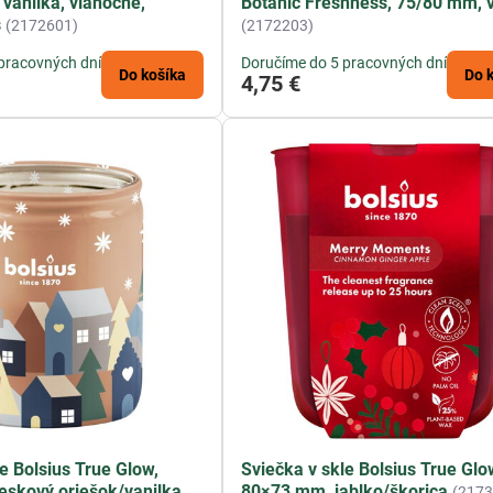
 vanilka, vianočné,
Botanic Freshness, 75/80 mm, v
s
(2172601)
(2172203)
pracovných dní
Doručíme do 5 pracovných dní
Do košíka
Do 
4,75 €
e Bolsius True Glow,
Sviečka v skle Bolsius True Glo
eskový oriešok/vanilka
80×73 mm, jablko/škorica
(2173