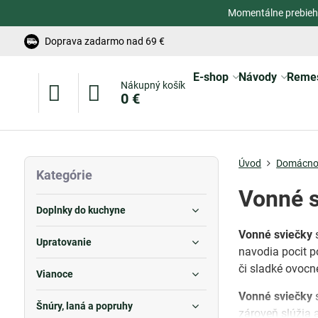
Momentálne prebieh
Doprava zadarmo nad 69 €
E-shop
Návody
Reme
Nákupný košík
0 €
Úvod
Domácno
Kategórie
Vonné s
Doplnky do kuchyne
Vonné sviečky
s
Upratovanie
navodia pocit p
či sladké ovocn
Vianoce
Vonné sviečky
s
Šnúry, laná a popruhy
zároveň slúžia a