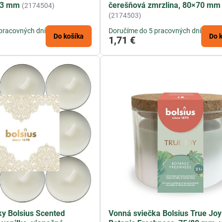
73 mm
čerešňová zmrzlina, 80×70 mm
(2174504)
(2174503)
pracovných dní
Doručíme do 5 pracovných dní
Do košíka
Do 
1,71 €
ky Bolsius Scented
Vonná sviečka Bolsius True Joy