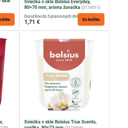
 skle
Sviečka v skle Bolsius Everyday,
80×70 mm, aróma žuvačka
(2174511)
Doručíme do 5 pracovných dní
košíka
Do košíka
1,71 €
w,
Sviečka v skle Bolsius True Scents,
vanilka, 80×73 mm
779)
(2174506)