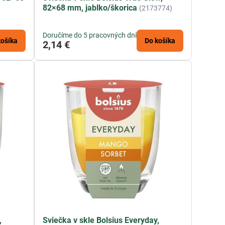
82×68 mm, jablko/škorica
(2173774)
Doručíme do 5 pracovných dní
košíka
Do košíka
2,14 €
,
Sviečka v skle Bolsius Everyday,