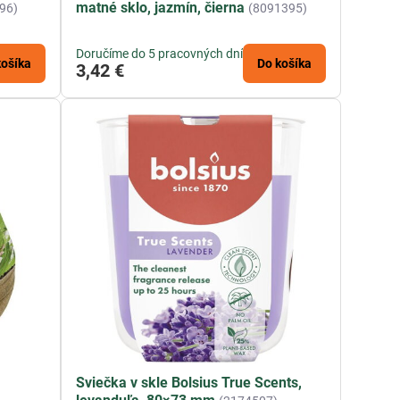
matné sklo, jazmín, čierna
96)
(8091395)
Doručíme do 5 pracovných dní
košíka
Do košíka
3,42 €
Sviečka v skle Bolsius True Scents,