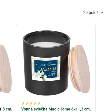
 rovnomerné horenie a intenzívnu, no príjemnú vôňu. Sú
29
položiek
o domova.
ov na oázu pokoja a pohody.
1,3 cm,
Vonná sviečka MagicHome 8x11,3 cm,