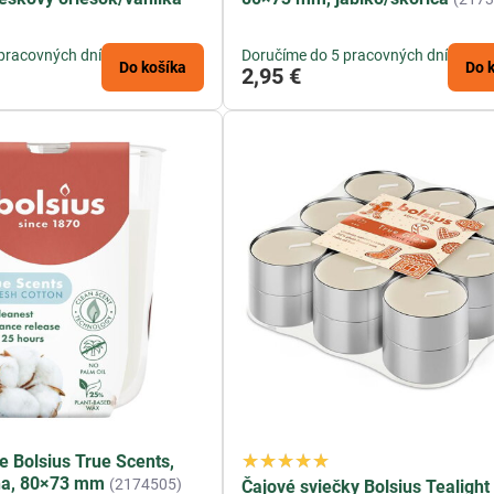
pracovných dní
Doručíme do 5 pracovných dní
Do košíka
Do 
2,95 €
e Bolsius True Scents,
lna, 80×73 mm
(2174505)
Čajové sviečky Bolsius Tealight