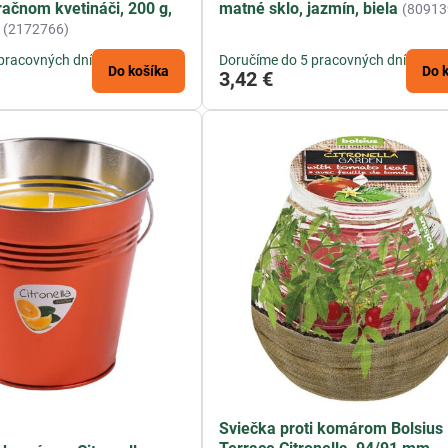
račnom kvetináči, 200 g,
matné sklo, jazmín, biela
(80913
(2172766)
pracovných dní
Doručíme do 5 pracovných dní
Do košíka
Do 
3,42 €
Sviečka proti komárom Bolsius