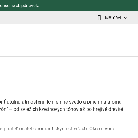
ončenie objednávok.
Môj účet
ť útulnú atmosféru. Ich jemné svetlo a príjemná aróma
ôní – od sviežich kvetinových tónov až po hrejivé drevité
i s priateľmi alebo romantických chvíľach. Okrem vône