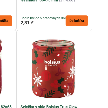
levanduľa, 80×73 mm
(2174507)
Doručíme do 5 pracovných dní
košíka
Do košíka
2,31 €
, 82×68
Sviečka v skle Bolsius True Glow,