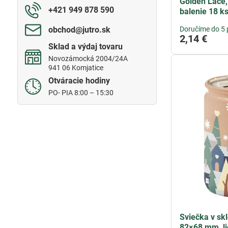
Golden Lace,
+421 949 878 590
balenie 18 k
obchod​@jutro​.sk
Doručíme do 5 
2,14 €
Sklad a výdaj tovaru
Novozámocká 2004/24A
941 06 Komjatice
Otváracie hodiny
PO- PIA 8:00 – 15:30
Sviečka v skl
82×68 mm, li