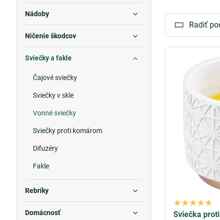
Nádoby
Naše
vonné svi
Radiť po
dostupné v skle
Ničenie škodcov
Vyberte si
vonn
Sviečky a fakle
Čajové sviečky
Sviečky v skle
Vonné sviečky
Sviečky proti komárom
Difuzéry
Fakle
Rebríky
Domácnosť
Sviečka prot