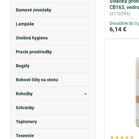
Sviečka prot
CB163, vedr
Domové zvončeky
(2170295)
Doručíme do 5 
Lampáše
6,14 €
Osobná hygiena
Pracie prostriedky
Regály
Rohové lišty na stenu
Rohožky
Schránky
Teplomery
Tesnenie