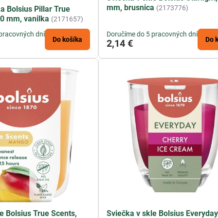
mm, brusnica
(2173776)
 Bolsius Pillar True
0 mm, vanilka
(2171657)
pracovných dní
Doručíme do 5 pracovných dní
Do košíka
Do 
2,14 €
e Bolsius True Scents,
Sviečka v skle Bolsius Everyday