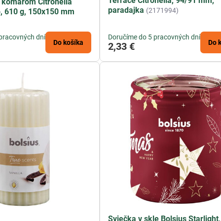
Terrace Citronella, 94/91 mm,
i komárom Citronella
paradajka
(2171994)
o, 610 g, 150x150 mm
pracovných dní
Doručíme do 5 pracovných dní
Do košíka
Do 
2,33 €
Sviečka v skle Bolsius Starlight