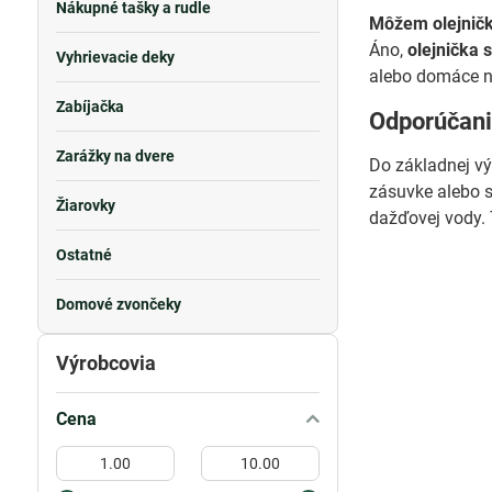
Nákupné tašky a rudle
Môžem olejničku
Áno,
olejnička 
Vyhrievacie deky
alebo domáce n
Zabíjačka
Odporúčani
Zarážky na dvere
Do základnej v
zásuvke alebo s
Žiarovky
dažďovej vody. T
Ostatné
Domové zvončeky
Výrobcovia
Cena
Od:
Do: