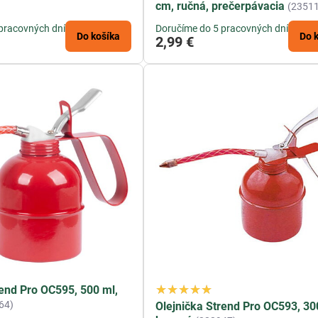
cm, ručná, prečerpávacia
(2351
pracovných dní
Doručíme do 5 pracovných dní
Do košíka
Do 
2,99 €
rend Pro OC595, 500 ml,
64)
Olejnička Strend Pro OC593, 30