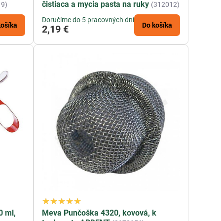
čistiaca a mycia pasta na ruky
19)
(312012)
Doručíme do 5 pracovných dní
košíka
Do košíka
2,19 €
0 ml,
Meva Punčoška 4320, kovová, k