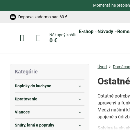
Momentálne prebieh
Doprava zadarmo nad 69 €
E-shop
Návody
Reme
Nákupný košík
0 €
Úvod
Domácno
Kategórie
Ostatné
Doplnky do kuchyne
Ostatné potreb
Upratovanie
upravený a funk
Medzi našimi k
Vianoce
spojené s údržb
Šnúry, laná a popruhy
Solvina
je skvel