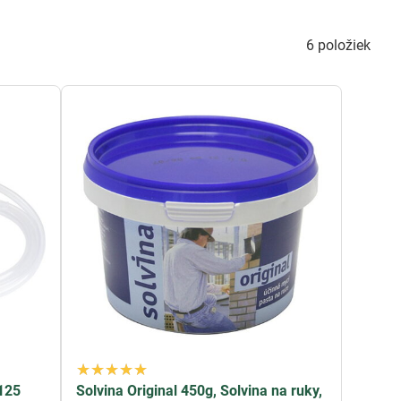
 jej silnými čistiacimi vlastnosťami dokážete rýchlo a
6
položiek
izmov a zariadení vo vašej domácnosti. S jej pomocou
lý chod vašich zariadení.
Olejnička
je nevyhnutným
omocou dokážete ľahko a efektívne vyčistiť rôzne povrchy,
účasťou každej domácnosti a zabezpečí vám dlhodobú a
alinami vo vašej domácnosti alebo záhrade. S jej pomocou
a druhé. Je ideálna nielen pre domáce použitie, ale aj pre
vám pomôžu udržať váš dom čistý, upravený a funkčný.
vašej domácnosti.
125
Solvina Original 450g, Solvina na ruky,