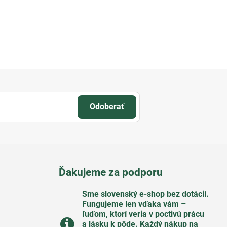
Odoberať
Ďakujeme za podporu
Sme slovenský e-shop bez dotácií​.
Fungujeme len vďaka vám –
ľuďom, ktorí veria v poctivú prácu
a lásku k pôde​. Každý nákup na