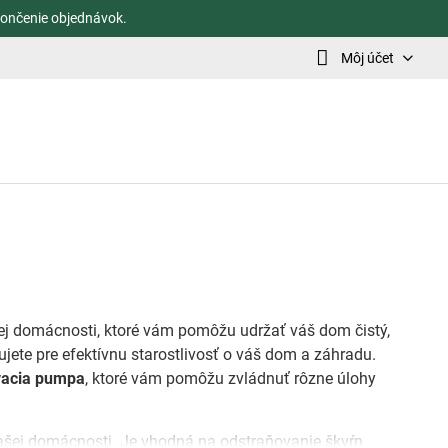
ončenie objednávok.
Môj účet
j domácnosti, ktoré vám pomôžu udržať váš dom čistý,
ujete pre efektívnu starostlivosť o váš dom a záhradu.
vacia pumpa
, ktoré vám pomôžu zvládnuť rôzne úlohy
ašej domácnosti. Je vhodná na odstraňovanie škvŕn,