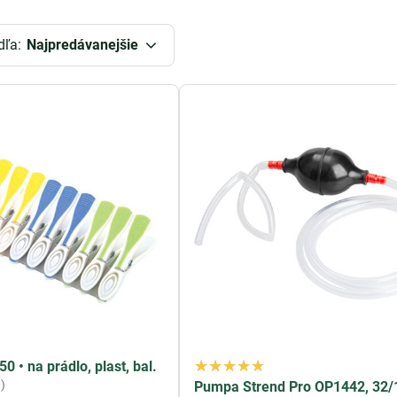
stôt z rôznych materiálov vrátane
dreva, skla, kovu
a
plastu
. S
ť aj tie najtvrdohlavšie špiny.
dľa:
Najpredávanejšie
álnym riešením pre presné a účinné olejovanie rôznych mechan
o
aplikovať olej
na ťažko dostupné miesta a zabezpečiť tak plynu
aždého majiteľa náradia a mechanických zariadení.
dzi základné nástroje pre údržbu domácnosti a hygienu. S ich p
 dlaždice, nábytok
a ďalšie. Kvalitná
kefka
je neoddeliteľnou s
bu.
 pumpa
je užitočným nástrojom pre manipuláciu s rôznymi kvap
čerpať vodu, olej, palivo alebo iné kvapaliny z jedného miesta n
 alebo priemyselné účely.
iroký výber ďalších produktov a potrieb pre domácnosť, ktoré 
valitných nástrojov a pomôcok a užite si pohodlie a pohodu vo 
0 • na prádlo, plast, bal.
)
Pumpa Strend Pro OP1442, 32/