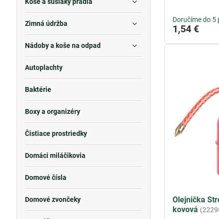
Koše a sušiaky prádla
Doručíme do 5 
Zimná údržba
1,54 €
Nádoby a koše na odpad
Autoplachty
Baktérie
Boxy a organizéry
Čistiace prostriedky
Domáci miláčikovia
Domové čísla
Olejnička St
Domové zvončeky
kovová
(2229