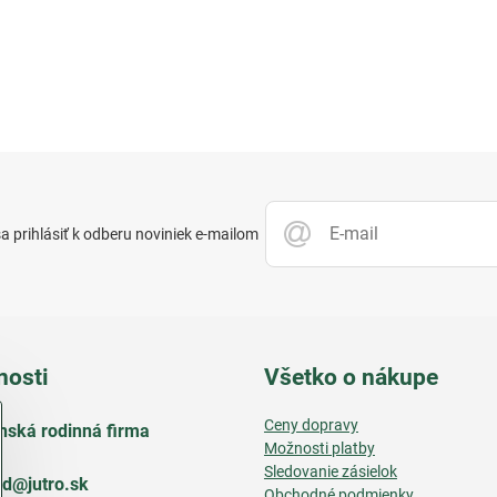
 prihlásiť k odberu noviniek e-mailom
nosti
Všetko o nákupe
Ceny dopravy
nská rodinná firma
Možnosti platby
Sledovanie zásielok
d​@jutro​.sk
Obchodné podmienky