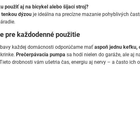
 použiť aj na bicykel alebo šijací stroj?
s tenkou dýzou
je ideálna na precízne mazanie pohyblivých častí,
áradie.
e pre každodenné použitie
ýbavy každej domácnosti odporúčame mať
aspoň jednu kefku, o
krinke.
Prečerpávacia pumpa
sa hodí nielen do garáže, ale aj n
ieto drobnosti vám ušetria čas, energiu aj nervy – a často ich o