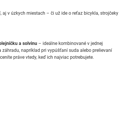
 aj v úzkych miestach – či už ide o reťaz bicykla, strojčeky
lejničku a solvinu
– ideálne kombinované v jednej
a záhradu, napríklad pri vypúšťaní suda alebo prelievaní
ceníte práve vtedy, keď ich najviac potrebujete.