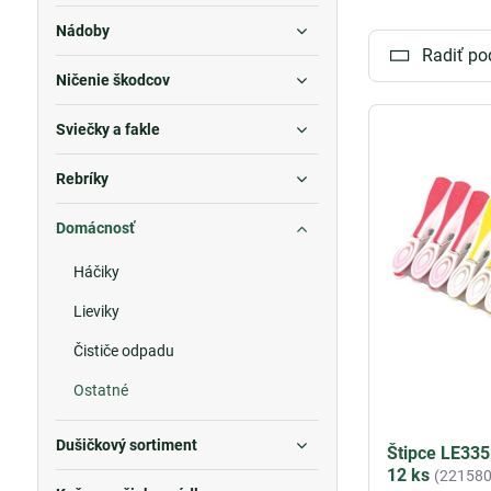
mastnoty a neči
Nádoby
efektívne vyčisti
Radiť po
Ničenie škodcov
Olejnička
je ide
dokážete ľahk
Sviečky a fakle
nástrojom pre k
Rebríky
Kefky
patria me
ako sú
podlahy,
Domácnosť
spoľahlivú služ
Háčiky
Prečerpávacia
môžete ľahko pre
Lieviky
rôzne remeselné
Čističe odpadu
Nájdete u nás š
Ostatné
Investujte do k
Dušičkový sortiment
Štipce LE3355
12 ks
(221580