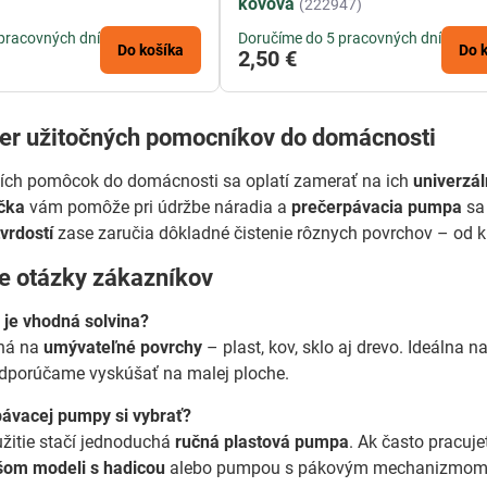
kovová
(222947)
pracovných dní
Doručíme do 5 pracovných dní
Do košíka
Do 
2,50 €
ber užitočných pomocníkov do domácnosti
ších pomôcok do domácnosti sa oplatí zamerať na ich
univerzál
ička
vám pomôže pri údržbe náradia a
prečerpávacia pumpa
sa 
vrdostí
zase zaručia dôkladné čistenie rôznych povrchov – od 
ie otázky zákazníkov
 je vhodná solvina?
ná na
umývateľné povrchy
– plast, kov, sklo aj drevo. Ideálna n
odporúčame vyskúšať na malej ploche.
pávacej pumpy si vybrať?
žitie stačí jednoduchá
ručná plastová pumpa
. Ak často pracuje
šom modeli s hadicou
alebo pumpou s pákovým mechanizmom