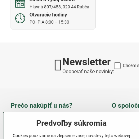
Hlavná 807/458, 029 44 Rabča
Otváracie hodiny
PO- PIA 8:00 – 15:30
Newsletter
Chcem sa
Odoberať naše novinky:
Prečo nakúpiť u nás?
O spoloč
Takmer 100 % spokojných
Slove
Predvoľby súkromia
zákazníkov
obcho
Cookies používame na zlepšenie vašej návštevy tejto webovej
Nízka cena produktov - ušetríte