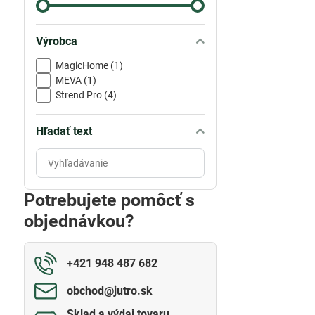
Výrobca
MagicHome (1)
MEVA (1)
Strend Pro (4)
Hľadať text
Prehľadať
výsledky
filtra
Potrebujete pomôcť s
fulltextom
objednávkou?
+421 948 487 682
obchod​@jutro​.sk
Sklad a výdaj tovaru