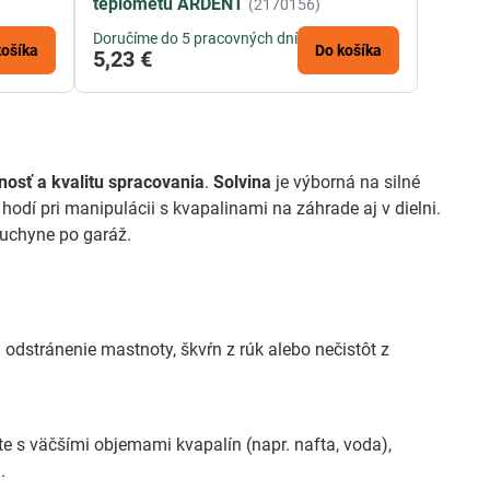
teplometu ARDENT
(2170156)
Doručíme do 5 pracovných dní
košíka
Do košíka
5,23 €
nosť a kvalitu spracovania
.
Solvina
je výborná na silné
hodí pri manipulácii s kvapalinami na záhrade aj v dielni.
kuchyne po garáž.
a odstránenie mastnoty, škvŕn z rúk alebo nečistôt z
te s väčšími objemami kvapalín (napr. nafta, voda),
.