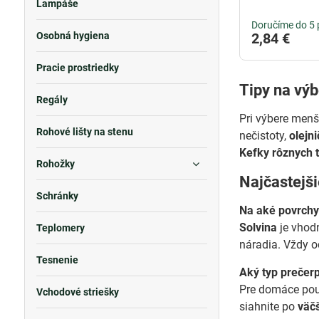
Lampáše
Doručíme do 5 
Osobná hygiena
2,84 €
Pracie prostriedky
Tipy na vý
Regály
Pri výbere men
Rohové lišty na stenu
nečistoty,
olejn
Kefky rôznych t
Rohožky
Najčastejš
Schránky
Na aké povrchy
Solvina
je vhod
Teplomery
náradia. Vždy 
Tesnenie
Aký typ prečer
Pre domáce pou
Vchodové striešky
siahnite po
väč