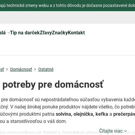
ajú technické zmeny webu a z tohto dôvodu je dočasne pozastavené dok
slá
Tip na darček
Zľavy
Značky
Kontakt
sť
Domácnosť
Ostatné
 potreby pre domácnosť
y pre domácnosť sú nepostrádateľnou súčasťou vybavenia každe
čný. V našej širokej ponuke produktov nájdete všetko, čo potreb
ľúčovými produktmi patria
solvina, olejnička, kefka
a
prečerpá
ou a starostlivosťou o váš dom.
Čítajte viac
ým pomocníkom pri čistení a dezinfekcii rôznych povrchov vo v