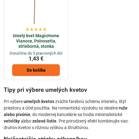
dekorácie, ktoré budú tešiť vás aj vašich blízkych po dlhé roky.
Umelý kvet MagicHome
Vianoce, Poinssetia,
strieborná, stonka
Doručíme do 5 pracovných dní
1,43 €
Do košíka
Tipy pri výbere umelých kvetov
Pri výbere
umelých kvetov
zvážte farebnú schému interiéru, štýl
priestoru a účel použitia. Na romantickú výzdobu sú ideálne
ruže
alebo pivónie
, do modernej kancelárie sa hodia minimalistické
vetvičky
alebo
zelené lístie
. Pre prirodzený efekt kombinujte viac
druhov kvetov s rôznou výškou a štruktúrou.