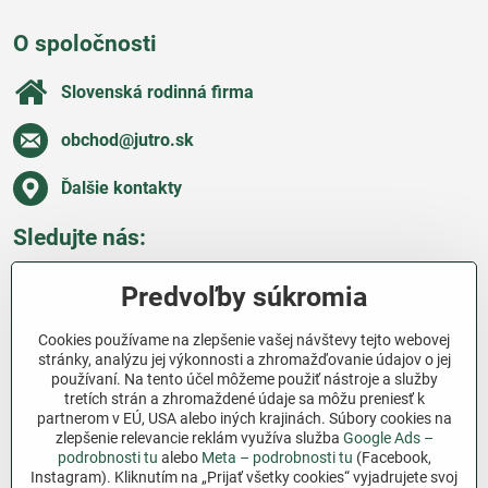
O spoločnosti
Slovenská rodinná firma
obchod​@jutro​.sk
Ďalšie kontakty
Sledujte nás:
Facebook
Pinterest
Instagram
Blog
Predvoľby súkromia
Všetko o nákupe
Cookies používame na zlepšenie vašej návštevy tejto webovej
stránky, analýzu jej výkonnosti a zhromažďovanie údajov o jej
používaní. Na tento účel môžeme použiť nástroje a služby
Ďakujeme za podporu
tretích strán a zhromaždené údaje sa môžu preniesť k
partnerom v EÚ, USA alebo iných krajinách. Súbory cookies na
Sme slovenský e-shop bez dotácií​. Fungujeme len
zlepšenie relevancie reklám využíva služba
Google Ads –
vďaka vám – ľuďom, ktorí veria v poctivú prácu a
podrobnosti tu
alebo
Meta – podrobnosti tu
(Facebook,
lásku k pôde​. Každý nákup na Jutro​.sk nám pomáha
Instagram). Kliknutím na „Prijať všetky cookies“ vyjadrujete svoj