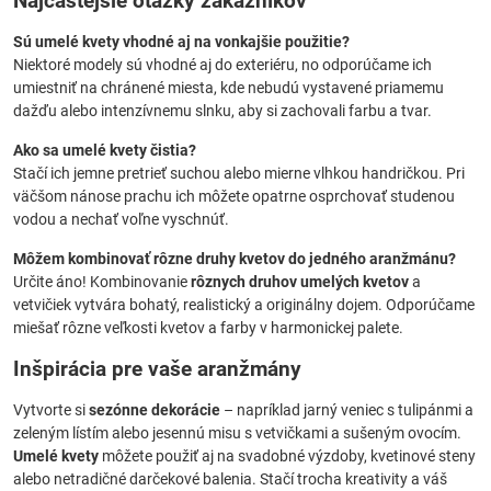
Najčastejšie otázky zákazníkov
Sú umelé kvety vhodné aj na vonkajšie použitie?
Niektoré modely sú vhodné aj do exteriéru, no odporúčame ich
umiestniť na chránené miesta, kde nebudú vystavené priamemu
dažďu alebo intenzívnemu slnku, aby si zachovali farbu a tvar.
Ako sa umelé kvety čistia?
Stačí ich jemne pretrieť suchou alebo mierne vlhkou handričkou. Pri
väčšom nánose prachu ich môžete opatrne osprchovať studenou
vodou a nechať voľne vyschnúť.
Môžem kombinovať rôzne druhy kvetov do jedného aranžmánu?
Určite áno! Kombinovanie
rôznych druhov umelých kvetov
a
vetvičiek vytvára bohatý, realistický a originálny dojem. Odporúčame
miešať rôzne veľkosti kvetov a farby v harmonickej palete.
Inšpirácia pre vaše aranžmány
Vytvorte si
sezónne dekorácie
– napríklad jarný veniec s tulipánmi a
zeleným lístím alebo jesennú misu s vetvičkami a sušeným ovocím.
Umelé kvety
môžete použiť aj na svadobné výzdoby, kvetinové steny
alebo netradičné darčekové balenia. Stačí trocha kreativity a váš