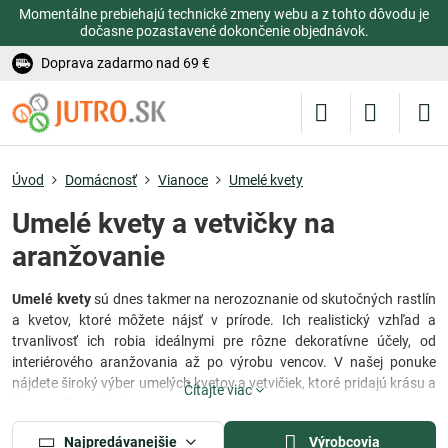
Momentálne prebiehajú technické zmeny webu a z tohto dôvodu je
dočasne pozastavené dokončenie objednávok.
Doprava zadarmo nad 69 €
Úvod
Domácnosť
Vianoce
Umelé kvety
Umelé kvety a vetvičky na
aranžovanie
Umelé kvety
sú dnes takmer na nerozoznanie od skutočných rastlín
a kvetov, ktoré môžete nájsť v prírode. Ich realistický vzhľad a
trvanlivosť ich robia ideálnymi pre rôzne dekoratívne účely, od
interiérového aranžovania až po výrobu vencov. V našej ponuke
nájdete široký výber umelých kvetov a vetvičiek, ktoré pridajú krásu a
Čítajte viac
šarm vašim príbytkom.
Realistický vzhľad a kvalita
Najpredávanejšie
Výrobcovia