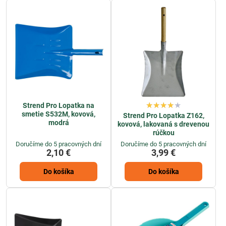
rôznym typom úloh a prostredí. S ich pomocou je upratovanie
rýchlejšie a efektívnejšie, čo pomáha udržiavať čistotu a poriadok vo
vnútri aj vonku.
Strend Pro Lopatka na
smetie S532M, kovová,
Strend Pro Lopatka Z162,
modrá
kovová, lakovaná s drevenou
rúčkou
Doručíme do 5 pracovných dní
Doručíme do 5 pracovných dní
2,10 €
3,99 €
Do košíka
Do košíka