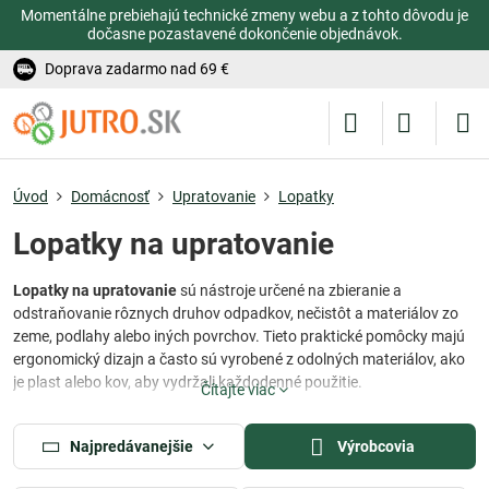
Momentálne prebiehajú technické zmeny webu a z tohto dôvodu je
dočasne pozastavené dokončenie objednávok.
Doprava zadarmo nad 69 €
Úvod
Domácnosť
Upratovanie
Lopatky
Lopatky na upratovanie
Lopatky na upratovanie
sú nástroje určené na zbieranie a
odstraňovanie rôznych druhov odpadkov, nečistôt a materiálov zo
zeme, podlahy alebo iných povrchov. Tieto praktické pomôcky majú
ergonomický dizajn a často sú vyrobené z odolných materiálov, ako
je plast alebo kov, aby vydržali každodenné použitie.
Čítajte viac
Sú ideálne na čistenie rôznych povrchov, vrátane exteriérových alebo
interiérových priestorov, ako sú chodby, záhrady, alebo parkoviská.
Najpredávanejšie
Výrobcovia
Lopatky existujú v rôznych veľkostiach a tvaroch, aby sa prispôsobili