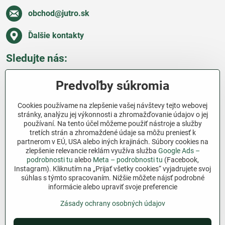
obchod​@jutro​.sk
Ďalšie kontakty
Sledujte nás:
Facebook
Pinterest
Instagram
Blog
Predvoľby súkromia
Všetko o nákupe
Cookies používame na zlepšenie vašej návštevy tejto webovej
stránky, analýzu jej výkonnosti a zhromažďovanie údajov o jej
používaní. Na tento účel môžeme použiť nástroje a služby
Ďakujeme za podporu
tretích strán a zhromaždené údaje sa môžu preniesť k
partnerom v EÚ, USA alebo iných krajinách. Súbory cookies na
Sme slovenský e-shop bez dotácií​. Fungujeme len
zlepšenie relevancie reklám využíva služba
Google Ads –
vďaka vám – ľuďom, ktorí veria v poctivú prácu a
podrobnosti tu
alebo
Meta – podrobnosti tu
(Facebook,
Instagram). Kliknutím na „Prijať všetky cookies“ vyjadrujete svoj
lásku k pôde​. Každý nákup na Jutro​.sk nám pomáha
súhlas s týmto spracovaním. Nižšie môžete nájsť podrobné
pokračovať v tom, čo má zmysel – pomáhať
informácie alebo upraviť svoje preferencie
záhradkárom zadarmo a srdcom​.
Zásady ochrany osobných údajov
©
2026
Copyright