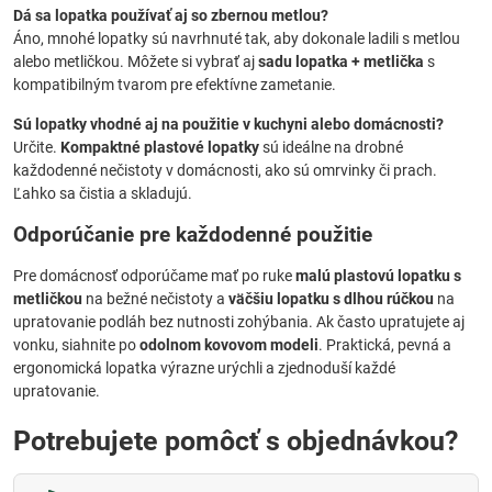
Dá sa lopatka používať aj so zbernou metlou?
Áno, mnohé lopatky sú navrhnuté tak, aby dokonale ladili s metlou
alebo metličkou. Môžete si vybrať aj
sadu lopatka + metlička
s
kompatibilným tvarom pre efektívne zametanie.
Sú lopatky vhodné aj na použitie v kuchyni alebo domácnosti?
Určite.
Kompaktné plastové lopatky
sú ideálne na drobné
každodenné nečistoty v domácnosti, ako sú omrvinky či prach.
Ľahko sa čistia a skladujú.
Odporúčanie pre každodenné použitie
Pre domácnosť odporúčame mať po ruke
malú plastovú lopatku s
metličkou
na bežné nečistoty a
väčšiu lopatku s dlhou rúčkou
na
upratovanie podláh bez nutnosti zohýbania. Ak často upratujete aj
vonku, siahnite po
odolnom kovovom modeli
. Praktická, pevná a
ergonomická lopatka výrazne urýchli a zjednoduší každé
upratovanie.
Potrebujete pomôcť s objednávkou?