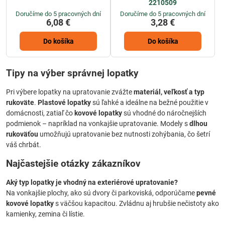
2210509
Doručíme do 5 pracovných dní
Doručíme do 5 pracovných dní
6,08 €
3,28 €
Do košíka
Do košíka
Tipy na výber správnej lopatky
Pri výbere lopatky na upratovanie zvážte
materiál, veľkosť a typ
rukoväte
.
Plastové lopatky
sú ľahké a ideálne na bežné použitie v
domácnosti, zatiaľ čo
kovové lopatky
sú vhodné do náročnejších
podmienok – napríklad na vonkajšie upratovanie. Modely s
dlhou
rukoväťou
umožňujú upratovanie bez nutnosti zohýbania, čo šetrí
váš chrbát.
Najčastejšie otázky zákazníkov
Aký typ lopatky je vhodný na exteriérové upratovanie?
Na vonkajšie plochy, ako sú dvory či parkoviská, odporúčame
pevné
kovové lopatky
s väčšou kapacitou. Zvládnu aj hrubšie nečistoty ako
kamienky, zemina či lístie.