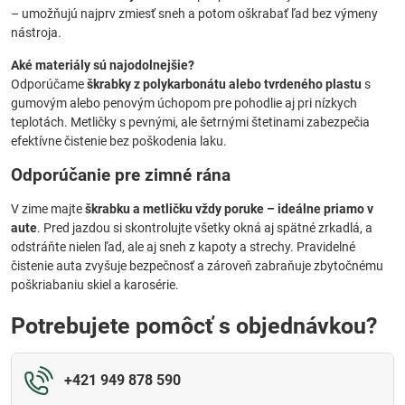
– umožňujú najprv zmiesť sneh a potom oškrabať ľad bez výmeny
nástroja.
Aké materiály sú najodolnejšie?
Odporúčame
škrabky z polykarbonátu alebo tvrdeného plastu
s
gumovým alebo penovým úchopom pre pohodlie aj pri nízkych
teplotách. Metličky s pevnými, ale šetrnými štetinami zabezpečia
efektívne čistenie bez poškodenia laku.
Odporúčanie pre zimné rána
V zime majte
škrabku a metličku vždy poruke – ideálne priamo v
aute
. Pred jazdou si skontrolujte všetky okná aj spätné zrkadlá, a
odstráňte nielen ľad, ale aj sneh z kapoty a strechy. Pravidelné
čistenie auta zvyšuje bezpečnosť a zároveň zabraňuje zbytočnému
poškriabaniu skiel a karosérie.
Potrebujete pomôcť s objednávkou?
+421 949 878 590