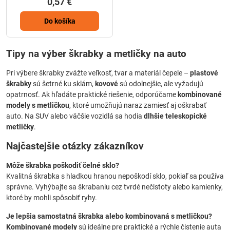
0,57 €
Do košíka
Tipy na výber škrabky a metličky na auto
Pri výbere škrabky zvážte veľkosť, tvar a materiál čepele –
plastové
škrabky
sú šetrné ku sklám,
kovové
sú odolnejšie, ale vyžadujú
opatrnosť. Ak hľadáte praktické riešenie, odporúčame
kombinované
modely s metličkou
, ktoré umožňujú naraz zamiesť aj oškrabať
auto. Na SUV alebo väčšie vozidlá sa hodia
dlhšie teleskopické
metličky
.
Najčastejšie otázky zákazníkov
Môže škrabka poškodiť čelné sklo?
Kvalitná škrabka s hladkou hranou nepoškodí sklo, pokiaľ sa používa
správne. Vyhýbajte sa škrabaniu cez tvrdé nečistoty alebo kamienky,
ktoré by mohli spôsobiť ryhy.
Je lepšia samostatná škrabka alebo kombinovaná s metličkou?
Kombinované modely
sú ideálne pre praktické a rýchle čistenie auta