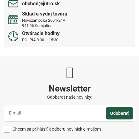
obchod​@jutro​.sk
Sklad a výdaj tovaru
Novozámocká 2004/24A
941 06 Komjatice
Otváracie hodiny
PO- PIA 8:00 – 15:30
Newsletter
Odoberať naše novinky:
Odoberať
Chcem sa prihlásiť k odberu noviniek e-mailom