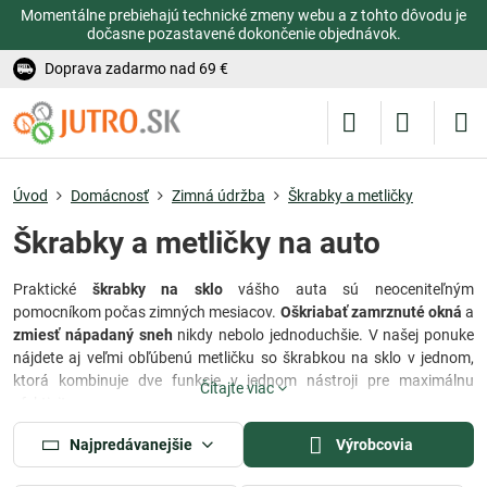
Momentálne prebiehajú technické zmeny webu a z tohto dôvodu je
dočasne pozastavené dokončenie objednávok.
Doprava zadarmo nad 69 €
Úvod
Domácnosť
Zimná údržba
Škrabky a metličky
Škrabky a metličky na auto
Praktické
škrabky na sklo
vášho auta sú neoceniteľným
pomocníkom počas zimných mesiacov.
Oškriabať zamrznuté okná
a
zmiesť nápadaný sneh
nikdy nebolo jednoduchšie. V našej ponuke
nájdete aj veľmi obľúbenú metličku so škrabkou na sklo v jednom,
ktorá kombinuje dve funkcie v jednom nástroji pre maximálnu
Čítajte viac
efektivitu.
Škrabky
a
metličky na auto
sú nevyhnutnými pomôckami pre účinné
Najpredávanejšie
Výrobcovia
čistenie a odstraňovanie nečistôt z povrchu áut. Škrabky sú