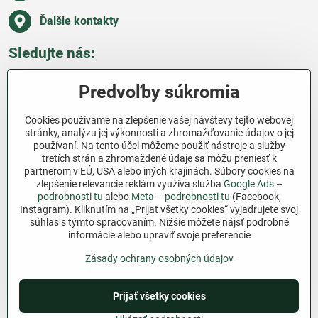
Ďalšie kontakty
Sledujte nás:
Facebook
Pinterest
Instagram
Blog
Predvoľby súkromia
Všetko o nákupe
Cookies používame na zlepšenie vašej návštevy tejto webovej
stránky, analýzu jej výkonnosti a zhromažďovanie údajov o jej
používaní. Na tento účel môžeme použiť nástroje a služby
Ďakujeme za podporu
tretích strán a zhromaždené údaje sa môžu preniesť k
partnerom v EÚ, USA alebo iných krajinách. Súbory cookies na
Sme slovenský e-shop bez dotácií​. Fungujeme len
zlepšenie relevancie reklám využíva služba
Google Ads –
vďaka vám – ľuďom, ktorí veria v poctivú prácu a
podrobnosti tu
alebo
Meta – podrobnosti tu
(Facebook,
lásku k pôde​. Každý nákup na Jutro​.sk nám pomáha
Instagram). Kliknutím na „Prijať všetky cookies“ vyjadrujete svoj
súhlas s týmto spracovaním. Nižšie môžete nájsť podrobné
pokračovať v tom, čo má zmysel – pomáhať
informácie alebo upraviť svoje preferencie
záhradkárom zadarmo a srdcom​.
Zásady ochrany osobných údajov
©
2026
Copyright
Predvoľby súkromia
Zásady ochrany osobných údajov
Prijať všetky cookies
Podmienky používania