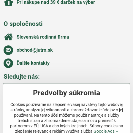
Pri nákupe nad 39 € darček na výber
O spoločnosti
Slovenská rodinná firma
obchod​@jutro​.sk
Ďalšie kontakty
Sledujte nás:
Facebook
Pinterest
Instagram
Blog
Predvoľby súkromia
Všetko o nákupe
Cookies používame na zlepšenie vašej návštevy tejto webovej
stránky, analýzu jej výkonnosti a zhromažďovanie údajov o jej
používaní. Na tento účel môžeme použiť nástroje a služby
Ďakujeme za podporu
tretích strán a zhromaždené údaje sa môžu preniesť k
partnerom v EÚ, USA alebo iných krajinách. Súbory cookies na
Sme slovenský e-shop bez dotácií​. Fungujeme len
zlepšenie relevancie reklám využíva služba
Google Ads –