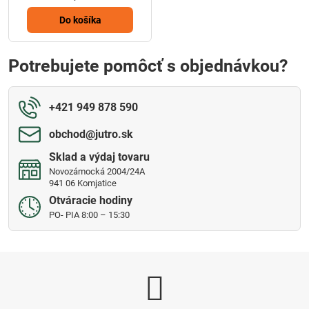
Do košíka
Potrebujete pomôcť s objednávkou?
+421 949 878 590
obchod​@jutro​.sk
Sklad a výdaj tovaru
Novozámocká 2004/24A
941 06 Komjatice
Otváracie hodiny
PO- PIA 8:00 – 15:30