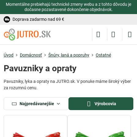
Momentálne prebiehajú technické zmeny webu a z tohto dôvodu je
dočasne pozastavené dokončenie objednávok.
Doprava zadarmo nad 69 €
Úvod
Domácnosť
Šnúry, laná a popruhy
Ostatné
Pavuzniky a opraty
Pavuzniky, lyka a opraty na JUTRO.sk. V ponuke máme široký výber
za rozumnú cenu.
Najpredávanejšie
Výrobcovia