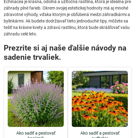
Echinacea je krásna, odolná a užitočná rastlina, ktorá je ideálna pre
záhrady plné farieb. Okrem svojej estetickej hodnoty má aj mnohé
zdravotné výhody, vďaka ktorým je obľúbená medzi záhradkármi a
bylinkármi. Ak budete dodržiavať tieto jednoduché tipy, môžete sa
tešiť na krásne kvety a zdravú rastlinu, ktorá bude skrášľovať vašu
záhradu celé leto.
Prezrite si aj naše ďalšie návody na
sadenie trvaliek.
Ako sadiť a pestovať
Ako sadiť a pestovať