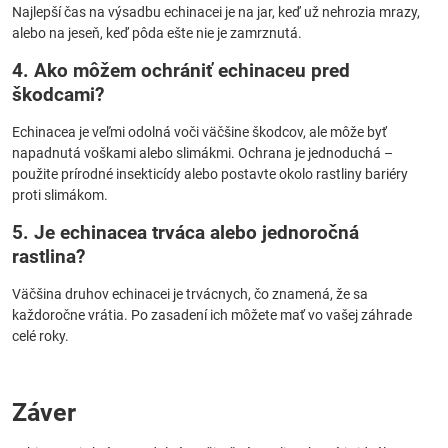
Najlepší čas na výsadbu echinacei je na jar, keď už nehrozia mrazy,
alebo na jeseň, keď pôda ešte nie je zamrznutá.
4. Ako môžem ochrániť echinaceu pred
škodcami?
Echinacea je veľmi odolná voči väčšine škodcov, ale môže byť
napadnutá voškami alebo slimákmi. Ochrana je jednoduchá –
použite prírodné insekticídy alebo postavte okolo rastliny bariéry
proti slimákom.
5. Je echinacea trváca alebo jednoročná
rastlina?
Väčšina druhov echinacei je trvácnych, čo znamená, že sa
každoročne vrátia. Po zasadení ich môžete mať vo vašej záhrade
celé roky.
Záver