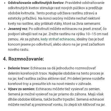
Odstraňovanie odkvitnutých kvetov:
Pravidelné odstraňovanie
odkvitnutých kvetov stimuluje rast nových púčikov a predlžuje
obdobie kvitnutia. Tento postup udržiava rastlinu zdravú a
esteticky príťažlivú. Na konci sezóny môžete nechať niektoré
kvety na rastline, aby prilákali vtáky, ktoré sa živia semenami.
Jesenný rez:
Po odkvitnutí môžete echinaceu na jeseň zrezať, čo
podporí silnejší rast na jar. Zrežte rastlinu na výšku 10–15 cm nad
zemou. Ak sa pýtate,
kedy strihať echinaceu
, ideálny čas je buď
koncom jesene po odkvitnutí, alebo skoro na jar pred začiatkom
nového rastu.
4. Rozmnožovanie:
Delenie trsov:
Echinacea sa dá jednoducho rozmnožovať
delením koreňových trsov. Najlepšie obdobie na tento proces je
na jar, keď rastlina začína aktívne rásť. Pri delení jemne rozdeľte
koreňové trsy a presuňte ich na nové miesto v záhrade.
Výsev zo semien:
Echinaceu môžete tiež vysievať zo semien.
Semená je možné vysievať na jar priamo do záhona. Majú však
dlhšie obdobie klíčenia, takže buďte trpezliví. Semená echinacei
môžete nechať aj prezimovať vonku, čo zlepší ich klíčivosť na jar.