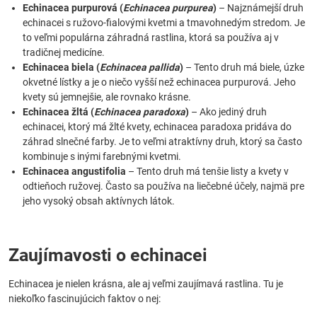
Echinacea purpurová (
Echinacea purpurea
)
– Najznámejší druh
echinacei s ružovo-fialovými kvetmi a tmavohnedým stredom. Je
to veľmi populárna záhradná rastlina, ktorá sa používa aj v
tradičnej medicíne.
Echinacea biela (
Echinacea pallida
)
– Tento druh má biele, úzke
okvetné lístky a je o niečo vyšší než echinacea purpurová. Jeho
kvety sú jemnejšie, ale rovnako krásne.
Echinacea žltá (
Echinacea paradoxa
)
– Ako jediný druh
echinacei, ktorý má žlté kvety, echinacea paradoxa pridáva do
záhrad slnečné farby. Je to veľmi atraktívny druh, ktorý sa často
kombinuje s inými farebnými kvetmi.
Echinacea angustifolia
– Tento druh má tenšie listy a kvety v
odtieňoch ružovej. Často sa používa na liečebné účely, najmä pre
jeho vysoký obsah aktívnych látok.
Zaujímavosti o echinacei
Echinacea je nielen krásna, ale aj veľmi zaujímavá rastlina. Tu je
niekoľko fascinujúcich faktov o nej: