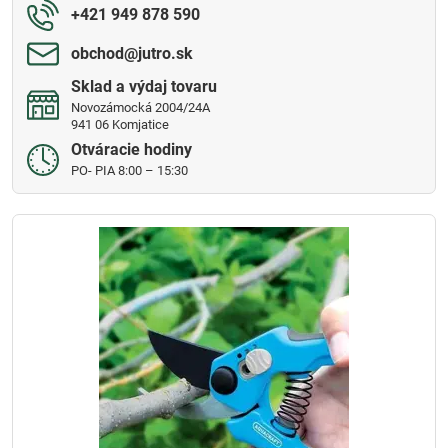
+421 949 878 590
obchod​@jutro​.sk
Sklad a výdaj tovaru
Novozámocká 2004/24A
941 06 Komjatice
Otváracie hodiny
PO- PIA 8:00 – 15:30