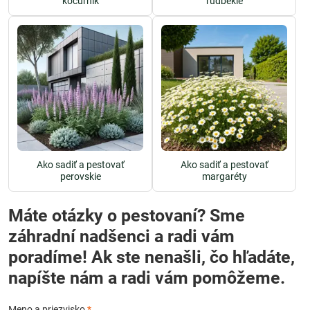
kocúrnik
rudbekie
Ako sadiť a pestovať
Ako sadiť a pestovať
perovskie
margaréty
Máte otázky o pestovaní? Sme
záhradní nadšenci a radi vám
poradíme! Ak ste nenašli, čo hľadáte,
napíšte nám a radi vám pomôžeme.
Meno a priezvisko
*