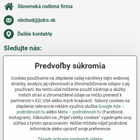
Slovenská rodinná firma
obchod​@jutro​.sk
Ďalšie kontakty
Sledujte nás:
Facebook
Pinterest
Instagram
Blog
Predvoľby súkromia
Všetko o nákupe
Cookies používame na zlepšenie vašej návštevy tejto webovej
stránky, analýzu jej výkonnosti a zhromažďovanie údajov o jej
používaní. Na tento účel môžeme použiť nástroje a služby
Ďakujeme za podporu
tretích strán a zhromaždené údaje sa môžu preniesť k
partnerom v EÚ, USA alebo iných krajinách. Súbory cookies na
Sme slovenský e-shop bez dotácií​. Fungujeme len
zlepšenie relevancie reklám využíva služba
Google Ads –
vďaka vám – ľuďom, ktorí veria v poctivú prácu a
podrobnosti tu
alebo
Meta – podrobnosti tu
(Facebook,
lásku k pôde​. Každý nákup na Jutro​.sk nám pomáha
Instagram). Kliknutím na „Prijať všetky cookies“ vyjadrujete svoj
súhlas s týmto spracovaním. Nižšie môžete nájsť podrobné
pokračovať v tom, čo má zmysel – pomáhať
informácie alebo upraviť svoje preferencie
záhradkárom zadarmo a srdcom​.
Zásady ochrany osobných údajov