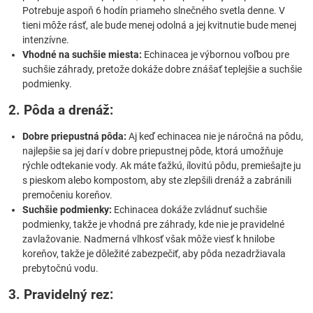
Potrebuje aspoň 6 hodín priameho slnečného svetla denne. V
tieni môže rásť, ale bude menej odolná a jej kvitnutie bude menej
intenzívne.
Vhodné na suchšie miesta:
Echinacea je výbornou voľbou pre
suchšie záhrady, pretože dokáže dobre znášať teplejšie a suchšie
podmienky.
2. Pôda a drenáž:
Dobre priepustná pôda:
Aj keď echinacea nie je náročná na pôdu,
najlepšie sa jej darí v dobre priepustnej pôde, ktorá umožňuje
rýchle odtekanie vody. Ak máte ťažkú, ílovitú pôdu, premiešajte ju
s pieskom alebo kompostom, aby ste zlepšili drenáž a zabránili
premočeniu koreňov.
Suchšie podmienky:
Echinacea dokáže zvládnuť suchšie
podmienky, takže je vhodná pre záhrady, kde nie je pravidelné
zavlažovanie. Nadmerná vlhkosť však môže viesť k hnilobe
koreňov, takže je dôležité zabezpečiť, aby pôda nezadržiavala
prebytočnú vodu.
3. Pravidelný rez: