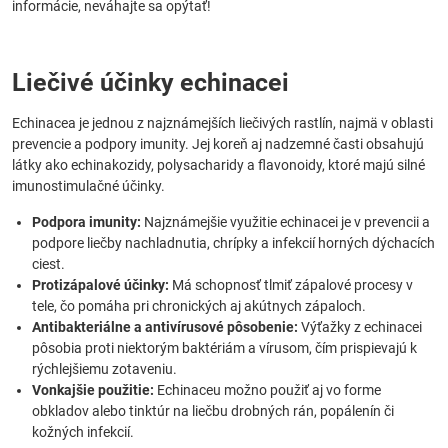
informácie, neváhajte sa opýtať!
Liečivé účinky echinacei
Echinacea je jednou z najznámejších liečivých rastlín, najmä v oblasti
prevencie a podpory imunity. Jej koreň aj nadzemné časti obsahujú
látky ako echinakozidy, polysacharidy a flavonoidy, ktoré majú silné
imunostimulačné účinky.
Podpora imunity:
Najznámejšie využitie echinacei je v prevencii a
podpore liečby nachladnutia, chrípky a infekcií horných dýchacích
ciest.
Protizápalové účinky:
Má schopnosť tlmiť zápalové procesy v
tele, čo pomáha pri chronických aj akútnych zápaloch.
Antibakteriálne a antivírusové pôsobenie:
Výťažky z echinacei
pôsobia proti niektorým baktériám a vírusom, čím prispievajú k
rýchlejšiemu zotaveniu.
Vonkajšie použitie:
Echinaceu možno použiť aj vo forme
obkladov alebo tinktúr na liečbu drobných rán, popálenín či
kožných infekcií.