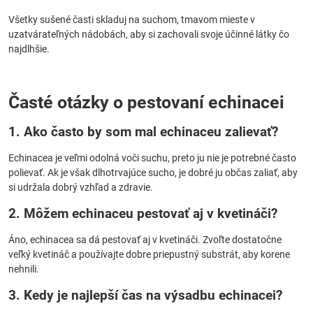
Všetky sušené časti skladuj na suchom, tmavom mieste v
uzatvárateľných nádobách, aby si zachovali svoje účinné látky čo
najdlhšie.
Časté otázky o pestovaní echinacei
1. Ako často by som mal echinaceu zalievať?
Echinacea je veľmi odolná voči suchu, preto ju nie je potrebné často
polievať. Ak je však dlhotrvajúce sucho, je dobré ju občas zaliať, aby
si udržala dobrý vzhľad a zdravie.
2. Môžem echinaceu pestovať aj v kvetináči?
Áno, echinacea sa dá pestovať aj v kvetináči. Zvoľte dostatočne
veľký kvetináč a používajte dobre priepustný substrát, aby korene
nehnili.
3. Kedy je najlepší čas na výsadbu echinacei?