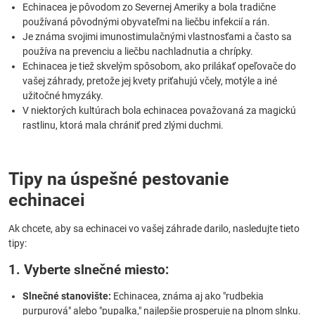
Echinacea je pôvodom zo Severnej Ameriky a bola tradične
používaná pôvodnými obyvateľmi na liečbu infekcií a rán.
Je známa svojimi imunostimulačnými vlastnosťami a často sa
používa na prevenciu a liečbu nachladnutia a chrípky.
Echinacea je tiež skvelým spôsobom, ako prilákať opeľovače do
vašej záhrady, pretože jej kvety priťahujú včely, motýle a iné
užitočné hmyzáky.
V niektorých kultúrach bola echinacea považovaná za magickú
rastlinu, ktorá mala chrániť pred zlými duchmi.
Tipy na úspešné pestovanie
echinacei
Ak chcete, aby sa echinacei vo vašej záhrade darilo, nasledujte tieto
tipy:
1. Vyberte slnečné miesto:
Slnečné stanovište:
Echinacea, známa aj ako "rudbekia
purpurová" alebo "pupalka," najlepšie prosperuje na plnom slnku.