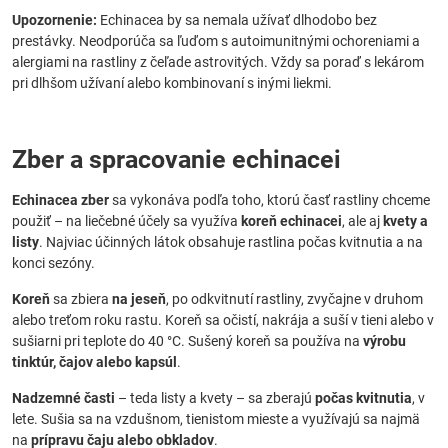
Upozornenie:
Echinacea by sa nemala užívať dlhodobo bez
prestávky. Neodporúča sa ľuďom s autoimunitnými ochoreniami a
alergiami na rastliny z čeľade astrovitých. Vždy sa poraď s lekárom
pri dlhšom užívaní alebo kombinovaní s inými liekmi.
Zber a spracovanie echinacei
Echinacea zber
sa vykonáva podľa toho, ktorú časť rastliny chceme
použiť – na liečebné účely sa využíva
koreň echinacei
, ale aj
kvety a
listy
. Najviac účinných látok obsahuje rastlina počas kvitnutia a na
konci sezóny.
Koreň
sa zbiera
na jeseň
, po odkvitnutí rastliny, zvyčajne v druhom
alebo treťom roku rastu. Koreň sa očistí, nakrája a suší v tieni alebo v
sušiarni pri teplote do 40 °C. Sušený koreň sa používa na
výrobu
tinktúr, čajov alebo kapsúl
.
Nadzemné časti
– teda listy a kvety – sa zberajú
počas kvitnutia
, v
lete. Sušia sa na vzdušnom, tienistom mieste a využívajú sa najmä
na
prípravu čaju alebo obkladov
.