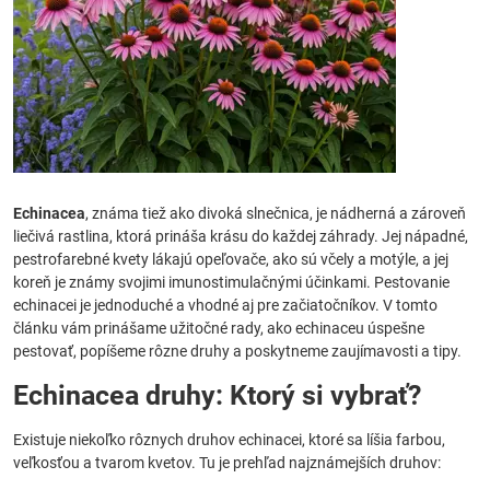
Echinacea
, známa tiež ako divoká slnečnica, je nádherná a zároveň
liečivá rastlina, ktorá prináša krásu do každej záhrady. Jej nápadné,
pestrofarebné kvety lákajú opeľovače, ako sú včely a motýle, a jej
koreň je známy svojimi imunostimulačnými účinkami. Pestovanie
echinacei je jednoduché a vhodné aj pre začiatočníkov. V tomto
článku vám prinášame užitočné rady, ako echinaceu úspešne
pestovať, popíšeme rôzne druhy a poskytneme zaujímavosti a tipy.
Echinacea druhy: Ktorý si vybrať?
Existuje niekoľko rôznych druhov echinacei, ktoré sa líšia farbou,
veľkosťou a tvarom kvetov. Tu je prehľad najznámejších druhov: