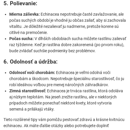
5. Polievanie:
Mierna zálievka:
Echinacea nepotrebuje časté zavlažovanie, ale
počas suchých období je vhodné ju občas zaliať, aby si zachovala
vitalitu. Je dôležité nezalievať ju nadmerne, pretože korene sú
citlivé na premočenie.
Počas sucha:
V dlhších obdobiach sucha môžete rastlinu zalievať
raz týždenne. Keď je rastlina dobre zakorenená (po prvom roku),
bude zvládať suchšie podmienky bez problémov.
6. Odolnosť a údržba:
Odolnosť voči chorobám:
Echinacea je veľmi odolná voči
chorobám a škodcom. Nepotrebuje špeciálnu starostlivosť, čo ju
robí ideálnou voľbou pre menej náročných záhradkárov.
Zimná starostlivosť:
Echinacea je trváca rastlina, ktorá odoláva
aj nízkym teplotám. Na jeseň zrežte rastlinu, ale v niektorých
prípadoch môžete ponechať niektoré kvety, ktoré vytvoria
semená a prilákajú vtáky.
Tieto rozšírené tipy vám pomôžu pestovať zdravú a krásne kvitnúcu
echinaceu. Ak máte ďalšie otázky alebo potrebujete doplniť