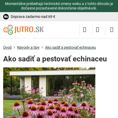
Momentálne prebiehajú technické zmeny webu a z tohto dôvodu je
dočasne pozastavené dokončenie objednávok.
Doprava zadarmo nad 69 €
Úvod
Návody a tipy
Ako sadiť a pestovať echinaceu
Ako sadiť a pestovať echinaceu