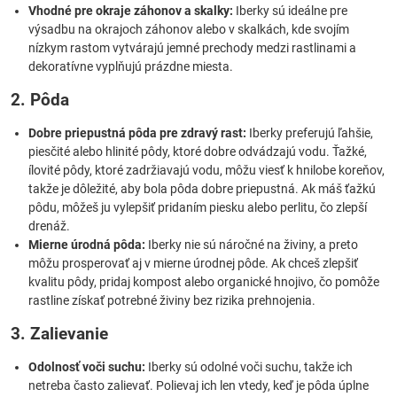
Vhodné pre okraje záhonov a skalky:
Iberky sú ideálne pre
výsadbu na okrajoch záhonov alebo v skalkách, kde svojím
nízkym rastom vytvárajú jemné prechody medzi rastlinami a
dekoratívne vyplňujú prázdne miesta.
2. Pôda
Dobre priepustná pôda pre zdravý rast:
Iberky preferujú ľahšie,
piesčité alebo hlinité pôdy, ktoré dobre odvádzajú vodu. Ťažké,
ílovité pôdy, ktoré zadržiavajú vodu, môžu viesť k hnilobe koreňov,
takže je dôležité, aby bola pôda dobre priepustná. Ak máš ťažkú
pôdu, môžeš ju vylepšiť pridaním piesku alebo perlitu, čo zlepší
drenáž.
Mierne úrodná pôda:
Iberky nie sú náročné na živiny, a preto
môžu prosperovať aj v mierne úrodnej pôde. Ak chceš zlepšiť
kvalitu pôdy, pridaj kompost alebo organické hnojivo, čo pomôže
rastline získať potrebné živiny bez rizika prehnojenia.
3. Zalievanie
Odolnosť voči suchu:
Iberky sú odolné voči suchu, takže ich
netreba často zalievať. Polievaj ich len vtedy, keď je pôda úplne