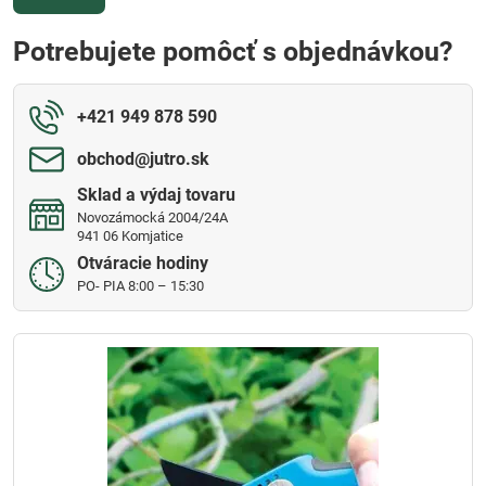
Potrebujete pomôcť s objednávkou?
+421 949 878 590
obchod​@jutro​.sk
Sklad a výdaj tovaru
Novozámocká 2004/24A
941 06 Komjatice
Otváracie hodiny
PO- PIA 8:00 – 15:30