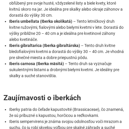
obľúbený pre svoje husté, vždyzelené listy a biele kvety, ktoré
kvitnú skoro na jar. Je ideálna pre skalky alebo okraje záhonov a
dorastá do výšky 30 cm.
Iberis umbellata (Iberka okolíkatá)
– Tento letničkový druh
kvitne ružovými, fialovými alebo bielymi kvetmi v lete. Dorastá do
výšky približne 20 – 40 cm a je ideálna pre kvetinové záhony
alebo kvetináče.
Iberis gibraltarica (Iberka gibraltárska)
– Tento druh kvitne
bledofialovými kvetmi a dorastá do výšky 30 – 40 cm. Je vhodná
pre slnečné miesta a dobre priepustnú pôdu.
Iberis carnosa (Iberka mäsitá)
– Tento druh sa vyznačuje
sukulentnými listami a drobnými bielymi kvetmi. Je ideálny pre
skalky a suché stanovištia.
Zaujímavosti o iberkách
Iberky patria do čeľade kapustovité (Brassicaceae), čo znamená,
že sú príbuzné s kapustou, horčicou a reďkovkami.
Iberis sempervirens je známa svojou odolnosťou voči mrazom a
suchu, čo ju robí skvelou voľbou pre skalné záhrady a suché