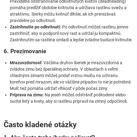
Pravidelné odstraňovanie odkvitnutých kvetov (deadheading)
pomáha predĺžiť obdobie kvitnutia a udržiava rastlinu sviežu a
atraktívnu. Iberky môžu kvitnúť dlhšie, ak ich prerezávaš
pravidelne po odkvitnutí.
Zastrihnutie po odkvitnutí:
Po odkvitnutí môžeš rastlinu jemne
zastrihnúť, aby si podporil nový rast a udržal ju kompaktnú.
Zastrihnutím sa rastlina omladí a lepšie zvládne budúce kvitnutie.
6. Prezimovanie
Mrazuvzdornosť:
Väčšina druhov iberiek je mrazuvzdorná a
zvládne zimu bez špeciálnej ochrany. V oblastiach s veľmi
chladnými zimami môžeš pridať vrstvu mulču na ochranu
koreňov pred mrazom, ale vo väčšine prípadov to nie je potrebné.
Mulč tiež pomáha udržať vlhkosť v pôde počas zimy.
Príprava na zimu:
Na jeseň môžeš odstrániť poškodené alebo
suché listy a kvety, aby si rastlinu pripravil na zimný odpočinok.
Často kladené otázky