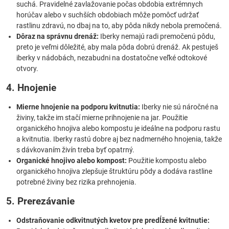
suchá. Pravidelné zavlažovanie počas obdobia extrémnych
horúčav alebo v suchších obdobiach môže pomôcť udržať
rastlinu zdravú, no dbaj na to, aby pôda nikdy nebola premočená.
Dôraz na správnu drenáž:
Iberky nemajú radi premočenú pôdu,
preto je veľmi dôležité, aby mala pôda dobrú drenáž. Ak pestuješ
iberky v nádobách, nezabudni na dostatočne veľké odtokové
otvory.
4. Hnojenie
Mierne hnojenie na podporu kvitnutia:
Iberky nie sú náročné na
živiny, takže im stačí mierne prihnojenie na jar. Použitie
organického hnojiva alebo kompostu je ideálne na podporu rastu
a kvitnutia. Iberky rastú dobre aj bez nadmerného hnojenia, takže
s dávkovaním živín treba byť opatrný.
Organické hnojivo alebo kompost:
Použitie kompostu alebo
organického hnojiva zlepšuje štruktúru pôdy a dodáva rastline
potrebné živiny bez rizika prehnojenia.
5. Prerezávanie
Odstraňovanie odkvitnutých kvetov pre predĺžené kvitnutie: