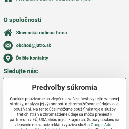
O spoločnosti
Slovenská rodinná firma
obchod​@jutro​.sk
Ďalšie kontakty
Sledujte nás:
Facebook
Pinterest
Instagram
Blog
Predvoľby súkromia
Všetko o nákupe
Cookies používame na zlepšenie vašej návštevy tejto webovej
stránky, analýzu jej výkonnosti a zhromažďovanie údajov o jej
používaní. Na tento účel môžeme použiť nástroje a služby
Ďakujeme za podporu
tretích strán a zhromaždené údaje sa môžu preniesť k
partnerom v EÚ, USA alebo iných krajinách. Súbory cookies na
Sme slovenský e-shop bez dotácií​. Fungujeme len
zlepšenie relevancie reklám využíva služba
Google Ads –