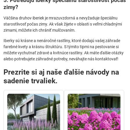
5. Potrebujú iberky špeciálnu starostlivosť počas
zimy?
Väčšina druhov iberiek je mrazuvzdorná a nevyžaduje špeciálnu
starostlivosť počas zimy. Ak však žijete v oblasti s veľmi chladnými
zimami, môžete ich chrániť mulčovaním.
Iberky sú krásne a nenáročné rastliny, ktoré dodajú vašej záhrade
farebné kvety a krásnu štruktúru. S týmito tipmi na pestovanie si
môžete vychutnať zdravé a kvitnúce rastliny. Ak máte ďalšie otázky
alebo potrebujete záhradné potreby, neváhajte nás kontaktovať!
Prezrite si aj naše ďalšie návody na
sadenie trvaliek.