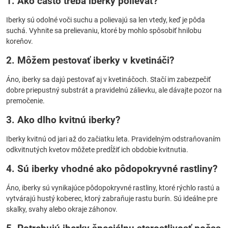
1. Ako často treba iberky polievať?
Iberky sú odolné voči suchu a polievajú sa len vtedy, keď je pôda
suchá. Vyhnite sa prelievaniu, ktoré by mohlo spôsobiť hnilobu
koreňov.
2. Môžem pestovať iberky v kvetináči?
Áno, iberky sa dajú pestovať aj v kvetináčoch. Stačí im zabezpečiť
dobre priepustný substrát a pravidelnú zálievku, ale dávajte pozor na
premočenie.
3. Ako dlho kvitnú iberky?
Iberky kvitnú od jari až do začiatku leta. Pravidelným odstraňovaním
odkvitnutých kvetov môžete predĺžiť ich obdobie kvitnutia.
4. Sú iberky vhodné ako pôdopokryvné rastliny?
Áno, iberky sú vynikajúce pôdopokryvné rastliny, ktoré rýchlo rastú a
vytvárajú hustý koberec, ktorý zabraňuje rastu burín. Sú ideálne pre
skalky, svahy alebo okraje záhonov.