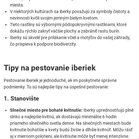
miesta.
V niektorých kultúrach sa iberky považujú za symboly čistoty a
nevinnosti kvôli svojim jemným bielym kvetom.
Tieto rastliny sú výbornými pôdopokryvnými rastlinami, ktoré
dokážu rýchlo zakryť väčšie plochy a zabrániť rastu burín.
Iberky sú skvelé pre prilákanie včiel a motýľov do vašej záhrady,
čo prispieva k podpore biodiverzity.
Tipy na pestovanie iberiek
Pestovanie iberiek je jednoduché, ak im poskytnete správne
podmienky. Tu sú najlepšie tipy na úspešné pestovanie:
1. Stanovište
Slnečné miesto pre bohaté kvitnutie:
Iberky uprednostňujú plné
slnko a najlepšie kvitnú, ak dostávajú minimálne 6 hodín
priameho slnečného svetla denne. Na slnečných miestach bude
kvitnutie bohatšie a kvety budú živšie a dlhšie kvitnúť. Môžu rásť
aj v miernom polotieni, ale kvitnutie môže byť menej intenzívne.