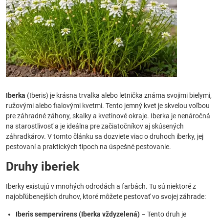
Iberka
(Iberis) je krásna trvalka alebo letnička známa svojimi bielymi,
ružovými alebo fialovými kvetmi. Tento jemný kvet je skvelou voľbou
pre záhradné záhony, skalky a kvetinové okraje. Iberka je nenáročná
na starostlivosť a je ideálna pre začiatočníkov aj skúsených
záhradkárov. V tomto článku sa dozviete viac o druhoch iberky, jej
pestovaní a praktických tipoch na úspešné pestovanie.
Druhy iberiek
Iberky existujú v mnohých odrodách a farbách. Tu sú niektoré z
najobľúbenejších druhov, ktoré môžete pestovať vo svojej záhrade:
Iberis sempervirens (Iberka vždyzelená)
– Tento druh je