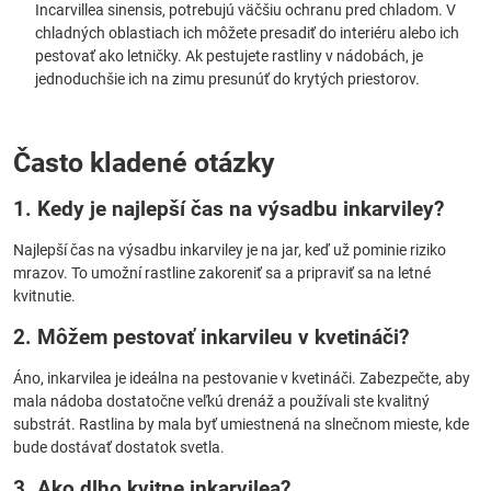
Incarvillea sinensis, potrebujú väčšiu ochranu pred chladom. V
chladných oblastiach ich môžete presadiť do interiéru alebo ich
pestovať ako letničky. Ak pestujete rastliny v nádobách, je
jednoduchšie ich na zimu presunúť do krytých priestorov.
Často kladené otázky
1. Kedy je najlepší čas na výsadbu inkarviley?
Najlepší čas na výsadbu inkarviley je na jar, keď už pominie riziko
mrazov. To umožní rastline zakoreniť sa a pripraviť sa na letné
kvitnutie.
2. Môžem pestovať inkarvileu v kvetináči?
Áno, inkarvilea je ideálna na pestovanie v kvetináči. Zabezpečte, aby
mala nádoba dostatočne veľkú drenáž a používali ste kvalitný
substrát. Rastlina by mala byť umiestnená na slnečnom mieste, kde
bude dostávať dostatok svetla.
3. Ako dlho kvitne inkarvilea?