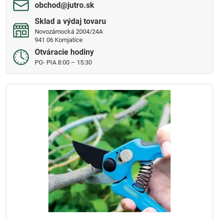
obchod​@jutro​.sk
Sklad a výdaj tovaru
Novozámocká 2004/24A
941 06 Komjatice
Otváracie hodiny
PO- PIA 8:00 – 15:30