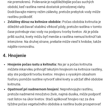
nie premokrenú. Polievanie je najdôležitejšie počas suchých
období, keď rastlina nemá dostatok prirodzenej vlahy.
Dodržiavajte mierny režim zálievky, pretože prebytok vody môže
rastlinu poškodiť.
Zvláštny dôraz na kvitnúce obdobie:
Počas obdobia kvitnutia je
dôležité udržiavať stabilnú vlhkosť pôdy, pretože rastlina v tomto
čase potrebuje viac vody na podporu tvorby kvetov. Ak je pôda
príliš suchá, kvety môžu byť menšie a rastlina nemusí kvitnúť tak
intenzívne. Na druhej strane, preliatie môže viesť k hnilobe, takže
nájdite rovnováhu.
4. Hnojenie
Hnojenie počas rastu a kvitnutia:
Na jar a počas kvitnutia
môžete inkarvileu prihnojiť tekutým hnojivom na kvitnúce rastliny,
aby ste podporili tvorbu kvetov. Hnojivo s vysokým obsahom
fosforu pomôže rastline vytvoriť silné kvety a udržať dlhé obdobie
kvitnutia.
Opatrnosť pri nadmernom hnojení:
Neprehnojujte rastlinu,
pretože nadmerné množstvo živín, najmä dusíka, môže podporiť
rast listov na úkor kvetov. Stačí aplikovať hnojivo raz za dva
týždne počas vegetačného obdobia a rastlina bude prosperovať