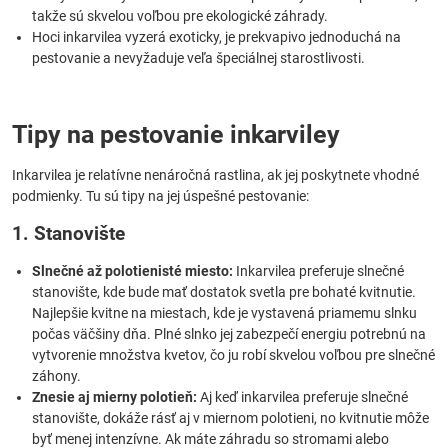
takže sú skvelou voľbou pre ekologické záhrady.
Hoci inkarvilea vyzerá exoticky, je prekvapivo jednoduchá na
pestovanie a nevyžaduje veľa špeciálnej starostlivosti.
Tipy na pestovanie inkarviley
Inkarvilea je relatívne nenáročná rastlina, ak jej poskytnete vhodné
podmienky. Tu sú tipy na jej úspešné pestovanie:
1. Stanovište
Slnečné až polotienisté miesto:
Inkarvilea preferuje slnečné
stanovište, kde bude mať dostatok svetla pre bohaté kvitnutie.
Najlepšie kvitne na miestach, kde je vystavená priamemu slnku
počas väčšiny dňa. Plné slnko jej zabezpečí energiu potrebnú na
vytvorenie množstva kvetov, čo ju robí skvelou voľbou pre slnečné
záhony.
Znesie aj mierny polotieň:
Aj keď inkarvilea preferuje slnečné
stanovište, dokáže rásť aj v miernom polotieni, no kvitnutie môže
byť menej intenzívne. Ak máte záhradu so stromami alebo