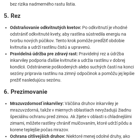
bez rizika nadmerného rastu lístia.
5. Rez
Odstraňovanie odkvitnutých kvetov:
Po odkvitnutí je vhodné
odstrániť odkvitnuté kvety, aby rastlina sústredila energiu na
tvorbu nových púčikov. Tento krok pomôže predĺžiť obdobie
kvitnutia a udrží rastlinu čistú a upravenú.
Pravidelná údržba pre zdravý rast:
Pravidelný rez a údržba
inkarviley podporia ďalšie kvitnutie a udržia rastlinu v dobrej
kondícii. Odstránenie poškodených alebo suchých častí na konci
sezóny pripravia rastlinu na zimný odpočinok a pomôžu jej lepšie
prežiť nasledujúcu sezónu.
6. Prezimovanie
Mrazuvzdornosť inkarviley:
Väčšina druhov inkarviley je
mrazuvzdorná, takže v miernych oblastiach nevyžadujú žiadnu
špeciálnu ochranu pred zimou. Ak žijete v oblasti s chladnejšími
zimami, môžete rastliny chrániť mulčovaním, ktoré udrží pôdu a
korene teplejšie počas mrazov.
Ochrana citlivejších druhov:
Niektoré menej odolné druhy, ako