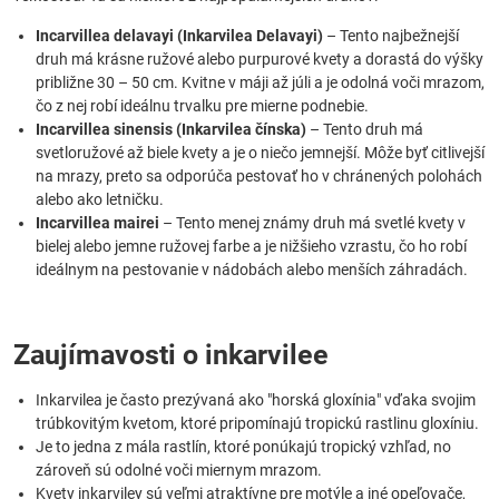
Incarvillea delavayi (Inkarvilea Delavayi)
– Tento najbežnejší
druh má krásne ružové alebo purpurové kvety a dorastá do výšky
približne 30 – 50 cm. Kvitne v máji až júli a je odolná voči mrazom,
čo z nej robí ideálnu trvalku pre mierne podnebie.
Incarvillea sinensis (Inkarvilea čínska)
– Tento druh má
svetloružové až biele kvety a je o niečo jemnejší. Môže byť citlivejší
na mrazy, preto sa odporúča pestovať ho v chránených polohách
alebo ako letničku.
Incarvillea mairei
– Tento menej známy druh má svetlé kvety v
bielej alebo jemne ružovej farbe a je nižšieho vzrastu, čo ho robí
ideálnym na pestovanie v nádobách alebo menších záhradách.
Zaujímavosti o inkarvilee
Inkarvilea je často prezývaná ako "horská gloxínia" vďaka svojim
trúbkovitým kvetom, ktoré pripomínajú tropickú rastlinu gloxíniu.
Je to jedna z mála rastlín, ktoré ponúkajú tropický vzhľad, no
zároveň sú odolné voči miernym mrazom.
Kvety inkarviley sú veľmi atraktívne pre motýle a iné opeľovače,