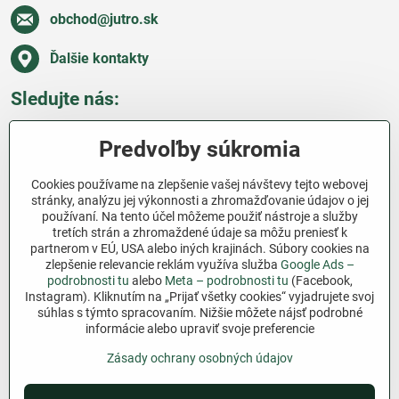
obchod​@jutro​.sk
Ďalšie kontakty
Sledujte nás:
Facebook
Pinterest
Instagram
Blog
Predvoľby súkromia
Všetko o nákupe
Cookies používame na zlepšenie vašej návštevy tejto webovej
stránky, analýzu jej výkonnosti a zhromažďovanie údajov o jej
používaní. Na tento účel môžeme použiť nástroje a služby
Ďakujeme za podporu
tretích strán a zhromaždené údaje sa môžu preniesť k
partnerom v EÚ, USA alebo iných krajinách. Súbory cookies na
Sme slovenský e-shop bez dotácií​. Fungujeme len
zlepšenie relevancie reklám využíva služba
Google Ads –
vďaka vám – ľuďom, ktorí veria v poctivú prácu a
podrobnosti tu
alebo
Meta – podrobnosti tu
(Facebook,
lásku k pôde​. Každý nákup na Jutro​.sk nám pomáha
Instagram). Kliknutím na „Prijať všetky cookies“ vyjadrujete svoj
súhlas s týmto spracovaním. Nižšie môžete nájsť podrobné
pokračovať v tom, čo má zmysel – pomáhať
informácie alebo upraviť svoje preferencie
záhradkárom zadarmo a srdcom​.
Zásady ochrany osobných údajov
©
2026
Copyright