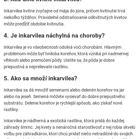
Inkarvilea kvitne zvyčajne od mája do júna, pričom kvitnutie trvá
niekoľko týždňov. Pravidelné odstraňovanie odkvitnutých kvetov
môže predĺžiť obdobie kvitnutia.
4. Je inkarvilea náchylná na choroby?
Inkarvilea je vo všeobecnosti odolná voči chorobám. Hlavným
problémom môže byť hniloba koreňov, ktorá vzniká pri nadmernej
vlhkosti alebo premočení pôdy. Uistite sa, že pôda je dobre
priepustná a neprelievate rastlinu.
5. Ako sa množí inkarvilea?
Inkarvilea sa dá množiť semenami alebo delením koreňov na jar
alebo na jeseň. Semená môžete vysievať do dobre priepustného
substrátu. Delenie koreňov je rýchlejší spôsob, ako získať nové
rastliny.
Inkarvilea je nádherná a exotická rastlina, ktorá pridá do každej
záhrady šmrnc. Jej kvety a nenáročná starostlivosť z nej robia skvelú
voľbu pre záhradkárov, ktorí chcú pridať niečo netradičné do svojich