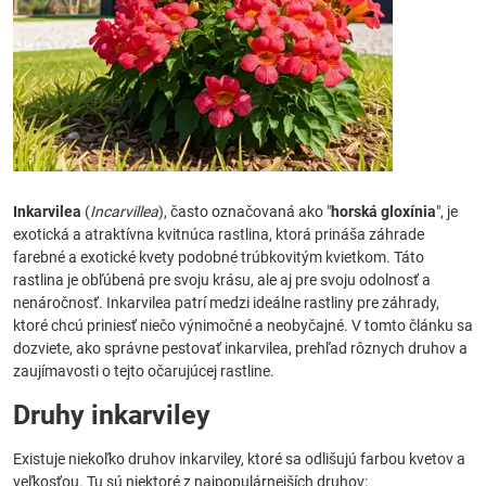
Inkarvilea
(
Incarvillea
), často označovaná ako "
horská gloxínia
", je
exotická a atraktívna kvitnúca rastlina, ktorá prináša záhrade
farebné a exotické kvety podobné trúbkovitým kvietkom. Táto
rastlina je obľúbená pre svoju krásu, ale aj pre svoju odolnosť a
nenáročnosť. Inkarvilea patrí medzi ideálne rastliny pre záhrady,
ktoré chcú priniesť niečo výnimočné a neobyčajné. V tomto článku sa
dozviete, ako správne pestovať inkarvilea, prehľad rôznych druhov a
zaujímavosti o tejto očarujúcej rastline.
Druhy inkarviley
Existuje niekoľko druhov inkarviley, ktoré sa odlišujú farbou kvetov a
veľkosťou. Tu sú niektoré z najpopulárnejších druhov: