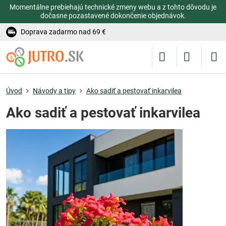
Momentálne prebiehajú technické zmeny webu a z tohto dôvodu je
dočasne pozastavené dokončenie objednávok.
Doprava zadarmo nad 69 €
Úvod
Návody a tipy
Ako sadiť a pestovať inkarvilea
Ako sadiť a pestovať inkarvilea