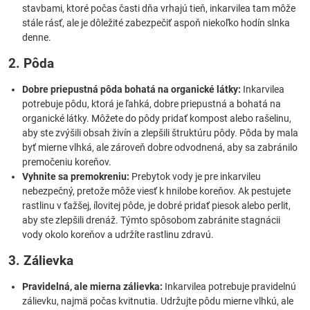
stavbami, ktoré počas časti dňa vrhajú tieň, inkarvilea tam môže
stále rásť, ale je dôležité zabezpečiť aspoň niekoľko hodín slnka
denne.
2. Pôda
Dobre priepustná pôda bohatá na organické látky:
Inkarvilea
potrebuje pôdu, ktorá je ľahká, dobre priepustná a bohatá na
organické látky. Môžete do pôdy pridať kompost alebo rašelinu,
aby ste zvýšili obsah živín a zlepšili štruktúru pôdy. Pôda by mala
byť mierne vlhká, ale zároveň dobre odvodnená, aby sa zabránilo
premočeniu koreňov.
Vyhnite sa premokreniu:
Prebytok vody je pre inkarvileu
nebezpečný, pretože môže viesť k hnilobe koreňov. Ak pestujete
rastlinu v ťažšej, ílovitej pôde, je dobré pridať piesok alebo perlit,
aby ste zlepšili drenáž. Týmto spôsobom zabránite stagnácii
vody okolo koreňov a udržíte rastlinu zdravú.
3. Zálievka
Pravidelná, ale mierna zálievka:
Inkarvilea potrebuje pravidelnú
zálievku, najmä počas kvitnutia. Udržujte pôdu mierne vlhkú, ale