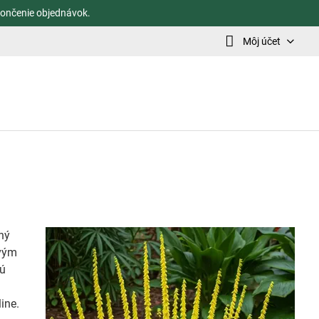
ončenie objednávok.
Môj účet
ný
ovým
jú
ine.