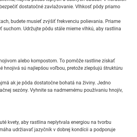
 zabezpečiť dostatočné zavlažovanie. Vlhkosť pôdy priamo
ach, budete musieť zvýšiť frekvenciu polievania. Priame
eť suchom. Udržujte pôdu stále mierne vlhkú, aby rastlina
hnojivom alebo kompostom. To pomôže rastline získať
é hnojivá sú najlepšou voľbou, pretože zlepšujú štruktúru
ajmä ak je pôda dostatočne bohatá na živiny. Jedno
getačnej sezóny. Vyhnite sa nadmernému používaniu hnojív,
uté kvety, aby rastlina neplytvala energiou na tvorbu
máha udržiavať jazyčník v dobrej kondícii a podporuje