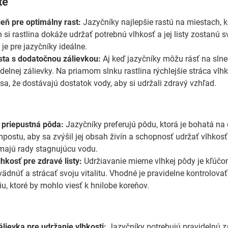
te
ieň pre optimálny rast:
Jazyčníky najlepšie rastú na miestach, k
si rastlina dokáže udržať potrebnú vlhkosť a jej listy zostanú 
je pre jazyčníky ideálne.
ta s dodatočnou zálievkou:
Aj keď jazyčníky môžu rásť na slneč
elnej zálievky. Na priamom slnku rastlina rýchlejšie stráca vlhk
e sa, že dostávajú dostatok vody, aby si udržali zdravý vzhľad.
 priepustná pôda:
Jazyčníky preferujú pôdu, ktorá je bohatá na 
ostu, aby sa zvýšil jej obsah živín a schopnosť udržať vlhkosť. 
majú rady stagnujúcu vodu.
hkosť pre zdravé listy:
Udržiavanie mierne vlhkej pôdy je kľúčom
ädnúť a strácať svoju vitalitu. Vhodné je pravidelne kontrolova
u, ktoré by mohlo viesť k hnilobe koreňov.
álievka pre udržanie vlhkosti:
Jazyčníky potrebujú pravidelnú z