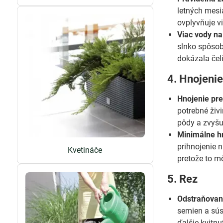
letných mesi
ovplyvňuje vit
Viac vody na
slnko spôsobu
dokázala čel
4. Hnojeni
Hnojenie pre
potrebné živ
pôdy a zvyšu
Minimálne h
prihnojenie 
Kvetináče
pretože to m
5. Rez
Odstraňovani
semien a sús
ďalšie kvitnut