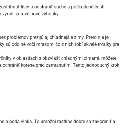
strihnúť listy a odstrániť suché a poškodené časti
r vyraší zdravé nové výhonky.
z problémov prežijú aj chladnejšie zimy. Preto nie je
 sú odolné voči mrazom, čo z nich robí skvelé trvalky pre
yčníky v oblastiach s obzvlášť chladnými zimami, môžete
a ochrániť korene pred zamrznutím. Tento jednoduchý krok
rne a pôda vlhká. To umožní rastline dobre sa zakoreniť a