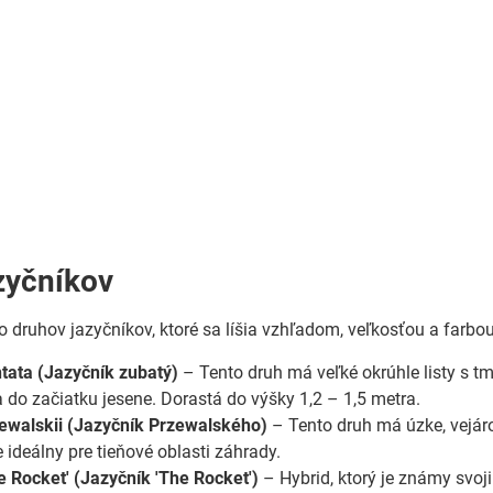
zyčníkov
ko druhov jazyčníkov, ktoré sa líšia vzhľadom, veľkosťou a farbo
ntata (Jazyčník zubatý)
– Tento druh má veľké okrúhle listy s tm
a do začiatku jesene. Dorastá do výšky 1,2 – 1,5 metra.
zewalskii (Jazyčník Przewalského)
– Tento druh má úzke, vejárovi
e ideálny pre tieňové oblasti záhrady.
he Rocket' (Jazyčník 'The Rocket')
– Hybrid, ktorý je známy svoj