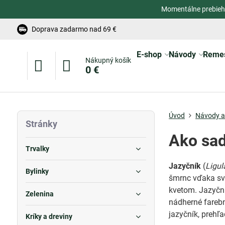
Momentálne prebieh
Doprava zadarmo nad 69 €
E-shop
Návody
Reme
Nákupný košík
0 €
Úvod
Návody a 
Stránky
Ako sad
Trvalky
Jazyčník
(
Ligul
Bylinky
šmrnc vďaka sv
kvetom. Jazyční
Zelenina
nádherné farebn
jazyčník, prehľa
Kríky a dreviny