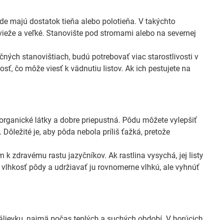
de majú dostatok tieňa alebo polotieňa. V takýchto
svieže a veľké. Stanovište pod stromami alebo na severnej
ných stanovištiach, budú potrebovať viac starostlivosti v
osť, čo môže viesť k vädnutiu listov. Ak ich pestujete na
organické látky a dobre priepustná. Pôdu môžete vylepšiť
Dôležité je, aby pôda nebola príliš ťažká, pretože
 k zdravému rastu jazyčníkov. Ak rastlina vysychá, jej listy
ť vlhkosť pôdy a udržiavať ju rovnomerne vlhkú, ale vyhnúť
álievku, najmä počas teplých a suchých období. V horúcich