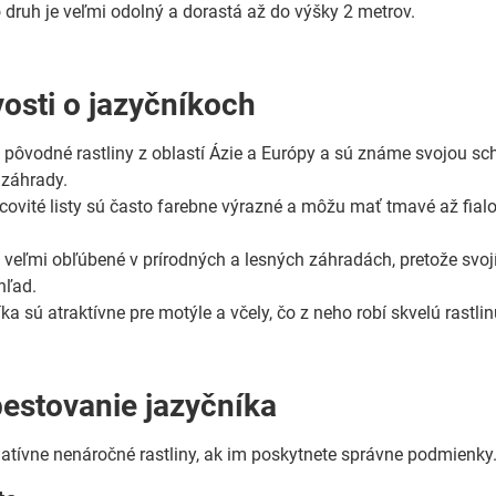
o druh je veľmi odolný a dorastá až do výšky 2 metrov.
osti o jazyčníkoch
pôvodné rastliny z oblastí Ázie a Európy a sú známe svojou schop
i záhrady.
dcovité listy sú často farebne výrazné a môžu mať tmavé až fial
 veľmi obľúbené v prírodných a lesných záhradách, pretože svo
hľad.
ka sú atraktívne pre motýle a včely, čo z neho robí skvelú rastli
pestovanie jazyčníka
latívne nenáročné rastliny, ak im poskytnete správne podmienky.