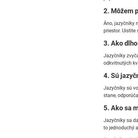
2. Môžem pe
Áno, jazyčníky m
priestor. Uistit
3. Ako dlho
Jazyčníky zvyča
odkvitnutých kv
4. Sú jazyč
Jazyčníky sú vo 
stane, odporúč
5. Ako sa 
Jazyčníky sa da
to jednoduchý a 