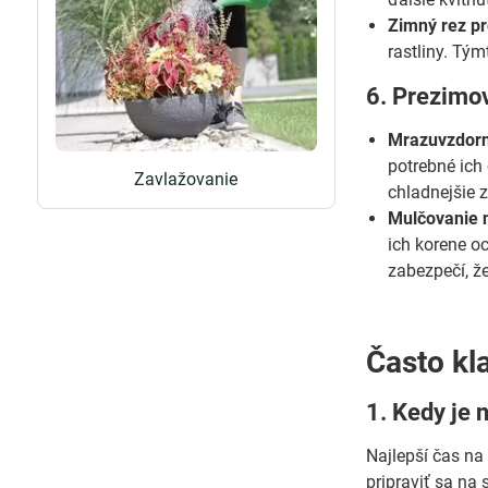
Zimný rez pr
rastliny. Tý
6. Prezimo
Mrazuvzdorn
potrebné ich
Zavlažovanie
chladnejšie 
Mulčovanie n
ich korene o
zabezpečí, že
Často kl
1. Kedy je 
Najlepší čas na
pripraviť sa na 