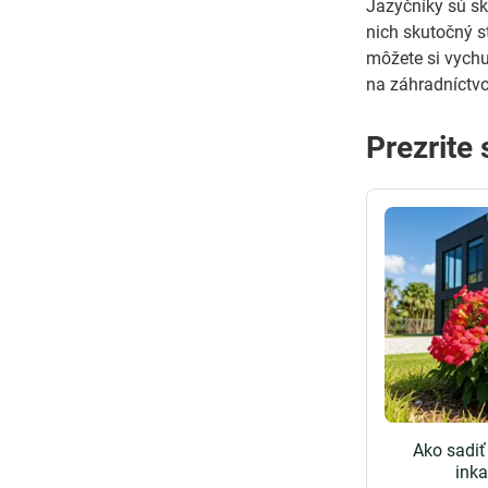
Jazyčníky sú skv
nich skutočný s
môžete si vychu
na záhradníctvo
Prezrite 
Ako sadiť
inka