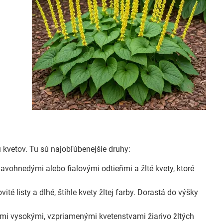
u kvetov. Tu sú najobľúbenejšie druhy:
avohnedými alebo fialovými odtieňmi a žlté kvety, ktoré
té listy a dlhé, štíhle kvety žltej farby. Dorastá do výšky
imi vysokými, vzpriamenými kvetenstvami žiarivo žltých