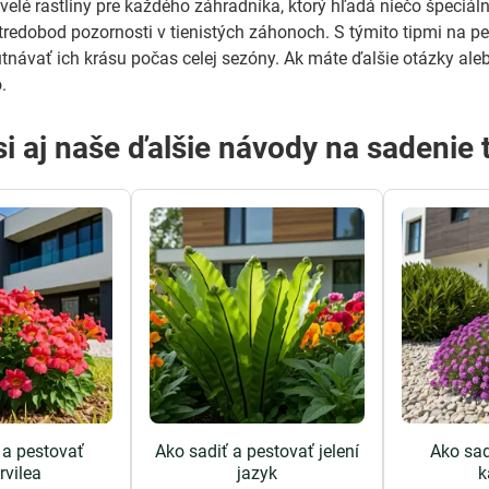
elé rastliny pre každého záhradníka, ktorý hľadá niečo špeciálne
tredobod pozornosti v tienistých záhonoch. S týmito tipmi na p
tnávať ich krásu počas celej sezóny. Ak máte ďalšie otázky aleb
.
si aj naše ďalšie návody na sadenie t
 a pestovať
Ako sadiť a pestovať jelení
Ako sad
rvilea
jazyk
k