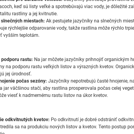
acoch, keď sú listy veľké a spotrebúvajú viac vody, je dôležité
alitu rastliny a jej kvitnutie.
 slnečných miestach:
Ak pestujete jazyčníky na slnečných miest
je rýchlejšie odparovanie vody, takže rastlina môže rýchlo trpi
iť vyšším teplotám.
e
 podporu rastu:
Na jar môžete jazyčníky prihnojiť organickým 
iny na podporu rastu veľkých listov a výrazných kvetov. Organick
jú jej úrodnosť.
nojenie počas sezóny:
Jazyčníky nepotrebujú časté hnojenie, n
na jar väčšinou stačí, aby rastlina prosperovala počas celej ve
ôže viesť k nadmernému rastu listov na úkor kvetov.
e odkvitnutých kvetov:
Po odkvitnutí je dobré odstrániť odkvitn
tredila sa na produkciu nových listov a kvetov. Tento postup po
ie.