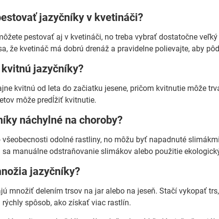
stovať jazyčníky v kvetináči?
ôžete pestovať aj v kvetináči, no treba vybrať dostatočne veľký 
e sa, že kvetináč má dobrú drenáž a pravidelne polievajte, aby pô
 kvitnú jazyčníky?
jne kvitnú od leta do začiatku jesene, pričom kvitnutie môže tr
etov môže predĺžiť kvitnutie.
níky náchylné na choroby?
všeobecnosti odolné rastliny, no môžu byť napadnuté slimákmi a s
a sa manuálne odstraňovanie slimákov alebo použitie ekologick
množia jazyčníky?
jú množiť delením trsov na jar alebo na jeseň. Stačí vykopať trs
rýchly spôsob, ako získať viac rastlín.