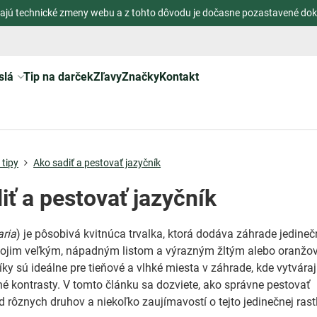
ajú technické zmeny webu a z tohto dôvodu je dočasne pozastavené dok
slá
Tip na darček
Zľavy
Značky
Kontakt
tipy
Ako sadiť a pestovať jazyčník
iť a pestovať jazyčník
aria
) je pôsobivá kvitnúca trvalka, ktorá dodáva záhrade jedineč
ojim veľkým, nápadným listom a výrazným žltým alebo oranž
ky sú ideálne pre tieňové a vlhké miesta v záhrade, kde vytvára
é kontrasty. V tomto článku sa dozviete, ako správne pestovať
d rôznych druhov a niekoľko zaujímavostí o tejto jedinečnej rastl