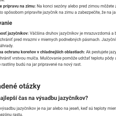
e prípravu na zimu:
Na konci sezóny alebo pred zimou môžete za
mto spôsobom pripravíte jazyčník na zimu a zabezpečíte, že na ja
vanie
osť jazyčníkov:
Väčšina druhov jazyčníkov je mrazuvzdorná a be
 chrániť pred mrazmi v miernych podnebných pásmach. Jazyčníky
záhrady.
a ochranu koreňov v chladnejších oblastiach:
Ak pestujete jaz
chrániť vrstvou mulča. Mulčovanie pomôže udržať teplotu pôdy 
 rastliny budú na jar pripravené na nový rast.
adené otázky
najlepší čas na výsadbu jazyčníkov?
 výsadbu jazyčníkov je na jar alebo na jeseň, keď sú teploty mie
sezónu rastu.