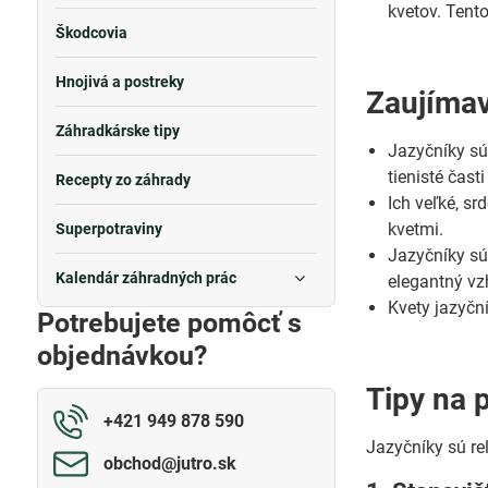
kvetov. Tent
Škodcovia
Hnojivá a postreky
Zaujímav
Záhradkárske tipy
Jazyčníky sú 
tienisté čast
Recepty zo záhrady
Ich veľké, sr
kvetmi.
Superpotraviny
Jazyčníky sú
Kalendár záhradných prác
elegantný vz
Kvety jazyční
Potrebujete pomôcť s
objednávkou?
Tipy na 
+421 949 878 590
Jazyčníky sú re
obchod​@jutro​.sk