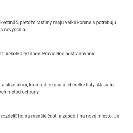
kvetináč, pretože rastliny majú veľké korene a potrebujú
da nevyschla.
vať niekoľko týždňov. Pravidelné odstraňovanie
lizniakmi, ktorí radi okusujú ich veľké listy. Ak sa to
ých metód ochrany.
, rozdeliť ho na menšie časti a zasadiť na nové miesto. Je