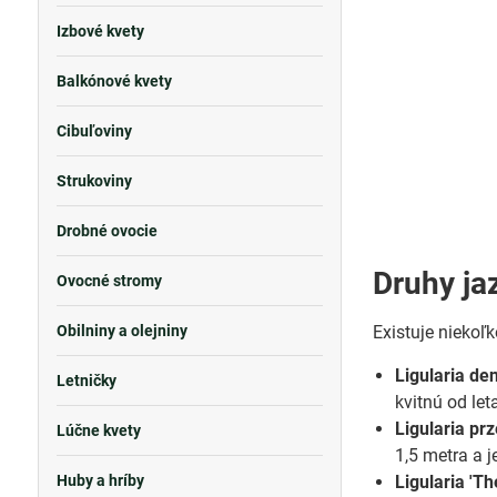
Izbové kvety
Balkónové kvety
Cibuľoviny
Strukoviny
Drobné ovocie
Druhy ja
Ovocné stromy
Obilniny a olejniny
Existuje niekoľ
Ligularia de
Letničky
kvitnú od let
Ligularia pr
Lúčne kvety
1,5 metra a j
Huby a hríby
Ligularia 'T