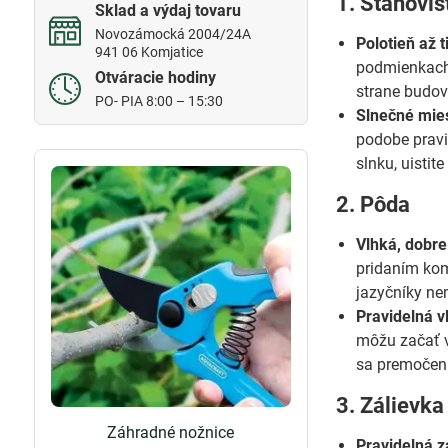
1. Stanoviš
Sklad a výdaj tovaru
Novozámocká 2004/24A
Polotieň až t
941 06 Komjatice
podmienkach 
Otváracie hodiny
strane budov 
PO- PIA 8:00 – 15:30
Slnečné mies
podobe pravid
slnku, uistit
2. Pôda
Vlhká, dobre
pridaním komp
jazyčníky ne
Pravidelná vl
môžu začať v
sa premočeni
3. Zálievka
Záhradné nožnice
Pravidelná z