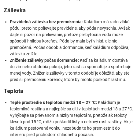
Zálievka
Pravidelná zálievka bez premokrenia:
Kaládium má rado vlhkú
pôdu, preto ho polievajte pravidelne, aby pôda nevyschla. Avšak
dajte si pozor na prelievanie, pretože prebytočná voda môže
spôsobiť hnilobu koreňov. Pôda by mala byť vlhká, ale nie
premočená. Počas obdobia dormancie, keď kaládium odpočíva,
zálievku znížte.
Zníženie zálievky počas dormancie:
Keď sa kaládium dostáva
do zimného obdobia pokoja, jeho rast sa spomaľuje a spotrebuje
menej vody. Zníženie zálievky v tomto období je dôležité, aby ste
predišli premočeniu koreňov, ktoré by mohlo poškodiť rastlinu.
Teplota
Teplé prostredie s teplotou medzi 18 – 27 °C:
Kaládium je
teplomilná rastlina a najlepšie sa cíti v teplotách medzi 18 a 27 °C.
Vyhýbajte sa prievanom a nízkym teplotám, pretože ak teploty
klesnú pod 15 °C, môžu poškodiť listy a celkový rast rastliny. Ak je
kaládium pestované vonku, nezabudnite ho premiestniť do
interiéru pred príchodom chladného počasia.