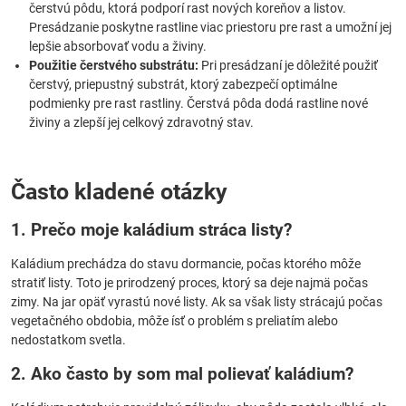
čerstvú pôdu, ktorá podporí rast nových koreňov a listov.
Presádzanie poskytne rastline viac priestoru pre rast a umožní jej
lepšie absorbovať vodu a živiny.
Použitie čerstvého substrátu:
Pri presádzaní je dôležité použiť
čerstvý, priepustný substrát, ktorý zabezpečí optimálne
podmienky pre rast rastliny. Čerstvá pôda dodá rastline nové
živiny a zlepší jej celkový zdravotný stav.
Často kladené otázky
1. Prečo moje kaládium stráca listy?
Kaládium prechádza do stavu dormancie, počas ktorého môže
stratiť listy. Toto je prirodzený proces, ktorý sa deje najmä počas
zimy. Na jar opäť vyrastú nové listy. Ak sa však listy strácajú počas
vegetačného obdobia, môže ísť o problém s preliatím alebo
nedostatkom svetla.
2. Ako často by som mal polievať kaládium?