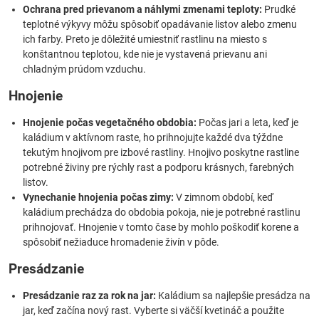
Ochrana pred prievanom a náhlymi zmenami teploty:
Prudké
teplotné výkyvy môžu spôsobiť opadávanie listov alebo zmenu
ich farby. Preto je dôležité umiestniť rastlinu na miesto s
konštantnou teplotou, kde nie je vystavená prievanu ani
chladným prúdom vzduchu.
Hnojenie
Hnojenie počas vegetačného obdobia:
Počas jari a leta, keď je
kaládium v aktívnom raste, ho prihnojujte každé dva týždne
tekutým hnojivom pre izbové rastliny. Hnojivo poskytne rastline
potrebné živiny pre rýchly rast a podporu krásnych, farebných
listov.
Vynechanie hnojenia počas zimy:
V zimnom období, keď
kaládium prechádza do obdobia pokoja, nie je potrebné rastlinu
prihnojovať. Hnojenie v tomto čase by mohlo poškodiť korene a
spôsobiť nežiaduce hromadenie živín v pôde.
Presádzanie
Presádzanie raz za rok na jar:
Kaládium sa najlepšie presádza na
jar, keď začína nový rast. Vyberte si väčší kvetináč a použite