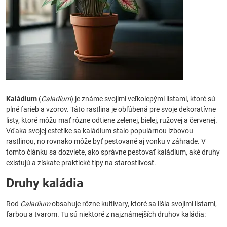
Kaládium
(
Caladium
) je známe svojimi veľkolepými listami, ktoré sú
plné farieb a vzorov. Táto rastlina je obľúbená pre svoje dekoratívne
listy, ktoré môžu mať rôzne odtiene zelenej, bielej, ružovej a červenej.
Vďaka svojej estetike sa kaládium stalo populárnou izbovou
rastlinou, no rovnako môže byť pestované aj vonku v záhrade. V
tomto článku sa dozviete, ako správne pestovať kaládium, aké druhy
existujú a získate praktické tipy na starostlivosť.
Druhy kaládia
Rod
Caladium
obsahuje rôzne kultivary, ktoré sa líšia svojimi listami,
farbou a tvarom. Tu sú niektoré z najznámejších druhov kaládia: