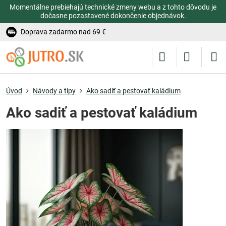
Momentálne prebiehajú technické zmeny webu a z tohto dôvodu je
dočasne pozastavené dokončenie objednávok.
Doprava zadarmo nad 69 €
Úvod
Návody a tipy
Ako sadiť a pestovať kaládium
Ako sadiť a pestovať kaládium