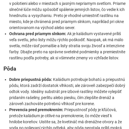
v polotieni alebo v miestach s jasným nepriamym svetlom. Priame
slnečné lúče môžu spôsobiť spálenie jemných listov, čo vedie k ich
hnednutiu a vysychaniu. Preto je vhodné umiestniť rastlinu na
miesto, kde je chránená pred priamym slnkom, napríklad pri okne
orientovanom na východ alebo sever.
Ochrana pred priamym slnkom:
Ak je kaládium vystavené príliš
veľa svetlu, jeho listy môžu rýchlo poškodiť. Naopak, ak má málo
svetla, môže rásť pomalšie a listy stratia svoju živosť a intenzívne
farby. Dbajte preto na správne svetelné podmienky a premiestnite
rastlinu podľa potreby, ak si všimnete zmeny vo vzhľade listov.
Pôda
Dobre priepustná pôda:
Kaládium potrebuje bohatú a priepustnú
pôdu, ktorá zadrží dostatok vlhkosti, ale zároveň zabezpečí dobrý
odtok vody. Ideálny substrát pre izbové rastliny môžete vylepšiť
pridaním rašeliny, perlitu alebo piesku, čím zlepšíte drenáž a
zároveň zachováte potrebnú vlhkosť pre korene.
Prevencia pred premokrením:
Priepustnosť pôdy je kľúčová,
pretože kaládium je citlivé na premokrenie, čo môže viesť k
hnilobe koreňov. Uistite sa, že kvetináč má drenážne otvory a že
voda po polievaní rýchlo odteká, aby pôda neostala príliš mokrá.