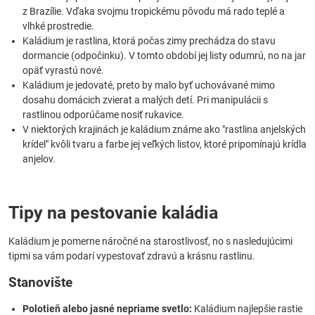
z Brazílie. Vďaka svojmu tropickému pôvodu má rado teplé a
vlhké prostredie.
Kaládium je rastlina, ktorá počas zimy prechádza do stavu
dormancie (odpočinku). V tomto období jej listy odumrú, no na jar
opäť vyrastú nové.
Kaládium je jedovaté, preto by malo byť uchovávané mimo
dosahu domácich zvierat a malých detí. Pri manipulácii s
rastlinou odporúčame nosiť rukavice.
V niektorých krajinách je kaládium známe ako "rastlina anjelských
krídel" kvôli tvaru a farbe jej veľkých listov, ktoré pripomínajú krídla
anjelov.
Tipy na pestovanie kaládia
Kaládium je pomerne náročné na starostlivosť, no s nasledujúcimi
tipmi sa vám podarí vypestovať zdravú a krásnu rastlinu.
Stanovište
Polotieň alebo jasné nepriame svetlo:
Kaládium najlepšie rastie