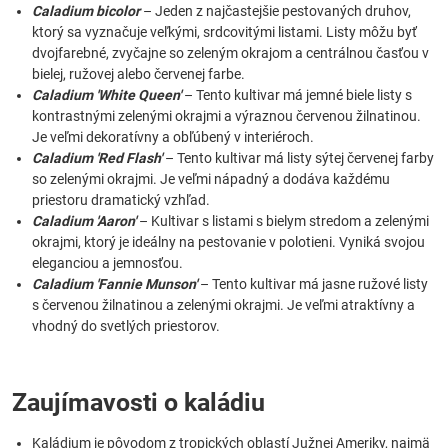
Caladium bicolor
– Jeden z najčastejšie pestovaných druhov,
ktorý sa vyznačuje veľkými, srdcovitými listami. Listy môžu byť
dvojfarebné, zvyčajne so zeleným okrajom a centrálnou časťou v
bielej, ružovej alebo červenej farbe.
Caladium 'White Queen'
– Tento kultivar má jemné biele listy s
kontrastnými zelenými okrajmi a výraznou červenou žilnatinou.
Je veľmi dekoratívny a obľúbený v interiéroch.
Caladium 'Red Flash'
– Tento kultivar má listy sýtej červenej farby
so zelenými okrajmi. Je veľmi nápadný a dodáva každému
priestoru dramatický vzhľad.
Caladium 'Aaron'
– Kultivar s listami s bielym stredom a zelenými
okrajmi, ktorý je ideálny na pestovanie v polotieni. Vyniká svojou
eleganciou a jemnosťou.
Caladium 'Fannie Munson'
– Tento kultivar má jasne ružové listy
s červenou žilnatinou a zelenými okrajmi. Je veľmi atraktívny a
vhodný do svetlých priestorov.
Zaujímavosti o kaládiu
Kaládium je pôvodom z tropických oblastí Južnej Ameriky, najmä