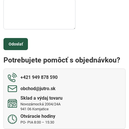
Odoslať
Potrebujete pomôcť s objednávkou?
+421 949 878 590
obchod​@jutro​.sk
Sklad a výdaj tovaru
Novozámocká 2004/24A
941 06 Komjatice
Otváracie hodiny
PO- PIA 8:00 – 15:30