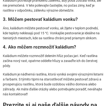
Kaládium potrebuje pravidelnú zálievku, aby pôda zostala vlhká, ale
nie premočená. V lete polievajte častejšie, no počas zimy, keď je
rastlina v odpočinku, zálievku výrazne obmedzte.
3. Môžem pestovať kaládium vonku?
Áno, kaládium môžete pestovať vonku, ak žijete v teplom podnebí,
kde teploty neklesajú pod 15 °C. Vonkajšie pestovanie je ideálne na
tienistých miestach, kde sa rastlina chráni pred priamym slnkom.
4. Ako môžem rozmnožiť kaládium?
Kaládium môžete rozmnožiť delením hľúz počas jari. Keď rastlina
začína nový rast, opatrne oddelte hľuzy a zasaďte ich do čerstvej
pôdy.
Kaládium je nádherná rastlina, ktorá vyniká svojimi výraznými listami
a farbami. S týmito tipmi na starostlivosť môžete pestovať zdravú a
prosperujúcu rastlinu, ktorá bude ozdobou vášho domova alebo
záhrady. Ak máte ďalšie otázky alebo potrebujete poradiť, neváhajte
nás kontaktovať!
Prezrite si aj naše ďalšie návody na