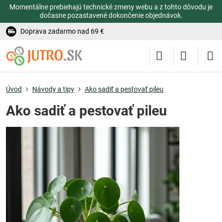
Momentálne prebiehajú technické zmeny webu a z tohto dôvodu je
dočasne pozastavené dokončenie objednávok.
Doprava zadarmo nad 69 €
Úvod
Návody a tipy
Ako sadiť a pestovať pileu
Ako sadiť a pestovať pileu