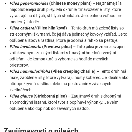
Pilea peperomioides
(Chinese money plant)
– Najznámejší a
najobľúbenejší druh piley. Má okrúhle, tmavozelené listy, ktoré
vyrastajú na dlhých, štíhlych stonkách. Je ideálnou voľbou pre
moderný interiér.
Pilea cadierei
(Pilea hliníková)
– Tento druh má zelené listy so
striebornými škvrnami, čo jej dáva jedinečný kovový vzhľad. Je to
obľúbená izbová rastlina, ktorá je odolná a ľahko sa pestuje.
Pilea involucrata
(Prívetivá pilea)
– Táto pilea je známa svojimi
vrúbkovanými zelenými listami s tmavými hnedočervenými
odtieňmi. Je kompaktná a výborne sa hodí do menších
priestorov.
Pilea nummulariifolia
(Pilea creeping Charlie)
– Tento druh má
malé, zaoblené listy, ktoré vytvárajú hustý koberec. Je ideálna ako
pôdopokryvná rastlina alebo na pestovanie v závesných
kvetináčoch.
Pilea glauca
(Strieborná pilea)
– Zaujímavý druh s drobnými
sivomodrými listami, ktoré tvoria popínavé výhonky. Je veľmi
obľúbená ako doplnok do závesných nádob.
Zaujímavosti o pileách