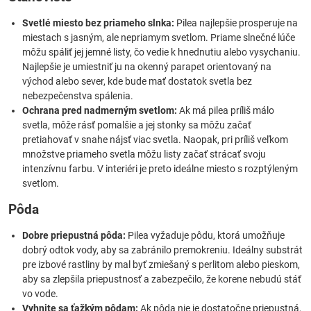
Svetlé miesto bez priameho slnka:
Pilea najlepšie prosperuje na
miestach s jasným, ale nepriamym svetlom. Priame slnečné lúče
môžu spáliť jej jemné listy, čo vedie k hnednutiu alebo vysychaniu.
Najlepšie je umiestniť ju na okenný parapet orientovaný na
východ alebo sever, kde bude mať dostatok svetla bez
nebezpečenstva spálenia.
Ochrana pred nadmerným svetlom:
Ak má pilea príliš málo
svetla, môže rásť pomalšie a jej stonky sa môžu začať
pretiahovať v snahe nájsť viac svetla. Naopak, pri príliš veľkom
množstve priameho svetla môžu listy začať strácať svoju
intenzívnu farbu. V interiéri je preto ideálne miesto s rozptýleným
svetlom.
Pôda
Dobre priepustná pôda:
Pilea vyžaduje pôdu, ktorá umožňuje
dobrý odtok vody, aby sa zabránilo premokreniu. Ideálny substrát
pre izbové rastliny by mal byť zmiešaný s perlitom alebo pieskom,
aby sa zlepšila priepustnosť a zabezpečilo, že korene nebudú stáť
vo vode.
Vyhnite sa ťažkým pôdam:
Ak pôda nie je dostatočne priepustná,