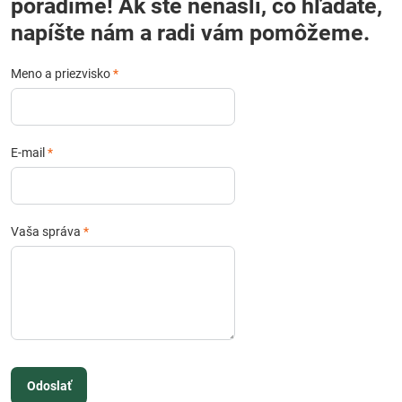
poradíme! Ak ste nenašli, čo hľadáte,
napíšte nám a radi vám pomôžeme.
Meno a priezvisko
*
E-mail
*
Vaša správa
*
Odoslať