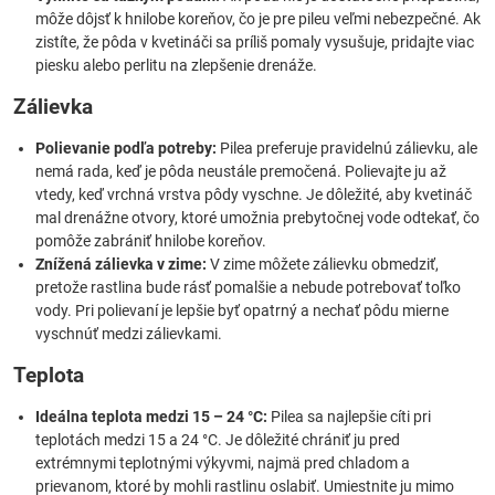
môže dôjsť k hnilobe koreňov, čo je pre pileu veľmi nebezpečné. Ak
zistíte, že pôda v kvetináči sa príliš pomaly vysušuje, pridajte viac
piesku alebo perlitu na zlepšenie drenáže.
Zálievka
Polievanie podľa potreby:
Pilea preferuje pravidelnú zálievku, ale
nemá rada, keď je pôda neustále premočená. Polievajte ju až
vtedy, keď vrchná vrstva pôdy vyschne. Je dôležité, aby kvetináč
mal drenážne otvory, ktoré umožnia prebytočnej vode odtekať, čo
pomôže zabrániť hnilobe koreňov.
Znížená zálievka v zime:
V zime môžete zálievku obmedziť,
pretože rastlina bude rásť pomalšie a nebude potrebovať toľko
vody. Pri polievaní je lepšie byť opatrný a nechať pôdu mierne
vyschnúť medzi zálievkami.
Teplota
Ideálna teplota medzi 15 – 24 °C:
Pilea sa najlepšie cíti pri
teplotách medzi 15 a 24 °C. Je dôležité chrániť ju pred
extrémnymi teplotnými výkyvmi, najmä pred chladom a
prievanom, ktoré by mohli rastlinu oslabiť. Umiestnite ju mimo