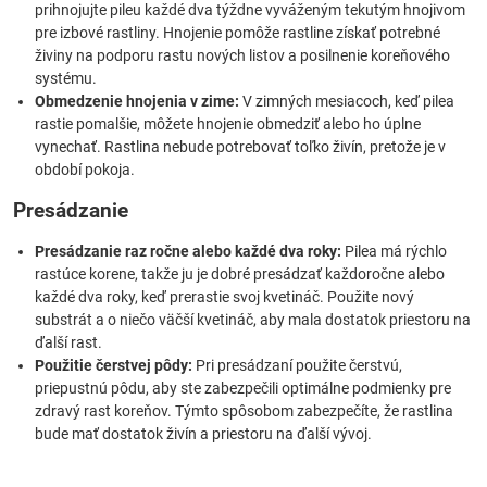
prihnojujte pileu každé dva týždne vyváženým tekutým hnojivom
pre izbové rastliny. Hnojenie pomôže rastline získať potrebné
živiny na podporu rastu nových listov a posilnenie koreňového
systému.
Obmedzenie hnojenia v zime:
V zimných mesiacoch, keď pilea
rastie pomalšie, môžete hnojenie obmedziť alebo ho úplne
vynechať. Rastlina nebude potrebovať toľko živín, pretože je v
období pokoja.
Presádzanie
Presádzanie raz ročne alebo každé dva roky:
Pilea má rýchlo
rastúce korene, takže ju je dobré presádzať každoročne alebo
každé dva roky, keď prerastie svoj kvetináč. Použite nový
substrát a o niečo väčší kvetináč, aby mala dostatok priestoru na
ďalší rast.
Použitie čerstvej pôdy:
Pri presádzaní použite čerstvú,
priepustnú pôdu, aby ste zabezpečili optimálne podmienky pre
zdravý rast koreňov. Týmto spôsobom zabezpečíte, že rastlina
bude mať dostatok živín a priestoru na ďalší vývoj.