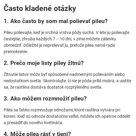
Často kladené otázky
1. Ako často by som mal polievať pileu?
Pileu polievajte, keď je vrchná vrstva pôdy suchá. V lete ju polievajte
častejšie, zhruba každých 7 – 10 dní, v zime môžete zálievku
obmedziť. Dôležité je neprelievať ju, pretože pilea nemá rada
premokrenie.
2. Prečo moje listy piley žltnú?
Žltnutie listov môže byť spôsobené nadmerným polievaním alebo
nedostatkom svetla. Skontrolujte, či nie je pôda príliš mokrá, a uistite
sa, že rastlina dostáva dostatok rozptýleného svetla.
3. Ako môžem rozmnožiť pileu?
Pilea sa ľahko rozmnožuje odnožami, ktoré rastlina vytvára pri
koreni. Keď sú odnože dostatočne veľké, môžete ich opatrne oddeliť
a presadiť do nového kvetináča.
4. Môže pilea rásť v tieni?