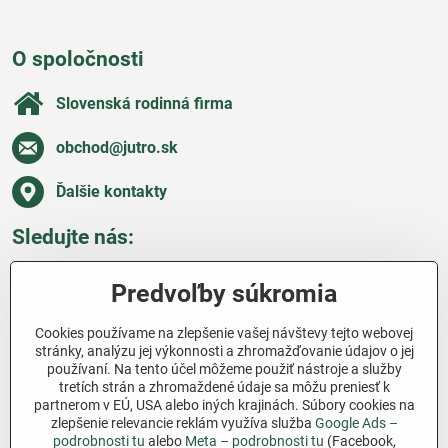
O spoločnosti
Slovenská rodinná firma
obchod​@jutro​.sk
Ďalšie kontakty
Sledujte nás:
Facebook
Pinterest
Instagram
Blog
Predvoľby súkromia
Všetko o nákupe
Cookies používame na zlepšenie vašej návštevy tejto webovej
stránky, analýzu jej výkonnosti a zhromažďovanie údajov o jej
používaní. Na tento účel môžeme použiť nástroje a služby
Ďakujeme za podporu
tretích strán a zhromaždené údaje sa môžu preniesť k
partnerom v EÚ, USA alebo iných krajinách. Súbory cookies na
Sme slovenský e-shop bez dotácií​. Fungujeme len
zlepšenie relevancie reklám využíva služba
Google Ads –
vďaka vám – ľuďom, ktorí veria v poctivú prácu a
podrobnosti tu
alebo
Meta – podrobnosti tu
(Facebook,