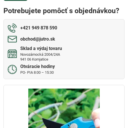
Potrebujete pomôcť s objednávkou?
+421 949 878 590
obchod​@jutro​.sk
Sklad a výdaj tovaru
Novozámocká 2004/24A
941 06 Komjatice
Otváracie hodiny
PO- PIA 8:00 – 15:30