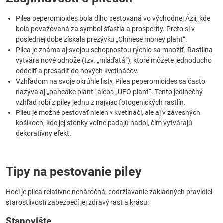
Pilea peperomioides bola dlho pestovaná vo východnej Ázii, kde
bola považovaná za symbol šťastia a prosperity. Preto si v
poslednej dobe získala prezývku „Chinese money plant“.
Pilea je známa aj svojou schopnosťou rýchlo sa množiť. Rastlina
vytvára nové odnože (tzv. „mláďatá“), ktoré môžete jednoducho
oddeliť a presadiť do nových kvetináčov.
Vzhľadom na svoje okrúhle listy, Pilea peperomioides sa často
nazýva aj „pancake plant“ alebo „UFO plant“. Tento jedinečný
vzhľad robí z piley jednu z najviac fotogenických rastlín.
Pileu je možné pestovať nielen v kvetináči, ale aj v závesných
košíkoch, kde jej stonky voľne padajú nadol, čím vytvárajú
dekoratívny efekt.
Tipy na pestovanie piley
Hoci je pilea relatívne nenáročná, dodržiavanie základných pravidiel
starostlivosti zabezpečí jej zdravý rast a krásu:
Stanovište