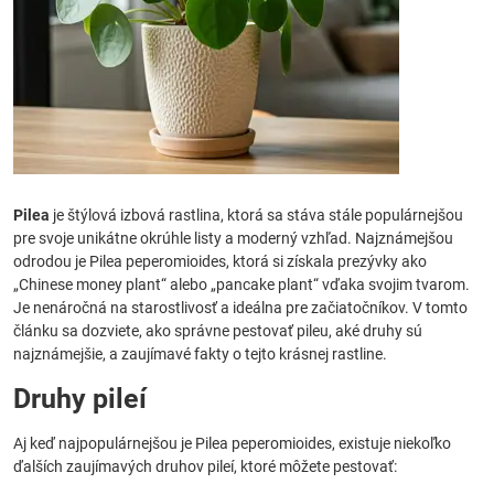
Pilea
je štýlová izbová rastlina, ktorá sa stáva stále populárnejšou
pre svoje unikátne okrúhle listy a moderný vzhľad. Najznámejšou
odrodou je Pilea peperomioides, ktorá si získala prezývky ako
„Chinese money plant“ alebo „pancake plant“ vďaka svojim tvarom.
Je nenáročná na starostlivosť a ideálna pre začiatočníkov. V tomto
článku sa dozviete, ako správne pestovať pileu, aké druhy sú
najznámejšie, a zaujímavé fakty o tejto krásnej rastline.
Druhy pileí
Aj keď najpopulárnejšou je Pilea peperomioides, existuje niekoľko
ďalších zaujímavých druhov pileí, ktoré môžete pestovať: