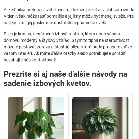
Aj keď pilea preferuje svetlé miesto, dokáže prežiť aj v slabšom svetle.
V tieni však môže rásť pomalšie a jej listy môžu byť menej svieže. Pre
najlepší rast jej poskytnite dostatok nepriameho svetla.
Pilea je krásna, nenáročná izbová rastlina, ktorá dodá vášmu
domovu moderný a štýlový vzhľad. S týmito tipmi na starostlivosť
môžete pestovať zdravú a šťastnú pileu, ktorá bude prosperovať vo
vašom interiéri. Ak máte ďalšie otázky alebo potrebujete poradiť,
neváhajte nás kontaktovať!
Prezrite si aj naše ďalšie návody na
sadenie izbových kvetov.