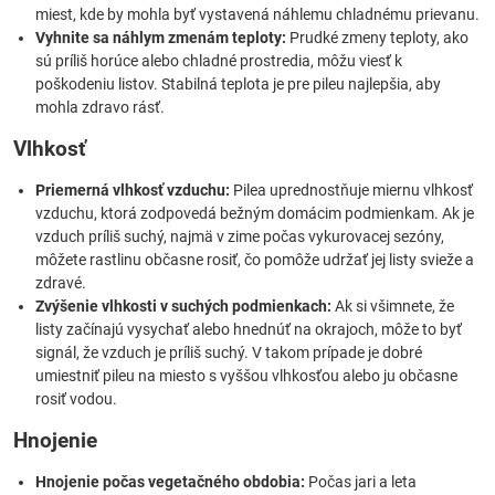
miest, kde by mohla byť vystavená náhlemu chladnému prievanu.
Vyhnite sa náhlym zmenám teploty:
Prudké zmeny teploty, ako
sú príliš horúce alebo chladné prostredia, môžu viesť k
poškodeniu listov. Stabilná teplota je pre pileu najlepšia, aby
mohla zdravo rásť.
Vlhkosť
Priemerná vlhkosť vzduchu:
Pilea uprednostňuje miernu vlhkosť
vzduchu, ktorá zodpovedá bežným domácim podmienkam. Ak je
vzduch príliš suchý, najmä v zime počas vykurovacej sezóny,
môžete rastlinu občasne rosiť, čo pomôže udržať jej listy svieže a
zdravé.
Zvýšenie vlhkosti v suchých podmienkach:
Ak si všimnete, že
listy začínajú vysychať alebo hnednúť na okrajoch, môže to byť
signál, že vzduch je príliš suchý. V takom prípade je dobré
umiestniť pileu na miesto s vyššou vlhkosťou alebo ju občasne
rosiť vodou.
Hnojenie
Hnojenie počas vegetačného obdobia:
Počas jari a leta