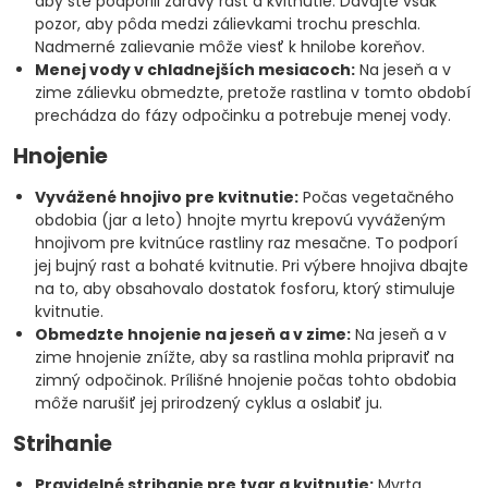
aby ste podporili zdravý rast a kvitnutie. Dávajte však
pozor, aby pôda medzi zálievkami trochu preschla.
Nadmerné zalievanie môže viesť k hnilobe koreňov.
Menej vody v chladnejších mesiacoch:
Na jeseň a v
zime zálievku obmedzte, pretože rastlina v tomto období
prechádza do fázy odpočinku a potrebuje menej vody.
Hnojenie
Vyvážené hnojivo pre kvitnutie:
Počas vegetačného
obdobia (jar a leto) hnojte myrtu krepovú vyváženým
hnojivom pre kvitnúce rastliny raz mesačne. To podporí
jej bujný rast a bohaté kvitnutie. Pri výbere hnojiva dbajte
na to, aby obsahovalo dostatok fosforu, ktorý stimuluje
kvitnutie.
Obmedzte hnojenie na jeseň a v zime:
Na jeseň a v
zime hnojenie znížte, aby sa rastlina mohla pripraviť na
zimný odpočinok. Prílišné hnojenie počas tohto obdobia
môže narušiť jej prirodzený cyklus a oslabiť ju.
Strihanie
Pravidelné strihanie pre tvar a kvitnutie:
Myrta