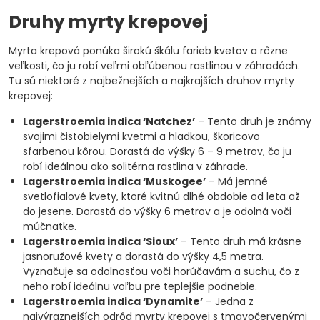
Druhy myrty krepovej
Myrta krepová ponúka širokú škálu farieb kvetov a rôzne
veľkosti, čo ju robí veľmi obľúbenou rastlinou v záhradách.
Tu sú niektoré z najbežnejších a najkrajších druhov myrty
krepovej:
Lagerstroemia indica ‘Natchez’
– Tento druh je známy
svojimi čistobielymi kvetmi a hladkou, škoricovo
sfarbenou kôrou. Dorastá do výšky 6 – 9 metrov, čo ju
robí ideálnou ako solitérna rastlina v záhrade.
Lagerstroemia indica ‘Muskogee’
– Má jemné
svetlofialové kvety, ktoré kvitnú dlhé obdobie od leta až
do jesene. Dorastá do výšky 6 metrov a je odolná voči
múčnatke.
Lagerstroemia indica ‘Sioux’
– Tento druh má krásne
jasnoružové kvety a dorastá do výšky 4,5 metra.
Vyznačuje sa odolnosťou voči horúčavám a suchu, čo z
neho robí ideálnu voľbu pre teplejšie podnebie.
Lagerstroemia indica ‘Dynamite’
– Jedna z
najvýraznejších odrôd myrty krepovej s tmavočervenými