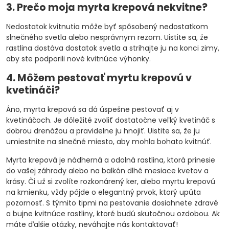
3. Prečo moja myrta krepová nekvitne?
Nedostatok kvitnutia môže byť spôsobený nedostatkom
slnečného svetla alebo nesprávnym rezom. Uistite sa, že
rastlina dostáva dostatok svetla a strihajte ju na konci zimy,
aby ste podporili nové kvitnúce výhonky.
4. Môžem pestovať myrtu krepovú v
kvetináči?
Áno, myrta krepová sa dá úspešne pestovať aj v
kvetináčoch. Je dôležité zvoliť dostatočne veľký kvetináč s
dobrou drenážou a pravidelne ju hnojiť. Uistite sa, že ju
umiestnite na slnečné miesto, aby mohla bohato kvitnúť.
Myrta krepová je nádherná a odolná rastlina, ktorá prinesie
do vašej záhrady alebo na balkón dlhé mesiace kvetov a
krásy. Či už si zvolíte rozkonárený ker, alebo myrtu krepovú
na kmienku, vždy pôjde o elegantný prvok, ktorý upúta
pozornosť. S týmito tipmi na pestovanie dosiahnete zdravé
a bujne kvitnúce rastliny, ktoré budú skutočnou ozdobou. Ak
máte ďalšie otázky, neváhajte nás kontaktovať!