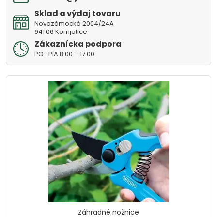
Sklad a výdaj tovaru
Novozámocká 2004/24A
941 06 Komjatice
Zákaznícka podpora
PO- PIA 8:00 – 17:00
Záhradné nožnice