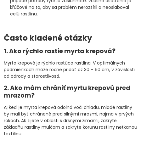
prípade potreby rýchlo zasiahnete. Včasné ošetrenie je
kľúčové na to, aby sa problém nerozšíril a neoslaboval
celú rastlinu.
Často kladené otázky
1. Ako rýchlo rastie myrta krepová?
Myrta krepová je rýchlo rastúca rastlina. V optimálnych
podmienkach môže ročne pridať až 30 – 60 cm, v závislosti
od odrody a starostlivosti.
2. Ako mám chrániť myrtu krepovú pred
mrazom?
Aj keď je myrta krepová odolná voči chladu, mladé rastliny
by mali byť chránené pred silnými mrazmi, najmä v prvých
rokoch. Ak žijete v oblasti s drsnými zimami, zakryte
základňu rastliny mulčom a zakryte korunu rastliny netkanou
textíliou.