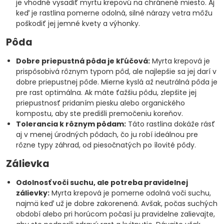
je vhodné vysadiť myrtu krepovú na chránené miesto. Aj
keď je rastlina pomerne odolná, silné nárazy vetra môžu
poškodiť jej jemné kvety a výhonky.
Pôda
Dobre priepustná pôda je kľúčová:
Myrta krepová je
prispôsobivá rôznym typom pôd, ale najlepšie sa jej darí v
dobre priepustnej pôde. Mierne kyslá až neutrálná pôda je
pre rast optimálna. Ak máte ťažšiu pôdu, zlepšite jej
priepustnosť pridaním piesku alebo organického
kompostu, aby ste predišli premočeniu koreňov.
Tolerancia k rôznym pôdam:
Táto rastlina dokáže rásť
aj v menej úrodných pôdach, čo ju robí ideálnou pre
rôzne typy záhrad, od piesočnatých po ílovité pôdy.
Zálievka
Odolnosť voči suchu, ale potreba pravidelnej
zálievky:
Myrta krepová je pomerne odolná voči suchu,
najmä keď už je dobre zakorenená. Avšak, počas suchých
období alebo pri horúcom počasí ju pravidelne zalievajte,