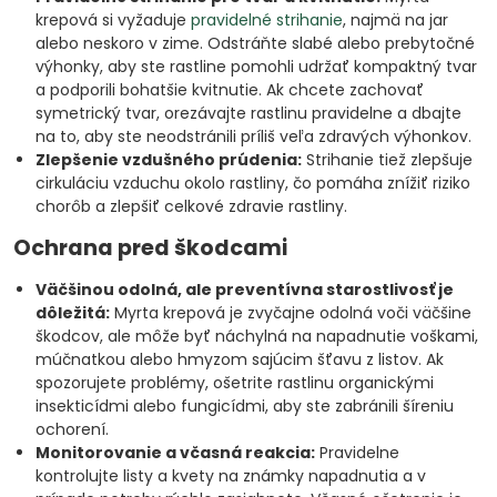
krepová si vyžaduje
pravidelné strihanie
, najmä na jar
alebo neskoro v zime. Odstráňte slabé alebo prebytočné
výhonky, aby ste rastline pomohli udržať kompaktný tvar
a podporili bohatšie kvitnutie. Ak chcete zachovať
symetrický tvar, orezávajte rastlinu pravidelne a dbajte
na to, aby ste neodstránili príliš veľa zdravých výhonkov.
Zlepšenie vzdušného prúdenia:
Strihanie tiež zlepšuje
cirkuláciu vzduchu okolo rastliny, čo pomáha znížiť riziko
chorôb a zlepšiť celkové zdravie rastliny.
Ochrana pred škodcami
Väčšinou odolná, ale preventívna starostlivosť je
dôležitá:
Myrta krepová je zvyčajne odolná voči väčšine
škodcov, ale môže byť náchylná na napadnutie voškami,
múčnatkou alebo hmyzom sajúcim šťavu z listov. Ak
spozorujete problémy, ošetrite rastlinu organickými
insekticídmi alebo fungicídmi, aby ste zabránili šíreniu
ochorení.
Monitorovanie a včasná reakcia:
Pravidelne
kontrolujte listy a kvety na známky napadnutia a v