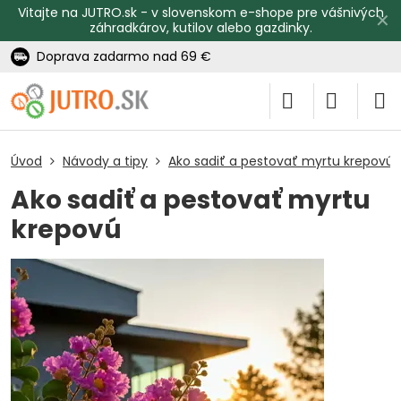
Vitajte na JUTRO.sk - v slovenskom e-shope pre vášnivých
✕
záhradkárov, kutilov alebo gazdinky.
Doprava zadarmo nad 69 €
Úvod
Návody a tipy
Ako sadiť a pestovať myrtu krepovú
Ako sadiť a pestovať myrtu
krepovú