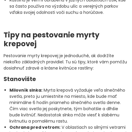
Rastlina je veľmi obľúbená v južných oblastiach USA, kde
sa často používa na výzdobu ulíc a verejných parkov
vďaka svojej odolnosti voči suchu a horúčave.
Tipy na pestovanie myrty
krepovej
Pestovanie myrty krepovej je jednoduché, ak dodržíte
niekoľko základných pravidiel. Tu sú tipy, ktoré vám pomôžu
dosiahnuť zdravé a krásne kvitnúce rastliny:
Stanovište
Milovník slnka:
Myrta krepová vyžaduje veľa slnečného
svetla, preto ju umiestnite na miesto, kde bude mať
minimálne 6 hodín priameho slnečného svetla denne.
Čím viac svetla jej poskytnete, tým bohatšie a dlhšie
bude kvitnúť. Nedostatok slnka môže viesť k slabému
kvitnutiu a pomalému rastu.
Ochrana pred vetrom:
V oblastiach so silnými vetrami