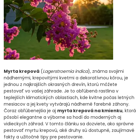
Myrta krepová
(
Lagerstroemia indica
), známa svojimi
nádhernými, krepovitými kvetmi a dekoratívnou kôrou, je
jednou z najkrajších okrasných drevín, ktorú môžete
pestovať vo vašej záhrade. Je to obľúbená rastlina v
teplejších klimatických oblastiach, kde kvitne počas letných
mesiacov a jej kvety vytvárajú nádherné farebné záhony.
Čoraz obľúbenejšia je aj
myrta krepová na kmienku
, ktorá
pôsobí elegantne a výborne sa hodí do moderných aj
vidieckych záhrad. V tomto článku sa dozviete, ako správne
pestovať myrtu krepovú, aké druhy sú dostupné, zaujímavé
fakty a užitočné tipy pre pestovanie.