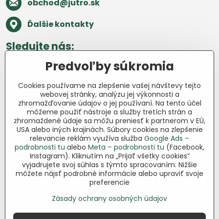
obchod​@jutro​.sk
Ďalšie kontakty
Sledujte nás:
Predvoľby súkromia
Facebook
Pinterest
Instagram
Blog
Cookies používame na zlepšenie vašej návštevy tejto
Všetko o nákupe
webovej stránky, analýzu jej výkonnosti a
zhromažďovanie údajov o jej používaní. Na tento účel
môžeme použiť nástroje a služby tretích strán a
Ďakujeme za podporu
zhromaždené údaje sa môžu preniesť k partnerom v EÚ,
USA alebo iných krajinách. Súbory cookies na zlepšenie
Sme slovenský e-shop bez dotácií​.
relevancie reklám využíva služba
Google Ads –
Fungujeme len vďaka vám – ľuďom, ktorí
podrobnosti tu
alebo
Meta – podrobnosti tu
(Facebook,
veria v poctivú prácu a lásku k pôde​. Každý
Instagram). Kliknutím na „Prijať všetky cookies“
nákup na Jutro​.sk nám pomáha pokračovať
vyjadrujete svoj súhlas s týmto spracovaním. Nižšie
môžete nájsť podrobné informácie alebo upraviť svoje
v tom, čo má zmysel – pomáhať
preferencie
záhradkárom zadarmo a srdcom​.
Zásady ochrany osobných údajov
©
2026
Copyright