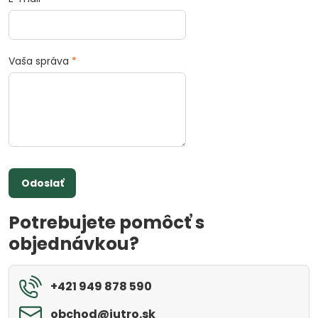
Vaša správa
*
Odoslať
Potrebujete pomôcť s
objednávkou?
+421 949 878 590
obchod​@jutro​.sk