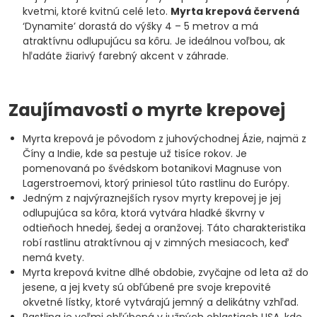
kvetmi, ktoré kvitnú celé leto.
Myrta krepová červená
‘Dynamite’ dorastá do výšky 4 – 5 metrov a má
atraktívnu odlupujúcu sa kôru. Je ideálnou voľbou, ak
hľadáte žiarivý farebný akcent v záhrade.
Zaujímavosti o myrte krepovej
Myrta krepová je pôvodom z juhovýchodnej Ázie, najmä z
Číny a Indie, kde sa pestuje už tisíce rokov. Je
pomenovaná po švédskom botanikovi Magnuse von
Lagerstroemovi, ktorý priniesol túto rastlinu do Európy.
Jedným z najvýraznejších rysov myrty krepovej je jej
odlupujúca sa kôra, ktorá vytvára hladké škvrny v
odtieňoch hnedej, šedej a oranžovej. Táto charakteristika
robí rastlinu atraktívnou aj v zimných mesiacoch, keď
nemá kvety.
Myrta krepová kvitne dlhé obdobie, zvyčajne od leta až do
jesene, a jej kvety sú obľúbené pre svoje krepovité
okvetné lístky, ktoré vytvárajú jemný a delikátny vzhľad.