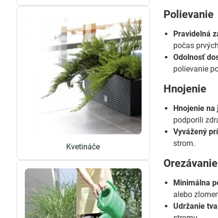
Polievanie
Pravidelná z
počas prvých
Odolnosť dos
polievanie p
Hnojenie
Hnojenie na 
podporili zd
Vyvážený prí
strom.
Kvetináče
Orezávanie
Minimálna p
alebo zlomen
Udržanie tva
stromu.