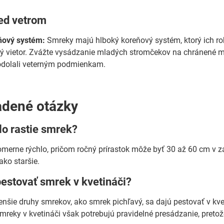
ed vetrom
ňový systém:
Smreky majú hlboký koreňový systém, ktorý ich ro
ilný vietor. Zvážte vysádzanie mladých stromčekov na chránené 
 odolali veterným podmienkam.
adené otázky
lo rastie smrek?
merne rýchlo, pričom ročný prírastok môže byť 30 až 60 cm v z
 ako staršie.
estovať smrek v kvetináči?
enšie druhy smrekov, ako smrek pichľavý, sa dajú pestovať v kvet
mreky v kvetináči však potrebujú pravidelné presádzanie, pretož