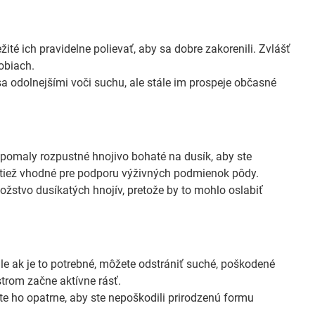
té ich pravidelne polievať, aby sa dobre zakorenili. Zvlášť
obiach.
a odolnejšími voči suchu, ale stále im prospeje občasné
 pomaly rozpustné hnojivo bohaté na dusík, aby ste
 tiež vhodné pre podporu výživných podmienok pôdy.
ožstvo dusíkatých hnojív, pretože by to mohlo oslabiť
e ak je to potrebné, môžete odstrániť suché, poškodené
strom začne aktívne rásť.
te ho opatrne, aby ste nepoškodili prirodzenú formu