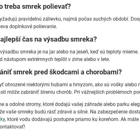
o treba smrek polievať?
žadujú pravidelnú zálievku, najmä počas suchých období. Dosp
eva doplnkové polievanie.
najlepší čas na výsadbu smreka?
 výsadbu smreka je na jar alebo na jeseň, keď sú teploty miern
d nástupom extrémnych teplôt v zime alebo v lete.
rániť smrek pred škodcami a chorobami?
 ohrozené niektorými hubami a hmyzom, ako sú vošky alebo roz
tí môže zabrániť šíreniu chorôb. Pri vážnejších problémoch použ
e a odolné stromy, ktoré dodajú vašej záhrade alebo parku elega
, že vaše smreky budú rásť zdravé a silné. Na zabezpečenie dost
aky
, ktoré vodu dodávajú postupne priamo ku koreňom. Ak máte ď
ontaktovať!