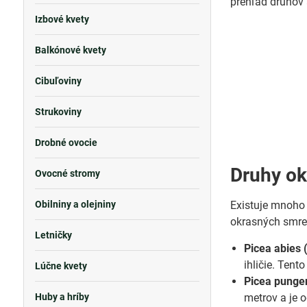
prehľad druhov 
Izbové kvety
Balkónové kvety
Cibuľoviny
Strukoviny
Drobné ovocie
Druhy o
Ovocné stromy
Obilniny a olejniny
Existuje mnoho 
okrasných smre
Letničky
Picea abies
ihličie. Tent
Lúčne kvety
Picea punge
Huby a hríby
metrov a je 