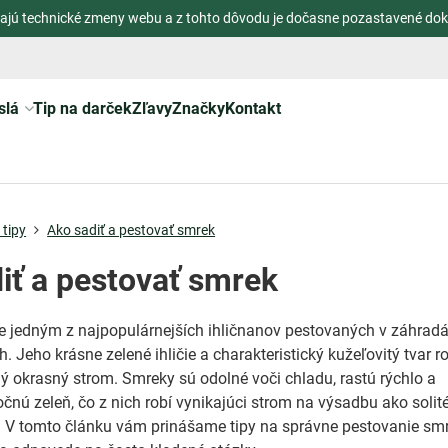
ajú technické zmeny webu a z tohto dôvodu je dočasne pozastavené dok
slá
Tip na darček
Zľavy
Značky
Kontakt
tipy
Ako sadiť a pestovať smrek
iť a pestovať smrek
je jedným z najpopulárnejších ihličnanov pestovaných v záhradá
. Jeho krásne zelené ihličie a charakteristický kužeľovitý tvar r
 okrasný strom. Smreky sú odolné voči chladu, rastú rýchlo a
očnú zeleň, čo z nich robí vynikajúci strom na výsadbu ako solit
y. V tomto článku vám prinášame tipy na správne pestovanie sm