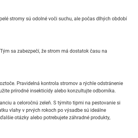
elé stromy sú odolné voči suchu, ale počas dlhých období
e. Tým sa zabezpečí, že strom má dostatok času na
toče. Pravidelná kontrola stromov a rýchle odstránenie
ite prírodné insekticídy alebo konzultujte odborníka.
nciu a celoročnú zeleň. S týmito tipmi na pestovanie si
atku vlahy v prvých rokoch po výsadbe sú ideálne
alšie otázky alebo potrebujete záhradné produkty,