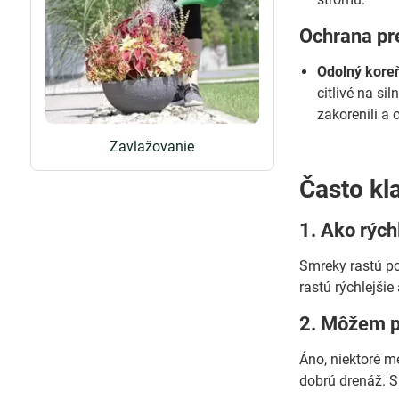
Ochrana pr
Odolný kore
citlivé na s
zakorenili a
Zavlažovanie
Často kl
1. Ako rých
Smreky rastú po
rastú rýchlejšie
2. Môžem p
Áno, niektoré m
dobrú drenáž. S