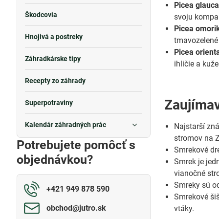
Picea glauca
Škodcovia
svoju kompak
Picea omori
Hnojivá a postreky
tmavozelené 
Picea orient
Záhradkárske tipy
ihličie a kuž
Recepty zo záhrady
Zaujímav
Superpotraviny
Kalendár záhradných prác
Najstarší zná
stromov na 
Potrebujete pomôcť s
Smrekové dre
objednávkou?
Smrek je jed
vianočné str
Smreky sú odo
+421 949 878 590
Smrekové šiš
obchod​@jutro​.sk
vtáky.