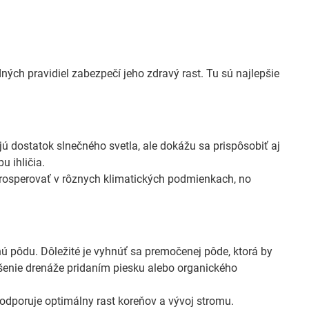
ých pravidiel zabezpečí jeho zdravý rast. Tu sú najlepšie
ú dostatok slnečného svetla, ale dokážu sa prispôsobiť aj
u ihličia.
osperovať v rôznych klimatických podmienkach, no
ú pôdu. Dôležité je vyhnúť sa premočenej pôde, ktorá by
pšenie drenáže pridaním piesku alebo organického
 podporuje optimálny rast koreňov a vývoj stromu.