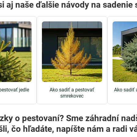
 si aj naše ďalšie návody na sadenie
pestovať jedle
Ako sadiť a pestovať
Ako sadiť 
smrekovec
? Sme záhradní nadšenci a radi vám poradíme! Ak
šli, čo hľadáte, napíšte nám a rad