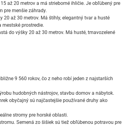
5 až 20 metrov a má strieborné ihličie. Je obľúbený pre
om pre menšie záhrady.
20 až 30 metrov. Má štíhly, elegantný tvar a husté
 mestské prostredie.
stá do výšky 20 až 30 metrov. Má husté, tmavozelené
bližne 9 560 rokov, čo z neho robí jeden z najstarších
výrobu hudobných nástrojov, stavbu domov a nábytok.
mrek obyčajný sú najčastejšie používané druhy ako
deálne stromy pre horské oblasti.
stromu. Semená zo šišiek sú tiež obľúbenou potravou pre