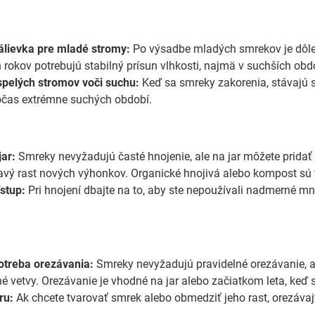
álievka pre mladé stromy:
Po výsadbe mladých smrekov je dôleži
 rokov potrebujú stabilný prísun vlhkosti, najmä v suchších obd
pelých stromov voči suchu:
Keď sa smreky zakorenia, stávajú s
očas extrémne suchých období.
jar:
Smreky nevyžadujú časté hnojenie, ale na jar môžete pridať
ravý rast nových výhonkov. Organické hnojivá alebo kompost sú
stup:
Pri hnojení dbajte na to, aby ste nepoužívali nadmerné mn
otreba orezávania:
Smreky nevyžadujú pravidelné orezávanie, al
é vetvy. Orezávanie je vhodné na jar alebo začiatkom leta, keď 
ru:
Ak chcete tvarovať smrek alebo obmedziť jeho rast, orezávaj