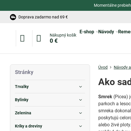
Momentálne prebieh
Doprava zadarmo nad 69 €
E-shop
Návody
Reme
Nákupný košík
0 €
Úvod
Návody a 
Stránky
Ako sad
Trvalky
Smrek
(Picea) 
Bylinky
parkoch a lesoch
smreka dokonalý
Zelenina
poskytujú celor
alebo živé plot
Kríky a dreviny