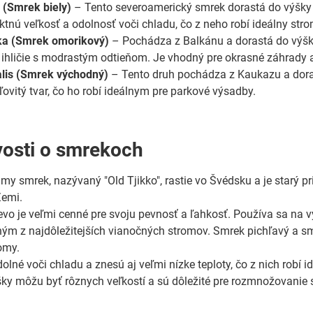
 (Smrek biely)
– Tento severoamerický smrek dorastá do výšky 1
tnú veľkosť a odolnosť voči chladu, čo z neho robí ideálny str
ka (Smrek omorikový)
– Pochádza z Balkánu a dorastá do výšky 
ihličie s modrastým odtieňom. Je vhodný pre okrasné záhrady a
alis (Smrek východný)
– Tento druh pochádza z Kaukazu a dora
eľovitý tvar, čo ho robí ideálnym pre parkové výsadby.
osti o smrekoch
my smrek, nazývaný "Old Tjikko", rastie vo Švédsku a je starý pri
Zemi.
vo je veľmi cenné pre svoju pevnosť a ľahkosť. Používa sa na 
ným z najdôležitejších vianočných stromov. Smrek pichľavý a s
omy.
lné voči chladu a znesú aj veľmi nízke teploty, čo z nich robí i
ky môžu byť rôznych veľkostí a sú dôležité pre rozmnožovanie 