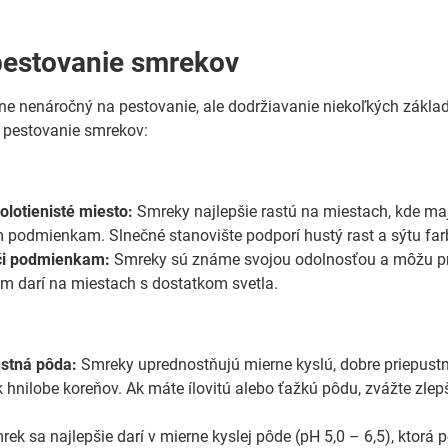
pestovanie smrekov
e nenáročný na pestovanie, ale dodržiavanie niekoľkých základn
 pestovanie smrekov:
olotienisté miesto:
Smreky najlepšie rastú na miestach, kde maj
m podmienkam. Slnečné stanovište podporí hustý rast a sýtu farb
či podmienkam:
Smreky sú známe svojou odolnosťou a môžu pr
 im darí na miestach s dostatkom svetla.
ustná pôda:
Smreky uprednostňujú mierne kyslú, dobre priepustn
k hnilobe koreňov. Ak máte ílovitú alebo ťažkú pôdu, zvážte zle
ek sa najlepšie darí v mierne kyslej pôde (pH 5,0 – 6,5), ktorá