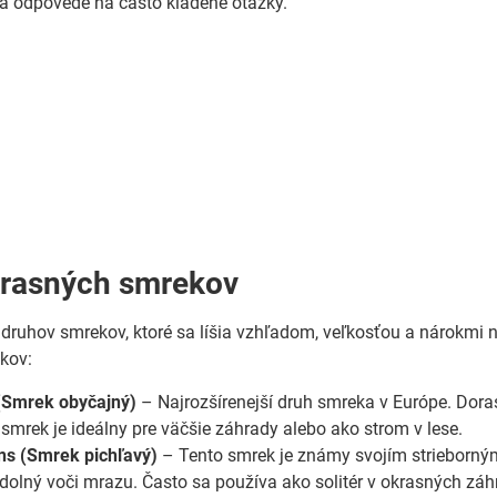
a odpovede na často kladené otázky.
krasných smrekov
druhov smrekov, ktoré sa líšia vzhľadom, veľkosťou a nárokmi n
kov:
 (Smrek obyčajný)
– Najrozšírenejší druh smreka v Európe. Dora
o smrek je ideálny pre väčšie záhrady alebo ako strom v lese.
ns (Smrek pichľavý)
– Tento smrek je známy svojím strieborný
odolný voči mrazu. Často sa používa ako solitér v okrasných zá