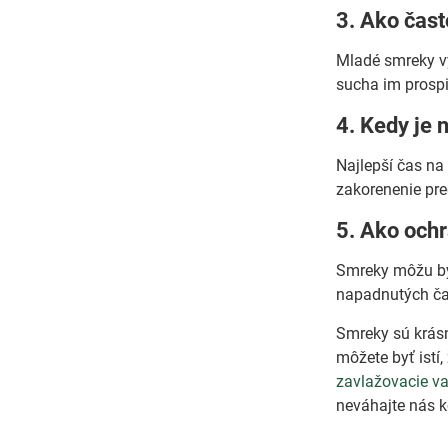
3. Ako čast
Mladé smreky vy
sucha im prospi
4. Kedy je 
Najlepší čas na
zakorenenie pre
5. Ako och
Smreky môžu byť
napadnutých čas
Smreky sú krásn
môžete byť istí
zavlažovacie v
neváhajte nás k