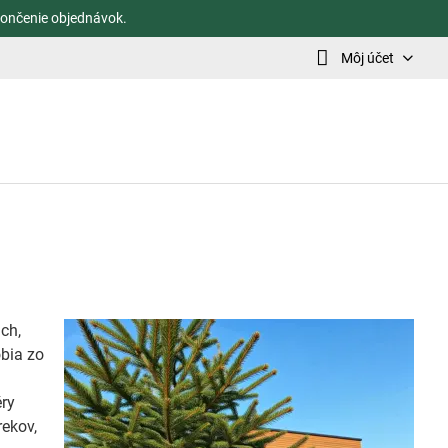
ončenie objednávok.
Môj účet
ch,
obia zo
éry
rekov,