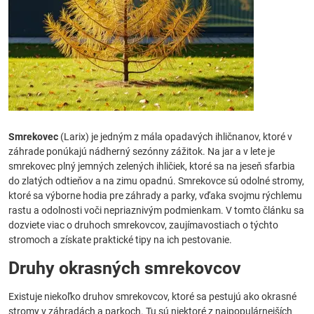
Smrekovec
(Larix) je jedným z mála opadavých ihličnanov, ktoré v
záhrade ponúkajú nádherný sezónny zážitok. Na jar a v lete je
smrekovec plný jemných zelených ihličiek, ktoré sa na jeseň sfarbia
do zlatých odtieňov a na zimu opadnú. Smrekovce sú odolné stromy,
ktoré sa výborne hodia pre záhrady a parky, vďaka svojmu rýchlemu
rastu a odolnosti voči nepriaznivým podmienkam. V tomto článku sa
dozviete viac o druhoch smrekovcov, zaujímavostiach o týchto
stromoch a získate praktické tipy na ich pestovanie.
Druhy okrasných smrekovcov
Existuje niekoľko druhov smrekovcov, ktoré sa pestujú ako okrasné
stromy v záhradách a parkoch. Tu sú niektoré z najpopulárnejších