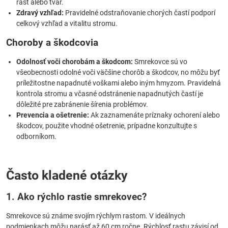
rast alebo tvar.
Zdravý vzhľad:
Pravidelné odstraňovanie chorých častí podporí
celkový vzhľad a vitalitu stromu.
Choroby a škodcovia
Odolnosť voči chorobám a škodcom:
Smrekovce sú vo
všeobecnosti odolné voči väčšine chorôb a škodcov, no môžu byť
príležitostne napadnuté voškami alebo iným hmyzom. Pravidelná
kontrola stromu a včasné odstránenie napadnutých častí je
dôležité pre zabránenie šírenia problémov.
Prevencia a ošetrenie:
Ak zaznamenáte príznaky ochorení alebo
škodcov, použite vhodné ošetrenie, prípadne konzultujte s
odborníkom.
Často kladené otázky
1. Ako rýchlo rastie smrekovec?
Smrekovce sú známe svojím rýchlym rastom. V ideálnych
podmienkach môžu narásť až 60 cm ročne. Rýchlosť rastu závisí od