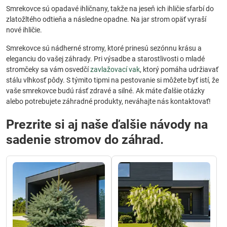
Smrekovce sú opadavé ihličnany, takže na jeseň ich ihličie sfarbí do
zlatožltého odtieňa a následne opadne. Na jar strom opäť vyraší
nové ihličie.
Smrekovce sú nádherné stromy, ktoré prinesú sezónnu krásu a
eleganciu do vašej záhrady. Pri výsadbe a starostlivosti o mladé
stromčeky sa vám osvedčí
zavlažovací vak
, ktorý pomáha udržiavať
stálu vlhkosť pôdy. S týmito tipmi na pestovanie si môžete byť istí, že
vaše smrekovce budú rásť zdravé a silné. Ak máte ďalšie otázky
alebo potrebujete záhradné produkty, neváhajte nás kontaktovať!
Prezrite si aj naše ďalšie návody na
sadenie stromov do záhrad.