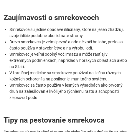
Zaujímavosti o smrekovcoch
Smrekovce sú jediné opadavé ihličnany, ktoré na jeseň zhadzujú
svoje ihličie podobne ako listnaté stromy.
Drevo smrekovca je veľmi pevné a odolné voči hnilobe, preto sa
často používa v stavebníctve a na výrobu lodí.
Smrekovec je veľmi odolný voči mrazu a môže rásť aj v
extrémnych podmienkach, napríklad v horských oblastiach alebo
na Sibíri.
V tradičnej medicíne sa smrekovec používal na liečbu rôznych
kožných ochorení a na posilnenie imunitného systému.
Smrekovec sa často používa v lesných výsadbách ako prvotný
druh na zalesňovanie kvôli jeho rýchlemu rastu a schopnosti
zlepšovať pôdu.
Tipy na pestovanie smrekovca