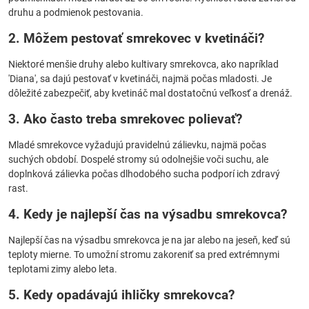
druhu a podmienok pestovania.
2. Môžem pestovať smrekovec v kvetináči?
Niektoré menšie druhy alebo kultivary smrekovca, ako napríklad
'Diana', sa dajú pestovať v kvetináči, najmä počas mladosti. Je
dôležité zabezpečiť, aby kvetináč mal dostatočnú veľkosť a drenáž.
3. Ako často treba smrekovec polievať?
Mladé smrekovce vyžadujú pravidelnú zálievku, najmä počas
suchých období. Dospelé stromy sú odolnejšie voči suchu, ale
doplnková zálievka počas dlhodobého sucha podporí ich zdravý
rast.
4. Kedy je najlepší čas na výsadbu smrekovca?
Najlepší čas na výsadbu smrekovca je na jar alebo na jeseň, keď sú
teploty mierne. To umožní stromu zakoreniť sa pred extrémnymi
teplotami zimy alebo leta.
5. Kedy opadávajú ihličky smrekovca?