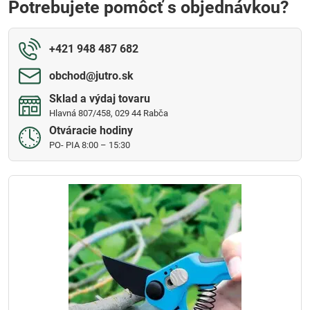
Potrebujete pomôcť s objednávkou?
+421 948 487 682
obchod​@jutro​.sk
Sklad a výdaj tovaru
Hlavná 807/458, 029 44 Rabča
Otváracie hodiny
PO- PIA 8:00 – 15:30