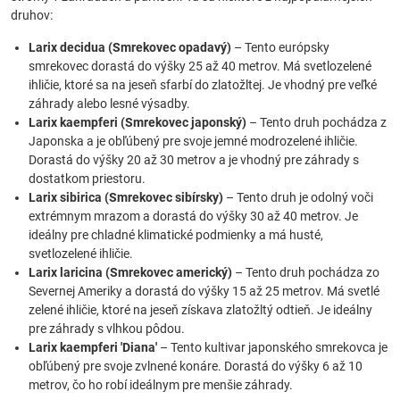
druhov:
Larix decidua (Smrekovec opadavý)
– Tento európsky
smrekovec dorastá do výšky 25 až 40 metrov. Má svetlozelené
ihličie, ktoré sa na jeseň sfarbí do zlatožltej. Je vhodný pre veľké
záhrady alebo lesné výsadby.
Larix kaempferi (Smrekovec japonský)
– Tento druh pochádza z
Japonska a je obľúbený pre svoje jemné modrozelené ihličie.
Dorastá do výšky 20 až 30 metrov a je vhodný pre záhrady s
dostatkom priestoru.
Larix sibirica (Smrekovec sibírsky)
– Tento druh je odolný voči
extrémnym mrazom a dorastá do výšky 30 až 40 metrov. Je
ideálny pre chladné klimatické podmienky a má husté,
svetlozelené ihličie.
Larix laricina (Smrekovec americký)
– Tento druh pochádza zo
Severnej Ameriky a dorastá do výšky 15 až 25 metrov. Má svetlé
zelené ihličie, ktoré na jeseň získava zlatožltý odtieň. Je ideálny
pre záhrady s vlhkou pôdou.
Larix kaempferi 'Diana'
– Tento kultivar japonského smrekovca je
obľúbený pre svoje zvlnené konáre. Dorastá do výšky 6 až 10
metrov, čo ho robí ideálnym pre menšie záhrady.