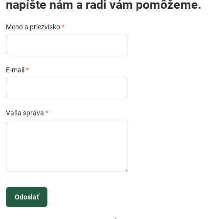
napíšte nám a radi vám pomôžeme.
Meno a priezvisko
*
E-mail
*
Vaša správa
*
Odoslať