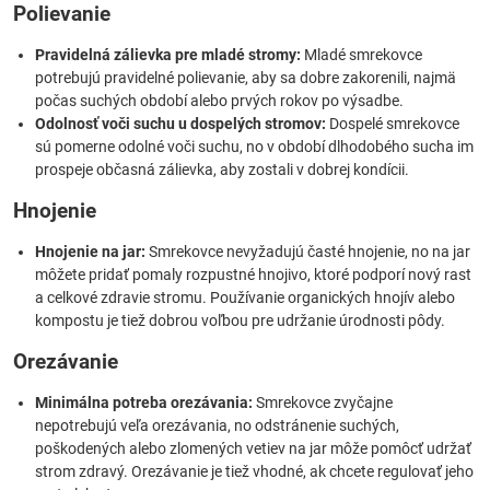
Polievanie
Pravidelná zálievka pre mladé stromy:
Mladé smrekovce
potrebujú pravidelné polievanie, aby sa dobre zakorenili, najmä
počas suchých období alebo prvých rokov po výsadbe.
Odolnosť voči suchu u dospelých stromov:
Dospelé smrekovce
sú pomerne odolné voči suchu, no v období dlhodobého sucha im
prospeje občasná zálievka, aby zostali v dobrej kondícii.
Hnojenie
Hnojenie na jar:
Smrekovce nevyžadujú časté hnojenie, no na jar
môžete pridať pomaly rozpustné hnojivo, ktoré podporí nový rast
a celkové zdravie stromu. Používanie organických hnojív alebo
kompostu je tiež dobrou voľbou pre udržanie úrodnosti pôdy.
Orezávanie
Minimálna potreba orezávania:
Smrekovce zvyčajne
nepotrebujú veľa orezávania, no odstránenie suchých,
poškodených alebo zlomených vetiev na jar môže pomôcť udržať
strom zdravý. Orezávanie je tiež vhodné, ak chcete regulovať jeho