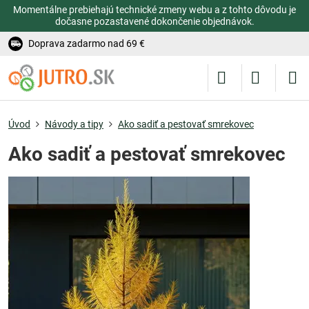
Momentálne prebiehajú technické zmeny webu a z tohto dôvodu je
dočasne pozastavené dokončenie objednávok.
Doprava zadarmo nad 69 €
Úvod
Návody a tipy
Ako sadiť a pestovať smrekovec
Ako sadiť a pestovať smrekovec