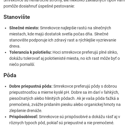
Smrekovce sú nenáročné stromy, ale niekoľko základných tipov vám
pomôže dosiahnuť úspešné pestovanie:
Stanovište
Slnečné miesto:
Smrekovce najlepšie rastú na slnečných
miestach, kde majú dostatok svetla počas dňa. Slnečné
stanovište podporuje ich zdravý rast a rýchlejšie vyzrievanie
dreva.
Tolerancia k polotieňu:
Hoci smrekovce preferujú plné slnko,
dokážu tolerovať aj polotienisté miesta, no ich rast môže byť o
niečo pomalší.
Pôda
Dobre priepustná pôda:
Smrekovce preferujú pôdy s dobrou
priepustnosťou a mierne kyslé pH. Dobre sa im darí v ľahkých,
piesočnatých alebo hlinitých pôdach. Ak je vaša pôda ťažká a
premočená, zvážte pridaním piesku alebo organickej hmoty na
zlepšenie drenáže.
Prispôsobivosť:
Smrekovce sú prispôsobivé a dokážu rásť aj v
rôznych typoch pôd, pokiaľ sú priepustné a nie premočené.