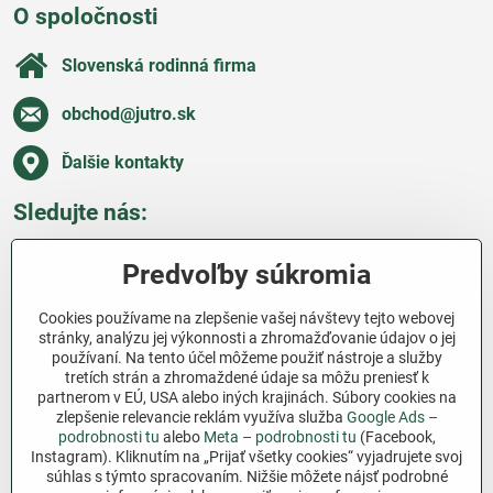
O spoločnosti
Slovenská rodinná firma
obchod​@jutro​.sk
Ďalšie kontakty
Sledujte nás:
Facebook
Pinterest
Instagram
Blog
Predvoľby súkromia
Všetko o nákupe
Cookies používame na zlepšenie vašej návštevy tejto webovej
stránky, analýzu jej výkonnosti a zhromažďovanie údajov o jej
používaní. Na tento účel môžeme použiť nástroje a služby
Ďakujeme za podporu
tretích strán a zhromaždené údaje sa môžu preniesť k
partnerom v EÚ, USA alebo iných krajinách. Súbory cookies na
Sme slovenský e-shop bez dotácií​. Fungujeme len
zlepšenie relevancie reklám využíva služba
Google Ads –
vďaka vám – ľuďom, ktorí veria v poctivú prácu a
podrobnosti tu
alebo
Meta – podrobnosti tu
(Facebook,
lásku k pôde​. Každý nákup na Jutro​.sk nám pomáha
Instagram). Kliknutím na „Prijať všetky cookies“ vyjadrujete svoj
súhlas s týmto spracovaním. Nižšie môžete nájsť podrobné
pokračovať v tom, čo má zmysel – pomáhať