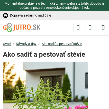
Momentálne prebiehajú technické zmeny webu a z tohto dôvodu je
dočasne pozastavené dokončenie objednávok.
Doprava zadarmo nad 69 €
Úvod
Návody a tipy
Ako sadiť a pestovať stévie
Ako sadiť a pestovať stévie