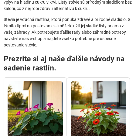
vplyv na hladinu cukru v krvi. Listy stévie sú prírodným sladidlom bez
kalórií, čo z nej robí zdravú alternatívu k cukru.
Stévia je vďačná rastlina, ktorá ponúka zdravé a prírodné sladidlo. S
týmito tipmi na pestovanie si môžete užiť jej sladké listy priamo z
vašej záhrady. Ak potrebujete ďalšie rady alebo záhradné potreby,
navštívte náš e-shop a nájdete všetko potrebné pre úspešné
pestovanie stévie.
Prezrite si aj naše ďalšie návody na
sadenie rastlín.