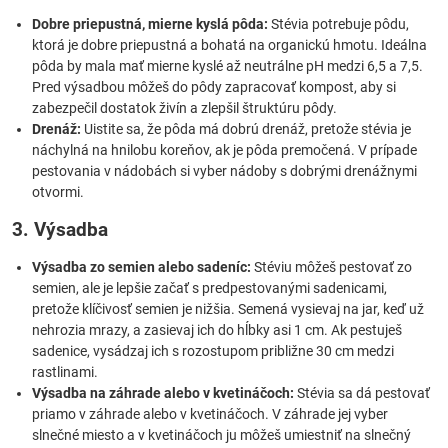
Dobre priepustná, mierne kyslá pôda:
Stévia potrebuje pôdu,
ktorá je dobre priepustná a bohatá na organickú hmotu. Ideálna
pôda by mala mať mierne kyslé až neutrálne pH medzi 6,5 a 7,5.
Pred výsadbou môžeš do pôdy zapracovať kompost, aby si
zabezpečil dostatok živín a zlepšil štruktúru pôdy.
Drenáž:
Uistite sa, že pôda má dobrú drenáž, pretože stévia je
náchylná na hnilobu koreňov, ak je pôda premočená. V prípade
pestovania v nádobách si vyber nádoby s dobrými drenážnymi
otvormi.
3. Výsadba
Výsadba zo semien alebo sadeníc:
Stéviu môžeš pestovať zo
semien, ale je lepšie začať s predpestovanými sadenicami,
pretože klíčivosť semien je nižšia. Semená vysievaj na jar, keď už
nehrozia mrazy, a zasievaj ich do hĺbky asi 1 cm. Ak pestuješ
sadenice, vysádzaj ich s rozostupom približne 30 cm medzi
rastlinami.
Výsadba na záhrade alebo v kvetináčoch:
Stévia sa dá pestovať
priamo v záhrade alebo v kvetináčoch. V záhrade jej vyber
slnečné miesto a v kvetináčoch ju môžeš umiestniť na slnečný