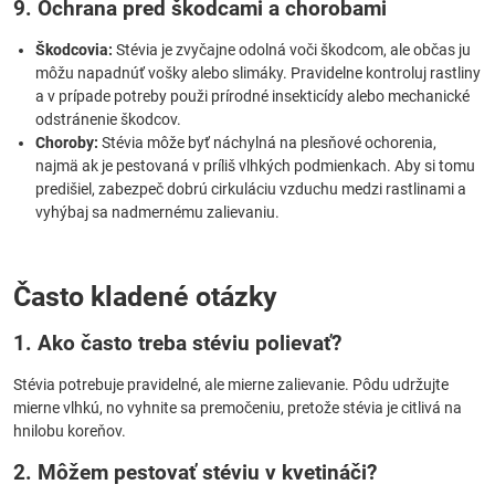
9. Ochrana pred škodcami a chorobami
Škodcovia:
Stévia je zvyčajne odolná voči škodcom, ale občas ju
môžu napadnúť vošky alebo slimáky. Pravidelne kontroluj rastliny
a v prípade potreby použi prírodné insekticídy alebo mechanické
odstránenie škodcov.
Choroby:
Stévia môže byť náchylná na plesňové ochorenia,
najmä ak je pestovaná v príliš vlhkých podmienkach. Aby si tomu
predišiel, zabezpeč dobrú cirkuláciu vzduchu medzi rastlinami a
vyhýbaj sa nadmernému zalievaniu.
Často kladené otázky
1. Ako často treba stéviu polievať?
Stévia potrebuje pravidelné, ale mierne zalievanie. Pôdu udržujte
mierne vlhkú, no vyhnite sa premočeniu, pretože stévia je citlivá na
hnilobu koreňov.
2. Môžem pestovať stéviu v kvetináči?