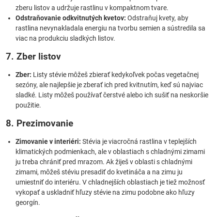
zberu listov a udržuje rastlinu v kompaktnom tvare.
Odstraňovanie odkvitnutých kvetov:
Odstraňuj kvety, aby
rastlina nevynakladala energiu na tvorbu semien a sústredila sa
viac na produkciu sladkých listov.
7. Zber listov
Zber:
Listy stévie môžeš zbierať kedykoľvek počas vegetačnej
sezóny, ale najlepšie je zberať ich pred kvitnutím, keď sú najviac
sladké. Listy môžeš používať čerstvé alebo ich sušiť na neskoršie
použitie.
8. Prezimovanie
Zimovanie v interiéri:
Stévia je viacročná rastlina v teplejších
klimatických podmienkach, ale v oblastiach s chladnými zimami
ju treba chrániť pred mrazom. Ak žiješ v oblasti s chladnými
zimami, môžeš stéviu presadiť do kvetináča a na zimu ju
umiestniť do interiéru. V chladnejších oblastiach je tiež možnosť
vykopať a uskladniť hľuzy stévie na zimu podobne ako hľuzy
georgín.