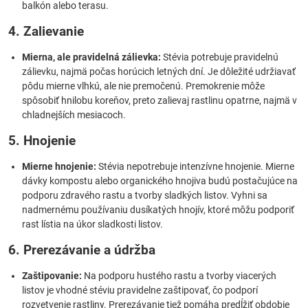
balkón alebo terasu.
4. Zalievanie
Mierna, ale pravidelná zálievka:
Stévia potrebuje pravidelnú
zálievku, najmä počas horúcich letných dní. Je dôležité udržiavať
pôdu mierne vlhkú, ale nie premočenú. Premokrenie môže
spôsobiť hnilobu koreňov, preto zalievaj rastlinu opatrne, najmä v
chladnejších mesiacoch.
5. Hnojenie
Mierne hnojenie:
Stévia nepotrebuje intenzívne hnojenie. Mierne
dávky kompostu alebo organického hnojiva budú postačujúce na
podporu zdravého rastu a tvorby sladkých listov. Vyhni sa
nadmernému používaniu dusíkatých hnojív, ktoré môžu podporiť
rast lístia na úkor sladkosti listov.
6. Prerezávanie a údržba
Zaštipovanie:
Na podporu hustého rastu a tvorby viacerých
listov je vhodné stéviu pravidelne zaštipovať, čo podporí
rozvetvenie rastliny. Prerezávanie tiež pomáha predĺžiť obdobie