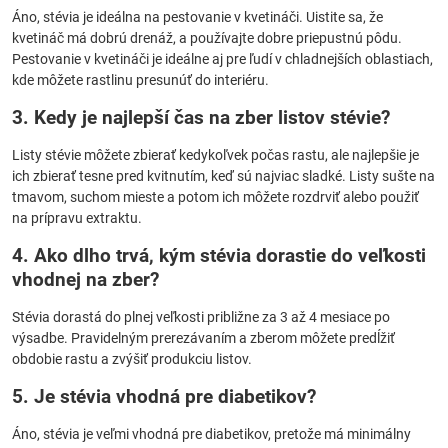
Áno, stévia je ideálna na pestovanie v kvetináči. Uistite sa, že
kvetináč má dobrú drenáž, a používajte dobre priepustnú pôdu.
Pestovanie v kvetináči je ideálne aj pre ľudí v chladnejších oblastiach,
kde môžete rastlinu presunúť do interiéru.
3. Kedy je najlepší čas na zber listov stévie?
Listy stévie môžete zbierať kedykoľvek počas rastu, ale najlepšie je
ich zbierať tesne pred kvitnutím, keď sú najviac sladké. Listy sušte na
tmavom, suchom mieste a potom ich môžete rozdrviť alebo použiť
na prípravu extraktu.
4. Ako dlho trvá, kým stévia dorastie do veľkosti
vhodnej na zber?
Stévia dorastá do plnej veľkosti približne za 3 až 4 mesiace po
výsadbe. Pravidelným prerezávaním a zberom môžete predĺžiť
obdobie rastu a zvýšiť produkciu listov.
5. Je stévia vhodná pre diabetikov?
Áno, stévia je veľmi vhodná pre diabetikov, pretože má minimálny