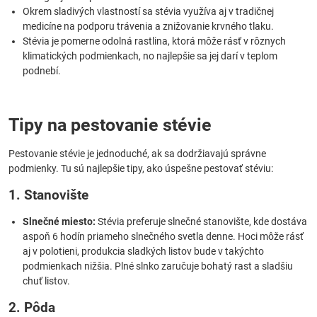
Okrem sladivých vlastností sa stévia využíva aj v tradičnej
medicíne na podporu trávenia a znižovanie krvného tlaku.
Stévia je pomerne odolná rastlina, ktorá môže rásť v rôznych
klimatických podmienkach, no najlepšie sa jej darí v teplom
podnebí.
Tipy na pestovanie stévie
Pestovanie stévie je jednoduché, ak sa dodržiavajú správne
podmienky. Tu sú najlepšie tipy, ako úspešne pestovať stéviu:
1. Stanovište
Slnečné miesto:
Stévia preferuje slnečné stanovište, kde dostáva
aspoň 6 hodín priameho slnečného svetla denne. Hoci môže rásť
aj v polotieni, produkcia sladkých listov bude v takýchto
podmienkach nižšia. Plné slnko zaručuje bohatý rast a sladšiu
chuť listov.
2. Pôda