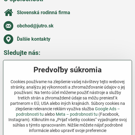
Slovenská rodinná firma
obchod​@jutro​.sk
Ďalšie kontakty
Sledujte nás:
Facebook
Pinterest
Instagram
Blog
Predvoľby súkromia
Všetko o nákupe
Cookies používame na zlepšenie vašej návštevy tejto webovej
stránky, analýzu jej výkonnosti a zhromažďovanie údajov o jej
používaní. Na tento účel môžeme použiť nástroje a služby
Ďakujeme za podporu
tretích strán a zhromaždené údaje sa môžu preniesť k
partnerom v EÚ, USA alebo iných krajinách. Súbory cookies na
Sme slovenský e-shop bez dotácií​. Fungujeme len
zlepšenie relevancie reklám využíva služba
Google Ads –
vďaka vám – ľuďom, ktorí veria v poctivú prácu a
podrobnosti tu
alebo
Meta – podrobnosti tu
(Facebook,
lásku k pôde​. Každý nákup na Jutro​.sk nám pomáha
Instagram). Kliknutím na „Prijať všetky cookies“ vyjadrujete svoj
súhlas s týmto spracovaním. Nižšie môžete nájsť podrobné
pokračovať v tom, čo má zmysel – pomáhať
informácie alebo upraviť svoje preferencie
záhradkárom zadarmo a srdcom​.