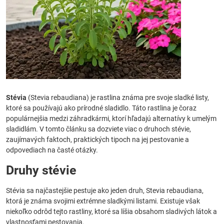
Stévia
(Stevia rebaudiana) je rastlina známa pre svoje sladké listy,
ktoré sa používajú ako prírodné sladidlo. Táto rastlina je čoraz
populárnejšia medzi záhradkármi, ktorí hľadajú alternatívy k umelým
sladidlám. V tomto článku sa dozviete viac o druhoch stévie,
zaujímavých faktoch, praktických tipoch na jej pestovanie a
odpovediach na časté otázky.
Druhy stévie
Stévia sa najčastejšie pestuje ako jeden druh, Stevia rebaudiana,
ktorá je známa svojimi extrémne sladkými listami. Existuje však
niekoľko odrôd tejto rastliny, ktoré sa líšia obsahom sladivých látok a
vlastnosťami pestovania.