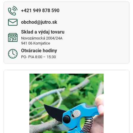
+421 949 878 590
obchod​@jutro​.sk
Sklad a výdaj tovaru
Novozámocká 2004/24A
941 06 Komjatice
Otváracie hodiny
PO- PIA 8:00 – 15:30