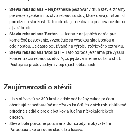
Stevia rebaudiana
– Najbežnejšie pestovaný druh stévie, známy
pre svoje vysoké množstvo rebaudiozidov, ktoré dávajú listom ich
prirodzenú sladkosť. Táto odroda je ideálna na pestovanie doma
aj v záhrade.
Stevia rebaudiana 'Bertoni'
– Jedna z najlepších odrôd pre
komerčné pestovanie, vyznačuje sa vysokou sladivosťou a
odolnosťou. Je často používaná na výrobu stéviového extraktu.
Stevia rebaudiana 'Morita II'
– Táto odroda je známa pre vyššiu
koncentráciu rebaudiozidov A, čo jej dáva mierne odlišnú chuť.
Pestuje sa predovšetkým v teplejších oblastiach.
Zaujímavosti o stévii
Listy stévie sú až 300-krát sladšie než bežný cukor, pričom
obsahujú zanedbateľné množstvo kalórií, čo z nich robí obľúbené
prírodné sladidlo pre diabetikov a ľudí na nízkokalorických
diétach.
Stévia bola pôvodne používaná domorodými obyvateľmi
Paraguaja ako prírodné sladidlo a liečivo.