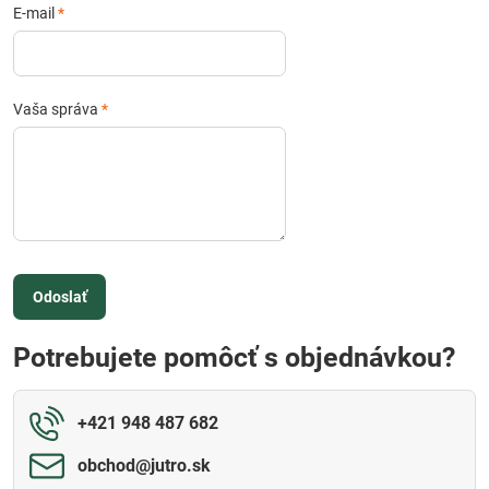
E-mail
*
Vaša správa
*
Odoslať
Potrebujete pomôcť s objednávkou?
+421 948 487 682
obchod​@jutro​.sk