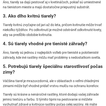
Áno, tiarely sa dajú pestovať aj v kvetináčoch, pokiaľ sú umiestnené
na tienistom mieste a majú dostatočne priepustný substrát.
3. Ako dlho kvitnú tiarely?
Tiarely kvitnú zvyčajne od jari až do leta, pričom kvitnutie môže trvať
niekoľko týždňov. Po odkvitnutí je možné odstrániť odkvitnuté kvety,
aby sa predĺžilo obdobie kvitnutia.
4. Sú tiarely vhodné pre tienisté záhrady?
Áno, tiarely sú jednou z najlepších voľieb pre tienisté a polotienisté
záhrady, kde iné rastliny môžu mať problémy s nedostatkom svetla.
5. Potrebujú tiarely špeciálnu starostlivosť počas
zimy?
Väčšina tiarel je mrazuvzdorná, ale v oblastiach s veľmi chladnými
zimami môže byť vhodné pridať vrstvu mulču na ochranu koreňov.
Tiarely sú krásne a nenáročné rastliny, ktoré dodajú vašej záhrade
jemnú textúru a farbu. S týmito tipmi na pestovanie si môžete
vychutnať zdravé a kvitnúce rastliny počas celej sezóny. Ak máte