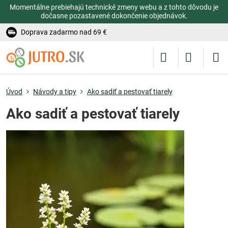
Momentálne prebiehajú technické zmeny webu a z tohto dôvodu je
dočasne pozastavené dokončenie objednávok.
Doprava zadarmo nad 69 €
Úvod
Návody a tipy
Ako sadiť a pestovať tiarely
Ako sadiť a pestovať tiarely