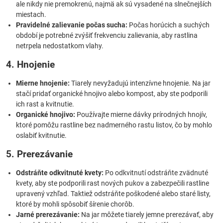
ale nikdy nie premokrenú, najmä ak sú vysadené na slnečnejších
miestach.
Pravidelné zalievanie počas sucha:
Počas horúcich a suchých
období je potrebné zvýšiť frekvenciu zalievania, aby rastlina
netrpela nedostatkom vlahy.
4. Hnojenie
Mierne hnojenie:
Tiarely nevyžadujú intenzívne hnojenie. Na jar
stačí pridať organické hnojivo alebo kompost, aby ste podporili
ich rast a kvitnutie.
Organické hnojivo:
Používajte mierne dávky prírodných hnojív,
ktoré pomôžu rastline bez nadmerného rastu listov, čo by mohlo
oslabiť kvitnutie.
5. Prerezávanie
Odstráňte odkvitnuté kvety:
Po odkvitnutí odstráňte zvädnuté
kvety, aby ste podporili rast nových pukov a zabezpečili rastline
upravený vzhľad. Taktiež odstráňte poškodené alebo staré listy,
ktoré by mohli spôsobiť šírenie chorôb.
Jarné prerezávanie:
Na jar môžete tiarely jemne prerezávať, aby