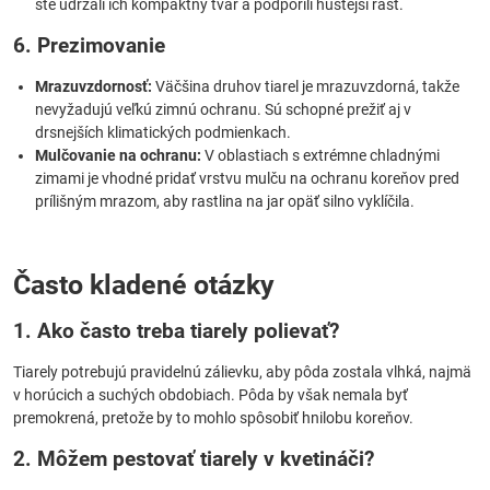
ste udržali ich kompaktný tvar a podporili hustejší rast.
6. Prezimovanie
Mrazuvzdornosť:
Väčšina druhov tiarel je mrazuvzdorná, takže
nevyžadujú veľkú zimnú ochranu. Sú schopné prežiť aj v
drsnejších klimatických podmienkach.
Mulčovanie na ochranu:
V oblastiach s extrémne chladnými
zimami je vhodné pridať vrstvu mulču na ochranu koreňov pred
prílišným mrazom, aby rastlina na jar opäť silno vyklíčila.
Často kladené otázky
1. Ako často treba tiarely polievať?
Tiarely potrebujú pravidelnú zálievku, aby pôda zostala vlhká, najmä
v horúcich a suchých obdobiach. Pôda by však nemala byť
premokrená, pretože by to mohlo spôsobiť hnilobu koreňov.
2. Môžem pestovať tiarely v kvetináči?