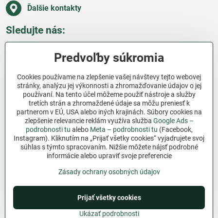
Ďalšie kontakty
Sledujte nás:
Facebook
Pinterest
Instagram
Blog
Predvoľby súkromia
Všetko o nákupe
Cookies používame na zlepšenie vašej návštevy tejto webovej
stránky, analýzu jej výkonnosti a zhromažďovanie údajov o jej
používaní. Na tento účel môžeme použiť nástroje a služby
Ďakujeme za podporu
tretích strán a zhromaždené údaje sa môžu preniesť k
partnerom v EÚ, USA alebo iných krajinách. Súbory cookies na
Sme slovenský e-shop bez dotácií​. Fungujeme len
zlepšenie relevancie reklám využíva služba
Google Ads –
vďaka vám – ľuďom, ktorí veria v poctivú prácu a
podrobnosti tu
alebo
Meta – podrobnosti tu
(Facebook,
lásku k pôde​. Každý nákup na Jutro​.sk nám pomáha
Instagram). Kliknutím na „Prijať všetky cookies“ vyjadrujete svoj
súhlas s týmto spracovaním. Nižšie môžete nájsť podrobné
pokračovať v tom, čo má zmysel – pomáhať
informácie alebo upraviť svoje preferencie
záhradkárom zadarmo a srdcom​.
Zásady ochrany osobných údajov
©
2026
Copyright
Predvoľby súkromia
Zásady ochrany osobných údajov
Prijať všetky cookies
Podmienky používania
Ukázať podrobnosti
Vytvorené pomocou:
BiznisWeb.sk