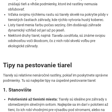
znášajú tieň a vlhšie podmienky, ktoré iné rastliny nemusia
obľubovať.
Vďaka svojmu rýchlemu rastu sú tiarely skvelé na pokrytie pôdy v
tienistých častiach záhrady, kde rýchlo vytvoria hustý koberec.
Listy tiarel menia farbu počas sezóny, čím dodávajú záhrade
dynamický vzhľad od jari až po jeseň.
Niektoré druhy tiarel, najmä
Tiarella cordifolia
, sú známe svojou
odolnosťou voči škodcom, čo z nich robí skvelú voľbu pre
ekologické záhrady.
Tipy na pestovanie tiarel
Tiarely sú relatívne nenáročné rastliny, pokiaľ im poskytnete správne
podmienky. Tu sú najlepšie tipy na úspešné pestovanie tiarel:
1. Stanovište
Polotienisté až tienisté miesta:
Tiarely sú ideálne pre záhrady s
obmedzeným slnečným svitom. Najlepšie sa im darí v polotieni až
tieni, čo ich robí vhodnými pre výsadbu pod stromami, alebo na