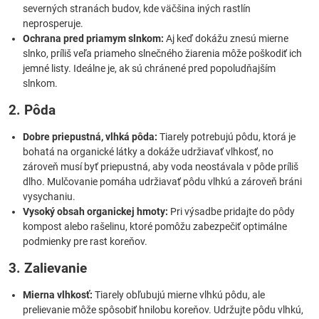
severných stranách budov, kde väčšina iných rastlín
neprosperuje.
Ochrana pred priamym slnkom:
Aj keď dokážu znesú mierne
slnko, príliš veľa priameho slnečného žiarenia môže poškodiť ich
jemné listy. Ideálne je, ak sú chránené pred popoludňajším
slnkom.
2. Pôda
Dobre priepustná, vlhká pôda:
Tiarely potrebujú pôdu, ktorá je
bohatá na organické látky a dokáže udržiavať vlhkosť, no
zároveň musí byť priepustná, aby voda neostávala v pôde príliš
dlho. Mulčovanie pomáha udržiavať pôdu vlhkú a zároveň bráni
vysychaniu.
Vysoký obsah organickej hmoty:
Pri výsadbe pridajte do pôdy
kompost alebo rašelinu, ktoré pomôžu zabezpečiť optimálne
podmienky pre rast koreňov.
3. Zalievanie
Mierna vlhkosť:
Tiarely obľubujú mierne vlhkú pôdu, ale
prelievanie môže spôsobiť hnilobu koreňov. Udržujte pôdu vlhkú,