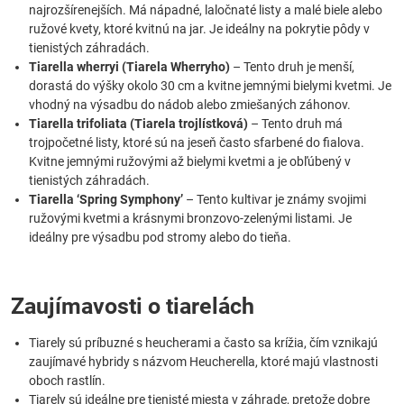
najrozšírenejších. Má nápadné, laločnaté listy a malé biele alebo
ružové kvety, ktoré kvitnú na jar. Je ideálny na pokrytie pôdy v
tienistých záhradách.
Tiarella wherryi (Tiarela Wherryho)
– Tento druh je menší,
dorastá do výšky okolo 30 cm a kvitne jemnými bielymi kvetmi. Je
vhodný na výsadbu do nádob alebo zmiešaných záhonov.
Tiarella trifoliata (Tiarela trojlístková)
– Tento druh má
trojpočetné listy, ktoré sú na jeseň často sfarbené do fialova.
Kvitne jemnými ružovými až bielymi kvetmi a je obľúbený v
tienistých záhradách.
Tiarella ‘Spring Symphony’
– Tento kultivar je známy svojimi
ružovými kvetmi a krásnymi bronzovo-zelenými listami. Je
ideálny pre výsadbu pod stromy alebo do tieňa.
Zaujímavosti o tiarelách
Tiarely sú príbuzné s heucherami a často sa krížia, čím vznikajú
zaujímavé hybridy s názvom Heucherella, ktoré majú vlastnosti
oboch rastlín.
Tiarely sú ideálne pre tienisté miesta v záhrade, pretože dobre