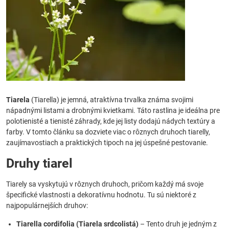
Tiarela
(Tiarella) je jemná, atraktívna trvalka známa svojimi
nápadnými listami a drobnými kvietkami. Táto rastlina je ideálna pre
polotienisté a tienisté záhrady, kde jej listy dodajú nádych textúry a
farby. V tomto článku sa dozviete viac o rôznych druhoch tiarelly,
zaujímavostiach a praktických tipoch na jej úspešné pestovanie.
Druhy tiarel
Tiarely sa vyskytujú v rôznych druhoch, pričom každý má svoje
špecifické vlastnosti a dekoratívnu hodnotu. Tu sú niektoré z
najpopulárnejších druhov:
Tiarella cordifolia (Tiarela srdcolistá)
– Tento druh je jedným z