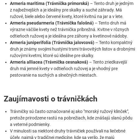
Armeria maritima (Trávnička prímorská)
– Tento druh je jedným
z najbežnejších a je ideálny pre skalky a suché záhrady. Má
ružové, biele alebo červené kvety, ktoré kvitnú na jar a v lete.
Armeria pseudarmeria (Trávnička falošná)
– Tento druh má
výrazne väčšie kvety než trávnička príbrežná. Kvitne v rôznych
odtieňoch ružovej a je ideálna pre záhony a kvetinové nádoby.
Armeria juniperifolia (Trávnička jalovcová)
– Tento kompaktný
druh je známy svojimi hustými trsmi trávovitých listov a drobnými
ružovými kvetmi, ktoré sú ideálne pre skalky.
Armeria alliacea (Trávnička cesnaková)
– Tento zriedkavejší
druh má jemné kvety v odtieňoch ružovej a je vhodný pre
pestovanie na suchých a slnečných miestach.
Zaujímavosti o trávničkách
Trávničky sú často označované aj ako "morský ružový klinček",
pretože prirodzene rastú na pobrežiach, kde znášajú slanú pôdu
a veterné podmienky.
V minulosti sa niektoré druhy trávničiek používali na liečebné
účely, najmä v tradičnej medicíne, kde sa verilo, že majú