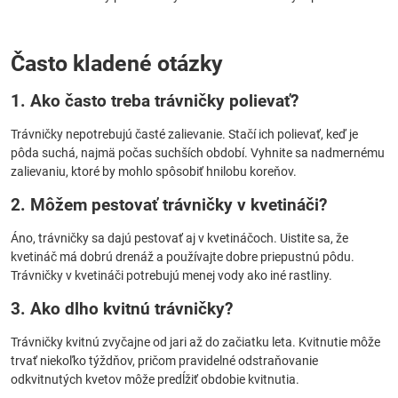
Často kladené otázky
1. Ako často treba trávničky polievať?
Trávničky nepotrebujú časté zalievanie. Stačí ich polievať, keď je
pôda suchá, najmä počas suchších období. Vyhnite sa nadmernému
zalievaniu, ktoré by mohlo spôsobiť hnilobu koreňov.
2. Môžem pestovať trávničky v kvetináči?
Áno, trávničky sa dajú pestovať aj v kvetináčoch. Uistite sa, že
kvetináč má dobrú drenáž a používajte dobre priepustnú pôdu.
Trávničky v kvetináči potrebujú menej vody ako iné rastliny.
3. Ako dlho kvitnú trávničky?
Trávničky kvitnú zvyčajne od jari až do začiatku leta. Kvitnutie môže
trvať niekoľko týždňov, pričom pravidelné odstraňovanie
odkvitnutých kvetov môže predĺžiť obdobie kvitnutia.