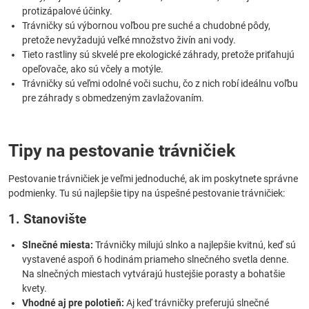
protizápalové účinky.
Trávničky sú výbornou voľbou pre suché a chudobné pôdy,
pretože nevyžadujú veľké množstvo živín ani vody.
Tieto rastliny sú skvelé pre ekologické záhrady, pretože priťahujú
opeľovače, ako sú včely a motýle.
Trávničky sú veľmi odolné voči suchu, čo z nich robí ideálnu voľbu
pre záhrady s obmedzeným zavlažovaním.
Tipy na pestovanie trávničiek
Pestovanie trávničiek je veľmi jednoduché, ak im poskytnete správne
podmienky. Tu sú najlepšie tipy na úspešné pestovanie trávničiek:
1. Stanovište
Slnečné miesta:
Trávničky milujú slnko a najlepšie kvitnú, keď sú
vystavené aspoň 6 hodinám priameho slnečného svetla denne.
Na slnečných miestach vytvárajú hustejšie porasty a bohatšie
kvety.
Vhodné aj pre polotieň:
Aj keď trávničky preferujú slnečné