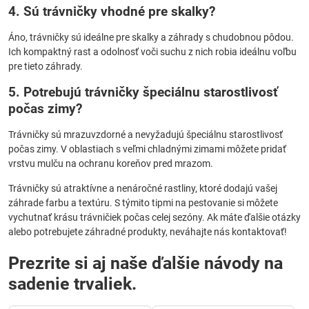
4. Sú trávničky vhodné pre skalky?
Áno, trávničky sú ideálne pre skalky a záhrady s chudobnou pôdou.
Ich kompaktný rast a odolnosť voči suchu z nich robia ideálnu voľbu
pre tieto záhrady.
5. Potrebujú trávničky špeciálnu starostlivosť
počas zimy?
Trávničky sú mrazuvzdorné a nevyžadujú špeciálnu starostlivosť
počas zimy. V oblastiach s veľmi chladnými zimami môžete pridať
vrstvu mulču na ochranu koreňov pred mrazom.
Trávničky sú atraktívne a nenáročné rastliny, ktoré dodajú vašej
záhrade farbu a textúru. S týmito tipmi na pestovanie si môžete
vychutnať krásu trávničiek počas celej sezóny. Ak máte ďalšie otázky
alebo potrebujete záhradné produkty, neváhajte nás kontaktovať!
Prezrite si aj naše ďalšie návody na
sadenie trvaliek.