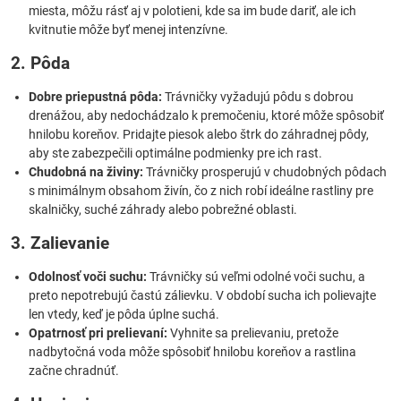
miesta, môžu rásť aj v polotieni, kde sa im bude dariť, ale ich
kvitnutie môže byť menej intenzívne.
2. Pôda
Dobre priepustná pôda:
Trávničky vyžadujú pôdu s dobrou
drenážou, aby nedochádzalo k premočeniu, ktoré môže spôsobiť
hnilobu koreňov. Pridajte piesok alebo štrk do záhradnej pôdy,
aby ste zabezpečili optimálne podmienky pre ich rast.
Chudobná na živiny:
Trávničky prosperujú v chudobných pôdach
s minimálnym obsahom živín, čo z nich robí ideálne rastliny pre
skalničky, suché záhrady alebo pobrežné oblasti.
3. Zalievanie
Odolnosť voči suchu:
Trávničky sú veľmi odolné voči suchu, a
preto nepotrebujú častú zálievku. V období sucha ich polievajte
len vtedy, keď je pôda úplne suchá.
Opatrnosť pri prelievaní:
Vyhnite sa prelievaniu, pretože
nadbytočná voda môže spôsobiť hnilobu koreňov a rastlina
začne chradnúť.