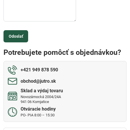
Odoslať
Potrebujete pomôcť s objednávkou?
+421 949 878 590
obchod​@jutro​.sk
Sklad a výdaj tovaru
Novozámocká 2004/24A
941 06 Komjatice
Otváracie hodiny
PO- PIA 8:00 – 15:30