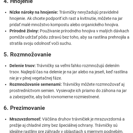
4. Hnojenie
Nízke nároky na hnojenie:
Trávničky nevyžadujú pravidelné
hnojenie. Ak chcete podporiť ich rast a kvitnutie, môžete na jar
pridať malé množstvo kompostu alebo organického hnojiva.
Prírodné živiny:
Používanie prírodného hnojiva v malých dávkach
pomôže udržať pôdu zdravú bez toho, aby sa rastlina prehnojila a
stratila svoju odolnosť voči suchu.
5. Rozmnožovanie
Delenie trsov:
Trávničky sa veľmi ľahko rozmnožujú delením
trsov. Najlepší čas na delenie je na jar alebo na jeseň, keď rastlina
nie je v plnej vegetačnej fáze.
Rozmnožovanie semenami:
Trávničky môžete rozmnožovať aj
prostredníctvom semien. Vysievajte ich priamo do záhona na jar
a zabezpečte, aby boli rovnomerne rozmiestnené.
6. Prezimovanie
Mrazuvzdornosť:
Väčšina druhov trávničiek je mrazuvzdorná a
prežije aj chladné zimy bez špeciálnej ochrany. Trávničky sú
ideálne rastliny pre záhrady v oblastiach s miernym podnebím.