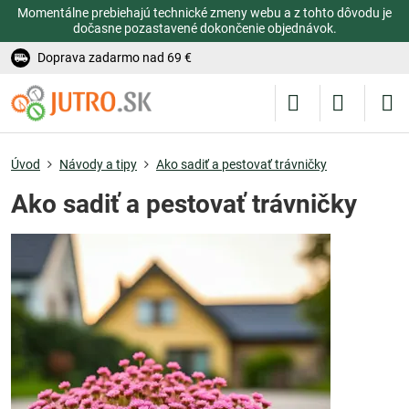
Momentálne prebiehajú technické zmeny webu a z tohto dôvodu je
dočasne pozastavené dokončenie objednávok.
Doprava zadarmo nad 69 €
Úvod
Návody a tipy
Ako sadiť a pestovať trávničky
Ako sadiť a pestovať trávničky