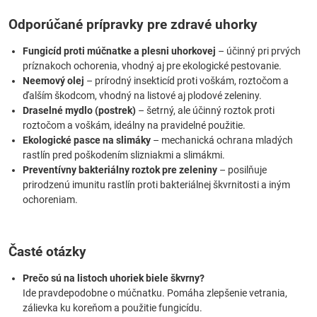
Odporúčané prípravky pre zdravé uhorky
Fungicíd proti múčnatke a plesni uhorkovej
– účinný pri prvých
príznakoch ochorenia, vhodný aj pre ekologické pestovanie.
Neemový olej
– prírodný insekticíd proti voškám, roztočom a
ďalším škodcom, vhodný na listové aj plodové zeleniny.
Draselné mydlo (postrek)
– šetrný, ale účinný roztok proti
roztočom a voškám, ideálny na pravidelné použitie.
Ekologické pasce na slimáky
– mechanická ochrana mladých
rastlín pred poškodením slizniakmi a slimákmi.
Preventívny bakteriálny roztok pre zeleniny
– posilňuje
prirodzenú imunitu rastlín proti bakteriálnej škvrnitosti a iným
ochoreniam.
Časté otázky
Prečo sú na listoch uhoriek biele škvrny?
Ide pravdepodobne o múčnatku. Pomáha zlepšenie vetrania,
zálievka ku koreňom a použitie fungicídu.