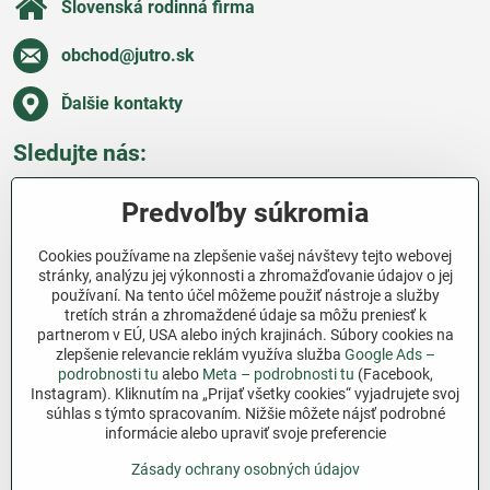
Slovenská rodinná firma
obchod​@jutro​.sk
Ďalšie kontakty
Sledujte nás:
Facebook
Pinterest
Instagram
Blog
Predvoľby súkromia
Všetko o nákupe
Cookies používame na zlepšenie vašej návštevy tejto webovej
stránky, analýzu jej výkonnosti a zhromažďovanie údajov o jej
používaní. Na tento účel môžeme použiť nástroje a služby
Ďakujeme za podporu
tretích strán a zhromaždené údaje sa môžu preniesť k
partnerom v EÚ, USA alebo iných krajinách. Súbory cookies na
Sme slovenský e-shop bez dotácií​. Fungujeme len
zlepšenie relevancie reklám využíva služba
Google Ads –
vďaka vám – ľuďom, ktorí veria v poctivú prácu a
podrobnosti tu
alebo
Meta – podrobnosti tu
(Facebook,
Instagram). Kliknutím na „Prijať všetky cookies“ vyjadrujete svoj
lásku k pôde​. Každý nákup na Jutro​.sk nám pomáha
súhlas s týmto spracovaním. Nižšie môžete nájsť podrobné
pokračovať v tom, čo má zmysel – pomáhať
informácie alebo upraviť svoje preferencie
záhradkárom zadarmo a srdcom​.
Zásady ochrany osobných údajov