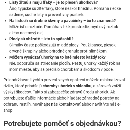
Listy žltnú a majú fľaky – je to pleseň uhorková?
Áno, typické sú žlté fľaky, ktoré neskôr hnednú. Pomáha riedke
sadenie, suché listy a preventívny postrek.
Na listoch sú drobné škvrny a pavučinky – čo to znamená?
Môže ísť o roztoče. Pomáha vlhké prostredie, mydlový roztok
alebo neemový olej.
Plody sú obžraté – kto to spôsobil?
Slimáky často poškodzujú mladé plody. Použi pasce, piesok,
drvené škrupiny alebo prírodné granule proti slimákom.
Môžem vysádzať uhorky na to isté miesto každý rok?
Nie, odporúča sa striedanie plodín. Pestuj uhorky každý rok na
inom mieste, aby sa predišlo chorobám a škodcom v pôde.
Pri dodržiavaní týchto preventívnych opatrení môžete minimalizovať
riziko, ktoré prinášajú
choroby uhoriek v skleníku
, a zároveň znížiť
výskyt škodcov. Takto si zabezpečíte zdravú úrodu uhoriek. Ak
potrebujete ďalšie informácie alebo hľadáte záhradné potreby na
ochranu rastlín, neváhajte nás kontaktovať alebo navštívte náš e-
shop.
Potrebujete pomôcť s objednávkou?