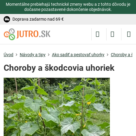
Momentálne prebiehajú technické zmeny webu a z tohto dôvodu je
dočasne pozastavené dokončenie objednávok.
Doprava zadarmo nad 69 €
Úvod
Návody a tipy
Ako sadiť a pestovať uhorky
Choroby a šk
Choroby a škodcovia uhoriek