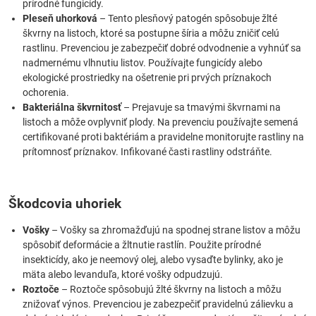
prírodné fungicídy.
Pleseň uhorková
– Tento plesňový patogén spôsobuje žlté
škvrny na listoch, ktoré sa postupne šíria a môžu zničiť celú
rastlinu. Prevenciou je zabezpečiť dobré odvodnenie a vyhnúť sa
nadmernému vlhnutiu listov. Používajte fungicídy alebo
ekologické prostriedky na ošetrenie pri prvých príznakoch
ochorenia.
Bakteriálna škvrnitosť
– Prejavuje sa tmavými škvrnami na
listoch a môže ovplyvniť plody. Na prevenciu používajte semená
certifikované proti baktériám a pravidelne monitorujte rastliny na
prítomnosť príznakov. Infikované časti rastliny odstráňte.
Škodcovia uhoriek
Vošky
– Vošky sa zhromažďujú na spodnej strane listov a môžu
spôsobiť deformácie a žltnutie rastlín. Použite prírodné
insekticídy, ako je neemový olej, alebo vysaďte bylinky, ako je
mäta alebo levanduľa, ktoré vošky odpudzujú.
Roztoče
– Roztoče spôsobujú žlté škvrny na listoch a môžu
znižovať výnos. Prevenciou je zabezpečiť pravidelnú zálievku a