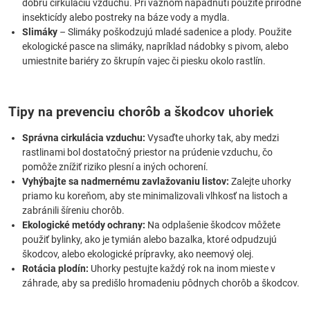
dobrú cirkuláciu vzduchu. Pri vážnom napadnutí použite prírodné
insekticídy alebo postreky na báze vody a mydla.
Slimáky
– Slimáky poškodzujú mladé sadenice a plody. Použite
ekologické pasce na slimáky, napríklad nádobky s pivom, alebo
umiestnite bariéry zo škrupín vajec či piesku okolo rastlín.
Tipy na prevenciu chorôb a škodcov uhoriek
Správna cirkulácia vzduchu:
Vysaďte uhorky tak, aby medzi
rastlinami bol dostatočný priestor na prúdenie vzduchu, čo
pomôže znížiť riziko plesní a iných ochorení.
Vyhýbajte sa nadmernému zavlažovaniu listov:
Zalejte uhorky
priamo ku koreňom, aby ste minimalizovali vlhkosť na listoch a
zabránili šíreniu chorôb.
Ekologické metódy ochrany:
Na odplašenie škodcov môžete
použiť bylinky, ako je tymián alebo bazalka, ktoré odpudzujú
škodcov, alebo ekologické prípravky, ako neemový olej.
Rotácia plodín:
Uhorky pestujte každý rok na inom mieste v
záhrade, aby sa predišlo hromadeniu pôdnych chorôb a škodcov.