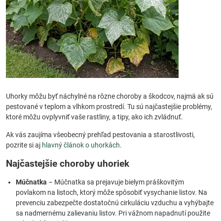
Uhorky môžu byť náchylné na rôzne choroby a škodcov, najmä ak sú
pestované v teplom a vlhkom prostredí. Tu sú najčastejšie problémy,
ktoré môžu ovplyvniť vaše rastliny, a tipy, ako ich zvládnuť.
Ak vás zaujíma všeobecný prehľad pestovania a starostlivosti,
pozrite si aj
hlavný článok o uhorkách
.
Najčastejšie choroby uhoriek
Múčnatka
– Múčnatka sa prejavuje bielym práškovitým
povlakom na listoch, ktorý môže spôsobiť vysychanie listov. Na
prevenciu zabezpečte dostatočnú cirkuláciu vzduchu a vyhýbajte
sa nadmernému zalievaniu listov. Pri vážnom napadnutí použite