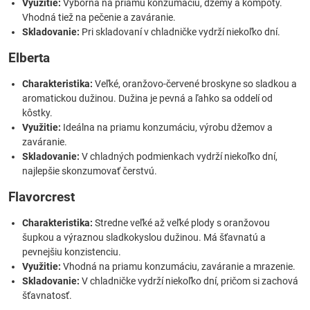
Využitie:
Výborná na priamu konzumáciu, džemy a kompóty.
Vhodná tiež na pečenie a zaváranie.
Skladovanie:
Pri skladovaní v chladničke vydrží niekoľko dní.
Elberta
Charakteristika:
Veľké, oranžovo-červené broskyne so sladkou a
aromatickou dužinou. Dužina je pevná a ľahko sa oddelí od
kôstky.
Využitie:
Ideálna na priamu konzumáciu, výrobu džemov a
zaváranie.
Skladovanie:
V chladných podmienkach vydrží niekoľko dní,
najlepšie skonzumovať čerstvú.
Flavorcrest
Charakteristika:
Stredne veľké až veľké plody s oranžovou
šupkou a výraznou sladkokyslou dužinou. Má šťavnatú a
pevnejšiu konzistenciu.
Využitie:
Vhodná na priamu konzumáciu, zaváranie a mrazenie.
Skladovanie:
V chladničke vydrží niekoľko dní, pričom si zachová
šťavnatosť.