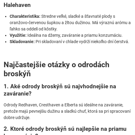
Halehaven
Charakteristika:
Stredne veľké, sladké a šťavnaté plody s
oranžovo-červenou šupkou a žltou dužinou. Má výraznú arómu a
ľahko sa oddelí od kôstky.
Využitie:
Ideálna na džemy, zaváranie a priamu konzumáciu.
Skladovanie:
Pri skladovaní v chlade vydrží niekoľko dní čerstvá.
Najčastejšie otázky o odrodách
broskýň
1. Aké odrody broskýň sú najvhodnejšie na
zaváranie?
Odrody Redhaven, Cresthaven a Elberta sú ideálne na zaváranie,
pretože majú pevnejšiu dužinu a sladkú chuť, ktorá sa pri spracovaní
dobre udržuje.
2. Ktoré odrody broskýň sú najlepšie na priamu