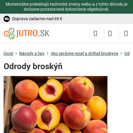
Momentálne prebiehajú technické zmeny webu a z tohto dôvodu je
dočasne pozastavené dokončenie objednávok.
Doprava zadarmo nad 69 €
Úvod
Návody a tipy
Ako správne rezať a strihať broskyne
Odr
Odrody broskýň