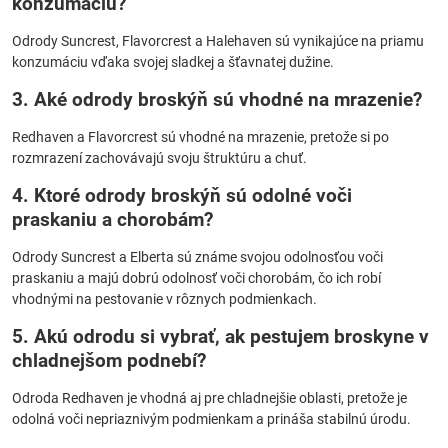
konzumáciu?
Odrody Suncrest, Flavorcrest a Halehaven sú vynikajúce na priamu
konzumáciu vďaka svojej sladkej a šťavnatej dužine.
3. Aké odrody broskýň sú vhodné na mrazenie?
Redhaven a Flavorcrest sú vhodné na mrazenie, pretože si po
rozmrazení zachovávajú svoju štruktúru a chuť.
4. Ktoré odrody broskýň sú odolné voči
praskaniu a chorobám?
Odrody Suncrest a Elberta sú známe svojou odolnosťou voči
praskaniu a majú dobrú odolnosť voči chorobám, čo ich robí
vhodnými na pestovanie v rôznych podmienkach.
5. Akú odrodu si vybrať, ak pestujem broskyne v
chladnejšom podnebí?
Odroda Redhaven je vhodná aj pre chladnejšie oblasti, pretože je
odolná voči nepriaznivým podmienkam a prináša stabilnú úrodu.