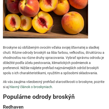
Broskyne sú obľúbeným ovocím vďaka svojej šťavnatej a sladkej
chuti. Rôzne odrody broskýň sa líšia farbou, veľkosťou, štruktúrou a
vhodnosťou na rôzne druhy spracovania. Vybrať správnu odrodu je
dôležité podľa účelu pestovania, klimatických podmienok a
preferencií. Nižšie nájdete prehľad najznámejších odrôd broskýň
spolu s ich charakteristikami, využitím a spôsobmi skladovania.
Ak vás zaujíma všeobecný prehľad starostlivosti o broskyne, pozrite
si aj
hlavný článok o broskyniach
.
Populárne odrody broskýň
Redhaven