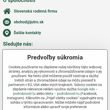
O spoločnosti
Slovenská rodinná firma
obchod​@jutro​.sk
Ďalšie kontakty
Sledujte nás:
Facebook
Pinterest
Instagram
Blog
Predvoľby súkromia
Všetko o nákupe
Cookies používame na zlepšenie vašej návštevy tejto webovej
stránky, analýzu jej výkonnosti a zhromažďovanie údajov o jej
používaní. Na tento účel môžeme použiť nástroje a služby
Ďakujeme za podporu
tretích strán a zhromaždené údaje sa môžu preniesť k
partnerom v EÚ, USA alebo iných krajinách. Súbory cookies na
Sme slovenský e-shop bez dotácií​. Fungujeme len
zlepšenie relevancie reklám využíva služba
Google Ads –
vďaka vám – ľuďom, ktorí veria v poctivú prácu a
podrobnosti tu
alebo
Meta – podrobnosti tu
(Facebook,
Instagram). Kliknutím na „Prijať všetky cookies“ vyjadrujete svoj
lásku k pôde​. Každý nákup na Jutro​.sk nám pomáha
súhlas s týmto spracovaním. Nižšie môžete nájsť podrobné
pokračovať v tom, čo má zmysel – pomáhať
informácie alebo upraviť svoje preferencie
záhradkárom zadarmo a srdcom​.