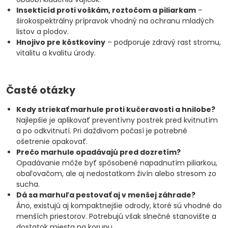
Insekticíd proti voškám, roztočom a piliarkam
–
širokospektrálny prípravok vhodný na ochranu mladých
listov a plodov.
Hnojivo pre kôstkoviny
– podporuje zdravý rast stromu,
vitalitu a kvalitu úrody.
Časté otázky
Kedy striekať marhule proti kučeravosti a hnilobe?
Najlepšie je aplikovať preventívny postrek pred kvitnutím
a po odkvitnutí. Pri daždivom počasí je potrebné
ošetrenie opakovať.
Prečo marhule opadávajú pred dozretím?
Opadávanie môže byť spôsobené napadnutím piliarkou,
obaľovačom, ale aj nedostatkom živín alebo stresom zo
sucha.
Dá sa marhuľa pestovať aj v menšej záhrade?
Áno, existujú aj kompaktnejšie odrody, ktoré sú vhodné do
menších priestorov. Potrebujú však slnečné stanovište a
dostatok miesta na korunu.