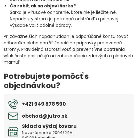
Čo robiť, ak sa objaví šarka?
Šarka je vírusové ochorenie, ktoré nie je liečiteľné.
Napadnutý strom je potrebné odstrániť a pri novej
výsadbe voliť odolné odrody.
Pri závažnejších napadnutiach je odporúčané konzultovať
odborníka alebo použiť špeciálne prípravky pre ovocné
stromy. Pravidelná starostlivosť a preventívne opatrenia
však často postačujú na zabezpečenie zdravých a plodných
marhúľ.
Potrebujete pomôcť s
objednávkou?
+421 949 878 590
obchod​@jutro​.sk
Sklad a výdaj tovaru
Novozámocká 2004/24A
941 06 Komjatice