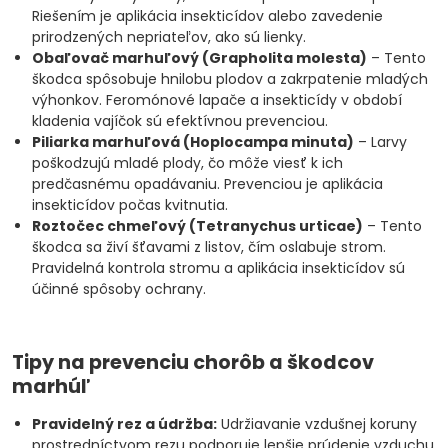
Riešením je aplikácia insekticídov alebo zavedenie
prirodzených nepriateľov, ako sú lienky.
Obaľovač marhuľový (Grapholita molesta)
– Tento
škodca spôsobuje hnilobu plodov a zakrpatenie mladých
výhonkov. Feromónové lapače a insekticídy v období
kladenia vajíčok sú efektívnou prevenciou.
Piliarka marhuľová (Hoplocampa minuta)
– Larvy
poškodzujú mladé plody, čo môže viesť k ich
predčasnému opadávaniu. Prevenciou je aplikácia
insekticídov počas kvitnutia.
Roztočec chmeľový (Tetranychus urticae)
– Tento
škodca sa živí šťavami z listov, čím oslabuje strom.
Pravidelná kontrola stromu a aplikácia insekticídov sú
účinné spôsoby ochrany.
Tipy na prevenciu chorôb a škodcov
marhúľ
Pravidelný rez a údržba:
Udržiavanie vzdušnej koruny
prostredníctvom rezu podporuje lepšie prúdenie vzduchu