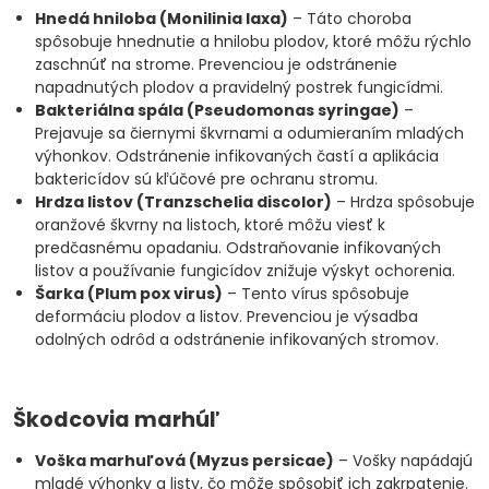
Hnedá hniloba (Monilinia laxa)
– Táto choroba
spôsobuje hnednutie a hnilobu plodov, ktoré môžu rýchlo
zaschnúť na strome. Prevenciou je odstránenie
napadnutých plodov a pravidelný postrek fungicídmi.
Bakteriálna spála (Pseudomonas syringae)
–
Prejavuje sa čiernymi škvrnami a odumieraním mladých
výhonkov. Odstránenie infikovaných častí a aplikácia
baktericídov sú kľúčové pre ochranu stromu.
Hrdza listov (Tranzschelia discolor)
– Hrdza spôsobuje
oranžové škvrny na listoch, ktoré môžu viesť k
predčasnému opadaniu. Odstraňovanie infikovaných
listov a používanie fungicídov znižuje výskyt ochorenia.
Šarka (Plum pox virus)
– Tento vírus spôsobuje
deformáciu plodov a listov. Prevenciou je výsadba
odolných odrôd a odstránenie infikovaných stromov.
Škodcovia marhúľ
Voška marhuľová (Myzus persicae)
– Vošky napádajú
mladé výhonky a listy, čo môže spôsobiť ich zakrpatenie.