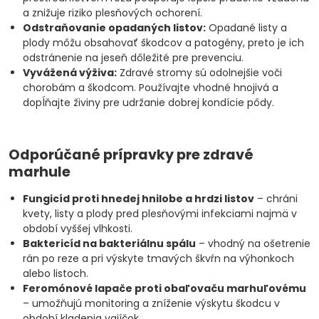
a znižuje riziko plesňových ochorení.
Odstraňovanie opadaných listov:
Opadané listy a
plody môžu obsahovať škodcov a patogény, preto je ich
odstránenie na jeseň dôležité pre prevenciu.
Vyvážená výživa:
Zdravé stromy sú odolnejšie voči
chorobám a škodcom. Používajte vhodné hnojivá a
dopĺňajte živiny pre udržanie dobrej kondície pôdy.
Odporúčané prípravky pre zdravé
marhule
Fungicíd proti hnedej hnilobe a hrdzi listov
– chráni
kvety, listy a plody pred plesňovými infekciami najmä v
období vyššej vlhkosti.
Baktericíd na bakteriálnu spálu
– vhodný na ošetrenie
rán po reze a pri výskyte tmavých škvŕn na výhonkoch
alebo listoch.
Feromónové lapače proti obaľovaču marhuľovému
– umožňujú monitoring a zníženie výskytu škodcu v
období kladenia vajíčok.