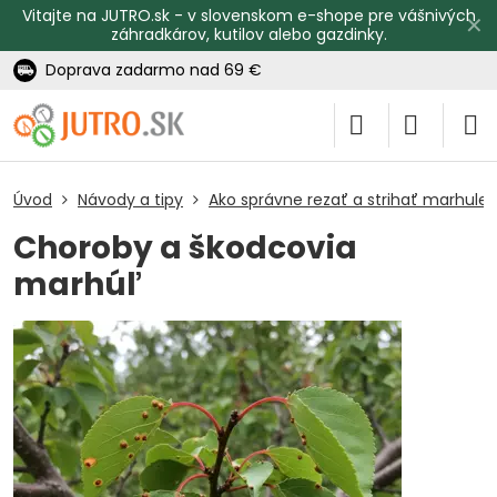
Vitajte na JUTRO.sk - v slovenskom e-shope pre vášnivých
✕
záhradkárov, kutilov alebo gazdinky.
Doprava zadarmo nad 69 €
Úvod
Návody a tipy
Ako správne rezať a strihať marhule
Choroby a škodcovia
marhúľ