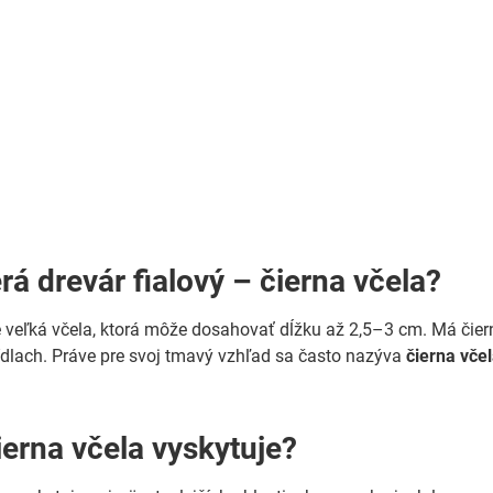
rá drevár fialový – čierna včela?
je veľká včela, ktorá môže dosahovať dĺžku až 2,5–3 cm. Má čie
dlach. Práve pre svoj tmavý vzhľad sa často nazýva
čierna vče
ierna včela vyskytuje?