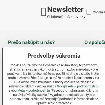
Newsletter
Chcem sa
Odoberať naše novinky:
Prečo nakúpiť u nás?
O spoloč
Takmer 100 % spokojných
Slove
Predvoľby súkromia
zákazníkov
obcho
Cookies používame na zlepšenie vašej návštevy tejto webovej
Nízka cena produktov - ušetríte
stránky, analýzu jej výkonnosti a zhromažďovanie údajov o jej
používaní. Na tento účel môžeme použiť nástroje a služby tretích
Ďalši
Rýchla komunikácia - mail
strán a zhromaždené údaje sa môžu preniesť k partnerom v EÚ,
USA alebo iných krajinách. Súbory cookies na zlepšenie
relevancie reklám využíva služba
Google Ads – podrobnosti tu
Sledujte 
Pri nákupe nad 69 € doprava
alebo
Meta – podrobnosti tu
(Facebook, Instagram). Kliknutím
zadarmo
na „Prijať všetky cookies“ vyjadrujete svoj súhlas s týmto
Facebook
spracovaním. Nižšie môžete nájsť podrobné informácie alebo
Pri nákupe nad 39 € darček na
upraviť svoje preferencie