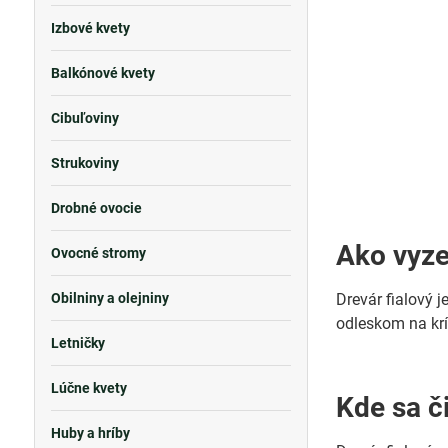
Izbové kvety
Balkónové kvety
Cibuľoviny
Strukoviny
Drobné ovocie
Ako vyze
Ovocné stromy
Obilniny a olejniny
Drevár fialový 
odleskom na krí
Letničky
Lúčne kvety
Kde sa č
Huby a hríby