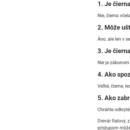
1. Je čiern
Nie, čierna včel
2. Môže uš
Áno, ale len v 
3. Je čiern
Nie je zákonom 
4. Ako spoz
Veľké, čierne, l
5. Ako zabr
Chráňte odkryté
Drevár fialový,
prístupom môžem