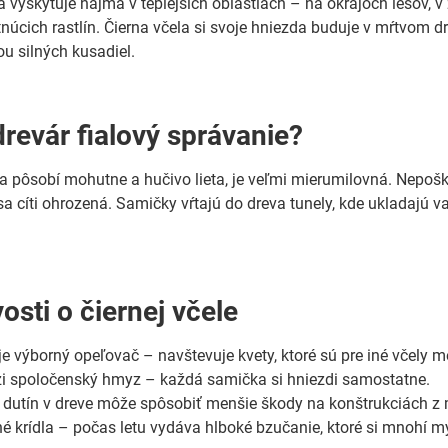
sa vyskytuje najmä v teplejších oblastiach – na okrajoch lesov,
úcich rastlín. Čierna včela si svoje hniezda buduje v mŕtvom dre
u silných kusadiel.
revár fialový správanie?
la pôsobí mohutne a hučivo lieta, je veľmi mierumilovná. Nepošk
sa cíti ohrozená. Samičky vŕtajú do dreva tunely, kde ukladajú 
osti o čiernej včele
je výborný opeľovač – navštevuje kvety, ktoré sú pre iné včely m
i spoločenský hmyz – každá samička si hniezdi samostatne.
í dutín v dreve môže spôsobiť menšie škody na konštrukciách z
né krídla – počas letu vydáva hlboké bzučanie, ktoré si mnohí m