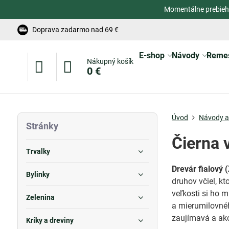
Momentálne prebieh
Doprava zadarmo nad 69 €
E-shop
Návody
Reme
Nákupný košík
0 €
Úvod
Návody a 
Stránky
Čierna 
Trvalky
Drevár fialový 
Bylinky
druhov včiel, k
veľkosti si ho 
Zelenina
a mierumilovnéh
zaujímavá a ak
Kríky a dreviny