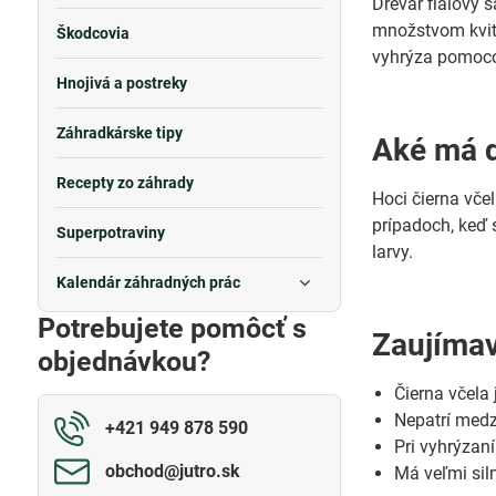
Drevár fialový 
množstvom kvitn
Škodcovia
vyhrýza pomoco
Hnojivá a postreky
Záhradkárske tipy
Aké má d
Recepty zo záhrady
Hoci čierna vče
prípadoch, keď 
Superpotraviny
larvy.
Kalendár záhradných prác
Potrebujete pomôcť s
Zaujímav
objednávkou?
Čierna včela 
Nepatrí medz
+421 949 878 590
Pri vyhrýzan
obchod​@jutro​.sk
Má veľmi sil