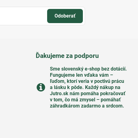
Odoberať
Ďakujeme za podporu
Sme slovenský e-shop bez dotácií​.
Fungujeme len vďaka vám –
ľuďom, ktorí veria v poctivú prácu
a lásku k pôde​. Každý nákup na
Jutro​.sk nám pomáha pokračovať
v tom, čo má zmysel – pomáhať
záhradkárom zadarmo a srdcom​.