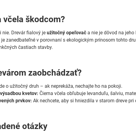
a včela škodcom?
 nie. Drevár fialový je
užitočný opeľovač
a nie je dôvod na jeho
 je zanedbateľné v porovnaní s ekologickým prínosom tohto druhu
nkčných častiach stavby.
revárom zaobchádzať?
de o užitočný druh – ak neprekáža, nechajte ho na pokoji.
 výsadbou kvetov:
Čierna včela obľubuje levanduľu, šalviu, mate
vených prvkov:
Ak nechcete, aby si hniezdila v starom dreve pri
adené otázky