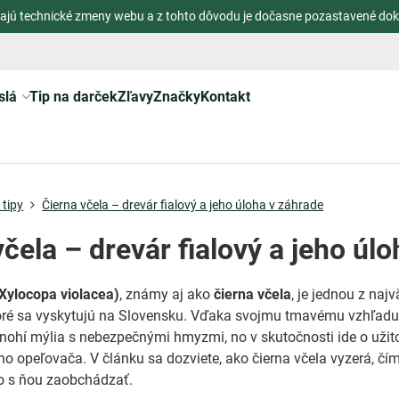
ajú technické zmeny webu a z tohto dôvodu je dočasne pozastavené dok
slá
Tip na darček
Zľavy
Značky
Kontakt
tipy
Čierna včela – drevár fialový a jeho úloha v záhrade
včela – drevár fialový a jeho úl
(Xylocopa violacea)
, známy aj ako
čierna včela
, je jednou z naj
toré sa vyskytujú na Slovensku. Vďaka svojmu tmavému vzhľadu
mnohí mýlia s nebezpečnými hmyzmi, no v skutočnosti ide o uži
o opeľovača. V článku sa dozviete, ako čierna včela vyzerá, čím
o s ňou zaobchádzať.