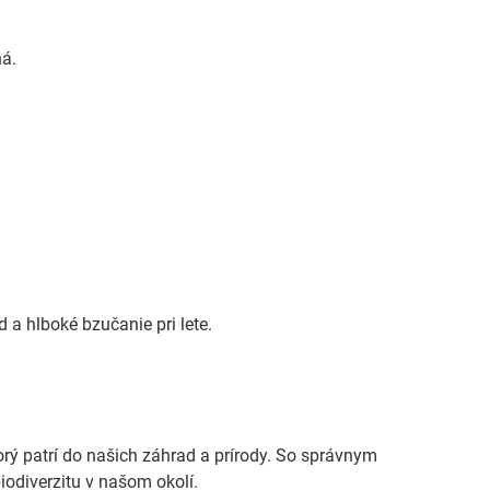
ná.
d a hlboké bzučanie pri lete.
torý patrí do našich záhrad a prírody. So správnym
odiverzitu v našom okolí.