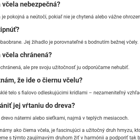
a včela nebezpečná?
a je pokojná a neútočí, pokiaľ nie je chytená alebo vážne ohroze
tipnúť?
sebaobrane. Jej žihadlo je porovnateľné s bodnutím bežnej včely.
a včela chránená?
chránená, ale pre svoju užitočnosť ju odporúčame nehubiť.
nám, že ide o čiernu včelu?
esklé telo s fialovo odleskujúcimi krídlami – nezameniteľný vzhľa
ániť jej vŕtaniu do dreva?
 drevo nátermi alebo sieťkami, najmä v teplých mesiacoch.
 známy ako čierna včela, je fascinujúci a užitočný druh hmyzu, k
e s týmto zaujímavým druhom žiť v harmónii a podporiť tak bi