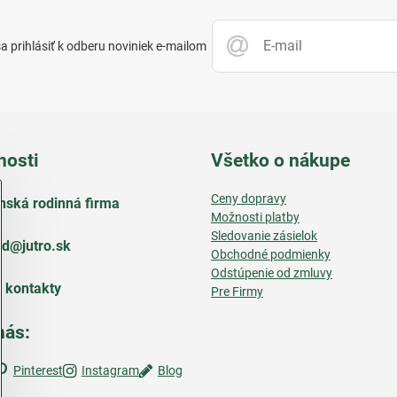
 prihlásiť k odberu noviniek e-mailom
nosti
Všetko o nákupe
Ceny dopravy
nská rodinná firma
Možnosti platby
Sledovanie zásielok
d​@jutro​.sk
Obchodné podmienky
Odstúpenie od zmluvy
e kontakty
Pre Firmy
nás:
Pinterest
Instagram
Blog