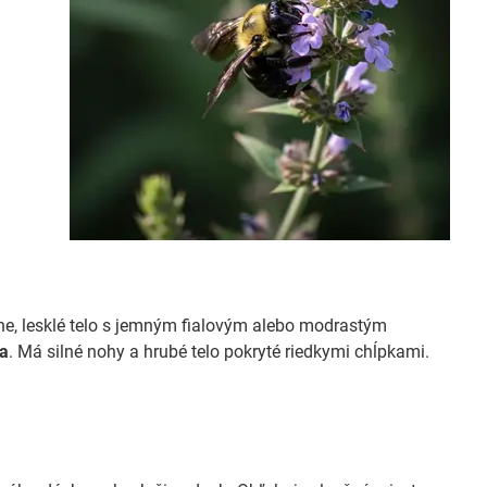
rne, lesklé telo s jemným fialovým alebo modrastým
la
. Má silné nohy a hrubé telo pokryté riedkymi chĺpkami.