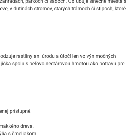
 v záhradách, parkoch či sadoch. Obľubuje slnečné miesta s
ve, v dutinách stromov, starých trámoch či stĺpoch, ktoré
odzuje rastliny ani úrodu a útočí len vo výnimočných
vajíčka spolu s peľovo-nectárovou hmotou ako potravu pre
enej prístupné.
 mäkkého dreva.
ýlia s čmeliakom.