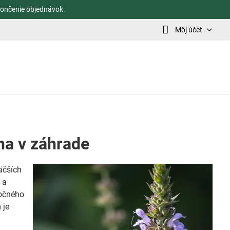
ončenie objednávok.
Môj účet
oha v záhrade
väčších
 a
točného
 je