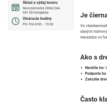
Sklad a výdaj tovaru
Novozámocká 2004/24A
941 06 Komjatice
Je čiern
Otváracie hodiny
PO- PIA 8:00 – 15:30
Vo všeobecnosti
starých trámov)
neusádza vo fu
Ako s d
Neničte ho:
I
Podporte ho
Zakrytie dre
Často kl