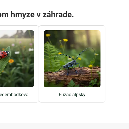
nom hmyze v záhrade.
sedembodková
Fuzáč alpský