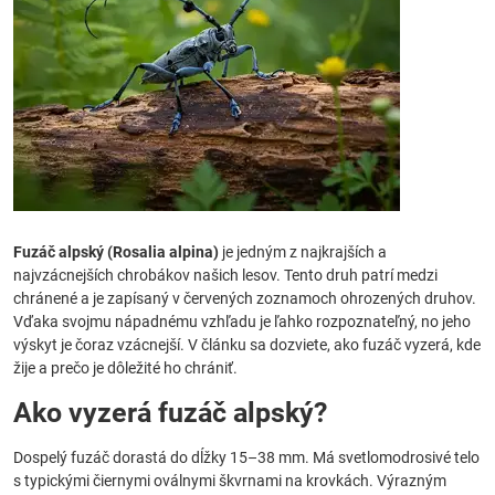
Fuzáč alpský (Rosalia alpina)
je jedným z najkrajších a
najvzácnejších chrobákov našich lesov. Tento druh patrí medzi
chránené a je zapísaný v červených zoznamoch ohrozených druhov.
Vďaka svojmu nápadnému vzhľadu je ľahko rozpoznateľný, no jeho
výskyt je čoraz vzácnejší. V článku sa dozviete, ako fuzáč vyzerá, kde
žije a prečo je dôležité ho chrániť.
Ako vyzerá fuzáč alpský?
Dospelý fuzáč dorastá do dĺžky 15–38 mm. Má svetlomodrosivé telo
s typickými čiernymi oválnymi škvrnami na krovkách. Výrazným