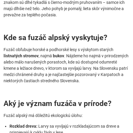
znakom sú dlhé tykadlá s čierno-modrým pruhovaním – samce ich
majú dlhšie než telo. Jeho pohyb je pomalý, lieta skôr výnimočne a
prevažne za teplého počasia.
Kde sa fuzáč alpský vyskytuje?
Fuzáč obľubuje horské a podhorské lesy s výskytom starých
listnatých stromov
, najmä
bukov
. Nájdeme ho najmä v prirodzených
alebo málo narušených porastoch, kde sú dostupné odumreté
kmene a ležiace drevo, v ktorom sa vyvíjajú larvy. Na Slovensku patrí
medzi chránené druhy a je najčastejšie pozorovaný v Karpatoch a
niektorých častiach stredného Slovenska.
Aký je význam fuzáča v prírode?
Fuzáč alpský má dôležitú ekologickú úlohu:
Rozklad dreva:
Larvy sa vyvíjajú v rozkladajúcom sa dreve a
prispievajú k cyklu živín v lese.