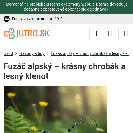
Momentálne prebiehajú technické zmeny webu a z tohto dôvodu je
dočasne pozastavené dokončenie objednávok.
Doprava zadarmo nad 69 €
Úvod
Návody a tipy
Fuzáč alpský – krásny chrobák a lesný kleno
Fuzáč alpský – krásny chrobák a
lesný klenot