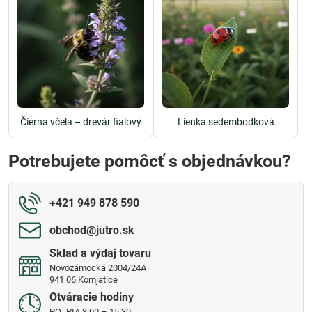
Čierna včela – drevár fialový
Lienka sedembodková
Potrebujete pomôcť s objednávkou?
+421 949 878 590
obchod​@jutro​.sk
Sklad a výdaj tovaru
Novozámocká 2004/24A
941 06 Komjatice
Otváracie hodiny
PO- PIA 8:00 – 15:30