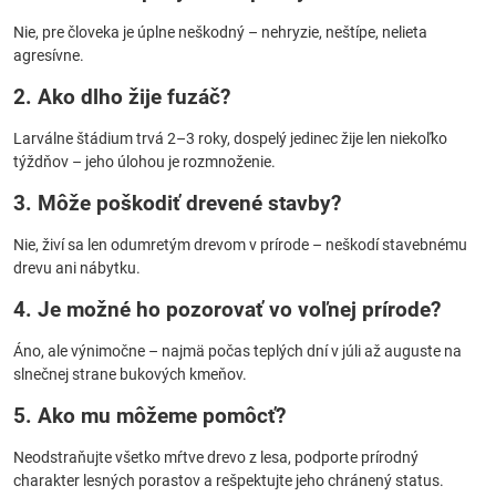
Nie, pre človeka je úplne neškodný – nehryzie, neštípe, nelieta
agresívne.
2. Ako dlho žije fuzáč?
Larválne štádium trvá 2–3 roky, dospelý jedinec žije len niekoľko
týždňov – jeho úlohou je rozmnoženie.
3. Môže poškodiť drevené stavby?
Nie, živí sa len odumretým drevom v prírode – neškodí stavebnému
drevu ani nábytku.
4. Je možné ho pozorovať vo voľnej prírode?
Áno, ale výnimočne – najmä počas teplých dní v júli až auguste na
slnečnej strane bukových kmeňov.
5. Ako mu môžeme pomôcť?
Neodstraňujte všetko mŕtve drevo z lesa, podporte prírodný
charakter lesných porastov a rešpektujte jeho chránený status.