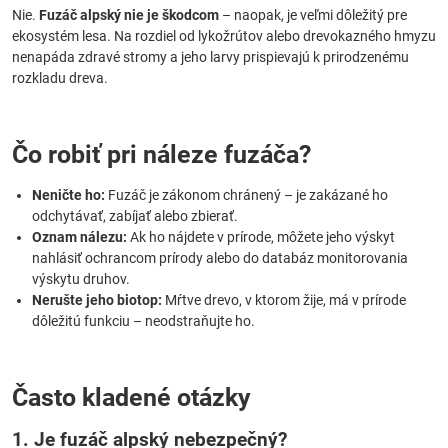
Nie.
Fuzáč alpský nie je škodcom
– naopak, je veľmi dôležitý pre
ekosystém lesa. Na rozdiel od lykožrútov alebo drevokazného hmyzu
nenapáda zdravé stromy a jeho larvy prispievajú k prirodzenému
rozkladu dreva.
Čo robiť pri náleze fuzáča?
Neničte ho:
Fuzáč je zákonom chránený – je zakázané ho
odchytávať, zabíjať alebo zbierať.
Oznam nálezu:
Ak ho nájdete v prírode, môžete jeho výskyt
nahlásiť ochrancom prírody alebo do databáz monitorovania
výskytu druhov.
Nerušte jeho biotop:
Mŕtve drevo, v ktorom žije, má v prírode
dôležitú funkciu – neodstraňujte ho.
Často kladené otázky
1. Je fuzáč alpský nebezpečný?