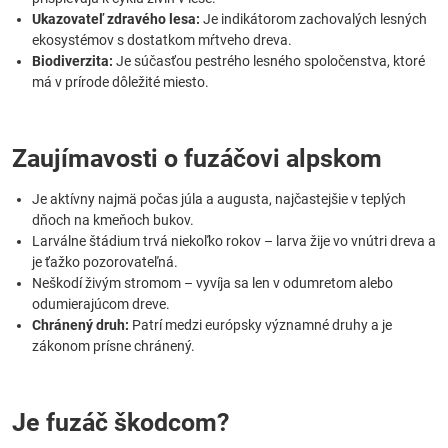
Ukazovateľ zdravého lesa:
Je indikátorom zachovalých lesných
ekosystémov s dostatkom mŕtveho dreva.
Biodiverzita:
Je súčasťou pestrého lesného spoločenstva, ktoré
má v prírode dôležité miesto.
Zaujímavosti o fuzáčovi alpskom
Je aktívny najmä počas júla a augusta, najčastejšie v teplých
dňoch na kmeňoch bukov.
Larválne štádium trvá niekoľko rokov – larva žije vo vnútri dreva a
je ťažko pozorovateľná.
Neškodí živým stromom – vyvíja sa len v odumretom alebo
odumierajúcom dreve.
Chránený druh:
Patrí medzi európsky významné druhy a je
zákonom prísne chránený.
Je fuzáč škodcom?