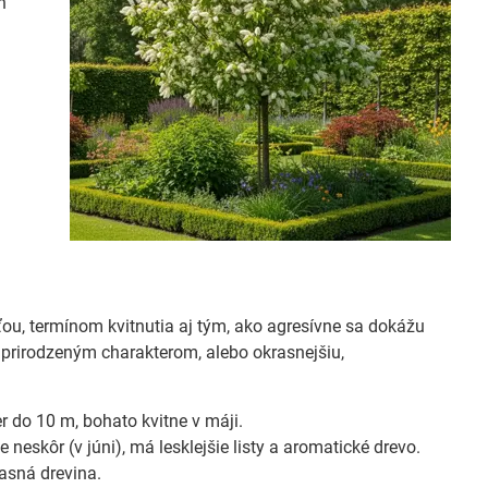
h
ou, termínom kvitnutia aj tým, ako agresívne sa dokážu
 s prirodzeným charakterom, alebo okrasnejšiu,
r do 10 m, bohato kvitne v máji.
 neskôr (v júni), má lesklejšie listy a aromatické drevo.
rasná drevina.