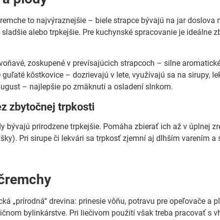
 čremche to najvýraznejšie – biele strapce bývajú na jar doslov
sladšie alebo trpkejšie. Pre kuchynské spracovanie je ideálne zb
 voňavé, zoskupené v prevísajúcich strapcoch – silne aromatické
guľaté kôstkovice – dozrievajú v lete, využívajú sa na sirupy, lek
ugust – najlepšie po zmäknutí a osladení slnkom.
ez zbytočnej trpkosti
 bývajú prirodzene trpkejšie. Pomáha zbierať ich až v úplnej zr
ušky). Pri sirupe či lekvári sa trpkosť zjemní aj dlhším varením
 čremchy
cká „prírodná“ drevina: prinesie vôňu, potravu pre opeľovače a p
dičnom bylinkárstve. Pri liečivom použití však treba pracovať 