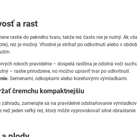
vosť a rast
ene rastie do pekného tvaru, takže rez často nie je nutný. Ak vš
plote), rez je možný. Vhodné je strihať po odkvitnutí alebo v ob
nutím.
rvých rokoch pravidelne – dospelá rastlina je odolná voči suchu
utný – rastie prirodzene, no možno upraviť tvar po odkvitnutí.
nie:
Semenami, odkopkami alebo koreňovými výmladkami.
držať čremchu kompaktnejšiu
záhradu, zamerajte sa na pravidelné odstraňovanie výmladkov a
e než jeden veľký rez, ktorý môže vyprovokovať silné obrastanie.
 a plody