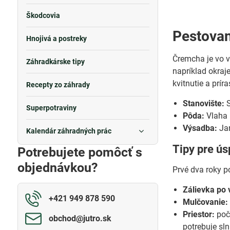
Škodcovia
Pestovan
Hnojivá a postreky
Čremcha je vo v
Záhradkárske tipy
napríklad okraj
kvitnutie a prír
Recepty zo záhrady
Stanovište:
S
Superpotraviny
Pôda:
Vlaha m
Výsadba:
Jar
Kalendár záhradných prác
Tipy pre ús
Potrebujete pomôcť s
objednávkou?
Prvé dva roky p
Zálievka po 
+421 949 878 590
Mulčovanie:
Priestor:
počí
obchod​@jutro​.sk
potrebuje sln