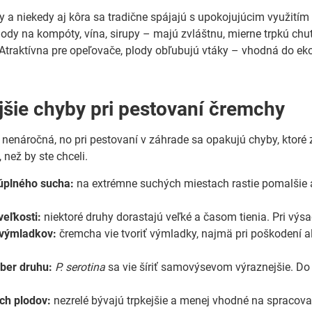
 a niekedy aj kôra sa tradične spájajú s upokojujúcim využitím –
ody na kompóty, vína, sirupy – majú zvláštnu, mierne trpkú chuť
Atraktívna pre opeľovače, plody obľubujú vtáky – vhodná do ek
jšie chyby pri pestovaní čremchy
nenáročná, no pri pestovaní v záhrade sa opakujú chyby, ktoré zn
c, než by ste chceli.
úplného sucha:
na extrémne suchých miestach rastie pomalšie a 
eľkosti:
niektoré druhy dorastajú veľké a časom tienia. Pri vý
 výmladkov:
čremcha vie tvoriť výmladky, najmä pri poškodení al
ber druhu:
P. serotina
sa vie šíriť samovýsevom výraznejšie. Do
ch plodov:
nezrelé bývajú trpkejšie a menej vhodné na spracovan