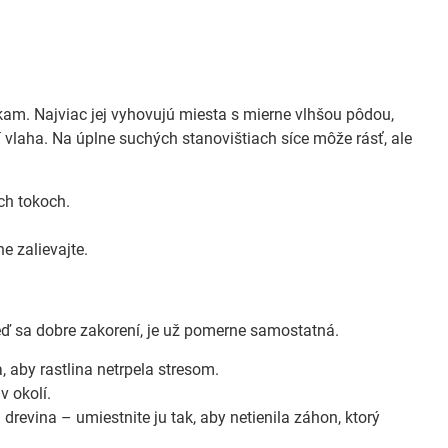
m. Najviac jej vyhovujú miesta s mierne vlhšou pôdou,
í vlaha. Na úplne suchých stanovištiach síce môže rásť, ale
ých tokoch.
e zalievajte.
eď sa dobre zakorení, je už pomerne samostatná.
 aby rastlina netrpela stresom.
v okolí.
revina – umiestnite ju tak, aby netienila záhon, ktorý