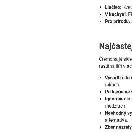
Liečivo:
Kvety
V kuchyni:
Pl
Pre prírodu:
Najčaste
Čremcha je síce 
rastlina šíri via
Výsadba do 
rokoch.
Podcenenie v
Ignorovanie
medziach.
Nevhodný vý
alternatíva.
Zber nezrelý