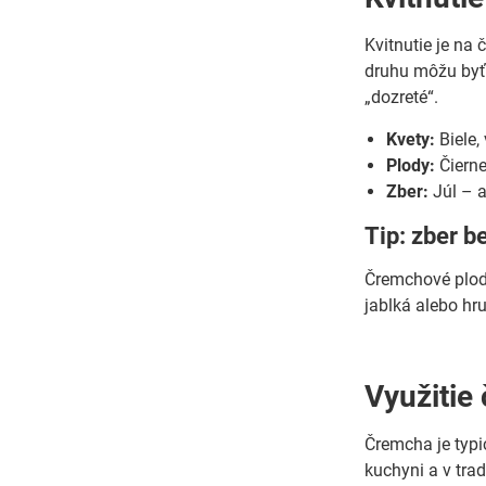
Kvitnutie je na
druhu môžu byť 
„dozreté“.
Kvety:
Biele,
Plody:
Čierne 
Zber:
Júl – a
Tip: zber b
Čremchové plody
jablká alebo hr
Využitie
Čremcha je typi
kuchyni a v tra