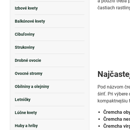
a použití treba
častiach rastlin
Izbové kvety
Balkónové kvety
Cibuľoviny
Strukoviny
Drobné ovocie
Najčaste
Ovocné stromy
Obilniny a olejniny
Pod názvom črem
šíriť. Pri výber
Letničky
kompaktnejšiu 
Čremcha ob
Lúčne kvety
Čremcha ne
Huby a hríby
Čremcha vir