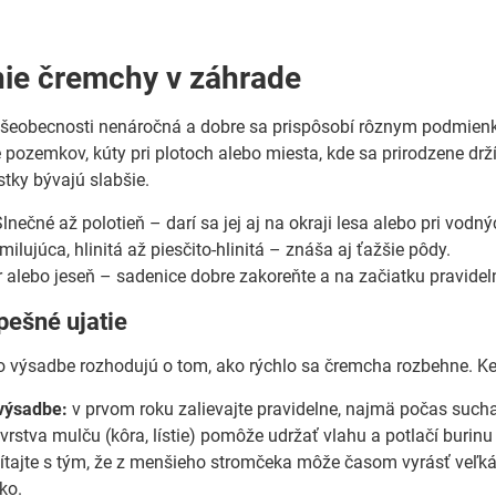
ie čremchy v záhrade
šeobecnosti nenáročná a dobre sa prispôsobí rôznym podmienka
e pozemkov, kúty pri plotoch alebo miesta, kde sa prirodzene drž
astky bývajú slabšie.
lnečné až polotieň – darí sa jej aj na okraji lesa alebo pri vodn
ilujúca, hlinitá až piesčito-hlinitá – znáša aj ťažšie pôdy.
 alebo jeseň – sadenice dobre zakoreňte a na začiatku pravideln
pešné ujatie
o výsadbe rozhodujú o tom, ako rýchlo sa čremcha rozbehne. K
výsadbe:
v prvom roku zalievajte pravidelne, najmä počas sucha,
vrstva mulču (kôra, lístie) pomôže udržať vlahu a potlačí burinu 
tajte s tým, že z menšieho stromčeka môže časom vyrásť veľká d
ko.