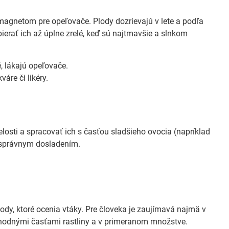
a magnetom pre opeľovače. Plody dozrievajú v lete a podľa
ierať ich až úplne zrelé, keď sú najtmavšie a slnkom
, lákajú opeľovače.
váre či likéry.
elosti a spracovať ich s časťou sladšieho ovocia (napríklad
 a správnym dosladením.
lody, ktoré ocenia vtáky. Pre človeka je zaujímavá najmä v
s vhodnými časťami rastliny a v primeranom množstve.