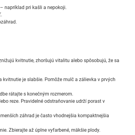
 napríklad pri kašli a nepokoji.
.
ozáhrad.
ižujú kvitnutie, zhoršujú vitalitu alebo spôsobujú, že sa
kvitnutie je slabšie. Pomôže mulč a zálievka v prvých
sadbe rátajte s konečným rozmerom.
ebo reze. Pravidelné odstraňovanie udrží porast v
 menších záhrad je často vhodnejšia kompaktnejšia
ie. Zbierajte až úplne vyfarbené, mäkšie plody.