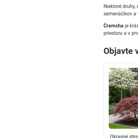
Niektoré druhy
semenáčikov a 
Čremcha
je krá
priestoru a v p
Objavte 
Okrasné str