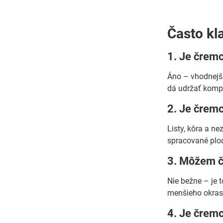
Často kl
1. Je črem
Áno – vhodnejš
dá udržať komp
2. Je črem
Listy, kôra a n
spracované plod
3. Môžem č
Nie bežne – je t
menšieho okrasn
4. Je črem