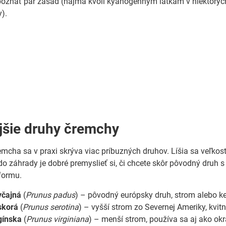
 poznať pár zásad (najmä kvôli kyanogénnym látkam v niektorýc
y).
jšie druhy čremchy
cha sa v praxi skrýva viac príbuzných druhov. Líšia sa veľkosť
e do záhrady je dobré premyslieť si, či chcete skôr pôvodný druh
formu.
yčajná
(
Prunus padus
) – pôvodný európsky druh, strom alebo ke
skorá
(
Prunus serotina
) – vyšší strom zo Severnej Ameriky, kvitne
gínska
(
Prunus virginiana
) – menší strom, používa sa aj ako ok