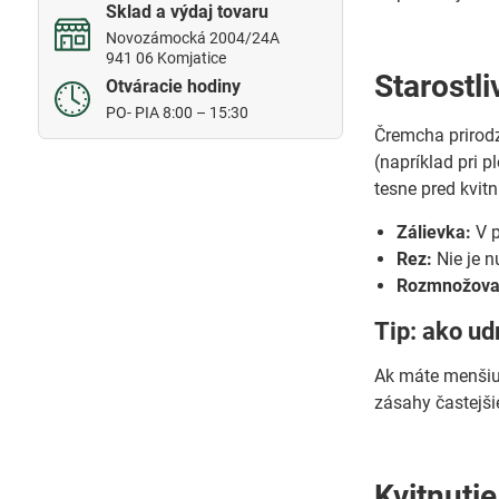
Sklad a výdaj tovaru
Novozámocká 2004/24A
941 06 Komjatice
Starostli
Otváracie hodiny
PO- PIA 8:00 – 15:30
Čremcha prirodz
(napríklad pri 
tesne pred kvit
Zálievka:
V p
Rez:
Nie je n
Rozmnožova
Tip: ako u
Ak máte menšiu 
zásahy častejši
Kvitnutie