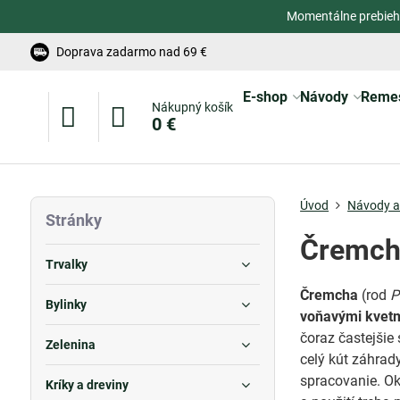
Momentálne prebieh
Doprava zadarmo nad 69 €
E-shop
Návody
Reme
Nákupný košík
0 €
Úvod
Návody a 
Stránky
Čremcha
Trvalky
Čremcha
(rod
P
Bylinky
voňavými kvetm
čoraz častejšie
Zelenina
celý kút záhrad
spracovanie. Ok
Kríky a dreviny