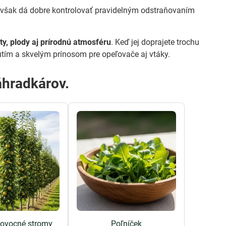
a však dá dobre kontrolovať pravidelným odstraňovaním
ty, plody aj prírodnú atmosféru
. Keď jej doprajete trochu
utím a skvelým prínosom pre opeľovače aj vtáky.
áhradkárov.
é ovocné stromy
Poľníček