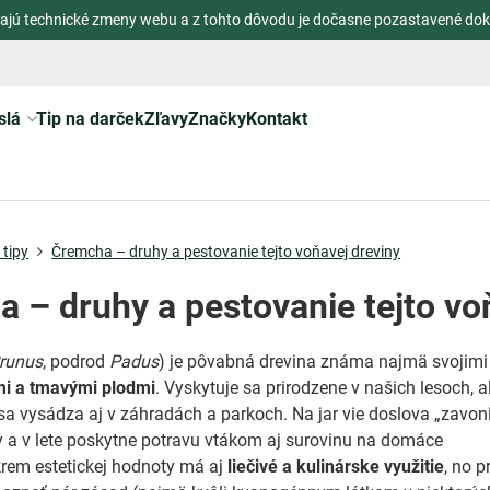
ajú technické zmeny webu a z tohto dôvodu je dočasne pozastavené dok
slá
Tip na darček
Zľavy
Značky
Kontakt
tipy
Čremcha – druhy a pestovanie tejto voňavej dreviny
 – druhy a pestovanie tejto vo
runus
, podrod
Padus
) je pôvabná drevina známa najmä svojimi
i a tmavými plodmi
. Vyskytuje sa prirodzene v našich lesoch, a
 sa vysádza aj v záhradách a parkoch. Na jar vie doslova „zavon
y a v lete poskytne potravu vtákom aj surovinu na domáce
rem estetickej hodnoty má aj
liečivé a kulinárske využitie
, no p