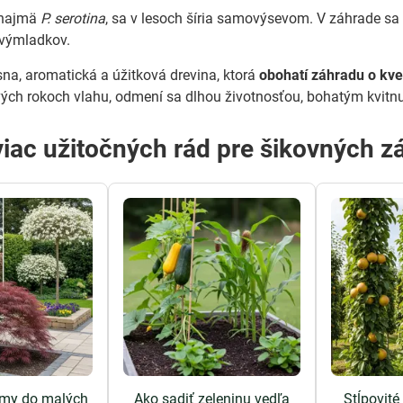
, najmä
P. serotina
, sa v lesoch šíria samovýsevom. V záhrade s
výmladkov.
sna, aromatická a úžitková drevina, ktorá
obohatí záhradu o kve
rvých rokoch vlahu, odmení sa dlhou životnosťou, bohatým kvitn
viac užitočných rád pre šikovných z
omy do malých
Ako sadiť zeleninu vedľa
Stĺpovit