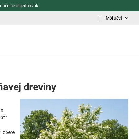
ončenie objednávok.
Môj účet
ňavej dreviny
le
iať“
ri zbere