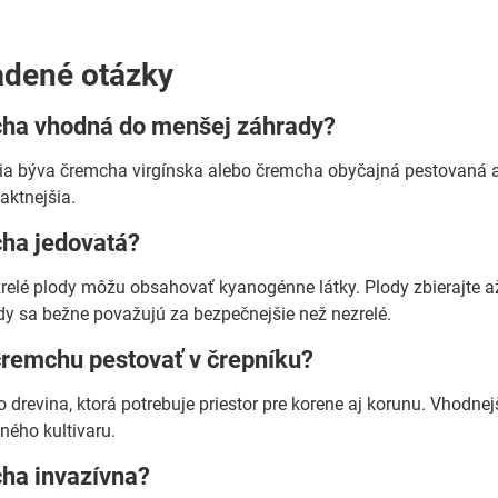
adené otázky
cha vhodná do menšej záhrady?
ia býva čremcha virgínska alebo čremcha obyčajná pestovaná 
aktnejšia.
cha jedovatá?
ezrelé plody môžu obsahovať kyanogénne látky. Plody zbierajte 
y sa bežne považujú za bezpečnejšie než nezrelé.
remchu pestovať v črepníku?
o drevina, ktorá potrebuje priestor pre korene aj korunu. Vhodnej
ého kultivaru.
cha invazívna?