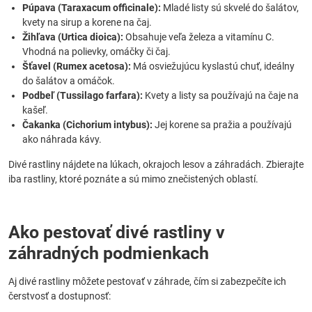
Púpava (Taraxacum officinale):
Mladé listy sú skvelé do šalátov,
kvety na sirup a korene na čaj.
Žihľava (Urtica dioica):
Obsahuje veľa železa a vitamínu C.
Vhodná na polievky, omáčky či čaj.
Šťavel (Rumex acetosa):
Má osviežujúcu kyslastú chuť, ideálny
do šalátov a omáčok.
Podbeľ (Tussilago farfara):
Kvety a listy sa používajú na čaje na
kašeľ.
Čakanka (Cichorium intybus):
Jej korene sa pražia a používajú
ako náhrada kávy.
Divé rastliny nájdete na lúkach, okrajoch lesov a záhradách. Zbierajte
iba rastliny, ktoré poznáte a sú mimo znečistených oblastí.
Ako pestovať divé rastliny v
záhradných podmienkach
Aj divé rastliny môžete pestovať v záhrade, čím si zabezpečíte ich
čerstvosť a dostupnosť: