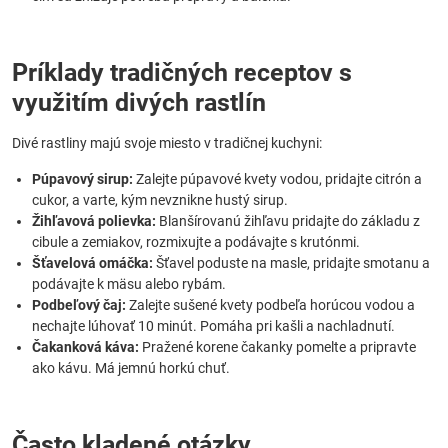
Príklady tradičných receptov s
využitím divých rastlín
Divé rastliny majú svoje miesto v tradičnej kuchyni:
Púpavový sirup:
Zalejte púpavové kvety vodou, pridajte citrón a
cukor, a varte, kým nevznikne hustý sirup.
Žihľavová polievka:
Blanšírovanú žihľavu pridajte do základu z
cibule a zemiakov, rozmixujte a podávajte s krutónmi.
Šťavelová omáčka:
Šťavel poduste na masle, pridajte smotanu a
podávajte k mäsu alebo rybám.
Podbeľový čaj:
Zalejte sušené kvety podbeľa horúcou vodou a
nechajte lúhovať 10 minút. Pomáha pri kašli a nachladnutí.
Čakanková káva:
Pražené korene čakanky pomelte a pripravte
ako kávu. Má jemnú horkú chuť.
Často kladené otázky