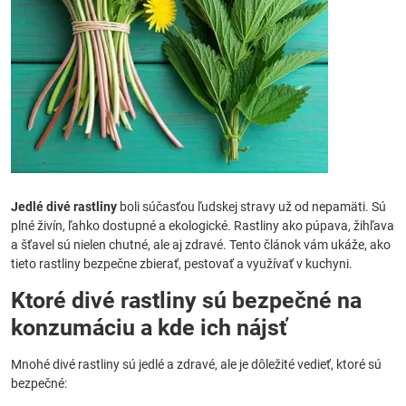
Jedlé divé rastliny
boli súčasťou ľudskej stravy už od nepamäti. Sú
plné živín, ľahko dostupné a ekologické. Rastliny ako púpava, žihľava
a šťavel sú nielen chutné, ale aj zdravé. Tento článok vám ukáže, ako
tieto rastliny bezpečne zbierať, pestovať a využívať v kuchyni.
Ktoré divé rastliny sú bezpečné na
konzumáciu a kde ich nájsť
Mnohé divé rastliny sú jedlé a zdravé, ale je dôležité vedieť, ktoré sú
bezpečné: