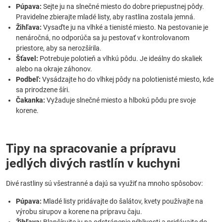
Púpava:
Sejte ju na slnečné miesto do dobre priepustnej pôdy.
Pravidelne zbierajte mladé listy, aby rastlina zostala jemná.
Žihľava:
Vysaďte ju na vlhké a tienisté miesto. Na pestovanie je
nenáročná, no odporúča sa ju pestovať v kontrolovanom
priestore, aby sa nerozšírila.
Šťavel:
Potrebuje polotieň a vlhkú pôdu. Je ideálny do skaliek
alebo na okraje záhonov.
Podbeľ:
Vysádzajte ho do vlhkej pôdy na polotienisté miesto, kde
sa prirodzene šíri.
Čakanka:
Vyžaduje slnečné miesto a hlbokú pôdu pre svoje
korene.
Tipy na spracovanie a prípravu
jedlých divých rastlín v kuchyni
Divé rastliny sú všestranné a dajú sa využiť na mnoho spôsobov:
Púpava:
Mladé listy pridávajte do šalátov, kvety používajte na
výrobu sirupov a korene na prípravu čaju.