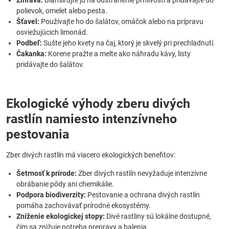
Žihľava:
Blanšírujte ju na odstránenie pŕhlivosti a pridávajte do
polievok, omelet alebo pesta.
Šťavel:
Používajte ho do šalátov, omáčok alebo na prípravu
osviežujúcich limonád.
Podbeľ:
Sušte jeho kvety na čaj, ktorý je skvelý pri prechladnutí.
Čakanka:
Korene pražte a melte ako náhradu kávy, listy
pridávajte do šalátov.
Ekologické výhody zberu divých
rastlín namiesto intenzívneho
pestovania
Zber divých rastlín má viacero ekologických benefitov:
Šetrnosť k prírode:
Zber divých rastlín nevyžaduje intenzívne
obrábanie pôdy ani chemikálie.
Podpora biodiverzity:
Pestovanie a ochrana divých rastlín
pomáha zachovávať prírodné ekosystémy.
Zníženie ekologickej stopy:
Divé rastliny sú lokálne dostupné,
čím sa znižuje potreba prepravy a balenia.