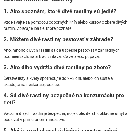
1. Ako spoznám, ktoré divé rastliny sú jedlé?
Vzdelávajte sa pomocou odborných kníh alebo kurzov o zbere divých
rastlín. Zbierajte iba tie, ktoré poznáte.
2. Môžem divé rastliny pestovať v záhrade?
Áno, mnoho divých rastlín sa dá úspešne pestovať v záhradných
podmienkach, napríklad žihľava, šťavel alebo púpava.
3. Ako dlho vydržia divé rastliny po zbere?
Čerstvé listy a kvety spotrebujte do 2–3 dní, alebo ich sušte a
skladujte na neskoršie použitie.
4. Sú divé rastliny bezpečné na konzumáciu pre
deti?
Väčšina divých rastlín je bezpečná, no je dôležité ich dôkladne umyť a
používať v primeranom množstve.
5. Aký je rozdiel medzi divými a pestovanými