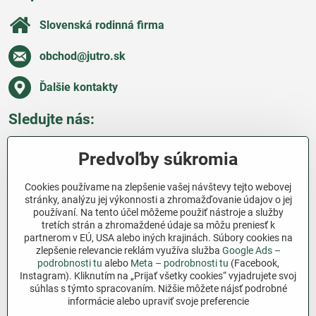
Slovenská rodinná firma
obchod​@jutro​.sk
Ďalšie kontakty
Sledujte nás:
Facebook
Pinterest
Instagram
Blog
Predvoľby súkromia
Všetko o nákupe
Cookies používame na zlepšenie vašej návštevy tejto webovej
stránky, analýzu jej výkonnosti a zhromažďovanie údajov o jej
používaní. Na tento účel môžeme použiť nástroje a služby
Ďakujeme za podporu
tretích strán a zhromaždené údaje sa môžu preniesť k
partnerom v EÚ, USA alebo iných krajinách. Súbory cookies na
Sme slovenský e-shop bez dotácií​. Fungujeme len
zlepšenie relevancie reklám využíva služba
Google Ads –
vďaka vám – ľuďom, ktorí veria v poctivú prácu a
podrobnosti tu
alebo
Meta – podrobnosti tu
(Facebook,
lásku k pôde​. Každý nákup na Jutro​.sk nám pomáha
Instagram). Kliknutím na „Prijať všetky cookies“ vyjadrujete svoj
súhlas s týmto spracovaním. Nižšie môžete nájsť podrobné
pokračovať v tom, čo má zmysel – pomáhať
informácie alebo upraviť svoje preferencie
záhradkárom zadarmo a srdcom​.