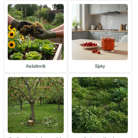
Rašelinník
Šípky