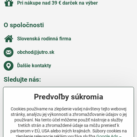
Pri nákupe nad 39 € darček na výber
O spoločnosti
Slovenská rodinná firma
obchod​@jutro​.sk
Ďalšie kontakty
Sledujte nás:
Facebook
Pinterest
Instagram
Blog
Predvoľby súkromia
Všetko o nákupe
Cookies používame na zlepšenie vašej návštevy tejto webovej
stránky, analýzu jej výkonnosti a zhromažďovanie údajov o jej
používaní. Na tento účel môžeme použiť nástroje a služby
Ďakujeme za podporu
tretích strán a zhromaždené údaje sa môžu preniesť k
partnerom v EÚ, USA alebo iných krajinách. Súbory cookies na
Sme slovenský e-shop bez dotácií​. Fungujeme len
zlepšenie relevancie reklám využíva služba
Google Ads –