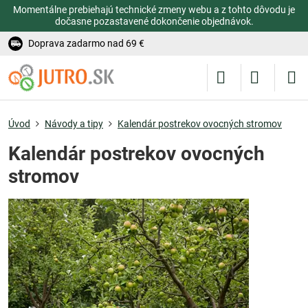
Momentálne prebiehajú technické zmeny webu a z tohto dôvodu je
dočasne pozastavené dokončenie objednávok.
Doprava zadarmo nad 69 €
Úvod
Návody a tipy
Kalendár postrekov ovocných stromov
Kalendár postrekov ovocných
stromov