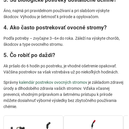
Áno, najmä pri pravidelnom používaní a pri slabšom výskyte
škodcov. Výhodou je šetrnosť k prírode a opylovačom.
4. Ako často postrekovať ovocné stromy?
Podľa potreby – zvyčajne 3–6× do roka. Záleží na výskyte chorôb,
škodcov a type ovocného stromu.
5. Čo robiť po daždi?
Ak pršalo do 6 hodín po postreku, je vhodné ošetrenie opakovať.
Väčšina postrekov sa však vstrebáva už po niekoľkých hodinách.
Správny
kalendár postrekov ovocných stromov
je základom zdravej
úrody a dlhodobého zdravia vašich stromov. Vďaka včasnej
prevencii, vhodným prípravkom a šetrnému prístupu k prírode
môžete dosiahnuť výborné výsledky bez zbytočného používania
chémie.