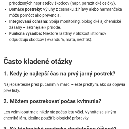
prirodzených nepriateľov škodcov (napr. parazitické osičky).
Domáce postreky:
Výluhy z cesnaku, žihľavy alebo harmančeka
môžu pomôcť ako prevencia.
Integrovaná ochrana:
Spája monitoring, biologické aj chemické
zásahy – šetrnejšie k prírode.
Funkčná výsadba:
Niektoré rastliny v blízkosti stromov
odpudzujú škodcov (levanduľa, mäta, nechtík).
Často kladené otázky
1. Kedy je najlepší čas na prvý jarný postrek?
Najlepšie tesne pred pučaním, v marci – ešte predtým, ako sa objavia
prvé listy.
2. Môžem postrekovať počas kvitnutia?
Len veľmi opatrne a nikdy nie počas letu včiel. Vyhnite sa silným
chemikáliám, ideálne použiť biologické prípravky.
3. Sú biologické postreky dostatočne účinné?