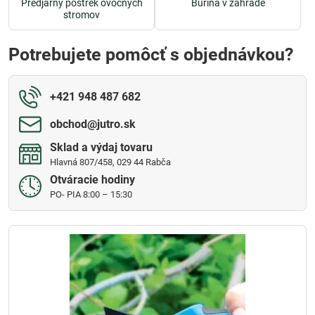
Predjarný postrek ovocných
Burina v záhrade
stromov
Potrebujete pomôcť s objednávkou?
+421 948 487 682
obchod​@jutro​.sk
Sklad a výdaj tovaru
Hlavná 807/458, 029 44 Rabča
Otváracie hodiny
PO- PIA 8:00 – 15:30