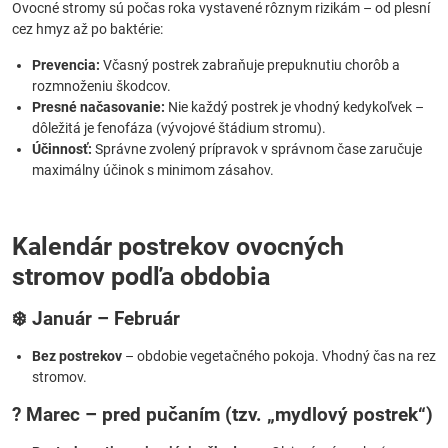
Ovocné stromy sú počas roka vystavené rôznym rizikám – od plesní
cez hmyz až po baktérie:
Prevencia:
Včasný postrek zabraňuje prepuknutiu chorôb a
rozmnoženiu škodcov.
Presné načasovanie:
Nie každý postrek je vhodný kedykoľvek –
dôležitá je fenofáza (vývojové štádium stromu).
Účinnosť:
Správne zvolený prípravok v správnom čase zaručuje
maximálny účinok s minimom zásahov.
Kalendár postrekov ovocných
stromov podľa obdobia
❄️ Január – Február
Bez postrekov
– obdobie vegetačného pokoja. Vhodný čas na rez
stromov.
? Marec – pred pučaním (tzv. „mydlový postrek“)