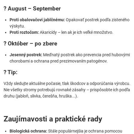
? August – September
Proti obalovačovi jablčnému:
Opakovať postrek podľa zisteného
výskytu.
Proti roztočom:
Akaricídy – len ak je ich veľké množstvo.
? Október – po zbere
Jesenný postrek:
Meďnatý postrek ako prevencia pred hubovými
chorobami a ochrana pred prezimovaním patogénov.
? Tip:
Vždy sledujte aktuálne počasie, tlak škodcov a odporúčania výrobcu.
Nie všetky stromy potrebujú rovnaké zásahy – prispôsobte ich podľa
druhu (jabloň, slivka, čerešňa, hruška...).
Zaujímavosti a praktické rady
Biologická ochrana:
Stále populárnejšia je ochrana pomocou