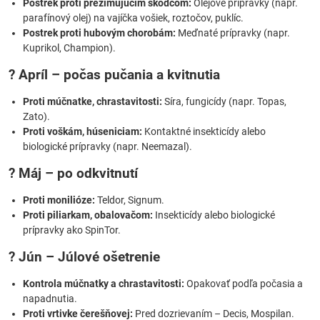
Postrek proti prezimujúcim škodcom:
Olejové prípravky (napr.
parafínový olej) na vajíčka vošiek, roztočov, puklíc.
Postrek proti hubovým chorobám:
Meďnaté prípravky (napr.
Kuprikol, Champion).
? Apríl – počas pučania a kvitnutia
Proti múčnatke, chrastavitosti:
Síra, fungicídy (napr. Topas,
Zato).
Proti voškám, húseniciam:
Kontaktné insekticídy alebo
biologické prípravky (napr. Neemazal).
? Máj – po odkvitnutí
Proti monilióze:
Teldor, Signum.
Proti piliarkam, obalovačom:
Insekticídy alebo biologické
prípravky ako SpinTor.
? Jún – Júlové ošetrenie
Kontrola múčnatky a chrastavitosti:
Opakovať podľa počasia a
napadnutia.
Proti vrtivke čerešňovej:
Pred dozrievaním – Decis, Mospilan.