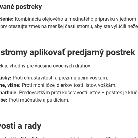
vané postreky
ešenie:
Kombinácia olejového a meďnatého prípravku v jednom p
rv otestujte zmes na menšej časti stromu, aby ste vylúčili neže
 stromy aplikovať predjarný postrek
ek je vhodný pre väčšinu ovocných druhov:
ušky:
Proti chrastavitosti a prezimujúcim voškám.
ne, višne:
Proti monilióze, dierkovitosti listov, voškám.
marhule:
Predovšetkým proti kučeravosti listov – postrek je kľú
eše:
Proti múčnatke a pukliciam.
osti a rady