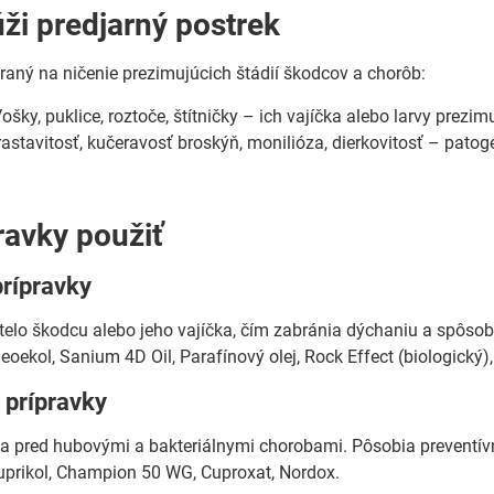
úži predjarný postrek
raný na ničenie prezimujúcich štádií škodcov a chorôb:
ošky, puklice, roztoče, štítničky – ich vajíčka alebo larvy prezi
astavitosť, kučeravosť broskýň, monilióza, dierkovitosť – patog
ravky použiť
prípravky
telo škodcu alebo jeho vajíčka, čím zabránia dýchaniu a spôsob
eoekol, Sanium 4D Oil, Parafínový olej, Rock Effect (biologický)
 prípravky
 pred hubovými a bakteriálnymi chorobami. Pôsobia preventív
prikol, Champion 50 WG, Cuproxat, Nordox.