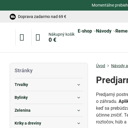
Momentálne prebieh
Doprava zadarmo nad 69 €
E-shop
Návody
Reme
Nákupný košík
0 €
Úvod
Návody a 
Stránky
Predjar
Trvalky
Predjarný postre
Bylinky
o záhradu.
Apli
keď sa prebúdza
Zelenina
účinne zničiť. 
roztočov, húb a
Kríky a dreviny