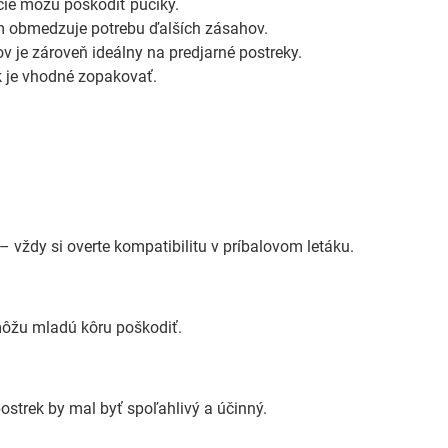
cie môžu poškodiť púčiky.
ým obmedzuje potrebu ďalších zásahov.
v je zároveň ideálny na predjarné postreky.
ek je vhodné zopakovať.
– vždy si overte kompatibilitu v príbalovom letáku.
môžu mladú kôru poškodiť.
strek by mal byť spoľahlivý a účinný.