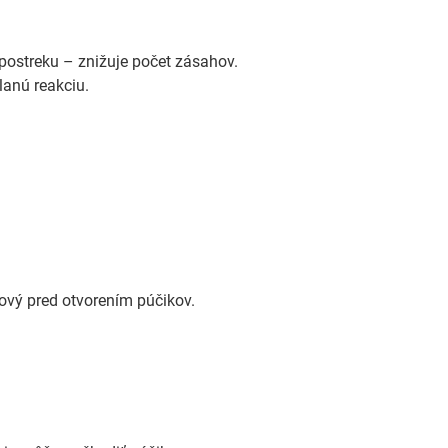
ostreku – znižuje počet zásahov.
lanú reakciu.
čový pred otvorením púčikov.