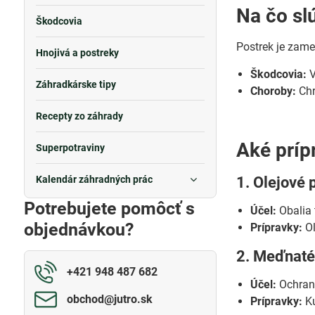
Na čo sl
Škodcovia
Postrek je zame
Hnojivá a postreky
Škodcovia:
V
Záhradkárske tipy
Choroby:
Chr
Recepty zo záhrady
Aké príp
Superpotraviny
Kalendár záhradných prác
1. Olejové 
Potrebujete pomôcť s
Účel:
Obalia 
objednávkou?
Prípravky:
Ol
2. Meďnaté
+421 948 487 682
Účel:
Ochrana
obchod​@jutro​.sk
Prípravky:
Ku