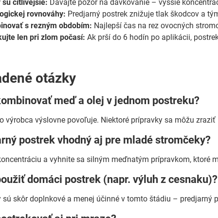
sú citlivejšie:
Dávajte pozor na dávkovanie – vyššie koncentrá
ogickej rovnováhy:
Predjarný postrek znižuje tlak škodcov a t
novať s rezným obdobím:
Najlepší čas na rez ovocných stromo
ujte len pri zlom počasí:
Ak prší do 6 hodín po aplikácii, postr
adené otázky
ombinovať meď a olej v jednom postreku?
to výrobca výslovne povoľuje. Niektoré prípravky sa môžu zraziť 
arný postrek vhodný aj pre mladé stromčeky?
 koncentráciu a vyhnite sa silným meďnatým prípravkom, ktoré 
užiť domáci postrek (napr. výluh z cesnaku)?
sú skôr doplnkové a menej účinné v tomto štádiu – predjarný po