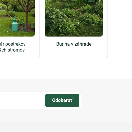
ár postrekov
Burina v záhrade
ých stromov
Odoberať