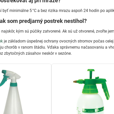
ostrekovať aj pri mraze?
sí byť minimálne 5 °C a bez rizika mrazu aspoň 24 hodín po aplik
, ak som predjarný postrek nestihol?
najskôr, kým sú púčiky zatvorené. Ak sú už otvorené, zvoľte jemn
ek
je základom úspešnej ochrany ovocných stromov počas celej
oju chorôb v ranom štádiu. Vďaka správnemu načasovaniu a vhod
ez zbytočných zásahov neskôr v sezóne.