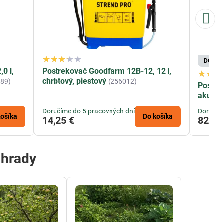
DOPR
0 l,
Postrekovač Goodfarm 12B-12, 12 l,
chrbtový, piestový
289)
(256012)
Postre
akumul
Doručíme do 5 pracovných dní
Doručím
košíka
Do košíka
14,25 €
82,18
áhrady