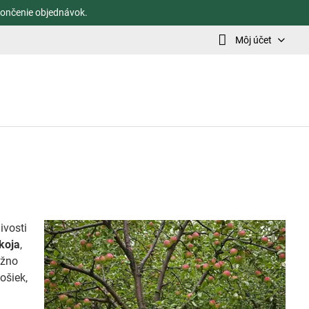
ončenie objednávok.
Môj účet
ivosti
koja
,
ožno
ošiek,