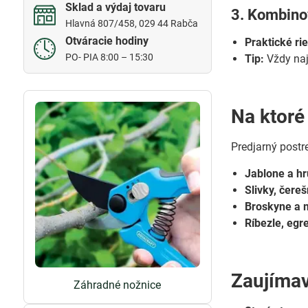
Sklad a výdaj tovaru
3. Kombino
Hlavná 807/458, 029 44 Rabča
Otváracie hodiny
Praktické ri
PO- PIA 8:00 – 15:30
Tip:
Vždy najp
Na ktoré
Predjarný postr
Jablone a hr
Slivky, čereš
Broskyne a 
Ríbezle, egr
Zaujímav
Záhradné nožnice