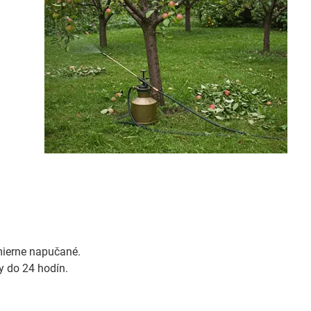
i
mierne napučané.
y do 24 hodín.