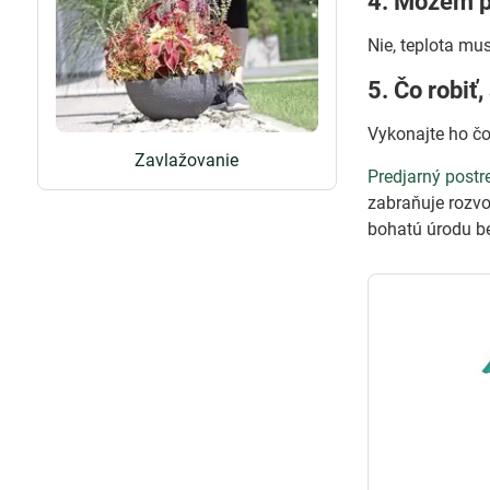
4. Môžem p
Nie, teplota mu
5. Čo robiť
Vykonajte ho čo 
Zavlažovanie
Predjarný postr
zabraňuje rozv
bohatú úrodu b