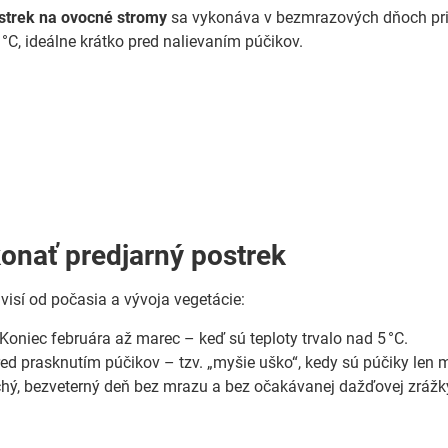
ostrek na ovocné stromy
sa vykonáva v bezmrazových dňoch pr
 °C, ideálne krátko pred nalievaním púčikov.
onať predjarný postrek
visí od počasia a vývoja vegetácie:
Koniec februára až marec – keď sú teploty trvalo nad 5 °C.
ed prasknutím púčikov – tzv. „myšie uško“, kedy sú púčiky len 
hý, bezveterný deň bez mrazu a bez očakávanej dažďovej zrážk