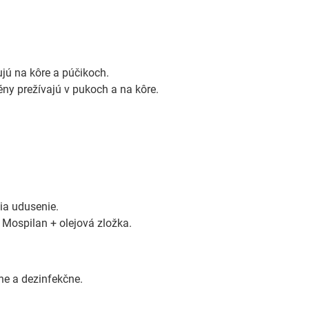
mujú na kôre a púčikoch.
ény prežívajú v pukoch a na kôre.
ia udusenie.
, Mospilan + olejová zložka.
ne a dezinfekčne.