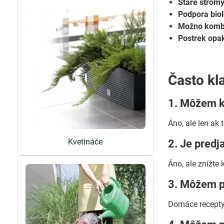
Staré stromy 
Podpora biol
Možno kombi
Postrek opak
Často kl
1. Môžem k
Áno, ale len ak 
Kvetináče
2. Je predj
Áno, ale znížte
3. Môžem po
Domáce recepty 