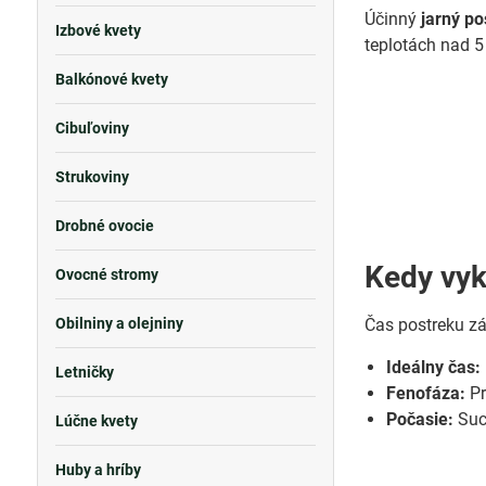
Účinný
jarný p
Izbové kvety
teplotách nad 5
Balkónové kvety
Cibuľoviny
Strukoviny
Drobné ovocie
Kedy vyk
Ovocné stromy
Obilniny a olejniny
Čas postreku zá
Ideálny čas:
Letničky
Fenofáza:
Pr
Počasie:
Suc
Lúčne kvety
Huby a hríby