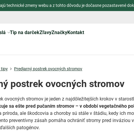
ajú technické zmeny webu a z tohto dôvodu je dočasne pozastavené dok
slá
Tip na darček
Zľavy
Značky
Kontakt
tipy
Predjarný postrek ovocných stromov
ný postrek ovocných stromov
k ovocných stromov je jeden z najdôležitejších krokov v starostl
kuje sa ešte pred pučaním stromov – v období vegetačného po
 príroda, ale škodcovia a choroby sú stále v štádiu, kedy ich m
Tento preventívny zásah pomáha ochrániť stromy pred inváziou v
 ďalších patogénov.