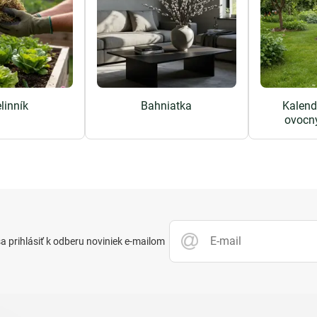
linník
Bahniatka
Kalend
ovocn
 prihlásiť k odberu noviniek e-mailom