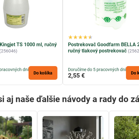
Kingjet TS 1000 ml, ručný
Postrekovač Goodfarm BELLA 2,
ručný tlakový postrekovač
(256046)
(256
pracovných dní
Doručíme do 5 pracovných dní
Do košíka
Do 
2,55 €
si aj naše ďalšie návody a rady do z