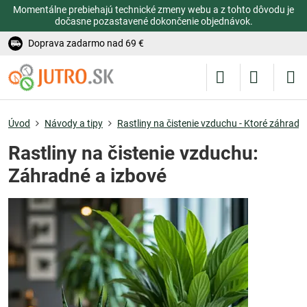
Momentálne prebiehajú technické zmeny webu a z tohto dôvodu je
dočasne pozastavené dokončenie objednávok.
Doprava zadarmo nad 69 €
Úvod
Návody a tipy
Rastliny na čistenie vzduchu - Ktoré záhradné 
Rastliny na čistenie vzduchu:
Záhradné a izbové