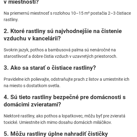
v miestnosti?
Na priemernú miestnosť s rozlohou 10–15 m² postačia 2–3 čistiace
rastliny.
2. Ktoré rastliny sú najvhodnejšie na čistenie
vzduchu v kancelárii?
Svokrin jazyk, pothos a bambusová palma sú nenáročné na
starostlivosť a dobre čistia vzduch v uzavretých priestoroch.
3. Ako sa starať o čistiace rastliny?
Pravidelne ich polievajte, odstraňujte prach z listov a umiestnite ich
na miesto s dostatkom svetla.
4. Sú tieto rastliny bezpečné pre domácnosti s
domácimi zvieratami?
Niektoré rastliny, ako pothos a lopatkovec, môžu byť pre zvieratá
toxické. Umiestnite ich mimo dosahu domácich miláčikov.
5. Môžu rastliny úplne nahradiť čističky