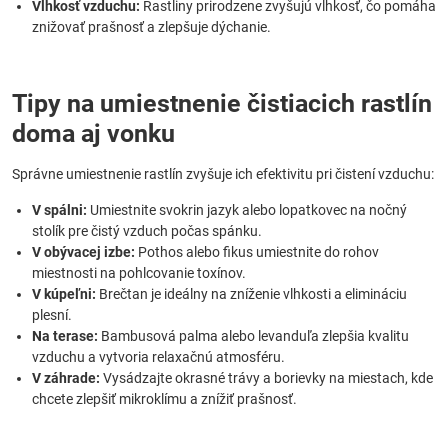
Vlhkosť vzduchu:
Rastliny prirodzene zvyšujú vlhkosť, čo pomáha
znižovať prašnosť a zlepšuje dýchanie.
Tipy na umiestnenie čistiacich rastlín
doma aj vonku
Správne umiestnenie rastlín zvyšuje ich efektivitu pri čistení vzduchu:
V spálni:
Umiestnite svokrin jazyk alebo lopatkovec na nočný
stolík pre čistý vzduch počas spánku.
V obývacej izbe:
Pothos alebo fikus umiestnite do rohov
miestnosti na pohlcovanie toxínov.
V kúpeľni:
Brečtan je ideálny na zníženie vlhkosti a elimináciu
plesní.
Na terase:
Bambusová palma alebo levanduľa zlepšia kvalitu
vzduchu a vytvoria relaxačnú atmosféru.
V záhrade:
Vysádzajte okrasné trávy a borievky na miestach, kde
chcete zlepšiť mikroklímu a znížiť prašnosť.