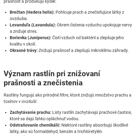
prašnosť a produkujú kyslík:
Brečtan (Hedera helix):
Pohlcuje prach a znečisťujúce látky z
ovzdušia.
Levanduľa (Lavandula):
Okrem čistenia vzduchu upokojuje nervy
a znižuje stres.
Borievka (Juniperus):
Čistí vzduch od baktérií a zlepšuje jeho
kvalitu v okolí.
Okrasné trávy:
Znižujú prašnosť a zlepšujú mikroklímu záhrady.
Význam rastlín pri znižovaní
prašnosti a znečistenia
Rastliny fungujú ako prírodné filtre, ktoré znižujú množstvo prachu a
toxínov v ovzduší:
Zachytávanie prachu:
Listy rastlín zachytávajú prachové častice,
ktoré sa dajú ľahko opláchnuť vodou.
Odstraňovanie chemikálií:
Niektoré rastliny absorbujú škodlivé
látky, ako sú formaldehyd, benzén a trichlóretylén.