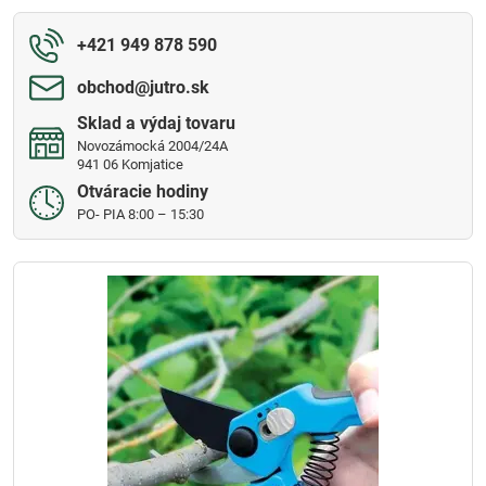
+421 949 878 590
obchod​@jutro​.sk
Sklad a výdaj tovaru
Novozámocká 2004/24A
941 06 Komjatice
Otváracie hodiny
PO- PIA 8:00 – 15:30