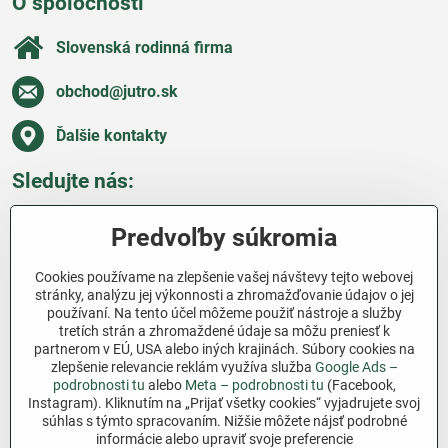
O spoločnosti
Slovenská rodinná firma
obchod​@jutro​.sk
Ďalšie kontakty
Sledujte nás:
Facebook
Pinterest
Instagram
Blog
Predvoľby súkromia
Všetko o nákupe
Cookies používame na zlepšenie vašej návštevy tejto webovej
stránky, analýzu jej výkonnosti a zhromažďovanie údajov o jej
používaní. Na tento účel môžeme použiť nástroje a služby
Ďakujeme za podporu
tretích strán a zhromaždené údaje sa môžu preniesť k
partnerom v EÚ, USA alebo iných krajinách. Súbory cookies na
Sme slovenský e-shop bez dotácií​. Fungujeme len
zlepšenie relevancie reklám využíva služba
Google Ads –
vďaka vám – ľuďom, ktorí veria v poctivú prácu a
podrobnosti tu
alebo
Meta – podrobnosti tu
(Facebook,
lásku k pôde​. Každý nákup na Jutro​.sk nám pomáha
Instagram). Kliknutím na „Prijať všetky cookies“ vyjadrujete svoj
súhlas s týmto spracovaním. Nižšie môžete nájsť podrobné
pokračovať v tom, čo má zmysel – pomáhať
informácie alebo upraviť svoje preferencie
záhradkárom zadarmo a srdcom​.